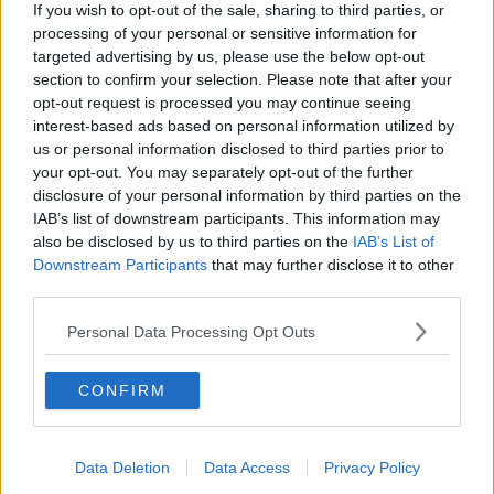
tillverkare av kameradelar och montera ihop dessas delar?
If you wish to opt-out of the sale, sharing to third parties, or
processing of your personal or sensitive information for
Citera
targeted advertising by us, please use the below opt-out
2026-06-11, 17:59
#
7
section to confirm your selection. Please note that after your
Reg: Jul 2003
opt-out request is processed you may continue seeing
hedningen001
Inlägg: 1 312
Medlem
interest-based ads based on personal information utilized by
us or personal information disclosed to third parties prior to
Citat:
your opt-out. You may separately opt-out of the further
Ursprungligen postat av
LagomSomnDrucken
disclosure of your personal information by third parties on the
Frågan är kort och gott:
1. Finns det tillverkare av SLRer idag? Företag eller
IAB’s list of downstream participants. This information may
privatpersoner?
also be disclosed by us to third parties on the
IAB’s List of
2. Jag kan tänka mig skissa ihop en egen ritning av min
Downstream Participants
that may further disclose it to other
kamera. Kan jag höra av mig till ovannämnda företag eller
third parties.
privatpersoner för att tillverka min kamera? Eller bör jag
kontakta flera olika tillverkare av kameradelar och montera
ihop dessas delar?
Personal Data Processing Opt Outs
Av de etablerade tillverkarna så verkar det bara vara Leica som
CONFIRM
fortfarande bygger analoga kameror. Finns förvisso enklare i plast
men de verkar bara vara nivån över rena leksaker.
Citera
Data Deletion
Data Access
Privacy Policy
2026-06-12, 02:22
#
8