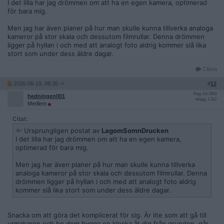
I det lilla har jag drömmen om att ha en egen kamera, optimerad
för bara mig.
Men jag har även planer på hur man skulle kunna tillverka analoga
kameror på stor skala och dessutom filmrullar. Denna drömmen
ligger på hyllan i och med att analogt foto aldrig kommer slå lika
stort som under dess äldre dagar.
Citera
2026-06-19, 09:35
#
12
Reg: Jul 2003
hedningen001
Inlägg: 1 312
Medlem
Citat:
Ursprungligen postat av
LagomSomnDrucken
I det lilla har jag drömmen om att ha en egen kamera,
optimerad för bara mig.
Men jag har även planer på hur man skulle kunna tillverka
analoga kameror på stor skala och dessutom filmrullar. Denna
drömmen ligger på hyllan i och med att analogt foto aldrig
kommer slå lika stort som under dess äldre dagar.
Snacka om att göra det komplicerat för sig. Är lite som att gå till
urmakaren och be dem bygga en klocka åt dig från grunden, går