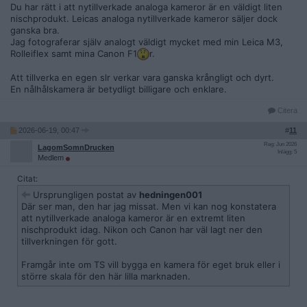
Du har rätt i att nytillverkade analoga kameror är en väldigt liten
nischprodukt. Leicas analoga nytillverkade kameror säljer dock
ganska bra.
Jag fotograferar själv analogt väldigt mycket med min Leica M3,
Rolleiflex samt mina Canon F1
r.
Att tillverka en egen slr verkar vara ganska krångligt och dyrt.
En nålhålskamera är betydligt billigare och enklare.
Citera
2026-06-19, 00:47
#
11
Reg: Jun 2026
LagomSomnDrucken
Inlägg: 5
Medlem
Citat:
Ursprungligen postat av
hedningen001
Där ser man, den har jag missat. Men vi kan nog konstatera
att nytillverkade analoga kameror är en extremt liten
nischprodukt idag. Nikon och Canon har väl lagt ner den
tillverkningen för gott.
Framgår inte om TS vill bygga en kamera för eget bruk eller i
större skala för den här lilla marknaden.