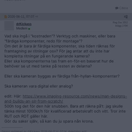
Citera
2026-06-11, 07:07
#
2
Reg: Dec 2012
drKickass
Inlägg: 2 434
Medlem
Vad ska ingå i "kostnaden"? Verktyg och maskiner, eller bara
"färdiga komponenter, redo för montage"?
Om det är bara är färdiga komponenter, ska tiden räknas för
framtagning av ritningar osv? För jag antar att du inte har
kompletta ritningar på en fungerande kamera?
Eller ska komponenterna tas fram en-för-en baserat hur de
behöver se ut med tanke på resten av delarna?
Eller ska kameran byggas av färdiga från-hyllan-komponenter?
Ska kameran vara digital eller analog?
edit: Här:
https://www.imaging-resource.com/news/man-designs-
and-builds-an-slr-from-scratch/
500h tog det för den här snubben. Bara att räkna på't: jag skulle
tänka minst 1000kr/h för kvalificerad arbetskraft och vitt. Tror inte
RUT och ROT gäller här.
Gör du saker själv, så kan du ju spara nån krona.
__________________
Senast redigerad av drKickass 2026-06-11 kl. 07:14. Anledning: edit: