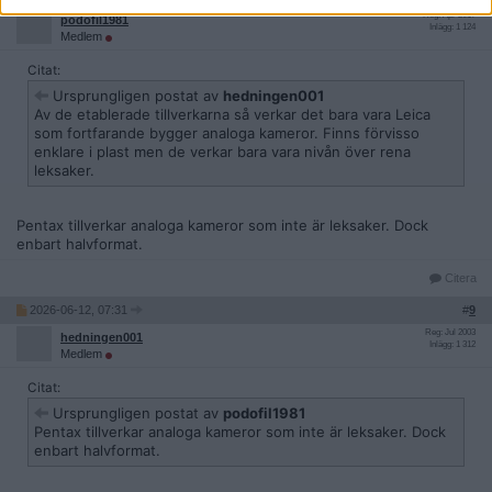
Reg: Apr 2017
podofil1981
Inlägg: 1 124
Medlem
Citat:
Ursprungligen postat av
hedningen001
Av de etablerade tillverkarna så verkar det bara vara Leica
som fortfarande bygger analoga kameror. Finns förvisso
enklare i plast men de verkar bara vara nivån över rena
leksaker.
Pentax tillverkar analoga kameror som inte är leksaker. Dock
enbart halvformat.
Citera
2026-06-12, 07:31
#
9
Reg: Jul 2003
hedningen001
Inlägg: 1 312
Medlem
Citat:
Ursprungligen postat av
podofil1981
Pentax tillverkar analoga kameror som inte är leksaker. Dock
enbart halvformat.