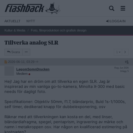
AKTUELLT
NYTT
LOGGA IN
Kultur & Media
Foto, filmproduktion och grafisk design
Tillverka analog SLR
1
Svara
1
2026-06-11, 03:29
#
1
Reg: Jun 2026
LagomSomnDrucken
Inlägg: 5
Medlem
Hej! Jag har en dröm om att tillverka en egen SLR. Jag är
inspirerad av min vanliga go-to-kamera, Minolta X-300 med basic
needs för dagligt foto.
Specifikationer: Objektiv 50mm, f1.7, bländarprio, Buld 1s-1/1000s,
self timer, dedikerad knapp för dubbelexponering, osv
Räknar med att tillverkningen kan kosta en del, med linser,
bländardiafragma, spegel, pentaprism, ingravering av märke och
namn i metalkroppen osv. Har någon en kvalificerad estimering på
kostnaden?