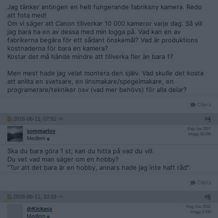
vitt. Tror inte RUT och ROT gäller här.
Jag tänker antingen en helt fungerande fabriksny kamera. Redo
Gör du saker själv, så kan du ju spara nån krona.
att fota med!
Om vi säger att Canon tillverkar 10 000 kameror varje dag. Så vill
jag bara ha en av dessa med min logga på. Vad kan en av
fabrikerna begära för ett sådant önskemål? Vad är produktions
kostnaderna för bara en kamera?
Kostar det må hände mindre att tillverka fler än bara 1?
Men mest hade jag velat montera den själv. Vad skulle det kosta
att anlita en svetsare, en linsmakare/spegelmakare, en
programerare/tekniker osv (vad mer behövs) för alla delar?
Citera
2026-06-11, 07:52
#
4
Reg: Jun 2007
sommarlov
Inlägg: 28 240
Medlem
Ska du bara göra 1 st, kan du hitta på vad du vill.
Du vet vad man säger om en hobby?
"Tur att det bara är en hobby, annars hade jag inte haft råd".
Citera
2026-06-11, 10:33
#
5
Reg: Dec 2012
drKickass
Inlägg: 2 434
Medlem