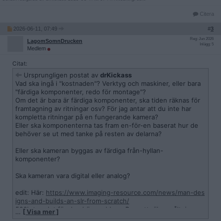
Citera
2026-06-11, 07:49
#
3
Reg: Jun 2026
LagomSomnDrucken
Inlägg: 5
Medlem
Citat:
Ursprungligen postat av
drKickass
Vad ska ingå i "kostnaden"? Verktyg och maskiner, eller bara
"färdiga komponenter, redo för montage"?
Om det är bara är färdiga komponenter, ska tiden räknas för
framtagning av ritningar osv? För jag antar att du inte har
kompletta ritningar på en fungerande kamera?
Eller ska komponenterna tas fram en-för-en baserat hur de
behöver se ut med tanke på resten av delarna?
Eller ska kameran byggas av färdiga från-hyllan-
komponenter?
Ska kameran vara digital eller analog?
edit: Här:
https://www.imaging-resource.com/news/man-des
igns-and-builds-an-slr-from-scratch/
500h tog det för den här snubben. Bara att räkna på't: jag
…
[ Visa mer ]
skulle tänka minst 1000kr/h för kvalificerad arbetskraft och