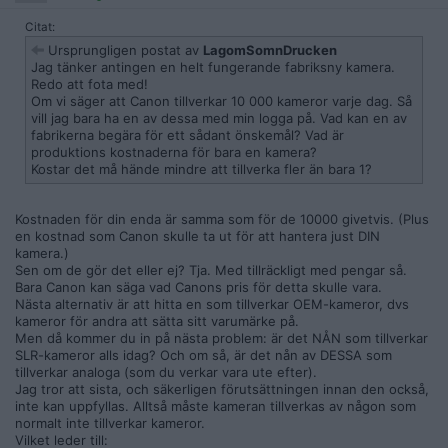
Citat:
Ursprungligen postat av
LagomSomnDrucken
Jag tänker antingen en helt fungerande fabriksny kamera.
Redo att fota med!
Om vi säger att Canon tillverkar 10 000 kameror varje dag. Så
vill jag bara ha en av dessa med min logga på. Vad kan en av
fabrikerna begära för ett sådant önskemål? Vad är
produktions kostnaderna för bara en kamera?
Kostar det må hände mindre att tillverka fler än bara 1?
Kostnaden för din enda är samma som för de 10000 givetvis. (Plus
en kostnad som Canon skulle ta ut för att hantera just DIN
kamera.)
Sen om de gör det eller ej? Tja. Med tillräckligt med pengar så.
Bara Canon kan säga vad Canons pris för detta skulle vara.
Nästa alternativ är att hitta en som tillverkar OEM-kameror, dvs
kameror för andra att sätta sitt varumärke på.
Men då kommer du in på nästa problem: är det NÅN som tillverkar
SLR-kameror alls idag? Och om så, är det nån av DESSA som
tillverkar analoga (som du verkar vara ute efter).
Jag tror att sista, och säkerligen förutsättningen innan den också,
inte kan uppfyllas. Alltså måste kameran tillverkas av någon som
normalt inte tillverkar kameror.
Vilket leder till: