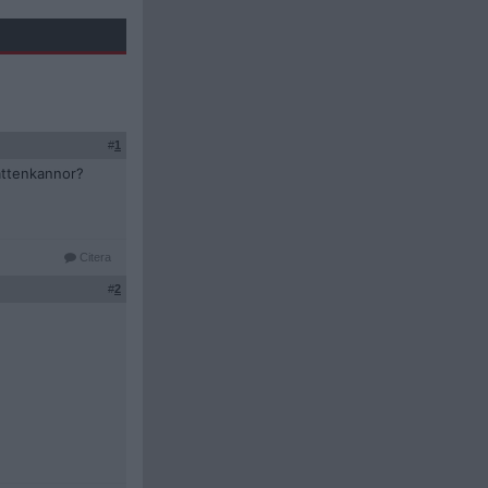
#
1
vattenkannor?
Citera
#
2