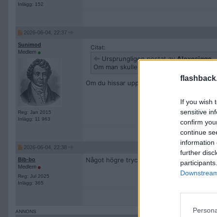
Inlägg: 152
2026-06-04, 22:37
Sunimod
Citat:
Medlem
Ursprungligen postat av
Alexosigge
Om man skulle sätta en vanlig trädgårdssl
flashback
Om du hissar upp tunnan 100 meter upp så f
If you wish 
sensitive in
Reg: Jan 2015
Inlägg: 11 963
confirm you
continue se
information 
2026-06-04, 22:38
further disc
Något högre tryck än när du pissar.
Bib-bo
participants
Medlem
Downstream 
Reg: Jul 2025
Inlägg: 365
Persona