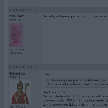
2026-06-04, 22:26
Har ett pat tunnor på tomten, brukar räcka t
PutinDaAzz
Medlem
Reg: Jul 2024
Inlägg: 383
2026-06-04, 22:33
BiskopBrask
Citat:
Medlem
Ursprungligen postat av
Alexosigge
Om man skulle sätta en vanlig trädgårdssl
Hej Alexosigge,
När jag studerade för 100 år sedan räknade 
leverera mellan 100 till 180 bar beroende 
tunna under den tid som du hinner dra fler
Reg: Apr 2026