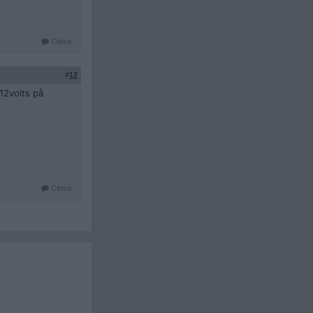
Citera
#
12
12volts på
Citera