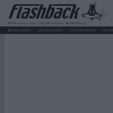
68 471
1 711 326
88 749 303
besökare
online
medlemmar
inlägg
AVDELNINGAR
AKTUELLA ÄMNEN
POPULÄRA ÄMNEN
NYA Ä