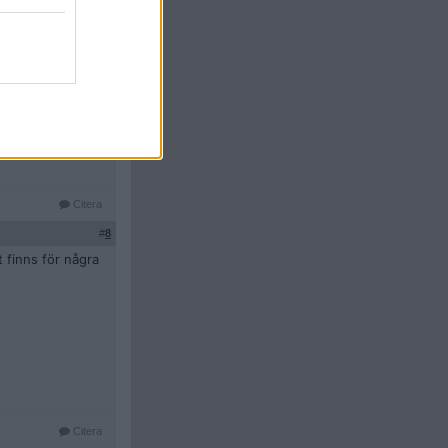
#
7
Citera
#
8
 finns för några
Citera