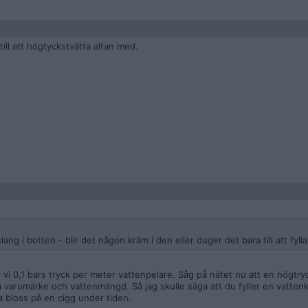
ill att högtyckstvätta altan med.
ang i botten - blir det någon kräm i den eller duger det bara till att fyl
vi 0,1 bars tryck per meter vattenpelare. Såg på nätet nu att en högtry
på varumärke och vattenmängd. Så jag skulle säga att du fyller en vatte
a bloss på en cigg under tiden.