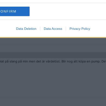
vattentunna (DM stod då 1 meter under tunnan).
CONFIRM
Data Deletion
Data Access
Privacy Policy
plat på slang på min men det är värdelöst. Blir nog att köpa en pump. Det