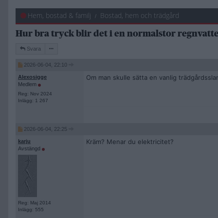
Hem, bostad & familj
Bostad, hem och trädgård
Hur bra tryck blir det i en normalstor regnvat
Svara
2026-06-04, 22:10
Om man skulle sätta en vanlig trädgårdsslang
Alexosigge
Medlem
Reg: Nov 2024
Inlägg: 1 267
2026-06-04, 22:25
Kräm? Menar du elektricitet?
karju
Avstängd
Reg: Maj 2014
Inlägg: 555