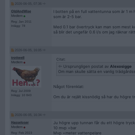
2026-06-05, 07:36
I botten på en full vattentunna som är 1 m 
OldAndWise
Medlem
som är 2-5 bar.
Reg: Jan 2011
Inlägg: 78
Med 0.1 bar övertryck kan man som mest k
så blir det ungefär 0.6 l/s om jag räknar rätt
2026-06-05, 16:05
trottwell
Citat:
Medlem
Ursprungligen postat av
Alexosigge
Om man skulle sätta en vanlig trädgårdssl
Något förenklat:
Reg: Jul 2009
Inlägg: 10 843
Om du är rejält kissnödig så har du högre t
2026-06-05, 16:34
Ju högre upp tunnan får du ett högre tryck 
Hasseloser
Medlem
10 mvp =bar
Mvp =meter vattenpelare
Reg: Feb 2023