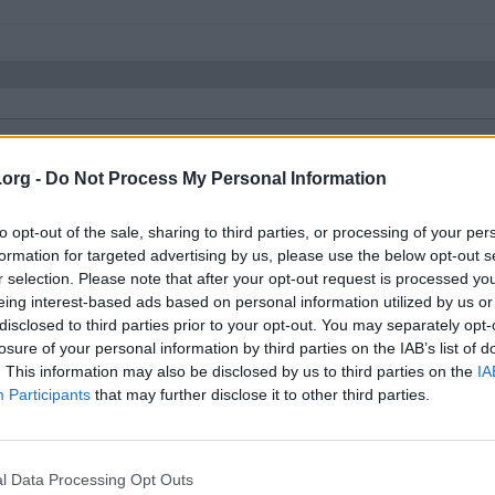
ang i botten - blir det någon kräm i den eller duger det bara till att fyl
.org -
Do Not Process My Personal Information
år du betydligt bättre kräm i slangen nere vid marken.
to opt-out of the sale, sharing to third parties, or processing of your per
formation for targeted advertising by us, please use the below opt-out s
r selection. Please note that after your opt-out request is processed y
eing interest-based ads based on personal information utilized by us or
disclosed to third parties prior to your opt-out. You may separately opt-
losure of your personal information by third parties on the IAB’s list of
. This information may also be disclosed by us to third parties on the
IA
Participants
that may further disclose it to other third parties.
l Data Processing Opt Outs