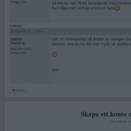
Inlägg: 120
Så om du kan få en betydande höjd förändrin
Kul fråga mer vettiga problem tack
2026-06-05, 17:45
sätt en dränkpump på änden av slangen du s
noxtrei
Medlem
biltema. ska du ha lite mer tryck så skaffa 
Reg: Nov 2023
Inlägg: 468
mvh
Svara
Skapa ett konto e
Du måste v