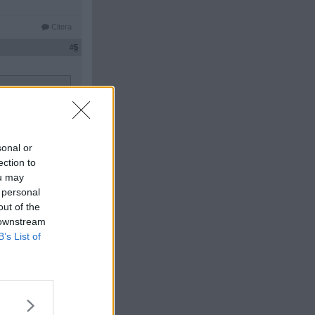
Citera
#
5
la vattenkannor?
sonal or
ection to
ou may
 personal
Citera
out of the
#
6
 downstream
B’s List of
Citera