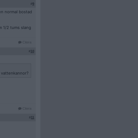
#
9
 en normal bostad
m 1/2 tums slang
Citera
#
10
la vattenkannor?
Citera
#
11