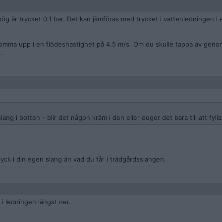
hög är trycket 0.1 bar. Det kan jämföras med trycket i vattenledningen i
omma upp i en flödeshastighet på 4.5 m/s. Om du skulle tappa av geno
.
ang i botten - blir det någon kräm i den eller duger det bara till att fyl
ryck i din egen slang än vad du får i trädgårdsslangen.
i ledningen längst ner.