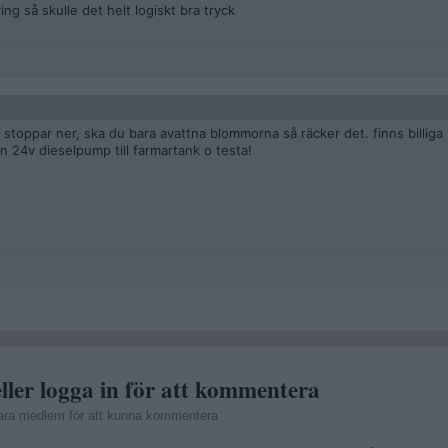
g så skulle det helt logiskt bra tryck
toppar ner, ska du bara avattna blommorna så räcker det. finns billiga 
en 24v dieselpump till farmartank o testa!
ller logga in för att kommentera
ara medlem för att kunna kommentera