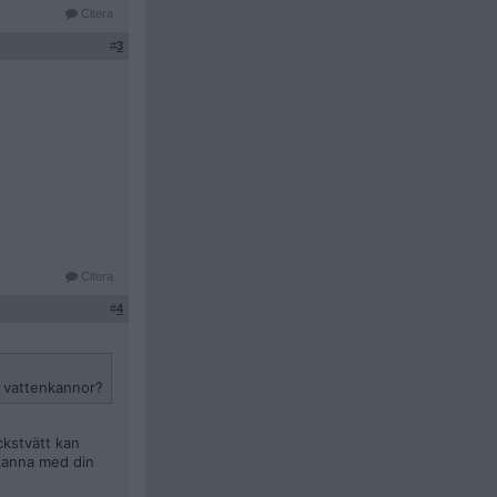
Citera
#
3
Citera
#
4
la vattenkannor?
ckstvätt kan
nkanna med din