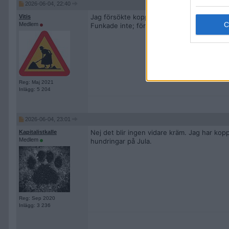
2026-06-04, 22:40
Jag försökte koppla en diskmaskin till en 
Vitis
Medlem
Funkade inte; för litet tryck.
Reg: Maj 2021
Inlägg: 5 204
2026-06-04, 23:01
Nej det blir ingen vidare kräm. Jag har kop
Kapitalistkalle
Medlem
hundringar på Jula.
Reg: Sep 2020
Inlägg: 3 236