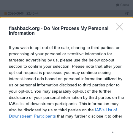
Citera
2026-06-04, 22:40
#
7
Reg: Maj 2021
Vitis
Inlägg: 5 207
Medlem
flashback.org -
Do Not Process My Personal
Jag försökte koppla en diskmaskin till en vattentunna (DM stod då
Information
1 meter under tunnan).
Funkade inte; för litet tryck.
If you wish to opt-out of the sale, sharing to third parties, or
Citera
processing of your personal or sensitive information for
targeted advertising by us, please use the below opt-out
2026-06-04, 23:01
#
8
section to confirm your selection. Please note that after your
Reg: Sep 2020
Kapitalistkalle
Inlägg: 3 237
opt-out request is processed you may continue seeing
Medlem
interest-based ads based on personal information utilized by
Nej det blir ingen vidare kräm. Jag har kopplat på slang på min
us or personal information disclosed to third parties prior to
men det är värdelöst. Blir nog att köpa en pump. Det finns för
några hundringar på Jula.
your opt-out. You may separately opt-out of the further
disclosure of your personal information by third parties on the
Citera
IAB’s list of downstream participants. This information may
2026-06-05, 07:36
#
9
also be disclosed by us to third parties on the
IAB’s List of
Reg: Jan 2011
Downstream Participants
that may further disclose it to other
OldAndWise
Inlägg: 78
Medlem
third parties.
I botten på en full vattentunna som är 1 m hög är trycket 0.1 bar.