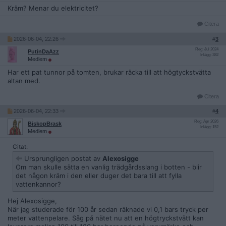
Kräm? Menar du elektricitet?
Citera
2026-06-04, 22:26
#
3
Reg: Jul 2024
PutinDaAzz
Inlägg: 382
Medlem
Har ett pat tunnor på tomten, brukar räcka till att högtyckstvätta
altan med.
Citera
2026-06-04, 22:33
#
4
Reg: Apr 2026
BiskopBrask
Inlägg: 152
Medlem
Citat:
Ursprungligen postat av
Alexosigge
Om man skulle sätta en vanlig trädgårdsslang i botten - blir
det någon kräm i den eller duger det bara till att fylla
vattenkannor?
Hej Alexosigge,
När jag studerade för 100 år sedan räknade vi 0,1 bars tryck per
meter vattenpelare. Såg på nätet nu att en högtryckstvätt kan