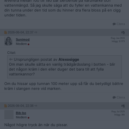
leverera mellan 100 till 180 bar beroende på varumärke och
vattenmängd. Så jag skulle säga att du fyller en vattenkanna med
din tunna under den tid som du hinner dra flera bloss på en cigg
under tiden.
Citera
2026-06-04, 22:37
#
5
Reg: Jan 2015
Sunimod
Inlägg: 11 973
Medlem
Citat:
Ursprungligen postat av
Alexosigge
Om man skulle sätta en vanlig trädgårdsslang i botten - blir
det någon kräm i den eller duger det bara till att fylla
vattenkannor?
Om du hissar upp tunnan 100 meter upp så får du betydligt bättre
kräm i slangen nere vid marken.
Citera
2026-06-04, 22:38
#
6
Reg: Jul 2025
Bib-bo
Inlägg: 365
Medlem
Något högre tryck än när du pissar.