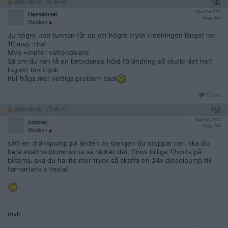
2026-06-05, 16:34
#
11
Reg: Feb 2023
Hasseloser
Inlägg: 120
Medlem
Ju högre upp tunnan får du ett högre tryck i ledningen längst ner.
10 mvp =bar
Mvp =meter vattenpelare
Så om du kan få en betydande höjd förändring så skulle det helt
logiskt bra tryck
Kul fråga mer vettiga problem tack
Citera
2026-06-05, 17:45
#
12
Reg: Nov 2023
noxtrei
Inlägg: 468
Medlem
sätt en dränkpump på änden av slangen du stoppar ner, ska du
bara avattna blommorna så räcker det. finns billiga 12volts på
biltema. ska du ha lite mer tryck så skaffa en 24v dieselpump till
farmartank o testa!
mvh