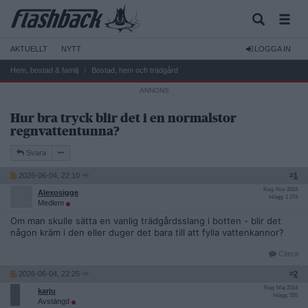
AKTUELLT
NYTT
LOGGA IN
Hem, bostad & familj
Bostad, hem och trädgård
Hur bra tryck blir det i en normalstor
regnvattentunna?
Svara
2026-06-04, 22:10
#
1
Reg: Nov 2024
Alexosigge
Inlägg: 1 274
Medlem
Om man skulle sätta en vanlig trädgårdsslang i botten - blir det
någon kräm i den eller duger det bara till att fylla vattenkannor?
Citera
2026-06-04, 22:25
#
2
Reg: Maj 2014
karju
Inlägg: 555
Avstängd