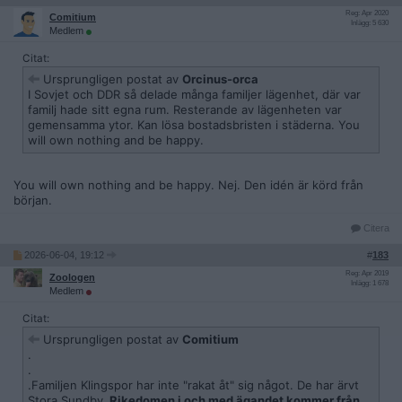
Reg: Apr 2020
Comitium
Inlägg: 5 630
Medlem
Citat:
Ursprungligen postat av
Orcinus-orca
I Sovjet och DDR så delade många familjer lägenhet, där var
familj hade sitt egna rum. Resterande av lägenheten var
gemensamma ytor. Kan lösa bostadsbristen i städerna. You
will own nothing and be happy.
You will own nothing and be happy. Nej. Den idén är körd från
början.
Citera
2026-06-04, 19:12
#
183
Reg: Apr 2019
Zoologen
Inlägg: 1 678
Medlem
Citat:
Ursprungligen postat av
Comitium
.
.
.Familjen Klingspor har inte "rakat åt" sig något. De har ärvt
Stora Sundby.
Rikedomen i och med ägandet kommer från