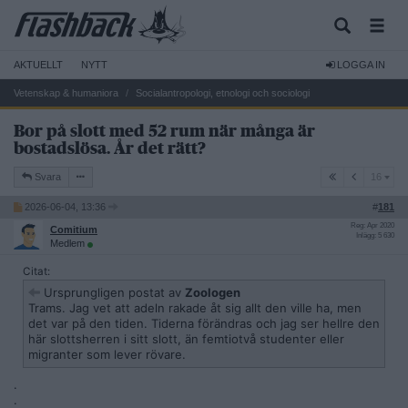
AKTUELLT
NYTT
LOGGA IN
Vetenskap & humaniora
Socialantropologi, etnologi och sociologi
Bor på slott med 52 rum när många är
bostadslösa. År det rätt?
16
Svara
16
2026-06-04, 13:36
#
181
Reg: Apr 2020
Comitium
Inlägg: 5 630
Medlem
Citat:
Ursprungligen postat av
Zoologen
Trams. Jag vet att adeln rakade åt sig allt den ville ha, men
det var på den tiden. Tiderna förändras och jag ser hellre den
här slottsherren i sitt slott, än femtiotvå studenter eller
migranter som lever rövare.
.
.