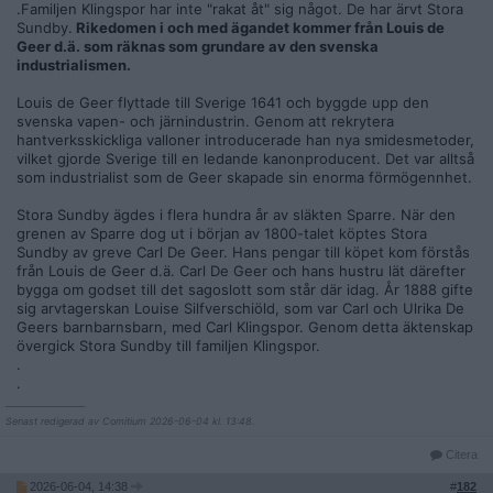
.Familjen Klingspor har inte "rakat åt" sig något. De har ärvt Stora
Sundby.
Rikedomen i och med ägandet kommer från Louis de
Geer d.ä. som räknas som grundare av den s
venska
industrialismen.
Louis de Geer flyttade till Sverige 1641 och byggde upp den
svenska vapen- och järnindustrin. Genom att rekrytera
hantverksskickliga valloner introducerade han nya smidesmetoder,
vilket gjorde Sverige till en ledande kanonproducent. Det var alltså
som industrialist som de Geer skapade sin enorma förmögennhet.
Stora Sundby ägdes i flera hundra år av släkten Sparre. När den
grenen av Sparre dog ut i början av 1800-talet köptes Stora
Sundby av greve Carl De Geer. Hans pengar till köpet kom förstås
från Louis de Geer d.ä. Carl De Geer och hans hustru lät därefter
bygga om godset till det sagoslott som står där idag. År 1888 gifte
sig arvtagerskan Louise Silfverschiöld, som var Carl och Ulrika De
Geers barnbarnsbarn, med Carl Klingspor. Genom detta äktenskap
övergick Stora Sundby till familjen Klingspor.
.
.
__________________
Senast redigerad av Comitium 2026-06-04 kl. 13:48.
Citera
2026-06-04, 14:38
#
182