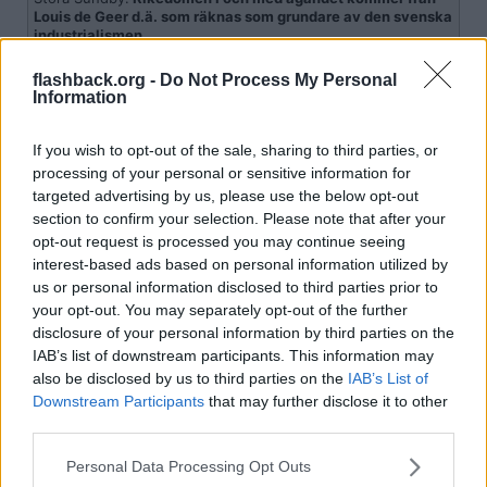
Louis de Geer d.ä. som räknas som grundare av den s
venska
industrialismen.
Louis de Geer flyttade till Sverige 1641 och byggde upp den
flashback.org -
Do Not Process My Personal
svenska vapen- och järnindustrin. Genom att rekrytera
Information
hantverksskickliga valloner introducerade han nya
smidesmetoder, vilket gjorde Sverige till en ledande
kanonproducent. Det var alltså som industrialist som de Geer
If you wish to opt-out of the sale, sharing to third parties, or
skapade sin enorma förmögennhet.
processing of your personal or sensitive information for
targeted advertising by us, please use the below opt-out
Stora Sundby ägdes i flera hundra år av släkten Sparre. När
section to confirm your selection. Please note that after your
den grenen av Sparre dog ut i början av 1800-talet köptes
…
[ Visa mer ]
Stora Sundby av greve Carl De Geer. Hans pengar till köpet
opt-out request is processed you may continue seeing
kom förstås från Louis de Geer d.ä. Carl De Geer och hans
interest-based ads based on personal information utilized by
hustru lät därefter bygga om godset till det sagoslott som
Vad bra, då hade jag fel i det här fallet.
us or personal information disclosed to third parties prior to
står där idag. År 1888 gifte sig arvtagerskan Louise
your opt-out. You may separately opt-out of the further
Silfverschiöld, som var Carl och Ulrika De Geers
Citera
barnbarnsbarn, med Carl Klingspor. Genom detta äktenskap
disclosure of your personal information by third parties on the
2026-06-04, 20:11
#
184
övergick Stora Sundby till familjen Klingspor.
IAB’s list of downstream participants. This information may
.
Reg: Apr 2020
Comitium
also be disclosed by us to third parties on the
IAB’s List of
Inlägg: 5 630
.
Medlem
Downstream Participants
that may further disclose it to other
Citat:
third parties.
Ursprungligen postat av
Zoologen
Vad bra, då hade jag fel i det här fallet.
Personal Data Processing Opt Outs