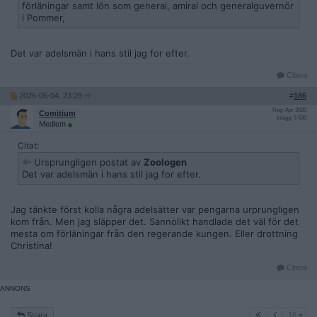
förläningar samt lön som general, amiral och generalguvernör
i Pommer,
Det var adelsmän i hans stil jag for efter.
Citera
2026-06-04, 23:29
#
186
Reg: Apr 2020
Comitium
Inlägg: 5 630
Medlem
Citat:
Ursprungligen postat av
Zoologen
Det var adelsmän i hans stil jag for efter.
Jag tänkte först kolla några adelsätter var pengarna urprungligen
kom från. Men jag släpper det. Sannolikt handlade det väl för det
mesta om förläningar från den regerande kungen. Eller drottning
Christina!
Citera
16
Svara
16