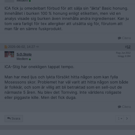
Medlem
ICA fick ju omedelbart förbud för att sälja sin "äkta" Basic honung.
Innehållet i burken 100 % honung enligt etiketten, men vid en
analys visade sig burken även innehålla andra ingredienser. Kan ju
tom vara farligt för tex allergiker att utsätta sig för, förutom att
man får en sämre fuskprodukt.
Citera
2026-06-02, 14:27
#
12
Reg: Jun 2012
S.O.Stolp
Inlägg: 8 284
Medlem
ICA-Stig har onekligen tappat tempo.
Man har med ljus och lykta försökt hitta någon som kan fylla
Mosessons skor. Problemet har väl varit att hitta någon som både
är folkkär, och som är villig att bli betraktad som en sell-out de
närmaste 5 åren. Nu blev det Tornving. Inte världens roligaste
eller piggaste kille. Men det fick duga.
Citera
1
Svara
1