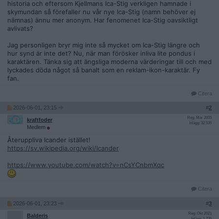
historia och eftersom Kjellmans Ica-Stig verkligen hamnade i
skymundan så förefaller nu vår nye Ica-Stig (namn behöver ej
nämnas) ännu mer anonym. Har fenomenet Ica-Stig oavsiktligt
avlivats?
Jag personligen bryr mig inte så mycket om Ica-Stig längre och
hur synd är inte det? Nu, när man förösker inliva lite pondus i
karaktären. Tänka sig att ängsliga moderna värderingar till och med
lyckades döda något så banalt som en reklam-ikon-karaktär. Fy
fan.
Citera
2026-06-01, 23:15
#
2
Reg: Mar 2005
kraftfoder
Inlägg: 32 535
Medlem
Återuppliva Icander istället!
https://sv.wikipedia.org/wiki/Icander
https://www.youtube.com/watch?v=nCsYCnbmXqc
Citera
2026-06-01, 23:23
#
3
Reg: Okt 2021
Balderis
Inlägg: 1 725