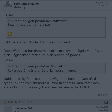
Reg: Dec 2018
SpontanEjakulation
Inlägg: 711
Medlem
Citat:
Ursprungligen postat av
kraftfoder
Återuppliva Icander istället!
Ja! Hjärtstarta ICAnder från frysgondolen !
Doc's våta: Jag har ännu mansdrömmar om storögda MonICA, som
gick i lågklackade matte jet blck pumps på jobbet.
Citat:
Ursprungligen postat av
Mullret
Reklambyrån går bra. De gillar nog sin kund.
Guldkonto. Byrån, skrattar hela vägen till banken. Och därtill får
ryggdunk för Politiskt Korrekt, med minoritets-karaktärer och
starka kvinnor. Dessa lyckosamma reklamare, får LIGGA.
Citera
2026-06-02, 13:07
#
11
Reg: Sep 2022
brakfesten009
Inlägg: 2 720