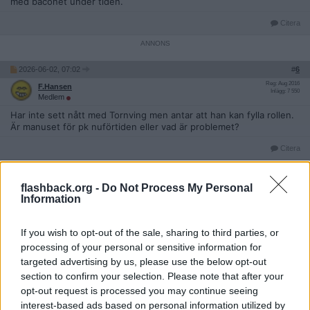
med baconet under tiden.
Citera
2026-06-02, 07:02
#
6
Reg: Aug 2016
F.Hansen
Inlägg: 7 550
Medlem
Har inte sett nått med Tornving men antar att han kan fylla rollen.
Är manuset för pk nuförtiden eller vad är problemet?
Citera
2026-06-02, 07:06
#
7
Reg: Jun 2007
Ganonito
flashback.org -
Do Not Process My Personal
Inlägg: 25 208
Medlem
Information
Att någon orkar bry sig om den där reklamen fortfarande. Den var
rolig när den kom för 25 år sedan, men nu är det bara uttjatat. Det
If you wish to opt-out of the sale, sharing to third parties, or
är väl dessutom knappt någon som kollar på reklam på tv alls
processing of your personal or sensitive information for
numera.
targeted advertising by us, please use the below opt-out
Citera
section to confirm your selection. Please note that after your
opt-out request is processed you may continue seeing
2026-06-02, 08:02
#
8
interest-based ads based on personal information utilized by
Reg: Dec 2016
Finurlig34