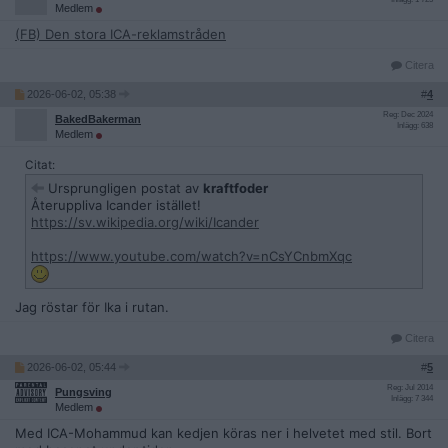
Medlem
(FB) Den stora ICA-reklamstråden
Citera
2026-06-02, 05:38
#
4
Reg: Dec 2024
BakedBakerman
Inlägg: 638
Medlem
Citat:
Ursprungligen postat av
kraftfoder
Återuppliva Icander istället!
https://sv.wikipedia.org/wiki/Icander
https://www.youtube.com/watch?v=nCsYCnbmXqc
Jag röstar för Ika i rutan.
Citera
2026-06-02, 05:44
#
5
Reg: Jul 2014
Pungsving
Inlägg: 7 344
Medlem
Med ICA-Mohammud kan kedjen köras ner i helvetet med stil. Bort