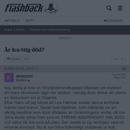
AKTUELLT
NYTT
LOGGA IN
Kultur & Media
Reklam och marknadsföring
Är Ica-Stig död?
1
Svara
1
2026-06-01, 23:02
#
1
Reg: Jan 2018
akutaccent
Inlägg: 1 957
Medlem
Nej, detta är inte en förståndshandikappad trådstart om insikten
att Hans Mosesson tagit ner skylten. Vad jag dock ämnar att starta
en diskussion om är följande:
Efter Hans vill jag hävda att Loa Falkman axlade denna ärofyllda
mantel med bravur. Sedan kom Kjellman, som måhända var en
värdig kandidat som dock dödades av förändringens vindar, då Ica-
Stina skulle lyftas fram som en STRONG INDEPENDENT GIRL BOSS
och sätta vår Ica-cuck på plats. Det visade ju sig verkligen vara ett
vinande koncept. Nu är Ica-Stina fullkomligt utraderad ur Icas