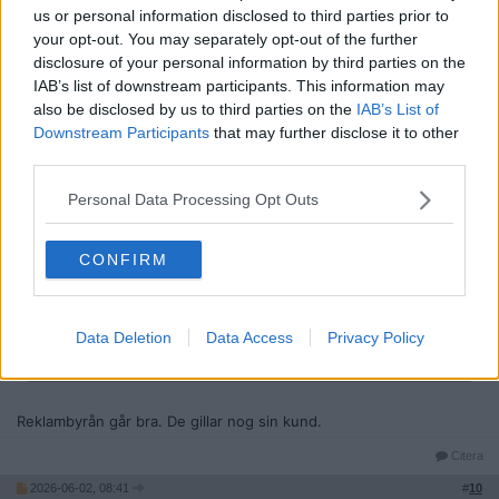
Inlägg: 297
us or personal information disclosed to third parties prior to
Medlem
your opt-out. You may separately opt-out of the further
Avskyr icas barnsliga töntreklam. Gillar inte ica överlag. Deras
produkter som de späder ut och gör sämre skriver ica på och
disclosure of your personal information by third parties on the
säljer nån krona billigare än gamla hederliga märken. Köpte deras
IAB’s list of downstream participants. This information may
pesto t ex, herregud vilken rinnande sörja. Reklamen får mig att
also be disclosed by us to third parties on the
IAB’s List of
handla ännu mindre där, den är så pinsamt dålig.
Downstream Participants
that may further disclose it to other
Citera
third parties.
2026-06-02, 08:11
#
9
Personal Data Processing Opt Outs
Reg: Jul 2007
Mullret
Inlägg: 24 052
Medlem
CONFIRM
Citat:
Ursprungligen postat av
Ganonito
Att någon orkar bry sig om den där reklamen fortfarande.
Den var rolig när den kom för 25 år sedan, men nu är det
Data Deletion
Data Access
Privacy Policy
bara uttjatat. Det är väl dessutom knappt någon som kollar på
reklam på tv alls numera.
Reklambyrån går bra. De gillar nog sin kund.
Citera
2026-06-02, 08:41
#
10