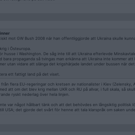
inner
iskt mot GW Bush 2008 när han offentliggjorde att Ukraina skulle kunna
krig i Östeuropa.
för husse i Washington. De såg inte till att Ukraina efterlevde Minskavtal
d bara propaganda så tvingas man erkänna att Ukraina inte kommer att 
er utan vidare att slänga det krigshärjade landet under bussen när det b
era ett fattigt land på det viset.
 från flera EU-regeringar och kretsen av nationalister i Kiev (Zelensky, 
d att om det blev krig mellan UKR och RU på allvar, i full skala, så skul
nde ryskt nederlag över hela linjen.
nte var något hållbart tänk och att det behövdes en långsiktig politisk 
e till USA; det gjorde det svårt för henne att tala klarspråk om saken und