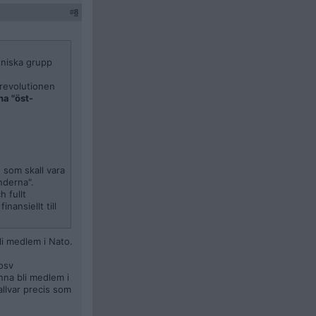
#
8
tniska grupp
 revolutionen
na "öst-
 som skall vara
nderna".
h fullt
nansiellt till
li medlem i Nato.
 osv
nna bli medlem i
allvar precis som