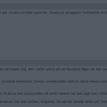
alla. Annars urholkas systemet. Ukraina är på pappret fortfarande ett k
idan kärnvapen krig. Men varför lyssna på vad Ryssland säger när man ka
 rysslands karlskrona, tsarens sommarpalats samt en djävla massa ryssar
nte få del av den svarta jorden så varför helvete har man tagit över USAs
tländerna i öst som serbien, bulgarien. Så vad fan handlar detta om? Stöt