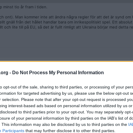
minst tio år fram i tiden.
ch ont). Man kommer inte att ändra några regler för att det är synd om 
lt gnäll från det hållet handlar bara om inrikespolitiskt spel. Ett absolut 
t och lite till på EU, så det är fullt rimligt att Ukraina börjar med detta 
.org -
Do Not Process My Personal Information
inner
to opt-out of the sale, sharing to third parties, or processing of your per
nancial-times-profonda-divergenza-di-opinioni-tra-kiev-e-bruxelles-s
formation for targeted advertising by us, please use the below opt-out s
 bakom betalvägg tyvärr men som refereras i andra tidningar som
beskriv
r selection. Please note that after your opt-out request is processed y
sel
. Artikeln belyser att den initiala enheten nu prövas av hårda realitet
eing interest-based ads based on personal information utilized by us or
disclosed to third parties prior to your opt-out. You may separately opt-
rtikeln:
plomater att inte ens diskutera alternativ som "gradvis anslutning". Kiev h
losure of your personal information by third parties on the IAB’s list of
. This information may also be disclosed by us to third parties on the
IA
modell där Ukraina får tillgång till EU-mekanismer stegvis. Enligt källor t
Participants
that may further disclose it to other third parties.