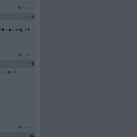
Citera
#
4
re linka sig till
Citera
#
5
illig att
Citera
#
6