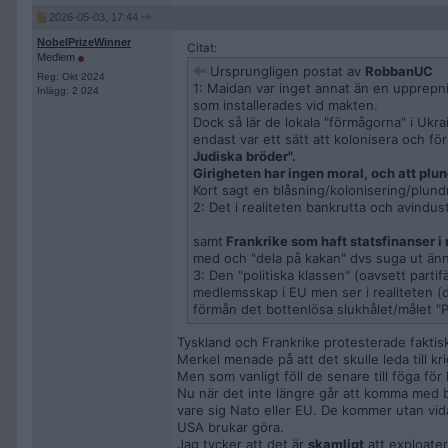
2026-05-03, 17:44
NobelPrizeWinner
Citat:
Medlem
Ursprungligen postat av
RobbanUC
Reg: Okt 2024
1: Maidan var inget annat än en upprepn
Inlägg: 2 024
som installerades vid makten.
Dock så lär de lokala "förmågorna" i Ukra
endast var ett sätt att kolonisera och f
Judiska bröder".
Girigheten har ingen moral, och att plun
Kort sagt en blåsning/kolonisering/plund
2: Det i realiteten bankrutta och avindus
samt
Frankrike som haft statsfinanser i 
med och "dela på kakan" dvs suga ut änn
3: Den "politiska klassen" (oavsett parti
medlemsskap i EU men ser i realiteten (do
förmån det bottenlösa slukhålet/målet "P
Tyskland och Frankrike protesterade faktis
Merkel menade på att det skulle leda till kr
Men som vanligt föll de senare till föga för
Nu när det inte längre går att komma med 
vare sig Nato eller EU. De kommer utan vida
USA brukar göra.
Jag tycker att det är
skamligt
att exploatera