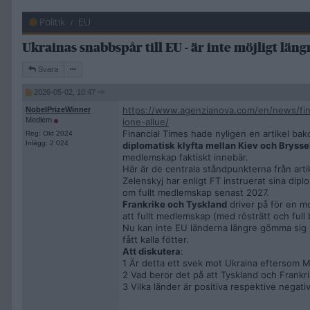
Politik
EU
Ukrainas snabbspår till EU - är inte möjligt läng
Svara
2026-05-02, 10:47
https://www.agenzianova.com/en/news/fina
NobelPrizeWinner
Medlem
ione-allue/
Financial Times hade nyligen en artikel ba
Reg: Okt 2024
Inlägg: 2 024
diplomatisk klyfta mellan Kiev och Brysse
medlemskap faktiskt innebär.
​Här är de centrala ståndpunkterna från arti
Zelenskyj har enligt FT instruerat sina diplo
om fullt medlemskap senast 2027.
Frankrike och Tyskland
driver på för en mod
att fullt medlemskap (med rösträtt och full 
Nu kan inte EU länderna längre gömma sig b
fått kalla fötter.
Att diskutera
:
1 Är detta ett svek mot Ukraina eftersom
2 Vad beror det på att Tyskland och Frankri
3 Vilka länder är positiva respektive negativ