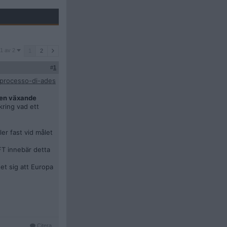
1 av 2
1
2
#
1
-processo-di-ades
 en växande
kring vad ett
ler fast vid målet
 FT innebär detta
et sig att Europa
Citera