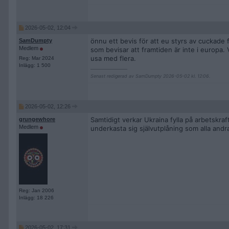
2026-05-02, 12:04
önnu ett bevis för att eu styrs av cuckade f
SamDumpty
Medlem
som bevisar att framtiden är inte i europa. Vi
usa med flera.
Reg: Mar 2024
Inlägg: 1 500
__________________
Senast redigerad av SamDumpty 2026-05-02 kl. 12:06.
2026-05-02, 12:26
Samtidigt verkar Ukraina fylla på arbetskraf
grungewhore
Medlem
underkasta sig självutplåning som alla andra
Reg: Jan 2006
Inlägg: 18 226
2026-05-02, 17:31