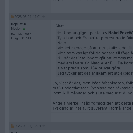
2026-05-04, 11:01
HepCat-X
Citat:
Medlem
Ursprungligen postat av
NobelPrizeW
Reg: Mar 2015
Tyskland och Frankrike protesterade fakt
Inlägg: 31 923
Nato.
Merkel menade på att det skulle leda till 
Men som vanligt föll de senare till föga 
Nu när det inte längre går att komma me
medlem i vare sig Nato eller EU. De komm
allvar precis som USA brukar göra.
Jag tycker att det är
skamligt
att exploat
Jo, visst är det, men både Washington, folk
m fl) underskattade Ryssland och räknade me
inom 6-8 månader och sluta med ettt dundra
Angela Merkel insåg förmodligen att detta i
Tyskland är inte fullt suveränt i förhålland
2026-05-04, 12:24