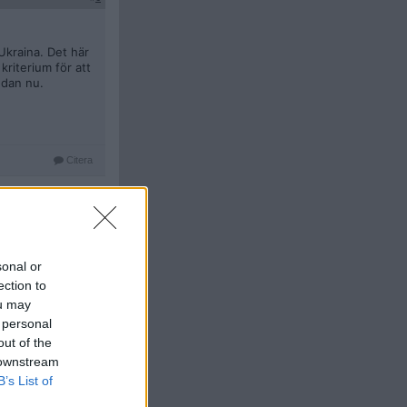
Ukraina. Det här
kriterium för att
redan nu.
Citera
#
7
sonal or
ul-processo-di
ection to
er en växande
ou may
er kring vad ett
 personal
out of the
åller fast vid
 downstream
B’s List of
ill FT innebär