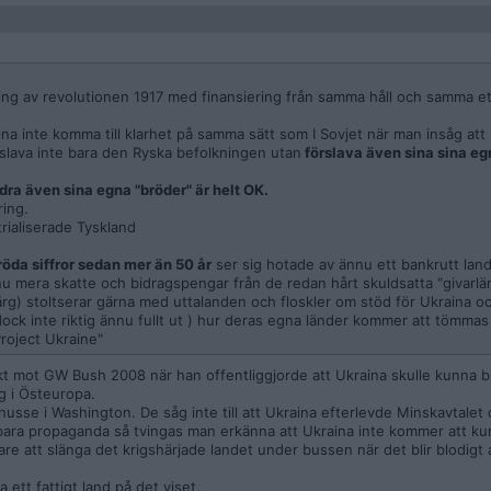
ing av revolutionen 1917 med finansiering från samma håll och samma e
ina inte komma till klarhet på samma sätt som I Sovjet när man insåg att
örslava inte bara den Ryska befolkningen utan
förslava även sina sina eg
dra även sina egna "bröder" är helt OK.
ring.
trialiserade Tyskland
röda siffror sedan mer än 50 år
ser sig hotade av ännu ett bankrutt land
u mera skatte och bidragspengar från de redan hårt skuldsatta "givarlä
färg) stoltserar gärna med uttalanden och floskler om stöd för Ukraina oc
ck inte riktig ännu fullt ut ) hur deras egna länder kommer att tömmas fi
roject Ukraine"
kt mot GW Bush 2008 när han offentliggjorde att Ukraina skulle kunna b
ig i Östeuropa.
 husse i Washington. De såg inte till att Ukraina efterlevde Minskavtalet
bara propaganda så tvingas man erkänna att Ukraina inte kommer att ku
re att slänga det krigshärjade landet under bussen när det blir blodigt 
 ett fattigt land på det viset.