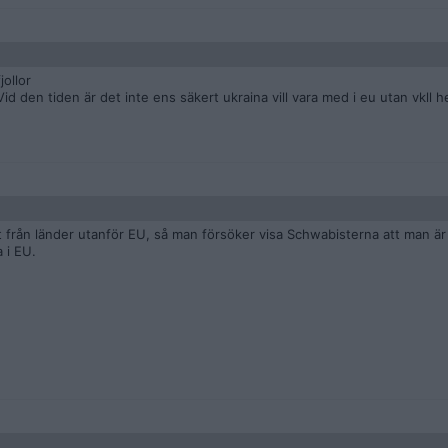
jollor
d den tiden är det inte ens säkert ukraina vill vara med i eu utan vkll hell
t från länder utanför EU, så man försöker visa Schwabisterna att man är v
 i EU.