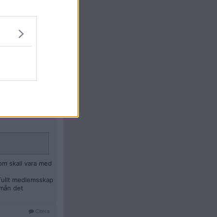
 det sig att
iska grupp som
evolutionen endast
diska bröder".
om skall vara med
.
 fullt medlemsskap
rmån det
Citera