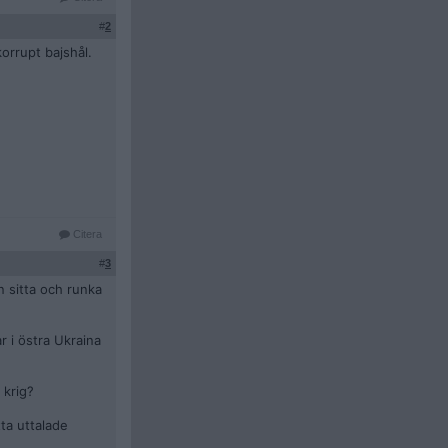
#
2
orrupt bajshål.
Citera
#
3
n sitta och runka
 i östra Ukraina
 krig?
ta uttalade