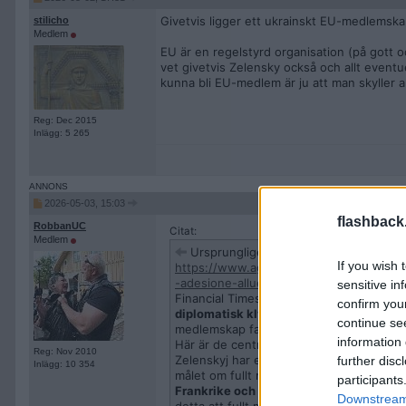
Givetvis ligger ett ukrainskt EU-medlemskap 
stilicho
Medlem
EU är en regelstyrd organisation (på gott o
vet givetvis Zelensky också och allt eventuel
kunna bli EU-medlem är ju att man skyller all
Reg: Dec 2015
Inlägg: 5 265
2026-05-03, 15:03
flashback
RobbanUC
Citat:
Medlem
Ursprungligen postat av
NobelPrizeW
If you wish 
https://www.agenzianova.com/en/news/fi
-adesione-allue/
sensitive in
Financial Times hade nyligen en artikel
confirm you
diplomatisk klyfta mellan Kiev och Brys
continue se
medlemskap faktiskt innebär.
information 
​Här är de centrala ståndpunkterna från a
Reg: Nov 2010
Zelenskyj har enligt FT instruerat sina di
further disc
Inlägg: 10 354
målet om fullt medlemskap senast 2027.
participants
Frankrike och Tyskland
driver på för en 
Downstream 