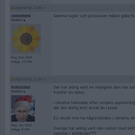
2026-05-02, 11:06
Samma regler och processer måste gälla för 
svampdamp
Medlem
Reg: Feb 2008
Inlägg: 12 238
2026-05-02, 11:07
Det har aldrig varit en möjlighet den här s
kyrkstocken
Medlem
framför en dator.
I Ukraina hamnade efter sovjets upplösning
där det aldrig bott annat än ryssar.
EU skulle inte ha några biolabs i Ukraina, i
Reg: Jun 2013
Sverige har aldrig varit vän-nation med ski
Inlägg: 8 003
nazister i skitländer???