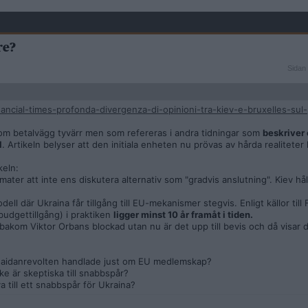
re?
Sidan
Sidan 
1
av
2
ncial-times-profonda-divergenza-di-opinioni-tra-kiev-e-bruxelles-sul
kom betalvägg tyvärr men som refereras i andra tidningar som
beskriver
l
. Artikeln belyser att den initiala enheten nu prövas av hårda realiteter 
keln:
mater att inte ens diskutera alternativ som "gradvis anslutning". Kiev hål
ell där Ukraina får tillgång till EU-mekanismer stegvis. Enligt källor till
budgettillgång) i praktiken
ligger minst 10 år framåt i tiden.
akom Viktor Orbans blockad utan nu är det upp till bevis och då visar d
 Maidanrevolten handlade just om EU medlemskap?
ke är skeptiska till snabbspår?
a till ett snabbspår för Ukraina?