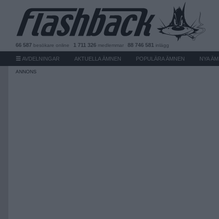
66 587
1 711 326
88 746 581
besökare
online
medlemmar
inlägg
AVDELNINGAR
AKTUELLA ÄMNEN
POPULÄRA ÄMNEN
NYA Ä