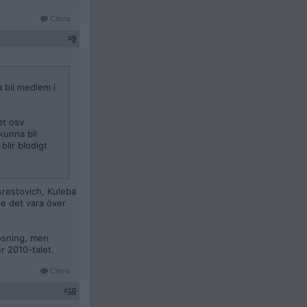
Citera
#
9
 bli medlem i
et osv
kunna bli
lir blodigt
Arestovich, Kuleba
le det vara över
lösning, men
er 2010-talet.
Citera
#
10