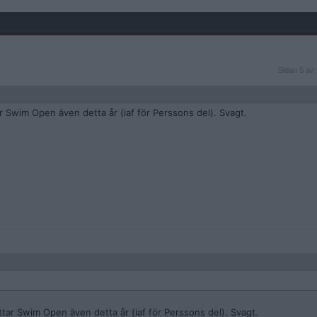
Sidan
Sidan 5 av 
5
av
5
r Swim Open även detta år (iaf för Perssons del). Svagt.
tar Swim Open även detta år (iaf för Perssons del). Svagt.