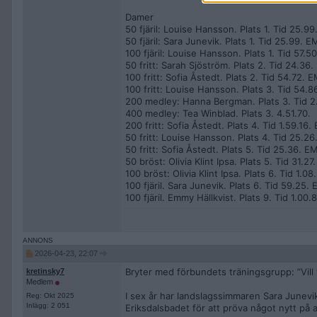
Damer
50 fjäril: Louise Hansson. Plats 1. Tid 25.9
50 fjäril: Sara Junevik. Plats 1. Tid 25.99. E
100 fjäril: Louise Hansson. Plats 1. Tid 57.5
50 fritt: Sarah Sjöström. Plats 2. Tid 24.36
100 fritt: Sofia Åstedt. Plats 2. Tid 54.72. 
100 fritt: Louise Hansson. Plats 3. Tid 54.
200 medley: Hanna Bergman. Plats 3. Tid 2
400 medley: Tea Winblad. Plats 3. 4.51.70.
200 fritt: Sofia Åstedt. Plats 4. Tid 1.59.16.
50 fritt: Louise Hansson. Plats 4. Tid 25.2
50 fritt: Sofia Åstedt. Plats 5. Tid 25.36. E
50 bröst: Olivia Klint Ipsa. Plats 5. Tid 31.27
100 bröst: Olivia Klint Ipsa. Plats 6. Tid 1.0
100 fjäril. Sara Junevik. Plats 6. Tid 59.25.
100 fjäril. Emmy Hällkvist. Plats 9. Tid 1.00
2026-04-23, 22:07
Bryter med förbundets träningsgrupp: ”Vill 
kretinsky7
Medlem
I sex år har landslagssimmaren Sara Junevi
Reg: Okt 2025
Inlägg: 2 051
Eriksdalsbadet för att pröva något nytt på 