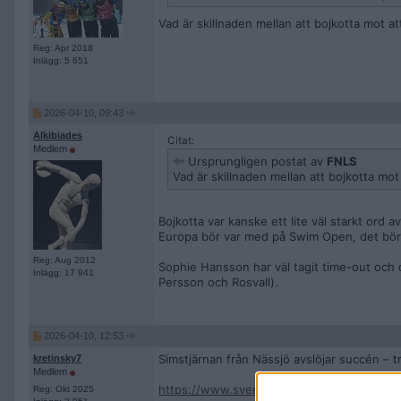
Vad är skillnaden mellan att bojkotta mot 
Reg: Apr 2018
Inlägg: 5 651
2026-04-10, 09:43
Alkibiades
Citat:
Medlem
Ursprungligen postat av
FNLS
Vad är skillnaden mellan att bojkotta m
Bojkotta var kanske ett lite väl starkt ord
Europa bör var med på Swim Open, det bör v
Reg: Aug 2012
Sophie Hansson har väl tagit time-out och dä
Inlägg: 17 941
Persson och Rosvall).
2026-04-10, 12:53
Simstjärnan från Nässjö avslöjar succén – t
kretinsky7
Medlem
https://www.sverigesradio.se/artikel/stjar
Reg: Okt 2025