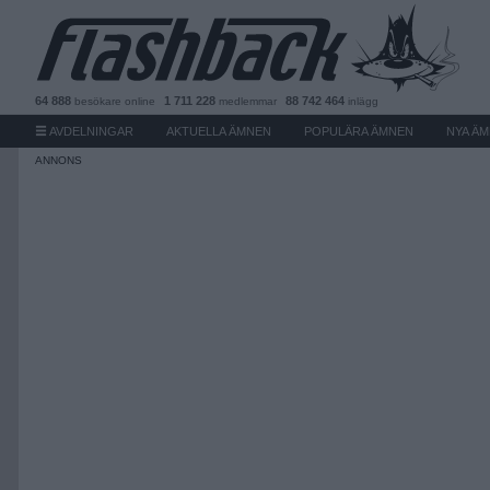
64 888
1 711 228
88 742 464
besökare
online
medlemmar
inlägg
AVDELNINGAR
AKTUELLA ÄMNEN
POPULÄRA ÄMNEN
NYA Ä