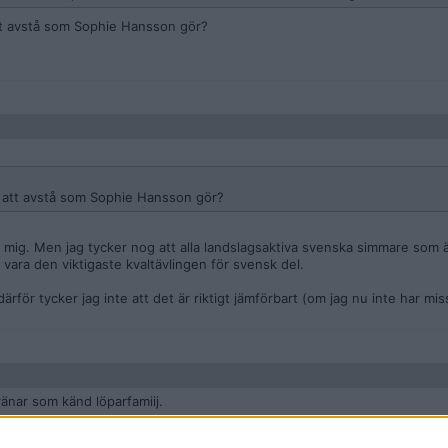
att avstå som Sophie Hansson gör?
ot att avstå som Sophie Hansson gör?
 av mig. Men jag tycker nog att alla landslagsaktiva svenska simmare som 
ara den viktigaste kvaltävlingen för svensk del.
rför tycker jag inte att det är riktigt jämförbart (om jag nu inte har mi
ränar som känd löparfamiij.
nan-fran-nassjo-utsedd-till-arets-simmare