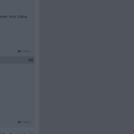
mmer hon träna
Citera
#
56
Citera
5