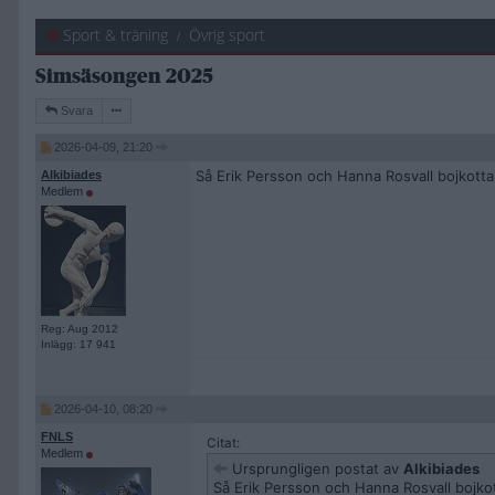
Sport & träning
Övrig sport
Simsäsongen 2025
Svara
2026-04-09, 21:20
Så Erik Persson och Hanna Rosvall bojkotta
Alkibiades
Medlem
Reg: Aug 2012
Inlägg: 17 941
2026-04-10, 08:20
FNLS
Citat:
Medlem
Ursprungligen postat av
Alkibiades
Så Erik Persson och Hanna Rosvall bojkot