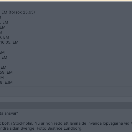
9. EM (försök 25.95)
M
0. EM
. EM
EM
86. EM
.16.05. EM
 EM
6. EM
M
. EM
8.59. EM
 EM
.88. EJM
ta ansvar”
k bott i Stockholm. Nu är hon redo att lämna de invanda löpvägarna vid
andra sidan Sverige. Foto: Beatrice Lundborg.