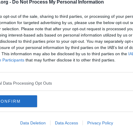
.org -
Do Not Process My Personal Information
to opt-out of the sale, sharing to third parties, or processing of your per
formation for targeted advertising by us, please use the below opt-out s
r selection. Please note that after your opt-out request is processed y
eing interest-based ads based on personal information utilized by us or
disclosed to third parties prior to your opt-out. You may separately opt-
losure of your personal information by third parties on the IAB’s list of
. This information may also be disclosed by us to third parties on the
IA
Participants
that may further disclose it to other third parties.
och kval till EM och EJM
 EM
l Data Processing Opt Outs
1. EM
.91. EM, EJM
50.00. EM
5.16.52. EM
CONFIRM
1.55. EM
8.91. EM
6. Tid 2.14.48. SJR, EJM
2. EJM
Data Deletion
Data Access
Privacy Policy
JM
9. Tid 1.02.92. EJM