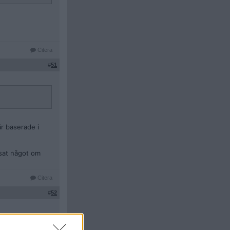
Citera
#
51
är baserade i
ssat något om
Citera
#
52