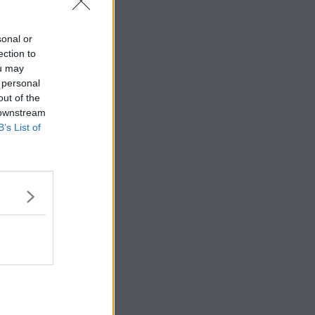
Citera
sonal or
#
53
ection to
ou may
 personal
out of the
 downstream
Citera
B’s List of
#
54