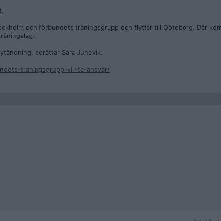
t.
ckholm och förbundets träningsgrupp och flyttar till Göteborg. Där ko
träningslag.
nytändning, berättar Sara Junevik.
dets-traningsgrupp-vill-ta-ansvar/
Sidan
Sidan 5 av 