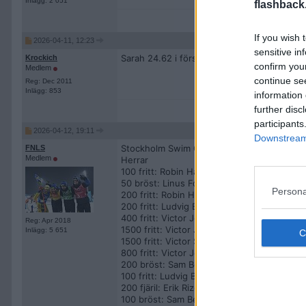
Inlägg: 2 051
flashback
If you wish 
2026-04-11, 12:23
sensitive in
Sarah 24.62 i försöken. Snabbast av alla
Krockich
confirm you
Medlem
continue se
Reg: Dec 2011
Inlägg: 853
information 
further disc
participants
2026-04-12, 19:11
Downstream 
Stockholm Swim Open, svenska pallplatser 
FNLS
Medlem
Herrar
100 fritt: Robin Hanson. Plats 2. Tid 48.42.
50 bröst: Linus Forsgren. Plats 2. Tid 27.79.
Persona
200 fritt: Robin Hanson. Plats 3. Tid 1.46.5
200 fritt: Ludvig Bartolek. Plats 4. Tid 1.47
400 fritt: Victor Johansson. Plats 4. Tid 3.
Reg: Apr 2018
1500 fritt: Victor Johansson. Plats 4. Tid 1
Inlägg: 5 651
1500 fritt: Victor Sandrup. Plats 4. Tid 15.3
800 fritt: Victor Johansson. Plats 6. Tid 7.5
200 bröst: Sam Bengtsson Nimander. Plats 
100 fritt: Ludvig Bartolek. Plats 7. Tid 49.4
200 fjäril: Erik Rizell. Plats 7. Tid 2.01.54. E
100 bröst: Sam Bengtsson Nimander. Plats 