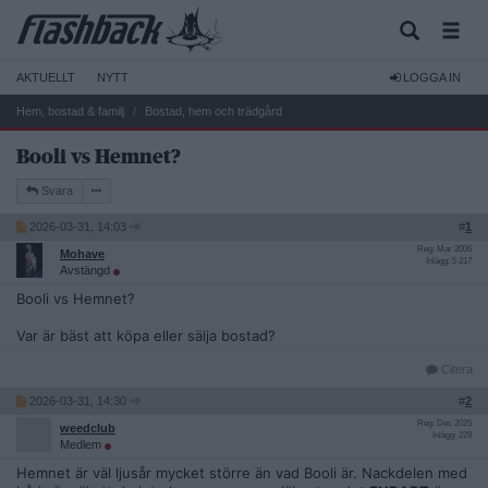
AKTUELLT
NYTT
LOGGA IN
Hem, bostad & familj
Bostad, hem och trädgård
Booli vs Hemnet?
Svara
2026-03-31, 14:03
#
1
Reg: Mar 2006
Mohave
Inlägg: 5 217
Avstängd
Booli vs Hemnet?
Var är bäst att köpa eller sälja bostad?
Citera
2026-03-31, 14:30
#
2
Reg: Dec 2025
weedclub
Inlägg: 229
Medlem
Hemnet är väl ljusår mycket större än vad Booli är. Nackdelen med