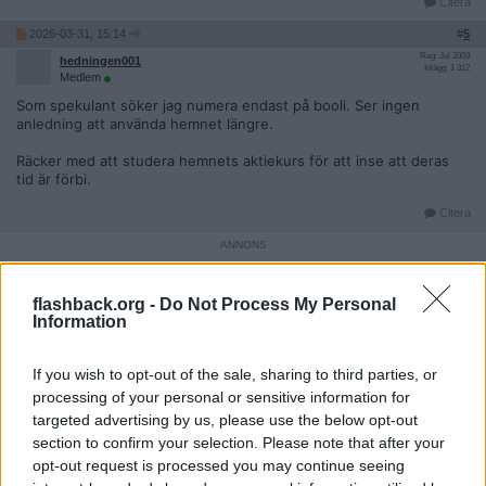
Citera
2026-03-31, 15:14
#
5
Reg: Jul 2003
hedningen001
Inlägg: 1 312
Medlem
Som spekulant söker jag numera endast på booli. Ser ingen
anledning att använda hemnet längre.
Räcker med att studera hemnets aktiekurs för att inse att deras
tid är förbi.
Citera
2026-03-31, 15:33
#
6
flashback.org -
Do Not Process My Personal
Reg: Jun 2024
Soffpotatis1357
Information
Inlägg: 3 319
Medlem
Tycker Hemnet är bra, enkelt och roligt att använda. Booli
If you wish to opt-out of the sale, sharing to third parties, or
använder jag bara för att se fler och äldre slutpriser. Men det
tråkiga med Hemnet är att alla försäljningar inte kommer ut där.
processing of your personal or sensitive information for
Det är väl efter vad säljaren och mäklaren kommer överens om att
targeted advertising by us, please use the below opt-out
göra. Så på det sättet är det faktiskt bättre att gå in på varje
section to confirm your selection. Please note that after your
enskild mäklarfirmas hemsida och titta istället.
opt-out request is processed you may continue seeing
Citera