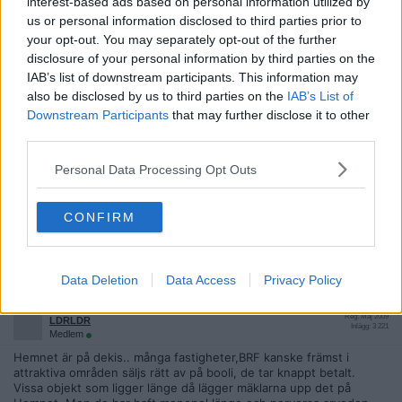
interest-based ads based on personal information utilized by
us or personal information disclosed to third parties prior to
2026-03-31, 17:22
#
7
your opt-out. You may separately opt-out of the further
Anklagaren
disclosure of your personal information by third parties on the
Avslutad
IAB’s list of downstream participants. This information may
Citat:
also be disclosed by us to third parties on the
IAB’s List of
Ursprungligen postat av
weedclub
Downstream Participants
that may further disclose it to other
Hemnet är väl ljusår mycket större än vad Booli är. Nackdelen
third parties.
med båda är väl att du inte kan annonsera själv utan det
ENBART
är auktoriserade fastighetsmäklare som
får
annonsera.
Personal Data Processing Opt Outs
Booli är större än Hemnet sett till publicerade objekt. Men du
kanske menar att Hemnet har fler besökare?
CONFIRM
Booli är hur som helst bättre.
Citera
Data Deletion
Data Access
Privacy Policy
2026-03-31, 19:45
#
8
Reg: Maj 2009
LDRLDR
Inlägg: 3 221
Medlem
Hemnet är på dekis.. många fastigheter,BRF kanske främst i
attraktiva områden säljs rätt av på booli, de tar knappt betalt.
Vissa objekt som ligger länge då lägger mäklarna upp det på