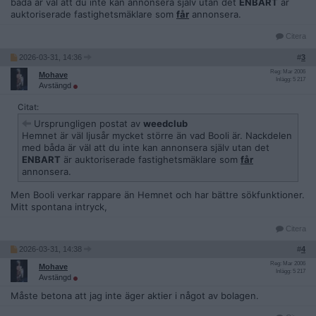
båda är väl att du inte kan annonsera själv utan det
ENBART
är
auktoriserade fastighetsmäklare som
får
annonsera.
Citera
2026-03-31, 14:36
#
3
Reg: Mar 2006
Mohave
Inlägg: 5 217
Avstängd
Citat:
Ursprungligen postat av
weedclub
Hemnet är väl ljusår mycket större än vad Booli är. Nackdelen
med båda är väl att du inte kan annonsera själv utan det
ENBART
är auktoriserade fastighetsmäklare som
får
annonsera.
Men Booli verkar rappare än Hemnet och har bättre sökfunktioner.
Mitt spontana intryck,
Citera
2026-03-31, 14:38
#
4
Reg: Mar 2006
Mohave
Inlägg: 5 217
Avstängd
Måste betona att jag inte äger aktier i något av bolagen.