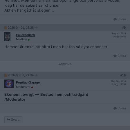
Hemnet. Men de har haft monopol länge och perversa arvoden,
idag har de säkert sänkt priser.
Aktien har gått åt skogen...
Citera
2026-04-01, 16:28
#
9
Reg: Maj 2019
FallerIfallerA
Inlägg: 5 644
Medlem
Hemnet är enkel att hitta i men har fan så dyra annonser!
Citera
2026-06-01, 21:34
#
10
Reg: Nov 2016
Pontiac-Garage
Inlägg: 13 936
Moderator
Ekonomi: övrigt --> Bostad, hem och trädgård
/Moderator
Citera
Svara