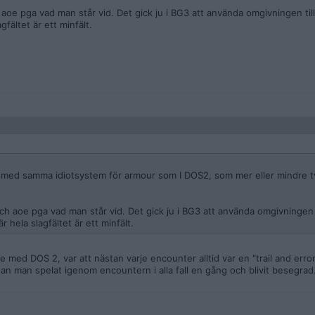
 aoe pga vad man står vid. Det gick ju i BG3 att använda omgivningen till
gfältet är ett minfält.
 med samma idiotsystem för armour som I DOS2, som mer eller mindre tv
ch aoe pga vad man står vid. Det gick ju i BG3 att använda omgivningen t
r hela slagfältet är ett minfält.
e med DOS 2, var att nästan varje encounter alltid var en "trail and erro
n man spelat igenom encountern i alla fall en gång och blivit besegrad