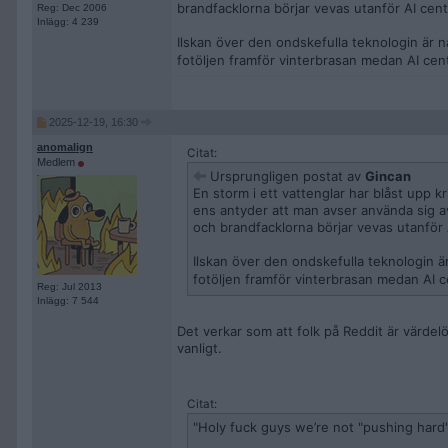
brandfacklorna börjar vevas utanför AI cen
Reg: Dec 2006
Inlägg: 4 239
Ilskan över den ondskefulla teknologin är 
fotöljen framför vinterbrasan medan AI cen
2025-12-19, 16:30
anomalign
Citat:
Medlem
Ursprungligen postat av
Gincan
En storm i ett vattenglar har blåst upp k
ens antyder att man avser använda sig av 
och brandfacklorna börjar vevas utanför 
Ilskan över den ondskefulla teknologin 
fotöljen framför vinterbrasan medan AI c
Reg: Jul 2013
Inlägg: 7 544
Det verkar som att folk på Reddit är värdel
vanligt.
Citat:
"Holy fuck guys we’re not "pushing hard" 