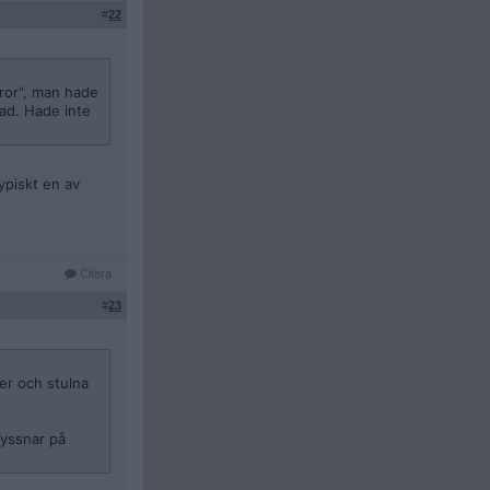
#
22
rror", man hade
ad. Hade inte
ypiskt en av
Citera
#
23
er och stulna
lyssnar på