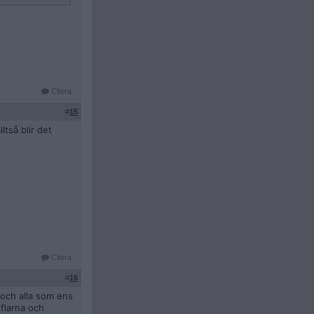
Citera
#
15
ltså blir det
Citera
#
16
 och alla som ens
fflarna och