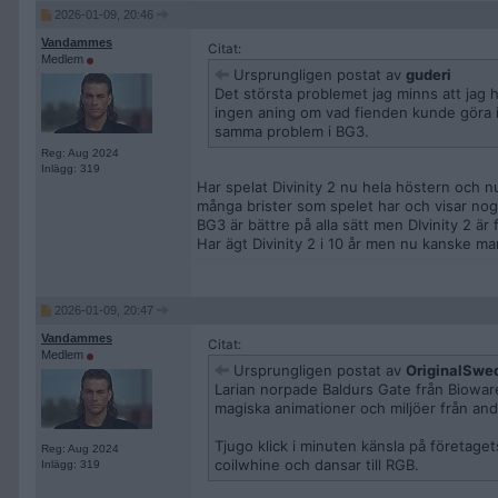
2026-01-09, 20:46
Vandammes
Citat:
Medlem
Ursprungligen postat av
guderi
Det största problemet jag minns att jag h
ingen aning om vad fienden kunde göra i
samma problem i BG3.
Reg: Aug 2024
Inlägg: 319
Har spelat Divinity 2 nu hela höstern och nu
många brister som spelet har och visar nog
BG3 är bättre på alla sätt men DIvinity 2 är 
Har ägt Divinity 2 i 10 år men nu kanske man
2026-01-09, 20:47
Vandammes
Citat:
Medlem
Ursprungligen postat av
OriginalSwe
Larian norpade Baldurs Gate från Bioware
magiska animationer och miljöer från andra
Tjugo klick i minuten känsla på företage
Reg: Aug 2024
coilwhine och dansar till RGB.
Inlägg: 319