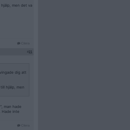
 hjälp, men det va
Citera
#
21
ingade dig att
ill hjälp, men
r", man hade
. Hade inte
Citera