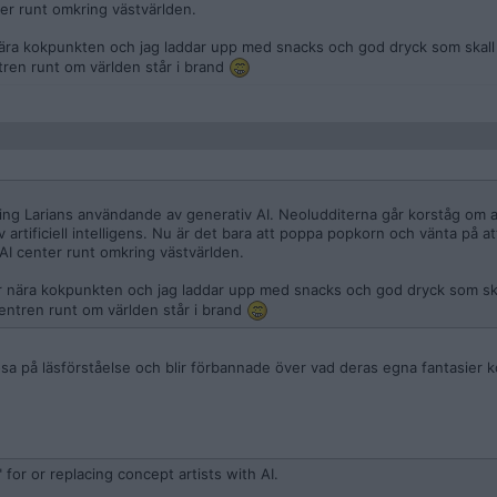
ter runt omkring västvärlden.
nära kokpunkten och jag laddar upp med snacks och god dryck som skall 
tren runt om världen står i brand
ring Larians användande av generativ AI. Neoludditerna går korståg om al
artificiell intelligens. Nu är det bara att poppa popkorn och vänta på at
AI center runt omkring västvärlden.
är nära kokpunkten och jag laddar upp med snacks och god dryck som ska
entren runt om världen står i brand
ösa på läsförståelse och blir förbannade över vad deras egna fantasier 
for or replacing concept artists with AI.