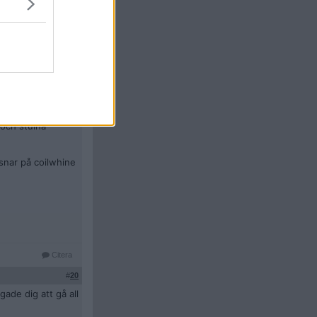
h rock'n'roll är
Citera
#
19
 och stulna
snar på coilwhine
Citera
#
20
ade dig att gå all