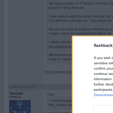
We have a team of 72 artists of which 23 
proud of what they do.
I was asked explicitly about concept art 
it to develop concept art. The artists do
We use AI tools to explore references, j
rough outline for composition which we r
I talked about how we use ML here if y
flashback
es-machine-learning-for-tasks-that-no
We've hired creatives for their talent, n
If you wish 
tools to make their lives easier."
sensitive in
confirm you
https://www.reddit.com/r/gaming/comment
continue se
information 
further disc
2025-12-19, 20:57
participants
The Crash
Downstream 
Citat:
Medlem
Ursprungligen postat av
Skyggedans
Nej, Larians egna IP suger. Ge oss BG3 DL