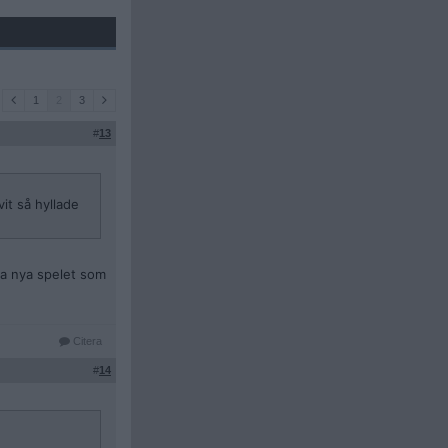
1
2
3
#
13
vit så hyllade
ra nya spelet som
Citera
#
14