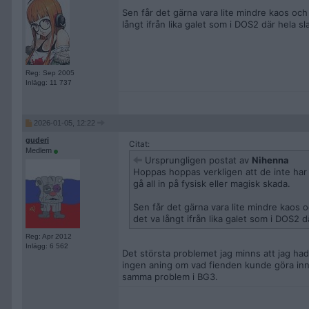
Sen får det gärna vara lite mindre kaos och
långt ifrån lika galet som i DOS2 där hela sla
Reg: Sep 2005
Inlägg: 11 737
2026-01-05, 12:22
guderi
Citat:
Medlem
Ursprungligen postat av
Nihenna
Hoppas hoppas verkligen att de inte har
gå all in på fysisk eller magisk skada.
Sen får det gärna vara lite mindre kaos o
det va långt ifrån lika galet som i DOS2 dä
Reg: Apr 2012
Inlägg: 6 562
Det största problemet jag minns att jag had
ingen aning om vad fienden kunde göra inna
samma problem i BG3.