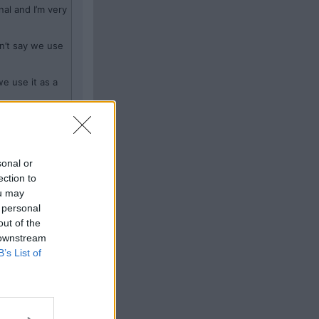
nal and I’m very
dn’t say we use
we use it as a
e-3-dev-embrac
ent with these
sonal or
ection to
ou may
 personal
out of the
Citera
 downstream
#
18
B’s List of