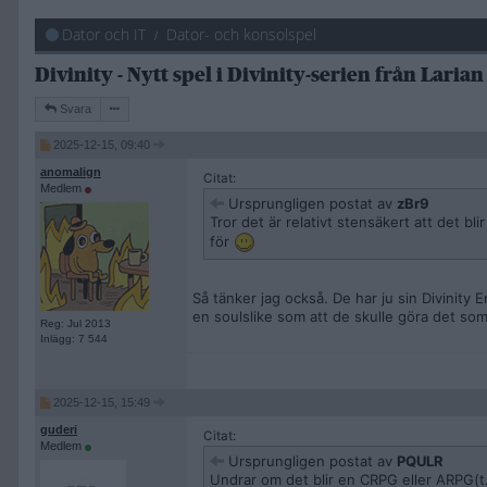
Dator och IT
Dator- och konsolspel
Divinity - Nytt spel i Divinity-serien från Laria
Svara
2025-12-15, 09:40
anomalign
Citat:
Medlem
Ursprungligen postat av
zBr9
Tror det är relativt stensäkert att det bl
för
Så tänker jag också. De har ju sin Divinity
en soulslike som att de skulle göra det som 
Reg: Jul 2013
Inlägg: 7 544
2025-12-15, 15:49
guderi
Citat:
Medlem
Ursprungligen postat av
PQULR
Undrar om det blir en CRPG eller ARPG(t.ex