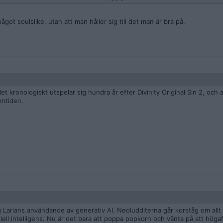
något soulslike, utan att man håller sig till det man är bra på.
et kronologiskt utspelar sig hundra år efter Divinity Original Sin 2, och al
amtiden.
ng Larians användande av generativ AI. Neoludditerna går korståg om allt
iell intelligens. Nu är det bara att poppa popkorn och vänta på att höga