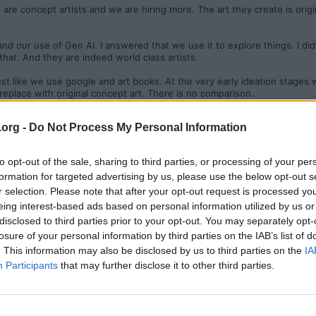
are concept artists and we are hiring more. The art they create is origi
and our use of Gen AI. I answered that we use it to explore things. I di
 that. And they are indeed world class artists.
ust like we use google and art books. At the very early ideation stages 
eplace with original concept art. There is no comparison.
ou would like to know more:
https://gamespot.com/articles/baldurs-gat
.org -
Do Not Process My Personal Information
body-wants-to-do/1100-6531123/
ot for their ability to do what a machine suggests, but they can experim
to opt-out of the sale, sharing to third parties, or processing of your per
formation for targeted advertising by us, please use the below opt-out s
r selection. Please note that after your opt-out request is processed y
s/1pobzub/larian_studios_ceo_swen_vincke_responds_to_genai/
eing interest-based ads based on personal information utilized by us or
disclosed to third parties prior to your opt-out. You may separately opt-
losure of your personal information by third parties on the IAB’s list of
. This information may also be disclosed by us to third parties on the
IA
Participants
that may further disclose it to other third parties.
Cs istället...