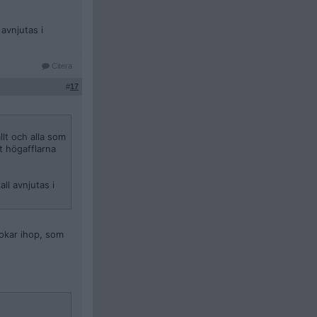
avnjutas i
Citera
#
17
lt och alla som
t högafflarna
ll avnjutas i
kokar ihop, som