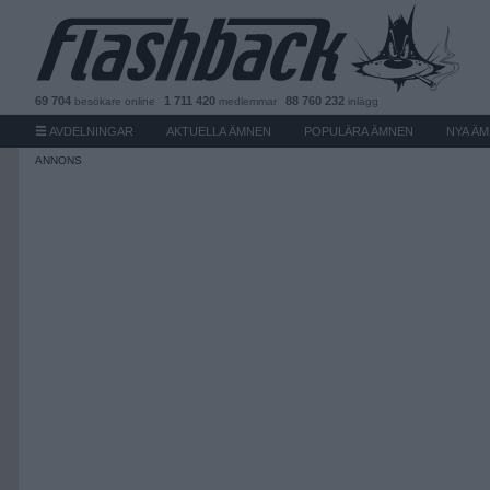
69 704
1 711 420
88 760 232
besökare
online
medlemmar
inlägg
AVDELNINGAR
AKTUELLA ÄMNEN
POPULÄRA ÄMNEN
NYA Ä