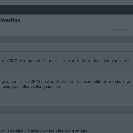
n Studios
Sidan
Sidan 2 av 3
2
av
3
ir ett CRPG eftersom det är mer eller mindre det enda Larian gjort och bli
 Engine som är en CRPG-motor. Det känns lika osannolikt att de skulle gö
racingspel eller walking simulator.
. soulslike). Trailern var lite väl ruggig annars.