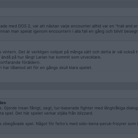
ade med DOS 2, var att nästan varje encounter alltid var en "trail and e
nnan man spelat igenom encountern i alla fall en gång och blivit besegr
 vintern. Det är verkligen oslipat på många sätt och detta är väl också t
 ändå på hur långt Larian har kommit som utvecklare.
fortfarande föräldern.
 har tålamod att för en gångs skull klara spelet.
des
. Gjorde trean fånigt, segt, tur-baserade fighter med långtråkiga dialog
 spel. Det här spelet verkar stjäla från blizzard.
ts obegåvade spel. Något för fetto's med sido-bena-peruk-frisyrer som 