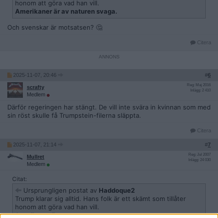
honom att göra vad han vill.
Amerikaner är av naturen svaga.
Och svenskar är motsatsen? 🤔
Citera
2025-11-07, 20:46
#
6
Reg: Maj 2016
scrafty
Inlägg: 2 410
Medlem
Därför regeringen har stängt. De vill inte svära in kvinnan som med
sin röst skulle få Trumpstein-filerna släppta.
Citera
2025-11-07, 21:14
#
7
Reg: Jul 2007
Mullret
Inlägg: 24 030
Medlem
Citat:
Ursprungligen postat av
Haddoque2
Trump klarar sig alltid. Hans folk är ett skämt som tillåter
honom att göra vad han vill.
Amerikaner är av naturen svaga.