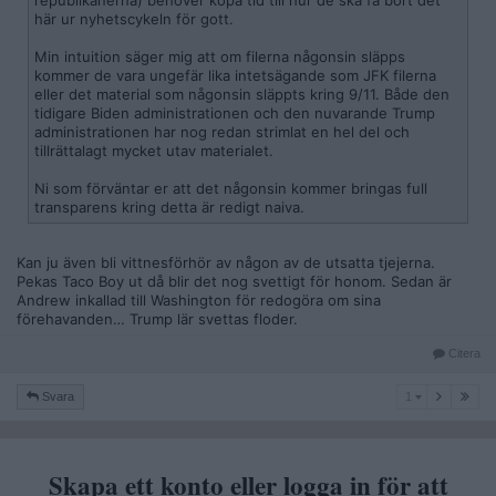
republikanerna) behöver köpa tid till hur de ska få bort det
här ur nyhetscykeln för gott.
Min intuition säger mig att om filerna någonsin släpps
kommer de vara ungefär lika intetsägande som JFK filerna
eller det material som någonsin släppts kring 9/11. Både den
tidigare Biden administrationen och den nuvarande Trump
administrationen har nog redan strimlat en hel del och
tillrättalagt mycket utav materialet.
Ni som förväntar er att det någonsin kommer bringas full
transparens kring detta är redigt naiva.
Kan ju även bli vittnesförhör av någon av de utsatta tjejerna.
Pekas Taco Boy ut då blir det nog svettigt för honom. Sedan är
Andrew inkallad till Washington för redogöra om sina
förehavanden… Trump lär svettas floder.
Citera
1
Svara
1
Skapa ett konto eller logga in för att