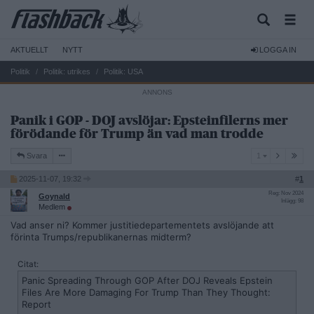
AKTUELLT
NYTT
LOGGA IN
Politik
Politik: utrikes
Politik: USA
Panik i GOP - DOJ avslöjar: Epsteinfilerns mer
förödande för Trump än vad man trodde
1
Svara
1
2025-11-07, 19:32
#
1
Reg: Nov 2024
Goynald
Inlägg: 98
Medlem
Vad anser ni? Kommer justitiedepartementets avslöjande att
förinta Trumps/republikanernas midterm?
Citat:
Panic Spreading Through GOP After DOJ Reveals Epstein
Files Are More Damaging For Trump Than They Thought:
Report