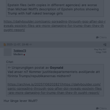
Epstein files (with copies in different agencies) are worse
than Michael Wolff’s description of Epstein photos showing
Trump with half naked teenage girls
https://dailyboulder.com/panic-spreading-through-gop-after-doj-r
eveals-epstein-files-are-more-damaging-for-trump-than-they-th
ought-report/
Citera
2025-11-07, 19:46
#
2
Reg: Maj 2017
Tobbex73
Inlägg: 7 849
Medlem
Citat:
Ursprungligen postat av
Goynald
Vad anser ni? Kommer justitiedepartementets avslöjande att
förinta Trumps/republikanernas midterm?
https://archive.is/20251106202821/https://dailyboulder.com/
panic-spreading-through-gop-after-doj-reveals-epstein-files
-are-more-damaging-for-trump-than-they-th ought-report/
Hur länge lever Wullf?
Citera