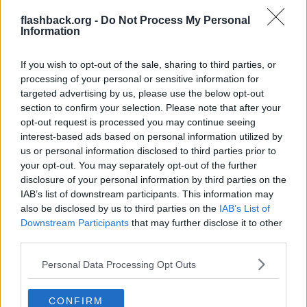
flashback.org -
Do Not Process My Personal
Man får väl hoppas på rättvisan kommer ifatt Taco Boy. Sex med
Information
underårig lär bli hans Nemesis.
If you wish to opt-out of the sale, sharing to third parties, or
Några bilder på hans håriga röv mellan en 13 åring tjejs lår lär bli
hans undergång.
processing of your personal or sensitive information for
targeted advertising by us, please use the below opt-out
Citera
section to confirm your selection. Please note that after your
2025-11-07, 21:37
#
8
opt-out request is processed you may continue seeing
Reg: Jan 2020
interest-based ads based on personal information utilized by
Haddoque2
Inlägg: 2 137
Medlem
us or personal information disclosed to third parties prior to
your opt-out. You may separately opt-out of the further
Citat:
disclosure of your personal information by third parties on the
Ursprungligen postat av
Jumpjet
IAB’s list of downstream participants. This information may
Och svenskar är motsatsen? 🤔
also be disclosed by us to third parties on the
IAB’s List of
Ja, där är du spot on. Vi skulle aldrig tillåta en diktator.
Downstream Participants
that may further disclose it to other
third parties.
Citera
2025-11-07, 22:28
#
9
Personal Data Processing Opt Outs
Reg: Nov 2023
Jumpjet
Inlägg: 4 027
Medlem
CONFIRM
Citat: