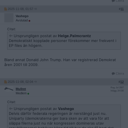
Citera
2025-11-08, 01:57
#
11
Vashego
Avslutad
Citat:
Ursprungligen postat av
Helge.Palmcrantz
Demokratiskt kopplade personer förekommer mer frekvent i
EP files än högern.
Bland annat Donald John Trump. Han var registrerad Demokrat
åren 2001 till 2009.
Citera
2025-11-08, 02:04
#
12
Reg: Jul 2007
Mullret
Inlägg: 24 030
Medlem
Citat:
Ursprungligen postat av
Vashego
Delvis därför federala regeringen är nerstängd just nu.
Uniparty (demokraterna ger bara sken av att vara för att
släppa filerna just nu när kongressen domineras utav