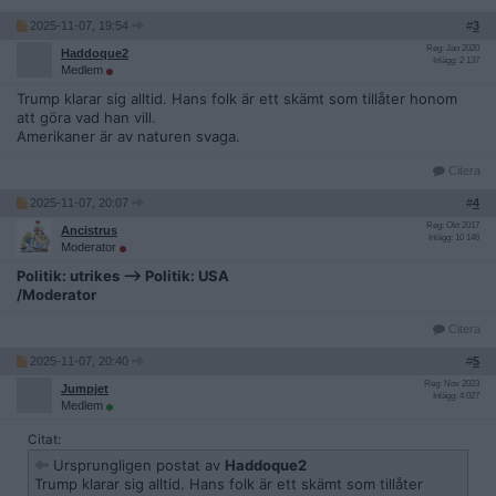
2025-11-07, 19:54
#
3
Reg: Jan 2020
Haddoque2
Inlägg: 2 137
Medlem
Trump klarar sig alltid. Hans folk är ett skämt som tillåter honom
att göra vad han vill.
Amerikaner är av naturen svaga.
Citera
2025-11-07, 20:07
#
4
Reg: Okt 2017
Ancistrus
Inlägg: 10 146
Moderator
Politik: utrikes --> Politik: USA
/Moderator
Citera
2025-11-07, 20:40
#
5
Reg: Nov 2023
Jumpjet
Inlägg: 4 027
Medlem
Citat:
Ursprungligen postat av
Haddoque2
Trump klarar sig alltid. Hans folk är ett skämt som tillåter