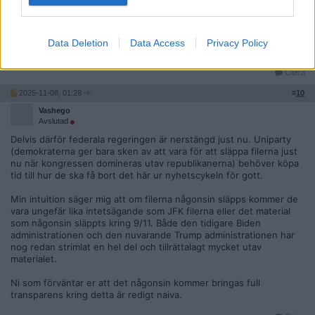
Ursprungligen postat av
Haddoque2
Ja, där är du spot on. Vi skulle aldrig tillåta en diktator.
Data Deletion
Data Access
Privacy Policy
Haha. Dröm vidare. Du har noll koll.
Citera
2025-11-08, 01:28
#
10
Vashego
Avslutad
Delvis därför federala regeringen är nerstängd just nu. Uniparty
(demokraterna ger bara sken av att vara för att släppa filerna just
nu när kongressen domineras utav republikanerna) behöver köpa
tid till hur de ska få bort det här ur nyhetscykeln för gott.
Min intuition säger mig att om filerna någonsin släpps kommer de
vara ungefär lika intetsägande som JFK filerna eller det material
som någonsin släppts kring 9/11. Både den tidigare Biden
administrationen och den nuvarande Trump administrationen har
nog redan strimlat en hel del och tillrättalagt mycket utav
materialet.
Ni som förväntar er att det någonsin kommer bringas full
transparens kring detta är redigt naiva.