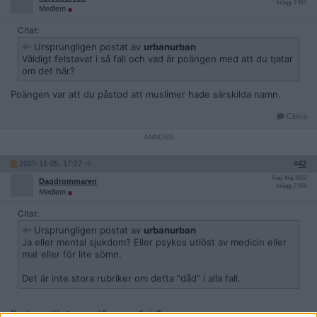
Inlägg: 2 917
Medlem
Citat:
Ursprungligen postat av
urbanurban
Väldigt felstavat i så fall och vad är poängen med att du tjatar
om det här?
Poängen var att du påstod att muslimer hade särskilda namn.
Citera
2025-11-05, 17:27
#
42
Reg: Maj 2022
Dagdrommaren
Inlägg: 2 054
Medlem
Citat:
Ursprungligen postat av
urbanurban
Ja eller mental sjukdom? Eller psykos utlöst av medicin eller
mat eller för lite sömn.
Det är inte stora rubriker om detta "dåd" i alla fall.
Psykos utlöst av mat? av medicin?