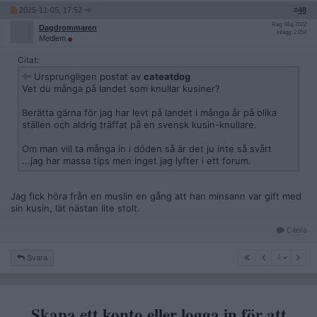
2025-11-05, 17:52
#
48
Reg: Maj 2022
Dagdrommaren
Inlägg: 2 054
Medlem
Citat:
Ursprungligen postat av
cateatdog
Vet du många på landet som knullar kusiner?
Berätta gärna för jag har levt på landet i många år på olika
ställen och aldrig träffat på en svensk kusin-knullare.
Om man vill ta många in i döden så är det ju inte så svårt
...jag har massa tips men inget jag lyfter i ett forum.
Jag fick höra från en muslin en gång att han minsann var gift med
sin kusin, lät nästan lite stolt.
Citera
4
Svara
4
Skapa ett konto eller logga in för att