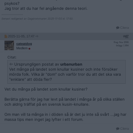
psykos?
Jag tror att du har fel angående denna teori.
__________________
Senast redigerad av Dagdrommaren 2025-11-05 kl. 17:50.
Citera
2025-11-05, 17:47
#
47
Reg: Nov 2006
cateatdog
Inlägg: 1 894
Medlem
Citat:
Ursprungligen postat av
urbanurban
Vet många på landet som knullar kusiner och inte försöker
mörda folk. Vilka är "dom" och varför tror du att det ska vara
"enklare" att döda fler?
Vet du många på landet som knullar kusiner?
Berätta gärna för jag har levt på landet i många år på olika ställen
och aldrig träffat på en svensk kusin-knullare.
Om man vill ta många in i döden så är det ju inte så svårt ...jag har
massa tips men inget jag lyfter i ett forum.
Citera