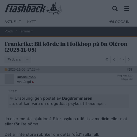
AKTUELLT
NYTT
LOGGA IN
Politik
Terrorism
Frankrike: Bil körde in i folkhop på ön Oléron
(2025-11-05)
4
Svara
4
2025-11-05, 17:23
#
37
Reg: Aug 2013
urbanurban
Inlägg: 613
Avstängd
Citat:
Ursprungligen postat av
Dagdrommaren
Ja, det kan vara en drogutlöst psykos till exempel.
Ja eller mental sjukdom? Eller psykos utlöst av medicin eller mat
eller för lite sömn.
Det är inte stora rubriker om detta "dåd" i alla fall.