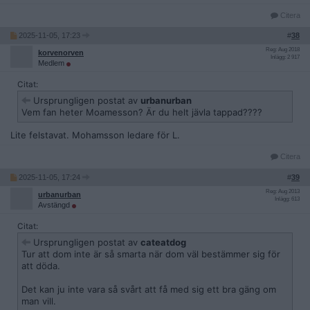
Citera
2025-11-05, 17:23
#
38
Reg: Aug 2018
korvenorven
Inlägg: 2 917
Medlem
Citat:
Ursprungligen postat av
urbanurban
Vem fan heter Moamesson? Är du helt jävla tappad????
Lite felstavat. Mohamsson ledare för L.
Citera
2025-11-05, 17:24
#
39
Reg: Aug 2013
urbanurban
Inlägg: 613
Avstängd
Citat:
Ursprungligen postat av
cateatdog
Tur att dom inte är så smarta när dom väl bestämmer sig för
att döda.
Det kan ju inte vara så svårt att få med sig ett bra gäng om
man vill.