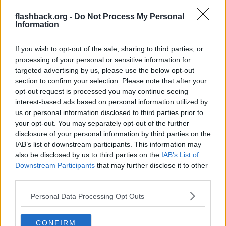
Citera
flashback.org -
Do Not Process My Personal
Information
2025-11-05, 17:29
#
43
Reg: Aug 2013
urbanurban
Inlägg: 613
If you wish to opt-out of the sale, sharing to third parties, or
Avstängd
processing of your personal or sensitive information for
Citat:
targeted advertising by us, please use the below opt-out
Ursprungligen postat av
korvenorven
section to confirm your selection. Please note that after your
Poängen var att du påstod att muslimer hade särskilda namn.
opt-out request is processed you may continue seeing
interest-based ads based on personal information utilized by
Oftast ja? Är inte partiledarens namn "särskilt" menar du?
us or personal information disclosed to third parties prior to
your opt-out. You may separately opt-out of the further
Citera
disclosure of your personal information by third parties on the
2025-11-05, 17:29
#
44
IAB’s list of downstream participants. This information may
Reg: Jan 2025
DmtLaser
also be disclosed by us to third parties on the
IAB’s List of
Inlägg: 1 226
Medlem
Downstream Participants
that may further disclose it to other
Så går det när sociala medier används för att manipulera utvalda
third parties.
personers sinne.
Personal Data Processing Opt Outs
Något media och polis aldrig pratar om är hur dessa personers
algoritmer har tweakats..
CONFIRM
Citera