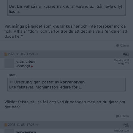
Det blir väll så när kusinerna knullar varandra... Sån jävla oflyt
lixom.
Vet många på landet som knullar kusiner och inte försöker mörda
folk. Vilka är "dom" och varför tror du att det ska vara "enklare" att
döda fler?
Citera
2025-11-05, 17:24
#
40
Reg: Aug 2013
urbanurban
Inlägg: 613
Avstängd
Citat:
Ursprungligen postat av
korvenorven
Lite felstavat. Mohamsson ledare för L.
Väldigt felstavat i så fall och vad är poängen med att du tjatar om
det här?
Citera
2025-11-05, 17:26
#
41
Reg: Aug 2018
korvenorven