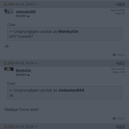
2025-04-13, 19:00
#
1670
Reg: Sep 2024
xiebaolao666
Inlägg: 111
Medlem
Citat:
Ursprungligen postat av
Molekyl3n
UH? Crewet?
Ja.
Citera
2025-04-13, 20:14
#
1671
Reg: Jul 2020
Molekyl3n
Inlägg: 3 220
Medlem
Citat:
Ursprungligen postat av
xiebaolao666
Ja.
Sådärja! Finns bild?
Citera
2025-04-13, 23:04
#
1672