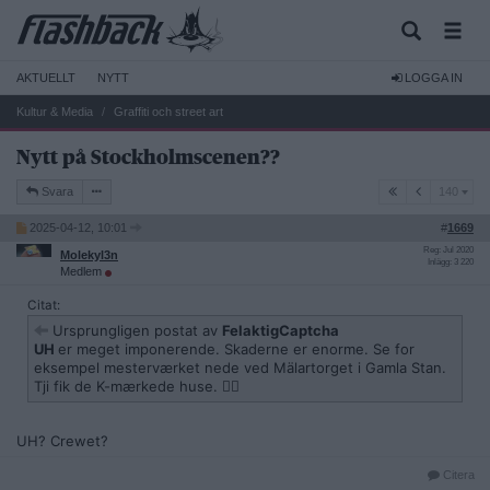
AKTUELLT
NYTT
LOGGA IN
Kultur & Media
Graffiti och street art
Nytt på Stockholmscenen??
140
Svara
140
2025-04-12, 10:01
#
1669
Reg: Jul 2020
Molekyl3n
Inlägg: 3 220
Medlem
Citat:
Ursprungligen postat av
FelaktigCaptcha
UH
er meget imponerende. Skaderne er enorme. Se for
eksempel mesterværket nede ved Mälartorget i Gamla Stan.
Tji fik de K-mærkede huse. ✌🏾
UH? Crewet?
Citera