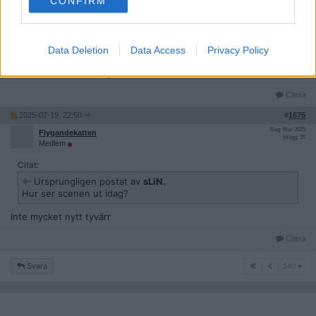
CONFIRM
Citera
2025-07-17, 18:09
#
1674
Reg: Nov 2008
sLiN.
Data Deletion
Data Access
Privacy Policy
Inlägg: 87
Medlem
Hur ser scenen ut idag?
Citera
2025-07-19, 22:50
#
1675
Reg: Mar 2025
Flygandekatten
Inlägg: 35
Medlem
Citat:
Ursprungligen postat av
sLiN.
Hur ser scenen ut idag?
Inte mycket nytt tyvärr
Citera
140
Svara
140