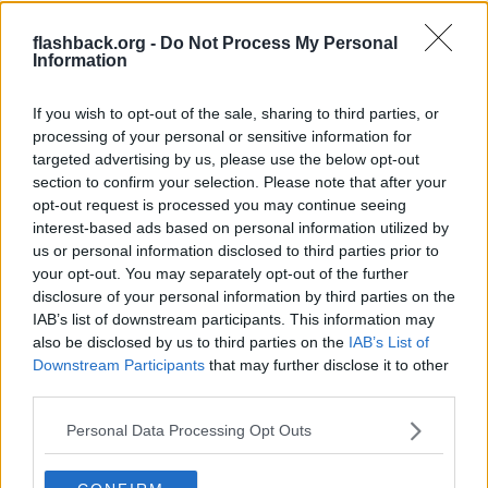
Reg: Sep 2024
xiebaolao666
Inlägg: 111
Medlem
flashback.org -
Do Not Process My Personal
Information
Citat:
Ursprungligen postat av
Molekyl3n
Sådärja! Finns bild?
If you wish to opt-out of the sale, sharing to third parties, or
processing of your personal or sensitive information for
targeted advertising by us, please use the below opt-out
Skulle tippa på att denna norska person snackar om alla ghost ink
section to confirm your selection. Please note that after your
tags
opt-out request is processed you may continue seeing
Citera
interest-based ads based on personal information utilized by
us or personal information disclosed to third parties prior to
2025-04-14, 12:26
#
1673
your opt-out. You may separately opt-out of the further
Reg: Jul 2020
Molekyl3n
Inlägg: 3 220
disclosure of your personal information by third parties on the
Medlem
IAB’s list of downstream participants. This information may
Citat:
also be disclosed by us to third parties on the
IAB’s List of
Ursprungligen postat av
xiebaolao666
Downstream Participants
that may further disclose it to other
Skulle tippa på att denna norska person snackar om alla
third parties.
ghost ink tags
Personal Data Processing Opt Outs
Aah okej, trodde de hade pjäsats där