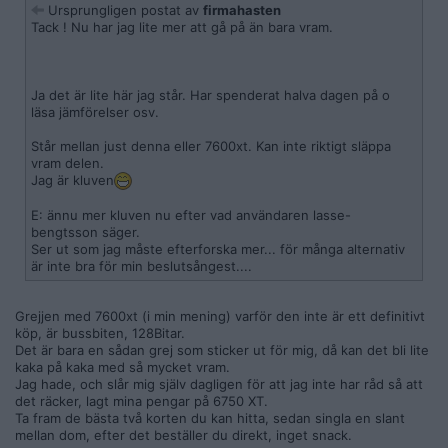
Ursprungligen postat av
firmahasten
Tack ! Nu har jag lite mer att gå på än bara vram.
Ja det är lite här jag står. Har spenderat halva dagen på o
läsa jämförelser osv.
Står mellan just denna eller 7600xt. Kan inte riktigt släppa
vram delen.
Jag är kluven
E: ännu mer kluven nu efter vad användaren lasse-
bengtsson säger.
Ser ut som jag måste efterforska mer... för många alternativ
är inte bra för min beslutsångest....
Grejjen med 7600xt (i min mening) varför den inte är ett definitivt
köp, är bussbiten, 128Bitar.
Det är bara en sådan grej som sticker ut för mig, då kan det bli lite
kaka på kaka med så mycket vram.
Jag hade, och slår mig själv dagligen för att jag inte har råd så att
det räcker, lagt mina pengar på 6750 XT.
Ta fram de bästa två korten du kan hitta, sedan singla en slant
mellan dom, efter det beställer du direkt, inget snack.