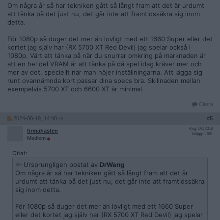
Om några år så har tekniken gått så långt fram att det är urdumt
att tänka på det just nu, det går inte att framtidssäkra sig inom
detta.
För 1080p så duger det mer än lovligt med ett 1660 Super eller det
kortet jag själv har (RX 5700 XT Red Devil) jag spelar också i
1080p. Värt att tänka på när du snurrar omkring på marknaden är
att en hel del VRAM är att tänka på då spel idag kräver mer och
mer av det, speciellt när man höjer inställningarna. Att lägga sig
runt ovannämnda kort passar dina specs bra. Skillnaden mellan
exempelvis 5700 XT och 6600 XT är minimal.
Citera
2024-08-19, 14:40
#
5
Reg: Okt 2018
firmahasten
Inlägg: 1 681
Medlem
Citat:
Ursprungligen postat av
DrWang
Om några år så har tekniken gått så långt fram att det är
urdumt att tänka på det just nu, det går inte att framtidssäkra
sig inom detta.
För 1080p så duger det mer än lovligt med ett 1660 Super
eller det kortet jag själv har (RX 5700 XT Red Devil) jag spelar