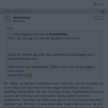
Citera
2024-08-19, 21:43
#
12
Reg: Dec 2010
NickLidstrom
Inlägg: 4 117
Medlem
Citat:
Ursprungligen postat av
firmahasten
Tack ! Nu har jag lite mer att gå på än bara vram.
Ja det är lite här jag står. Har spenderat halva dagen på o
läsa jämförelser osv.
Står mellan just denna eller 7600xt. Kan inte riktigt släppa
vram delen.
Jag är kluven
För 1080p så välj det snabbare kortet helt klart om det handlar om
12 vs 16gb (det kommer inte ha någon betydelse), det är ju
väääldigt få speltitlar där inte ens 8gb räcker. Speltillverkarna vill ju
så klart att folk ska kunna fortsätta spela spelen med bra
upplevelse. Tänk dig typ 3080 som var ett av förra generationens
toppkort när det kom ut som bara hade 10gb vram och var väl ett
kort för 4k och 1440p. Där det krävs mer vram. Men om du som du