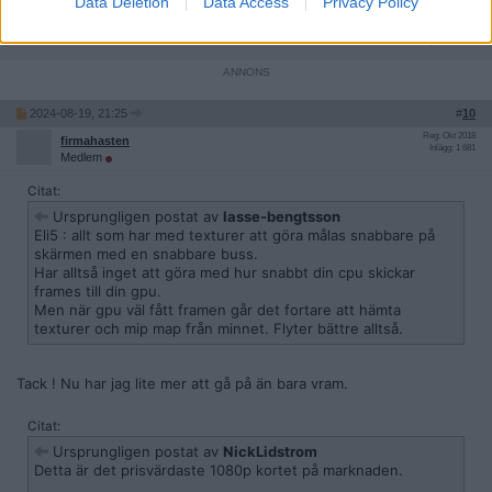
Data Deletion
Data Access
Privacy Policy
omponenter/grafikkort/xfx-amd-radeon-rx-6750-xt-core-gaming?
Citera
2024-08-19, 21:25
#
10
Reg: Okt 2018
firmahasten
Inlägg: 1 681
Medlem
Citat:
Ursprungligen postat av
lasse-bengtsson
Eli5 : allt som har med texturer att göra målas snabbare på
skärmen med en snabbare buss.
Har alltså inget att göra med hur snabbt din cpu skickar
frames till din gpu.
Men när gpu väl fått framen går det fortare att hämta
texturer och mip map från minnet. Flyter bättre alltså.
Tack ! Nu har jag lite mer att gå på än bara vram.
Citat:
Ursprungligen postat av
NickLidstrom
Detta är det prisvärdaste 1080p kortet på marknaden.