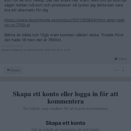
säger mellan två kort och prisklasser så tycker jag detta kan vara
bra ett alternativ för dig.
https://www.dustinhome.se/product/5011350604/nitro-amd-rade
on-rx-7700-xt
Bättre än båda och 12gb vram kommer såklart räcka. Trodde först
det hade 16 men det är 7800xt.
__________________
Senast redigerad av NickLidstrom 2024-08-19 kl. 21:47.
Citera
1
Svara
1
Skapa ett konto eller logga in för att
kommentera
Du måste vara medlem för att kunna kommentera
Skapa ett konto
Det är enkelt att registrera ett nytt konto