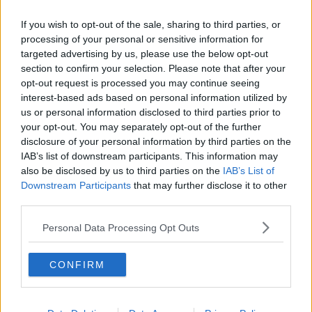
lasse-bengtsson
Inlägg: 683
Avstängd
If you wish to opt-out of the sale, sharing to third parties, or
Citat:
processing of your personal or sensitive information for
Ursprungligen postat av
firmahasten
targeted advertising by us, please use the below opt-out
180hz har han på skärmarna.
section to confirm your selection. Please note that after your
opt-out request is processed you may continue seeing
Verkar landa i ett 6750xt alternativt 7600xt.
interest-based ads based on personal information utilized by
Om du orkar får du gärna ELI5'a 128bit buss vs 256.
us or personal information disclosed to third parties prior to
your opt-out. You may separately opt-out of the further
Eli5 : allt som har med texturer att göra målas snabbare på
disclosure of your personal information by third parties on the
skärmen med en snabbare buss.
IAB’s list of downstream participants. This information may
Har alltså inget att göra med hur snabbt din cpu skickar frames till
din gpu.
also be disclosed by us to third parties on the
IAB’s List of
Men när gpu väl fått framen går det fortare att hämta texturer och
Downstream Participants
that may further disclose it to other
mip map från minnet. Flyter bättre alltså.
third parties.
Citera
Personal Data Processing Opt Outs
2024-08-19, 19:10
#
9
Reg: Dec 2010
NickLidstrom
Inlägg: 4 117
Medlem
CONFIRM
Detta är det prisvärdaste 1080p kortet på marknaden.
https://www.komplett.se/product/1307494/datorutrustning/datork