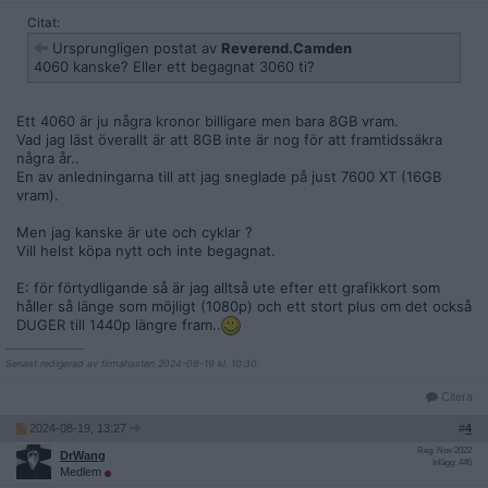
Citat:
Ursprungligen postat av
Reverend.Camden
4060 kanske? Eller ett begagnat 3060 ti?
Ett 4060 är ju några kronor billigare men bara 8GB vram.
Vad jag läst överallt är att 8GB inte är nog för att framtidssäkra
några år..
En av anledningarna till att jag sneglade på just 7600 XT (16GB
vram).
Men jag kanske är ute och cyklar ?
Vill helst köpa nytt och inte begagnat.
E: för förtydligande så är jag alltså ute efter ett grafikkort som
håller så länge som möjligt (1080p) och ett stort plus om det också
DUGER till 1440p längre fram..
__________________
Senast redigerad av firmahasten 2024-08-19 kl. 10:30.
Citera
2024-08-19, 13:27
#
4
Reg: Nov 2022
DrWang
Inlägg: 446
Medlem