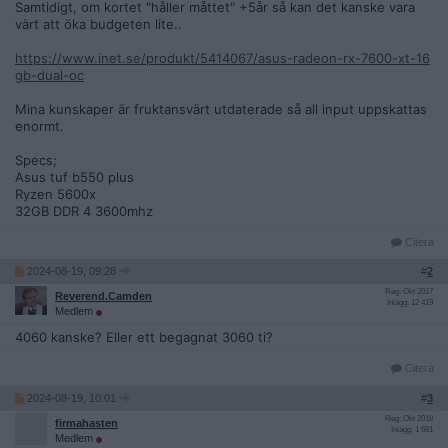
Samtidigt, om kortet "håller måttet" +5år så kan det kanske vara
värt att öka budgeten lite..
https://www.inet.se/produkt/5414067/asus-radeon-rx-7600-xt-16
gb-dual-oc
Mina kunskaper är fruktansvärt utdaterade så all input uppskattas
enormt.
Specs;
Asus tuf b550 plus
Ryzen 5600x
32GB DDR 4 3600mhz
Citera
2024-08-19, 09:28
#
2
Reg: Okt 2017
Reverend.Camden
Inlägg: 12 419
Medlem
4060 kanske? Eller ett begagnat 3060 ti?
Citera
2024-08-19, 10:01
#
3
Reg: Okt 2018
firmahasten
Inlägg: 1 681
Medlem