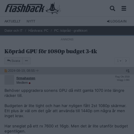
AKTUELLT
NYTT
LOGGA IN
Dator och IT
Hårdvara: PC
PC: köpråd - grafikkort
Köpråd GPU för 1080p budget 3-4k
1
Svara
1
2024-08-19, 08:55
#
1
Reg: Okt 2018
firmahasten
Inlägg: 1 681
Medlem
Behöver uppgradera sonens GPU då mitt gamla 1070 inte längre
räcker till.
Budgeten är lite tight och han har nyligen fått 2st 1080p skärmar.
Ett plus är väl om det går att använda till 1440p om några år men
inget krav.
Har sneglat på ett rx 7600 xt 16gb. Men det är lite utanför budget
egentligen.