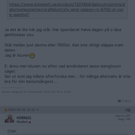
https://www.komplett.se/product/1307494/datorutrustning/d
atorkomponenter/grafikkort/xfx-amd-radeon-rx-6750-xt-cor
e-gaming?
Ja det är lite här jag står. Har spenderat halva dagen på o läsa
jämförelser osv.
Står mellan just denna eller 7600xt. Kan inte riktigt släppa vram
delen.
Jag är kluven
E: ännu mer kluven nu efter vad användaren lasse-bengtsson
säger.
Ser ut som jag måste efterforska mer... för många alternativ är inte
bra för min beslutsångest....
__________________
Senast redigerad av firmahasten 2024-08-19 kl. 21:29.
Citera
2024-08-19, 21:41
#
11
Reg: Nov 2007
grekkoz1
Inlägg: 2 505
Medlem
Citat: