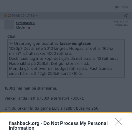
Citera
2024-08-19, 17:31
#
7
Reg: Okt 2018
firmahasten
Inlägg: 1 681
Medlem
Citat:
Ursprungligen postat av
lasse-bengtsson
1080p? Det är inte 2010 längre.. Hoppas iaf det är 165hz
minst? Isåfall räcker 4060 rätt bra.
Dock hade jag inte köpt det själv då det bara är 128bit buss.
Hade siktat på 256bit. Det gör stor skillnad.
Men då går det över din budget rätt rejält.. Fast å andra
sidan håller ett 12gb 256bit kort 5-10 år.
180hz har han på skärmarna.
Verkar landa i ett 6750xt alternativt 7600xt.
Om du orkar får du gärna ELI5'a 128bit buss vs 256.
Citera
flashback.org -
Do Not Process My Personal
2024-08-19, 17:38
#
8
Information
Reg: Nov 2023