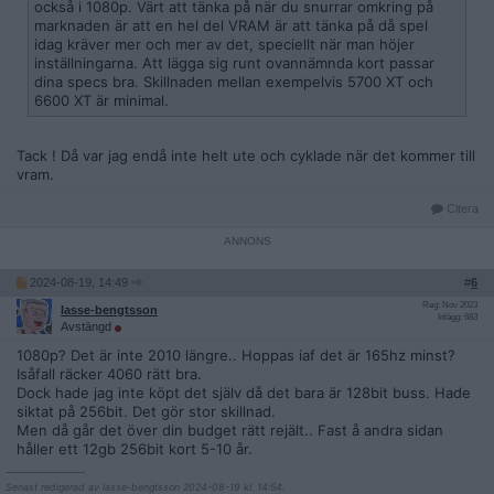
också i 1080p. Värt att tänka på när du snurrar omkring på
marknaden är att en hel del VRAM är att tänka på då spel
idag kräver mer och mer av det, speciellt när man höjer
inställningarna. Att lägga sig runt ovannämnda kort passar
dina specs bra. Skillnaden mellan exempelvis 5700 XT och
6600 XT är minimal.
Tack ! Då var jag endå inte helt ute och cyklade när det kommer till
vram.
Citera
2024-08-19, 14:49
#
6
Reg: Nov 2023
lasse-bengtsson
Inlägg: 683
Avstängd
1080p? Det är inte 2010 längre.. Hoppas iaf det är 165hz minst?
Isåfall räcker 4060 rätt bra.
Dock hade jag inte köpt det själv då det bara är 128bit buss. Hade
siktat på 256bit. Det gör stor skillnad.
Men då går det över din budget rätt rejält.. Fast å andra sidan
håller ett 12gb 256bit kort 5-10 år.
__________________
Senast redigerad av lasse-bengtsson 2024-08-19 kl. 14:54.