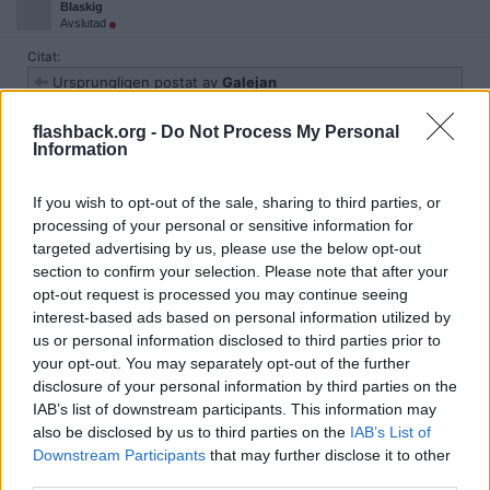
Blaskig
Avslutad
Citat:
Ursprungligen postat av
Galejan
Så… Ukraina genomför alltså en fullskalig attack, en invasion,
av rysk mark? Med västerländska vapen och fordon? Hur
flashback.org -
Do Not Process My Personal
skiljer sig detta från vad ryssarna gjorde för två år sedan?
Information
Russofober behöver inte svara.
If you wish to opt-out of the sale, sharing to third parties, or
Detta är en attack mot en angripare i enlighet med det krig
processing of your personal or sensitive information for
ryssland startat. Det är så det skiljer sig.
targeted advertising by us, please use the below opt-out
Citera
section to confirm your selection. Please note that after your
opt-out request is processed you may continue seeing
interest-based ads based on personal information utilized by
2024-08-07, 18:42
#
19
us or personal information disclosed to third parties prior to
your opt-out. You may separately opt-out of the further
Reg: Dec 2021
Blomsterklet
Inlägg: 880
Medlem
disclosure of your personal information by third parties on the
IAB’s list of downstream participants. This information may
Ännu ett meningslöst PR-stunt precis som förra gången. Kommer
leda till massvis med döda ukrainare och förstörd utrustning bara
also be disclosed by us to third parties on the
IAB’s List of
för en kortlivad seger i MSM.
Downstream Participants
that may further disclose it to other
third parties.
Citera