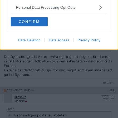
2024-08-07, 18:42
#
20
Personal Data Processing Opt Outs
Reg: Maj 2024
Gaspodin
Inlägg: 1 412
Medlem
CONFIRM
Citat:
Ursprungligen postat av
Galejan
Så… Ukraina genomför alltså en fullskalig attack, en invasion,
av rysk mark? Med västerländska vapen och fordon? Hur
Data Deletion
Data Access
Privacy Policy
skiljer sig detta från vad ryssarna gjorde för två år sedan?
Russofober behöver inte svara.
Det Ryssland gjorde var ett erövringskrig, ett flagrant brott mot
såväl FN-stadgan, folkrätten och den säkerhetsordning som rått i
Europa.
Ukraina har därför rätt till självförsvar, något som även innebär att
gå in i Ryssland.
Citera
2024-08-07, 18:43
#
21
Reg: Okt 2020
Missouri
Inlägg: 3 829
Medlem
Citat:
Ursprungligen postat av
Poteter