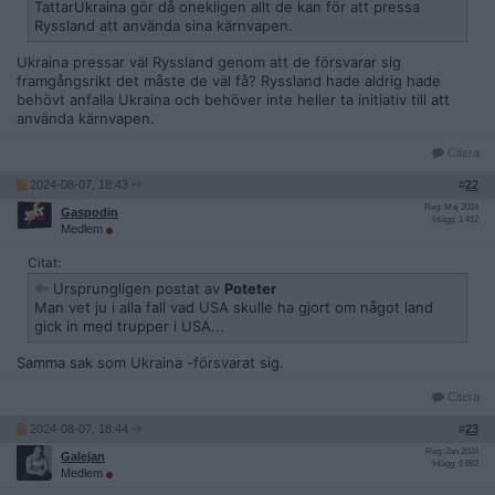
TattarUkraina gör då onekligen allt de kan för att pressa
Ryssland att använda sina kärnvapen.
Ukraina pressar väl Ryssland genom att de försvarar sig
framgångsrikt det måste de väl få? Ryssland hade aldrig hade
behövt anfalla Ukraina och behöver inte heller ta initiativ till att
använda kärnvapen.
Citera
2024-08-07, 18:43
#
22
Reg: Maj 2024
Gaspodin
Inlägg: 1 412
Medlem
Citat:
Ursprungligen postat av
Poteter
Man vet ju i alla fall vad USA skulle ha gjort om något land
gick in med trupper i USA...
Samma sak som Ukraina -försvarat sig.
Citera
2024-08-07, 18:44
#
23
Reg: Jan 2024
Galejan
Inlägg: 6 882
Medlem