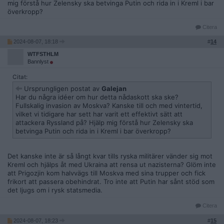
mig förstå hur Zelensky ska betvinga Putin och rida in i Kreml i bar
överkropp?
Citera
2024-08-07, 18:18
#
14
WTFSTHLM
Bannlyst
Citat:
Ursprungligen postat av
Galejan
Har du några idéer om hur detta nådaskott ska ske?
Fullskalig invasion av Moskva? Kanske till och med vintertid,
vilket vi tidigare har sett har varit ett effektivt sätt att
attackera Ryssland på? Hjälp mig förstå hur Zelensky ska
betvinga Putin och rida in i Kreml i bar överkropp?
Det kanske inte är så långt kvar tills ryska militärer vänder sig mot
Kreml och hjälps åt med Ukraina att rensa ut nazisterna? Glöm inte
att Prigozjin kom halvvägs till Moskva med sina trupper och fick
frikort att passera obehindrat. Tro inte att Putin har sånt stöd som
det ljugs om i rysk statsmedia.
Citera
2024-08-07, 18:23
#
15