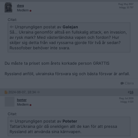
Reg: Maj 2007
dwg
Inlägg: 10 797
Medlem
Citat:
Ursprungligen postat av
Galejan
Så… Ukraina genomför alltså en fullskalig attack, en invasion,
av rysk mark? Med västerländska vapen och fordon? Hur
skiljer sig detta från vad ryssarna gjorde för två år sedan?
Russofober behöver inte svara.
Du måste ta priset som årets korkade person GRATTIS
Ryssland anföll, ukrainska försvara sig och bästa försvar är anfall.
Citera
2024-08-07, 18:34
#
16
Reg: Jul 2009
herter
Inlägg: 4 020
Medlem
Citat:
Ursprungligen postat av
Poteter
TattarUkraina gör då onekligen allt de kan för att pressa
Ryssland att använda sina kärnvapen.