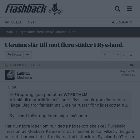
AKTUELLT
NYTT
LOGGA IN
Politik
Rysslands invasion av Ukraina 2022
Ukraina slår till mot flera städer i Ryssland.
2
Svara
2
2024-08-07, 18:13
#
13
Reg: Jan 2024
Galejan
Inlägg: 6 882
Medlem
Citat:
Ursprungligen postat av
WTFSTHLM
Att slå till mot militära mål inne i Ryssland är godkänt sedan
länge. Jag tror faktiskt att Ukraina rustar för nådaskottet nu.
Ryssland faller nog inom några månader.
Har du några idéer om hur detta nådaskott ska ske? Fullskalig
invasion av Moskva? Kanske till och med vintertid, vilket vi tidigare
har sett har varit ett effektivt sätt att attackera Ryssland på? Hjälp