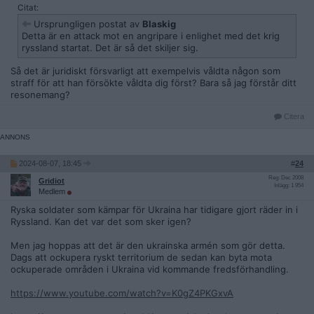
Citat:
Ursprungligen postat av
Blaskig
Detta är en attack mot en angripare i enlighet med det krig
ryssland startat. Det är så det skiljer sig.
Så det är juridiskt försvarligt att exempelvis våldta någon som
straff för att han försökte våldta dig först? Bara så jag förstår ditt
resonemang?
Citera
2024-08-07, 18:45
#
24
Reg: Dec 2008
Gridiot
Inlägg: 1 954
Medlem
Ryska soldater som kämpar för Ukraina har tidigare gjort räder in i
Ryssland. Kan det var det som sker igen?
Men jag hoppas att det är den ukrainska armén som gör detta.
Dags att ockupera ryskt territorium de sedan kan byta mota
ockuperade områden i Ukraina vid kommande fredsförhandling.
https://www.youtube.com/watch?v=K0gZ4PKGxvA