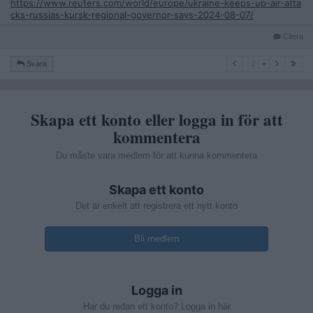
https://www.reuters.com/world/europe/ukraine-keeps-up-air-atta
cks-russias-kursk-regional-governor-says-2024-08-07/
Citera
2
Svara
2
Skapa ett konto eller logga in för att
kommentera
Du måste vara medlem för att kunna kommentera
Skapa ett konto
Det är enkelt att registrera ett nytt konto
Bli medlem
Logga in
Har du redan ett konto? Logga in här