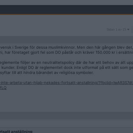
Sidan
Sidan 1 av 15
1
av
15
ra svensk i Sverige för dessa muslimkvinnor. Men den här gången blev det,
i, har företaget gjort fel som DO påstår och kräver 150.000 kr i ersättn
reglemente följer av en neutralitetspolicy där de har ett behov av att upp
t kunder. Enligt DO är reglementet dock inte utformat på ett sätt som ger
yftar till att hindra bärandet av religiösa symboler.
le-inte-arbeta-utan-hijab-nekades-fortsatt-anstallning/?fbclid=IwAR3
fLQ
rtsatt anställning