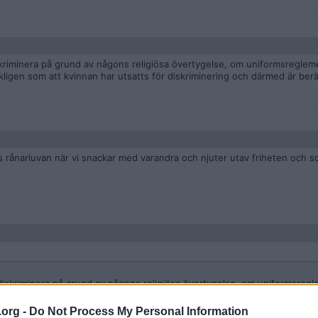
skriminera på grund av någons religiösa övertygelse, om uniformsregleme
nekligen som att kvinnan har utsatts för diskriminering och därmed är berä
 rånarluvan när vi snackar med varandra och njuter utav friheten och sol 
 diskriminera på grund av någons religiösa övertygelse, om uniformsreg
 så låter det onekligen som att kvinnan har utsatts för diskriminering och
.org -
Do Not Process My Personal Information