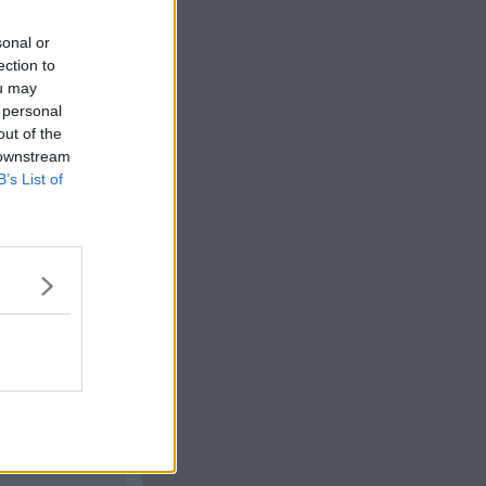
d"-kärringarna från
sonal or
ection to
ou may
Citera
 personal
out of the
#
7
 downstream
B’s List of
rad"-
rats till följd av
n kontexten ingen
Citera
#
8