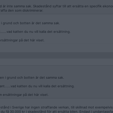
 är inte samma sak. Skadestånd syftar till att ersätta en specifik ekon
straffa den som diskriminerar.
n i grund och botten är det samma sak.
.....vad katten du nu vill kalla det ersättning.
rsättningar på det här viset.
 men i grund och botten är det samma sak.
t......vad katten du nu vill kalla det ersättning.
m ersättningar på det här viset.
stånd i Sverige har ingen straffande verkan, till skillnad mot exempelvi
du få 30.000 kr i skadestånd för att ersätta bilen. Endast i undantagsfal