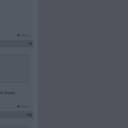
Citera
#
9
sk skada,
Citera
#
10