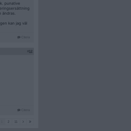
k. punative
eringsersättning
n ändras.
igen kan jag väl
Citera
#
12
Citera
1
2
11