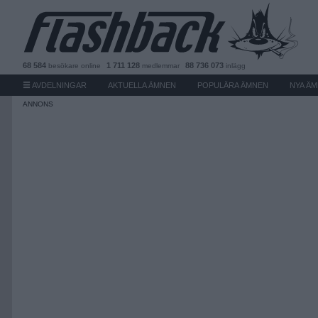
68 584
1 711 128
88 736 073
besökare
online
medlemmar
inlägg
AVDELNINGAR
AKTUELLA ÄMNEN
POPULÄRA ÄMNEN
NYA Ä