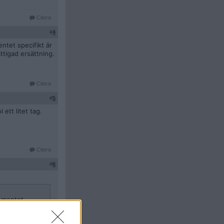
Citera
#
4
ntet specifikt är
ttigad ersättning.
Citera
#
5
ett litet tag.
Citera
#
6
lementet
 därmed är