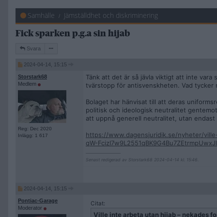
Samhälle
Jämställdhet och diskriminering
Fick sparken p.g.a sin hijab
Svara
2024-04-14, 15:15
Tänk att det är så jävla viktigt att inte va
Storstark68
Medlem
tvärstopp för antisvenskheten. Vad tycker n
Bolaget har hänvisat till att deras uniforms
politisk och ideologisk neutralitet gentemo
att uppnå generell neutralitet, utan endast s
Reg: Dec 2020
https://www.dagensjuridik.se/nyheter/vil
Inlägg: 1 617
qW-FcizI7w9L2551qBK9G4Bu7ZEtrmpUwxJl
__________________
Senast redigerad av Storstark68 2024-04-14 kl. 15:46.
2024-04-14, 15:15
Pontiac-Garage
Citat:
Moderator
Ville inte arbeta utan hijab – nekades fo