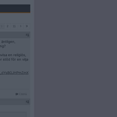
1
2
11
#
1
 äntligen,
ing?
visa en religiös,
 stöd för en vilja
S7dt_dYsBGJHPmZmX
Citera
#
2