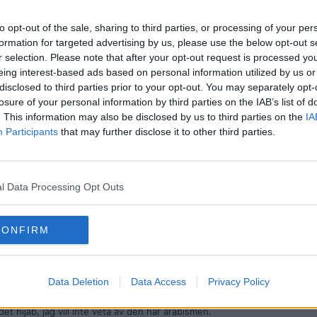
DO ute och cyklar och personligen föraktar jag dessa "jag är diskriminera
to opt-out of the sale, sharing to third parties, or processing of your per
 ser dem.
formation for targeted advertising by us, please use the below opt-out s
r selection. Please note that after your opt-out request is processed y
eing interest-based ads based on personal information utilized by us or
disclosed to third parties prior to your opt-out. You may separately opt-
losure of your personal information by third parties on the IAB’s list of
. This information may also be disclosed by us to third parties on the
IA
Participants
that may further disclose it to other third parties.
är DO ute och cyklar och personligen föraktar jag dessa "jag är diskrimine
r jag äcklad när jag ser dem.
l Data Processing Opt Outs
ibut saknar betydelse för bedömningen. I detta fall har kvinnan diskrimine
troende. Huruvida klädkoden förbjuder såväl slöja som kippa spelar i de
CONFIRM
etydligt mindre i skadestånd.
Data Deletion
Data Access
Privacy Policy
et hijab, jag vill inte veta av den här arabismen.