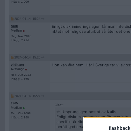
Inlägg: 1 906
2024-04-14, 15:24
Enligt diskrimineringslagen får man inte di
Nulb
Medlem
riktat mot religiösa attribut så låter det o
Reg: Nov 2010
Inlägg: 7 214
2024-04-14, 15:26
Hon kan åka hem. Här i Sverige tar vi av oss
vildhane
Avstängd
Reg: Jun 2023
Inlägg: 1 465
2024-04-14, 15:27
1965
Citat:
Medlem
Ursprungligen postat av
Nulb
Reg: Okt 2008
Enligt diskrimineringslagen får man inte
Inlägg: 2 398
specifikt är riktat mot religiösa attribut
berättigad ersättning.
flashback