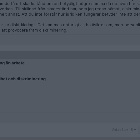
kan du få ett skadestånd om en betydligt högre summa då de även har s.
rkan. Till skillnad från skadestånd har, som jag redan nämnt, diskrimin
lt annat. Att du inte förstår hur juridiken fungerar betyder inte att de
 juridiskt klarlagt. Det kan man naturligtvis ha åsikter om, men personl
 är att provocera fram diskriminering.
ng än arbete.
dhet och diskriminering
Sidan
Sidan 1 av 15
1
av