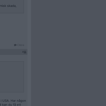
omisk skada,
Citera
#
11
s i USA. Har någon
l kan du få ett