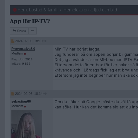
Hem, bostad & familj
Hemelektronik, ljud och bild
App för IP-TV?
Svara
2024-02-06, 18:10
Min TV har börjat lagga.
Provocative3.0
Medlem
Jag funderar på om appen börjar bli gamma
Det jag använder är en MI-box med IPTV Ex
Reg: Jun 2018
Inlägg: 9 867
Eftersom detta är en box för fler saker så 
krävande och i Lördags fick jag ett bryt un
Eftersom jag inte begriper hur man ska söka 
2024-02-06, 18:14
Om du söker på Google måste du väl få upp 
sebastian66
Medlem
kan söka. Hur kan det komma sig att du inte