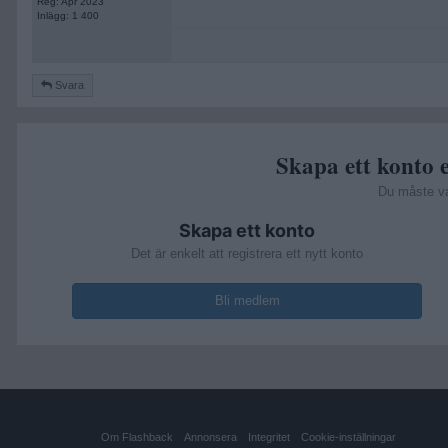
Reg: Apr 2023
Inlägg: 1 400
Svara
Skapa ett konto e
Du måste v
Skapa ett konto
Det är enkelt att registrera ett nytt konto
Bli medlem
Om Flashback
Annonsera
Integritet
Cookie-inställningar