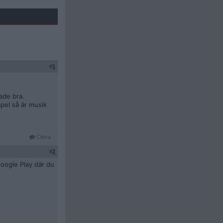
#
1
ade bra.
mpel så är musik
.
Citera
#
2
oogle Play där du