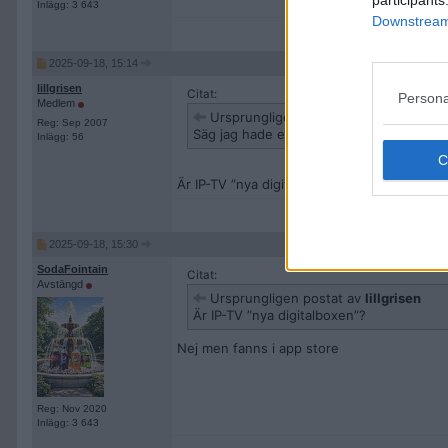
Inlägg: 3 643
Downstream 
2025-09-18, 15:14
lillgrisen
Citat:
Persona
Medlem
Ursprungligen postat av
SodaFointai
Reg: Sep 2007
Säg jag hade en som hette ip tv streamer.
Inlägg: 56
Är IP-TV ”nya digitalboxen”?
2025-09-18, 15:30
SodaFointain
Citat:
Avstängd
Ursprungligen postat av
lillgrisen
Är IP-TV ”nya digitalboxen”?
Nej men fanns i app store
Reg: Nov 2020
Inlägg: 3 643