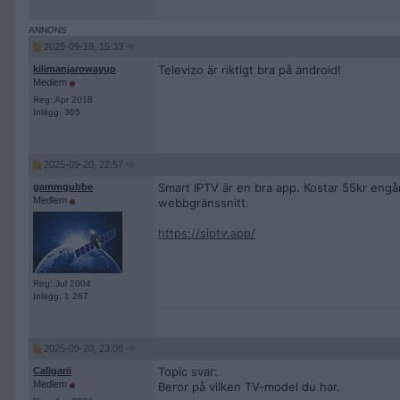
2025-09-18, 15:33
Televizo är riktigt bra på android!
kilimanjarowayup
Medlem
Reg: Apr 2018
Inlägg: 305
2025-09-20, 22:57
Smart IPTV är en bra app. Kostar 55kr engå
gammgubbe
Medlem
webbgränssnitt.
https://siptv.app/
Reg: Jul 2004
Inlägg: 1 287
2025-09-20, 23:08
Topic svar:
Caligarii
Medlem
Beror på vilken TV-model du har.