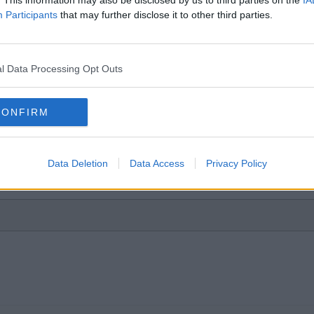
Participants
that may further disclose it to other third parties.
l Data Processing Opt Outs
n
 Är det ip tv gratis?
CONFIRM
Data Deletion
Data Access
Privacy Policy