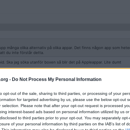
pp många olika alternativ på olika appar. Det finns någon app som hete
tt du inte förstår detta.
id. Ska jag söka utanför boxen så blir det på Appleappar. Lite dumt
.org -
Do Not Process My Personal Information
r det ip tv gratis?
to opt-out of the sale, sharing to third parties, or processing of your per
formation for targeted advertising by us, please use the below opt-out s
r selection. Please note that after your opt-out request is processed y
eing interest-based ads based on personal information utilized by us or
disclosed to third parties prior to your opt-out. You may separately opt-
losure of your personal information by third parties on the IAB’s list of
. This information may also be disclosed by us to third parties on the
IA