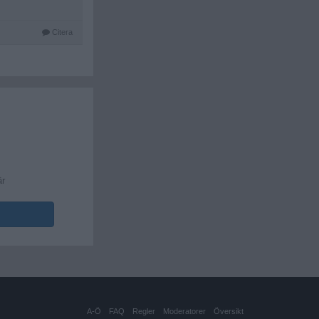
Citera
är
A-Ö
FAQ
Regler
Moderatorer
Översikt