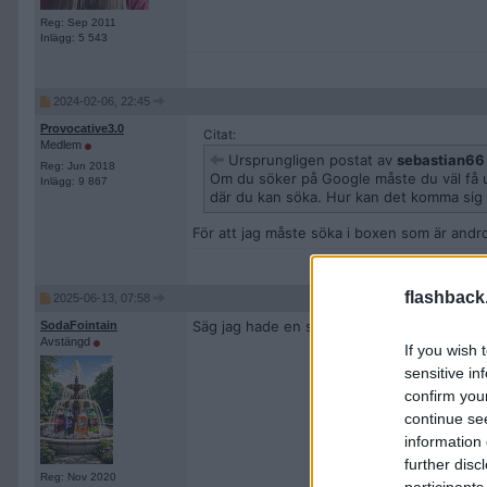
Reg: Sep 2011
Inlägg: 5 543
2024-02-06, 22:45
Provocative3.0
Citat:
Medlem
Ursprungligen postat av
sebastian66
Reg: Jun 2018
Om du söker på Google måste du väl få u
Inlägg: 9 867
där du kan söka. Hur kan det komma sig a
För att jag måste söka i boxen som är andro
flashback
2025-06-13, 07:58
Säg jag hade en som hette ip tv streamer. Ä
SodaFointain
Avstängd
If you wish 
sensitive in
confirm you
continue se
information 
further disc
Reg: Nov 2020
participants