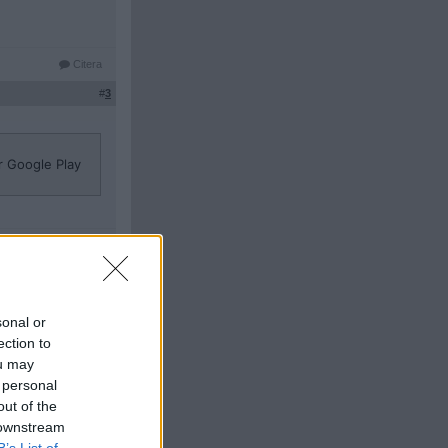
Citera
#
3
r Google Play
Citera
#
4
sonal or
ection to
ou may
 personal
out of the
 downstream
B’s List of