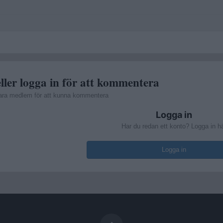
ller logga in för att kommentera
ara medlem för att kunna kommentera
Logga in
Har du redan ett konto? Logga in h
Logga in