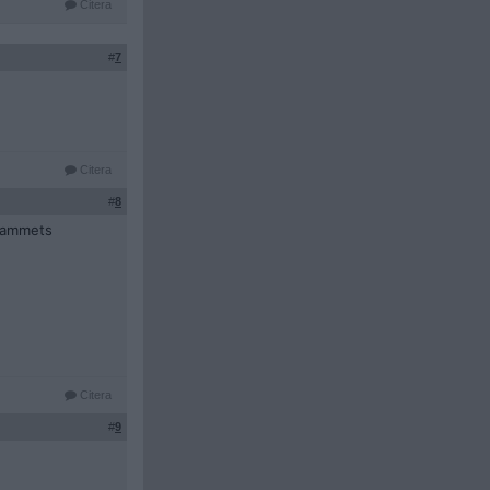
Citera
#
7
Citera
#
8
grammets
Citera
#
9