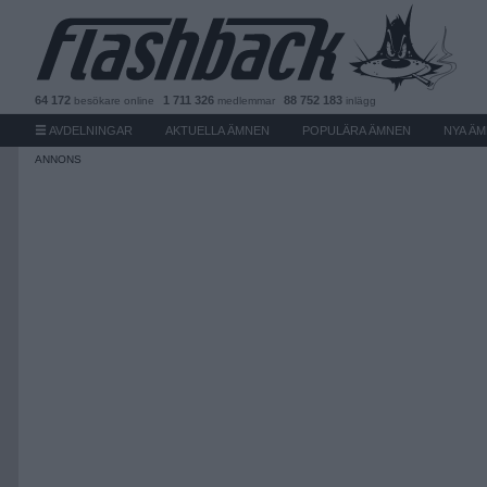
64 172
1 711 326
88 752 183
besökare
online
medlemmar
inlägg
AVDELNINGAR
AKTUELLA ÄMNEN
POPULÄRA ÄMNEN
NYA Ä