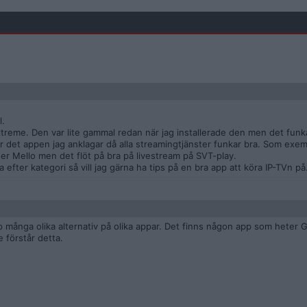
l.
treme. Den var lite gammal redan när jag installerade den men det funk
är det appen jag anklagar då alla streamingtjänster funkar bra. Som exe
der Mello men det flöt på bra på livestream på SVT-play.
efter kategori så vill jag gärna ha tips på en bra app att köra IP-TVn på
många olika alternativ på olika appar. Det finns någon app som heter G
 förstår detta.