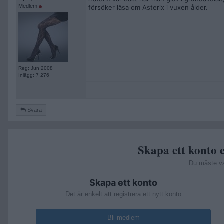
Medlem
försöker läsa om Asterix i vuxen ålder.
Reg: Jun 2008
Inlägg: 7 276
Svara
Skapa ett konto e
Du måste v
Skapa ett konto
Det är enkelt att registrera ett nytt konto
Bli medlem