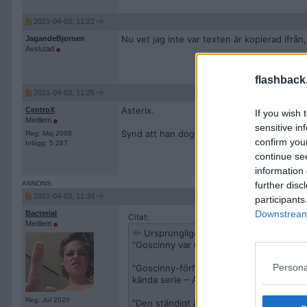
2021-04-03, 11:22
Nu vet jag inte var texten är kopierad ifrån
JagandeBjornen
Avslutad
flashback
2021-04-03, 11:25
Asterix.
CentroX
If you wish 
Medlem
sensitive in
Synd att han dog så ung. Hade vart kul att s
Reg: Maj 2008
confirm you
Inlägg: 5 287
continue se
information 
further disc
2021-04-03, 11:34
participants
Downstream 
Bacterial
Citat:
Medlem
Ursprungligen postat av
frizzy
"Goscinny var under många år manusförfat
Persona
"Goscinny-författade verk har sålts i öv
kända serie – Asterix – finns översatt till
Reg: Jul 2020
"Den ständigt aktive Goscinny drabbades