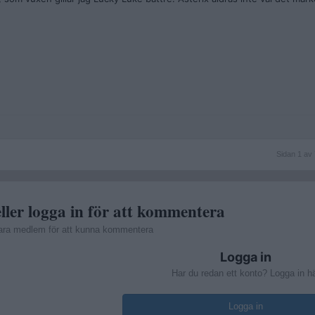
Sidan
Sidan 1 av 
1
av
7
ller logga in för att kommentera
ara medlem för att kunna kommentera
Logga in
Har du redan ett konto? Logga in h
Logga in