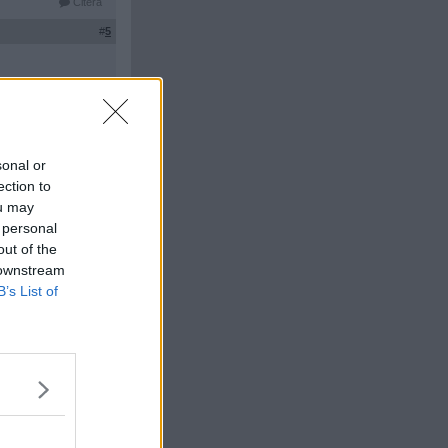
Citera
#
5
Citera
#
6
sonal or
ection to
ou may
 personal
Citera
out of the
 downstream
#
7
B’s List of
 Iznogoud."
h hans mest
led 5 november