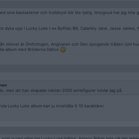
 sina bautastenar och trolldryck blir lite tjatig. Iznogoud har jag inte g
k dyka upp i Lucky Luke t ex Buffalo Bill, Calamity Jane, Jesse James,
 från minnet är Ömfotingen, Angivaren och Den sjungande tråden (om hur
 alla album med Bröderna Dalton
nen
rån, men att han skapade nästan 2000 seriefigurer tvivlar jag på.
enda Lucky Luke album kan ju innehålla 5-10 karaktärer.
, som vuxen gillar jag Lucky Luke bättre. Asterix åldras inte väl det mä