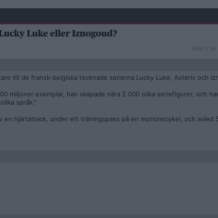
 Lucky Luke eller Iznogoud?
Sidan
Sidan 1 av 
1
av
7
re till de fransk-belgiska tecknade serierna Lucky Luke, Asterix och I
 500 miljoner exemplar, han skapade nära 2 000 olika seriefigurer, och h
 olika språk."
 en hjärtattack, under ett träningspass på en motionscykel, och avled