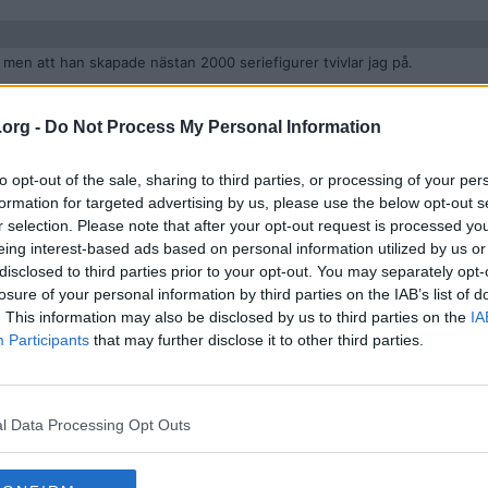
, men att han skapade nästan 2000 seriefigurer tvivlar jag på.
.org -
Do Not Process My Personal Information
to opt-out of the sale, sharing to third parties, or processing of your per
formation for targeted advertising by us, please use the below opt-out s
e nya asterix serier.
r selection. Please note that after your opt-out request is processed y
eing interest-based ads based on personal information utilized by us or
disclosed to third parties prior to your opt-out. You may separately opt-
losure of your personal information by third parties on the IAB’s list of
. This information may also be disclosed by us to third parties on the
IA
Participants
that may further disclose it to other third parties.
tare till de fransk-belgiska tecknade serierna Lucky Luke, Asterix och
l Data Processing Opt Outs
er 500 miljoner exemplar, han skapade nära 2 000 olika seriefigurer, oc
 över 100 olika språk."
 av en hjärtattack, under ett träningspass på en motionscykel, och av