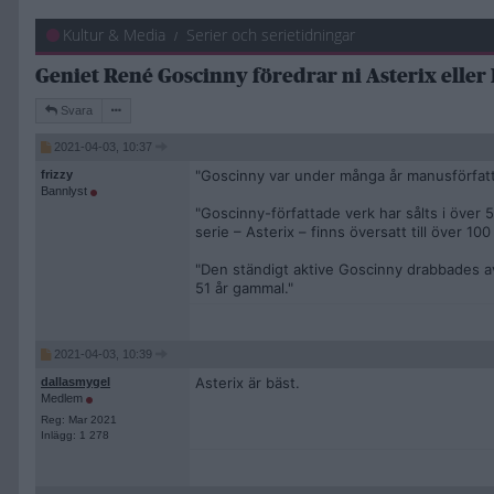
Kultur & Media
Serier och serietidningar
Geniet René Goscinny föredrar ni Asterix eller
Svara
2021-04-03, 10:37
"Goscinny var under många år manusförfatta
frizzy
Bannlyst
"Goscinny-författade verk har sålts i över
serie – Asterix – finns översatt till över 100
"Den ständigt aktive Goscinny drabbades av
51 år gammal."
2021-04-03, 10:39
Asterix är bäst.
dallasmygel
Medlem
Reg: Mar 2021
Inlägg: 1 278