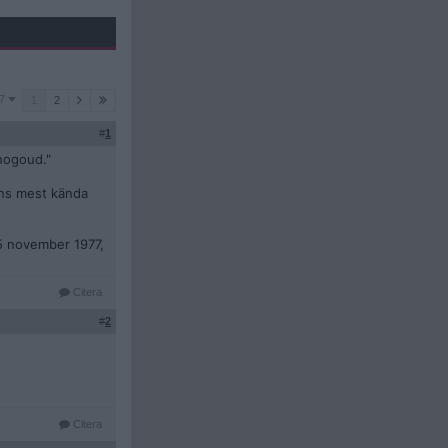
7
1
2
#
1
znogoud."
ans mest kända
 5 november 1977,
Citera
#
2
Citera