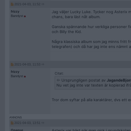
2021-04-03, 11:52
Jag väljer Lucky Luke. Tycker nog Asterix med
frizzy
Bannlyst
chans, bara läst nåt album.
Ganska spännande hur verkliga personer fic
och Billy the Kid.
Några klassiska album som jag minns fritt
telegrafen) och då har jag inte ens nämnt
2021-04-03, 11:53
frizzy
Citat:
Bannlyst
Ursprungligen postat av
JagandeBjor
Nu vet jag inte var texten är kopierad if
Tror dom syftar på alla karaktärer, dvs ett 
2021-04-03, 13:51
Asterix var bäst när man gick i grundskolan
Opaque