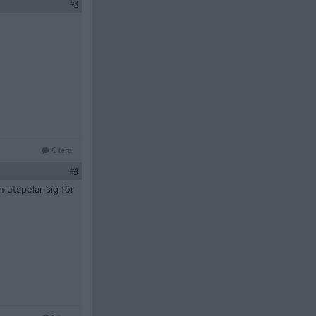
#
3
Citera
#
4
 utspelar sig för