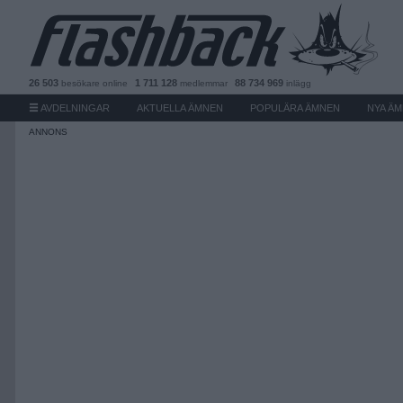
26 503
1 711 128
88 734 969
besökare
online
medlemmar
inlägg
AVDELNINGAR
AKTUELLA ÄMNEN
POPULÄRA ÄMNEN
NYA Ä