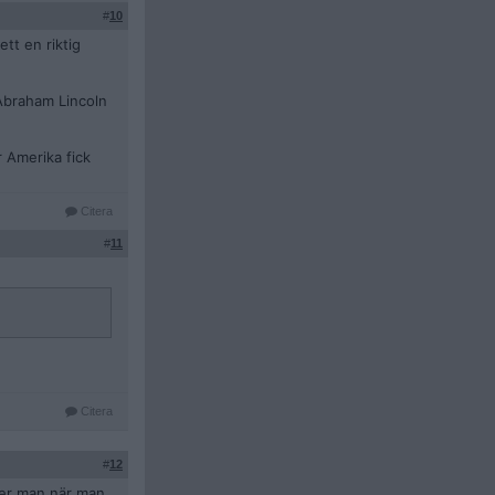
#
10
ett en riktig
 Abraham Lincoln
 Amerika fick
Citera
#
11
Citera
#
12
rker man när man