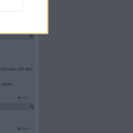
al serie. Av André
Citera
#
8
h Europa. och den
a album.
Citera
#
9
Citera