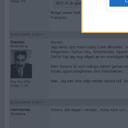
Inlägg: 376
1977, 51 år gammal."
Roliga serier helt klart. Lucky Luke är ett
Franquin.
2021-04-03, 11:46
Kluven.
Popesize
Moderator
Jag växte upp med Lucky Luke-albumen. J
Diligensen, Dalton City, Ärkefiender, Apa
Därför har jag nog något av en nostalgisk åd
Men Asterix är som många nämnt genial med
totala uppstudsigheten mot övermakten.
Näe. Jag kan inte välja mellan dessa två. 
Reg: Nov 2006
Inlägg: 5 244
2021-04-03, 11:49
Asterix alla dagar i veckan , lucky luke sen 
captengrogg
Avslutad