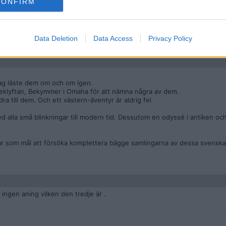
CONFIRM
 ess. Men föredrar Gaston om man ska dryfta belgiska/franska serier. Geni
Data Deletion
Data Access
Privacy Policy
ag läste dem om och om igen.
cheklyftan, Bekymmer i Omaha för att nämna några av dem.
ra till dem. Och ett västern-äventyr är aldrig fel
 alla små blinkningar till modern tid. Dessutom en odyssé i antiken oc
Har som mål att försöka komplettera bägge samlingarna av dessa svensk
, ingen aning vilken den tredje är .