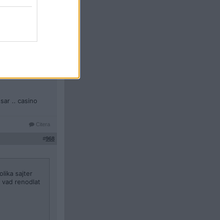
frispins igen,
ka sajter måste
lat spel ger...?
sar .. casino
Citera
#
968
lika sajter
n vad renodlat