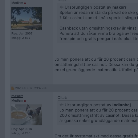
Citat:
Medlem
Ursprungligen postat av
maxorr
Spelen är redan inställda på vad de ske g
? Kör casinot spelet i nån speciell sling
Cashback utan omsättningskrav är vinst andr
Ponera att du råkar vinna bra pga av fre
Reg: Jan 2007
Inlägg: 2 637
freespin och gratis pengar i nafs plus lite 
Jo men ponera att du får 20 procent cash b
omsättningsfritt av casinot. Dessa kan du g
enkel grundläggande matematik. Utfallet på 
2020-10-07, 23:45
maxorr
Citat:
Medlem
Ursprungligen postat av
indianhej
Jo men ponera att du får 20 procent cash
200 omsättningsfritt av casinot. Dessa k
är ganska enkel grundläggande matematik. 
Reg: Apr 2016
Inlägg: 4 280
Om det är systematiskt med dessa gratis fr