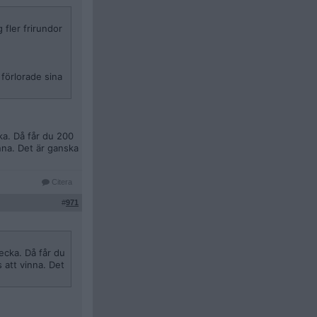
 fler frirundor
förlorade sina
ka. Då får du 200
nna. Det är ganska
Citera
#
971
ecka. Då får du
 att vinna. Det