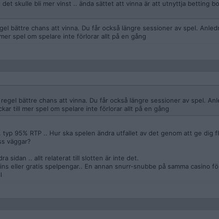
 det skulle bli mer vinst .. ända sättet att vinna är att utnyttja betting b
gel bättre chans att vinna. Du får också längre sessioner av spel. Anledn
l mer spel om spelare inte förlorar allt på en gång
regel bättre chans att vinna. Du får också längre sessioner av spel. Anle
kar till mer spel om spelare inte förlorar allt på en gång
. typ 95% RTP .. Hur ska spelen ändra utfallet av det genom att ge dig fl
ess väggar?
sidan .. allt relaterat till slotten är inte det.
pins eller gratis spelpengar.. En annan snurr-snubbe på samma casino fö
l