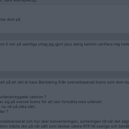
r, bara skattepliktigt.
ttar dom på
om 5 min på samtliga uttag jag gjort plus aldrig behövt verifiera mig helle
kelt på att det är kass återbäring ifrån svenskbaserad licens som dom d
e utlandsreggade casinon ?
av sig på svensk licens för att sen fortsätta med utlänskt
 vill på olika sätt..
ler ?
nsklicenserat och hur sker konverteringen, sorteringen till när det säg
n måste ske på nåt sätt som skickar sämre RTP till sverige och behåll