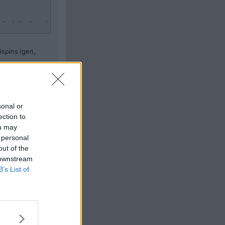
 "volalitet" med
ispins igen,
Citera
#
966
sonal or
ection to
frispins igen,
ou may
 personal
out of the
 downstream
B’s List of
Citera
#
967