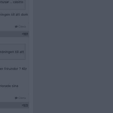
onusar .. casino
ingen till att dom
Citera
#
969
dningen till att
er frirundor ? Kör
rlorade sina
Citera
#
970