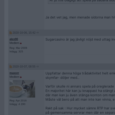
Är ju nte olagligt att spela på sådana sido
Ja det vet jag, men menade sidorna man hi
2020-10-06, 15:42
Sugarcasino är jag jävligt nöjd med uttag in
alex90
Medlem
Reg: Mar 2008
Inlägg: 325
2020-10-07, 08:55
Uppfattar denna höga trådaktivitet helt en
maxorr
Medlem
skymfar- döljer med..
Varför skulle ni annars spela på oreglerad
En majoritet här kan ju knappast ha stängt 
där man kan ju även stänga konton om man nu
Måste väl bero på att man inte kan vinna, el
Reg: Apr 2016
Inlägg: 4 280
Rakt på sak : Hur mycket sämre RTP har sve
på gemensamma servrar men där en separatio