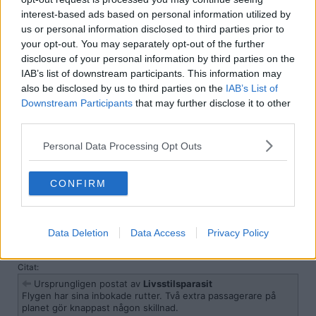
2019-08-15, 23:17
#
11119
interest-based ads based on personal information utilized by
Reg: Mar 2019
Livsstilsparasit
us or personal information disclosed to third parties prior to
Inlägg: 1 412
Medlem
your opt-out. You may separately opt-out of the further
Citat:
disclosure of your personal information by third parties on the
Ursprungligen postat av
Urtimating
IAB’s list of downstream participants. This information may
Eller så ställer man den på något av de fartyg som
also be disclosed by us to third parties on the
IAB’s List of
transporterar yachts fram och tillbaka mellan Karibien och
Downstream Participants
that may further disclose it to other
Medelhavet.
third parties.
De två i besättningen flyger hem.
Personal Data Processing Opt Outs
Flygen har sina inbokade rutter. Två extra passagerare på planet
gör knappast någon skillnad.
CONFIRM
Det är inte privatjet det handlar här.
2019-08-15, 23:20
#
11120
Data Deletion
Data Access
Privacy Policy
Reg: Jan 2017
Urtimating
Inlägg: 2 335
Medlem
Citat:
Ursprungligen postat av
Livsstilsparasit
Flygen har sina inbokade rutter. Två extra passagerare på
planet gör knappast någon skillnad.