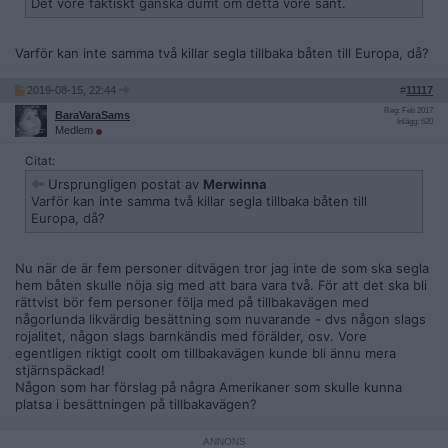
Det vore faktiskt ganska dumt om detta vore sant.
Varför kan inte samma två killar segla tillbaka båten till Europa, då?
2019-08-15, 22:44
#
11117
Reg: Feb 2017
BaraVaraSams
Inlägg: 620
Medlem
Citat:
Ursprungligen postat av
Merwinna
Varför kan inte samma två killar segla tillbaka båten till
Europa, då?
Nu när de är fem personer ditvägen tror jag inte de som ska segla
hem båten skulle nöja sig med att bara vara två. För att det ska bli
rättvist bör fem personer följa med på tillbakavägen med
någorlunda likvärdig besättning som nuvarande - dvs någon slags
rojalitet, någon slags barnkändis med förälder, osv. Vore
egentligen riktigt coolt om tillbakavägen kunde bli ännu mera
stjärnspäckad!
Någon som har förslag på några Amerikaner som skulle kunna
platsa i besättningen på tillbakavägen?