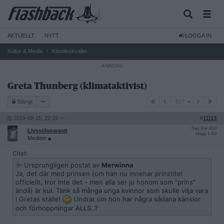
AKTUELLT
NYTT
LOGGA IN
Kultur & Media
Kändisskvaller
Greta Thunberg (klimataktivist)
927
Stängt
927
2019-08-15, 22:19
#
11113
Reg: Mar 2019
Livsstilsparasit
Inlägg: 1 412
Medlem
Citat:
Ursprungligen postat av
Merwinna
Ja, det där med prinsen (om han nu innehar prinstitel
officiellt, tror inte det - men alla ser ju honom som "prins"
ändå) är kul. Tänk så många unga kvinnor som skulle vilja vara
i Gretas ställe!
Undrar om hon har några sådana känslor
och förhoppningar ALLS..?