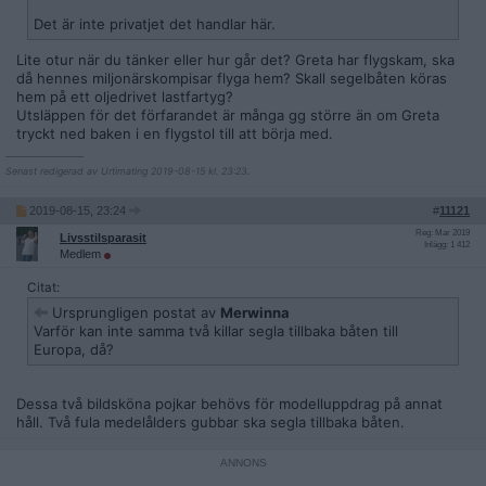
Det är inte privatjet det handlar här.
Lite otur när du tänker eller hur går det? Greta har flygskam, ska
då hennes miljonärskompisar flyga hem? Skall segelbåten köras
hem på ett oljedrivet lastfartyg?
Utsläppen för det förfarandet är många gg större än om Greta
tryckt ned baken i en flygstol till att börja med.
__________________
Senast redigerad av Urtimating 2019-08-15 kl. 23:23.
2019-08-15, 23:24
#
11121
Reg: Mar 2019
Livsstilsparasit
Inlägg: 1 412
Medlem
Citat:
Ursprungligen postat av
Merwinna
Varför kan inte samma två killar segla tillbaka båten till
Europa, då?
Dessa två bildsköna pojkar behövs för modelluppdrag på annat
håll. Två fula medelålders gubbar ska segla tillbaka båten.