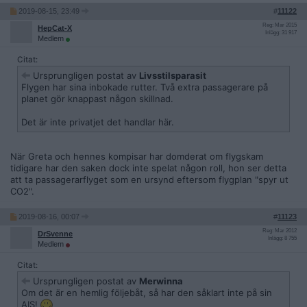
2019-08-15, 23:49
#
11122
Reg: Mar 2015
HepCat-X
Inlägg: 31 917
Medlem
Citat:
Ursprungligen postat av
Livsstilsparasit
Flygen har sina inbokade rutter. Två extra passagerare på
planet gör knappast någon skillnad.
Det är inte privatjet det handlar här.
När Greta och hennes kompisar har domderat om flygskam
tidigare har den saken dock inte spelat någon roll, hon ser detta
att ta passagerarflyget som en ursynd eftersom flygplan "spyr ut
CO2".
2019-08-16, 00:07
#
11123
Reg: Mar 2012
DrSvenne
Inlägg: 8 755
Medlem
Citat:
Ursprungligen postat av
Merwinna
Om det är en hemlig följebåt, så har den såklart inte på sin
AIS!