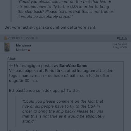
"Could you please comment on the fact that five or
six people have to fly to the USA in order to bring
the ship back? Please tell uns that this is not true as
it would be absolutely stupid."
Det vore faktiskt ganska dumt om detta vore sant.
2019-08-15, 22:38
#
11116
Reg: Apr 2015
Merwinna
Inlägg: 42 436
Medlem
Citat:
Ursprungligen postat av
BaraVaraSams
Vill bara påpeka att Boris förklarat på Instagram att bilden
togs innan avresan - de hade då båtar som följde efter i
ungefär 30 min.
Ett påstående som dök upp på Twitter:
"Could you please comment on the fact that
five or six people have to fly to the USA in
order to bring the ship back? Please tell uns
that this is not true as it would be absolutely
stupid."