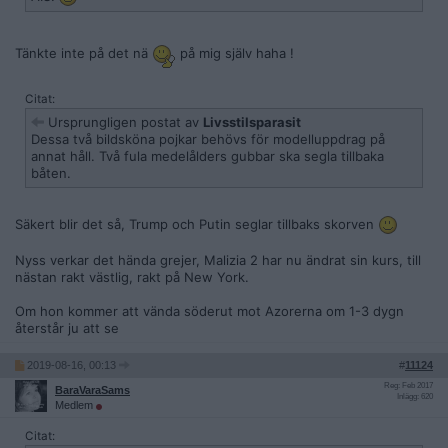
Tänkte inte på det nä
på mig själv haha !
Citat:
Ursprungligen postat av
Livsstilsparasit
Dessa två bildsköna pojkar behövs för modelluppdrag på
annat håll. Två fula medelålders gubbar ska segla tillbaka
båten.
Säkert blir det så, Trump och Putin seglar tillbaks skorven
Nyss verkar det hända grejer, Malizia 2 har nu ändrat sin kurs, till
nästan rakt västlig, rakt på New York.
Om hon kommer att vända söderut mot Azorerna om 1-3 dygn
återstår ju att se
2019-08-16, 00:13
#
11124
Reg: Feb 2017
BaraVaraSams
Inlägg: 620
Medlem
Citat: