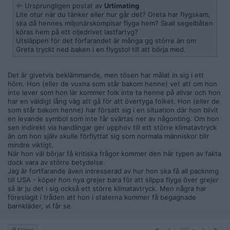
Ursprungligen postat av
Urtimating
Lite otur när du tänker eller hur går det? Greta har flygskam,
ska då hennes miljonärskompisar flyga hem? Skall segelbåten
köras hem på ett oljedrivet lastfartyg?
Utsläppen för det förfarandet är många gg större än om
Greta tryckt ned baken i en flygstol till att börja med.
Det är givetvis beklämmande, men tösen har målat in sig i ett
hörn. Hon (eller de vuxna som står bakom henne) vet att om hon
inte lever som hon lär kommer folk inte ta henne på allvar och hon
har en väldigt lång väg att gå för att övertyga folket. Hon (eller de
som står bakom henne) har försatt sig i en situation där hon blivit
en levande symbol som inte får svärtas ner av någonting. Om hon
sen indirekt via handlingar ger upphov till ett större klimatavtryck
än om hon själv skulle förflyttat sig som normala människor blir
mindre viktigt.
När hon väl börjar få kritiska frågor kommer den här typen av fakta
dock vara av större betydelse.
Jag är fortfarande även intresserad av hur hon ska få all packning
till USA - köper hon nya grejer bara för att slippa flyga över grejer
så är ju det i sig också ett större klimatavtryck. Men några har
föreslagit i tråden att hon i staterna kommer få begagnade
barnkläder, vi får se.
927