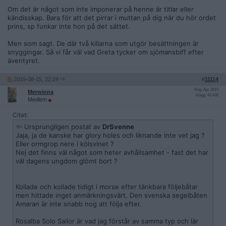
Om det är något som inte imponerar på henne är titlar eller
kändisskap. Bara för att det pirrar i muttan på dig när du hör ordet
prins, sp funkar inte hon på det sättet.
Men som sagt. De där två killarna som utgör besättningen är
snyggingar. Så vi får väl vad Greta tycker om sjömansbiff efter
äventyret.
2019-08-15, 22:24
#
11114
Reg: Apr 2015
Merwinna
Inlägg: 42 436
Medlem
Citat:
Ursprungligen postat av
DrSvenne
Jaja, ja de kanske har glory holes och liknande inte vet jag ?
Eller ormgrop nere i kölsvinet ?
Nej det finns väl något som heter avhållsamhet - fast det har
väl dagens ungdom glömt bort ?
Kollade och kollade tidigt i morse efter tänkbara följebåtar
men hittade inget anmärkningsvärt. Den svenska segelbåten
Amaran är inte snabb nog att följa efter.
Rosalba Solo Sailor är vad jag förstår av samma typ och lär