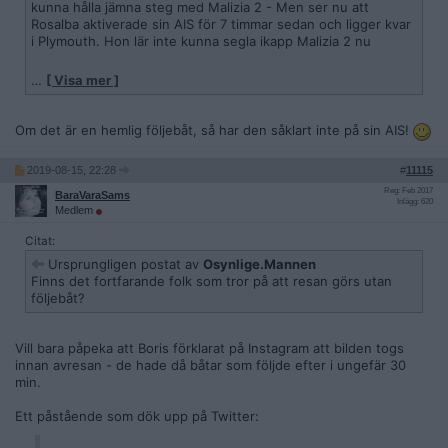
kunna hålla jämna steg med Malizia 2 - Men ser nu att
Rosalba aktiverade sin AIS för 7 timmar sedan och ligger kvar
i Plymouth. Hon lär inte kunna segla ikapp Malizia 2 nu
…
[ Visa mer ]
Om det är en hemlig följebåt, så har den såklart inte på sin AIS!
2019-08-15, 22:28
#
11115
Reg: Feb 2017
BaraVaraSams
Inlägg: 620
Medlem
Citat:
Ursprungligen postat av
Osynlige.Mannen
Finns det fortfarande folk som tror på att resan görs utan
följebåt?
Vill bara påpeka att Boris förklarat på Instagram att bilden togs
innan avresan - de hade då båtar som följde efter i ungefär 30
min.
Ett påstående som dök upp på Twitter: