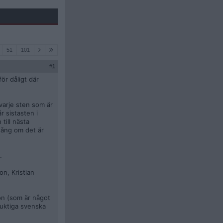
51
101
#
1
ör dåligt där
 varje sten som är
r sistasten i
till nästa
gång om det är
.
on, Kristian
on (som är något
duktiga svenska