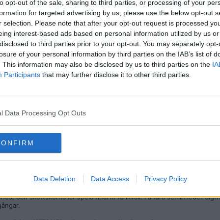
to opt-out of the sale, sharing to third parties, or processing of your per
formation for targeted advertising by us, please use the below opt-out s
r selection. Please note that after your opt-out request is processed y
eing interest-based ads based on personal information utilized by us or
disclosed to third parties prior to your opt-out. You may separately opt-
losure of your personal information by third parties on the IAB’s list of
. This information may also be disclosed by us to third parties on the
IA
Participants
that may further disclose it to other third parties.
emifinaler kl 13.30. Hasselborg hade greppet mot Jones (OS-guld 14)
n rätt säkert mot Östlund som missade för mycket i början. Muirhead sta
l Data Processing Opt Outs
CONFIRM
Data Deletion
Data Access
Privacy Policy
 och skottskorna lär spela final kl 18 ikväll. I andra semin leder Sigf
gångar.