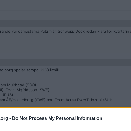
rande världsmästarna Pätz från Schweiz. Dock redan klara för kvartsfina
elborg spelar särspel kl 18 ikväll.
eam Muirhead (SCO)
I), Team Sigfridsson (SWE)
a (RUS)
am ÅF/Hasselborg (SWE) and Team Aarau Pwc/Tirinzoni (SUI)
.org -
Do Not Process My Personal Information
na Jones i morgon. Sigfridsson och Östlund möts på play.