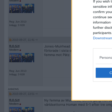
Medlem
If you wish 
sensitive in
confirm you
continue se
Reg: Jun 2013
information 
Inlägg: 3 628
further disc
participants
Downstream 
2015-09-27, 11:41
Jones-Muirhead och Homan-Sigfridsson i s
R.O.S.H
Medlem
förlorade i sista omgången. Sigfridsson van
femma mot Pätz.
Persona
Reg: Jun 2013
Inlägg: 3 628
2015-09-27, 13:51
Ny femma av Muirhead, denna gång mot Jones,
R.O.S.H
Medlem
världsettorna Homan med 5-1 efter tre om