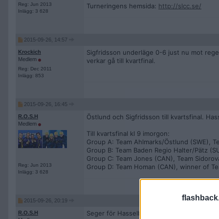
Reg: Jun 2013
Turneringens hemsida:
http://slcc.se/
Inlägg: 3 628
2015-09-26, 14:57
Sigfridsson underläge 0-6 just nu mot rege
Krockich
Medlem
verkar gå till kvartfinal.
Reg: Dec 2011
Inlägg: 853
2015-09-26, 16:45
Östlund och Sigfridsson till kvartsfinal. Hass
R.O.S.H
Medlem
Till kvartsfinal kl 9 imorgon:
Group A: Team Ahlmarks/Östlund (SWE), T
Group B: Team Baden Regio Halter/Pätz (SU
Group C: Team Jones (CAN), Team Sidorov
Reg: Jun 2013
Group D: Team Homan (CAN), winner of Te
Inlägg: 3 628
flashback
2015-09-26, 20:19
Seger för Hasselborg, möter olympiamästar
R.O.S.H