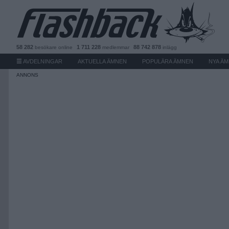
58 282
1 711 228
88 742 878
besökare
online
medlemmar
inlägg
AVDELNINGAR
AKTUELLA ÄMNEN
POPULÄRA ÄMNEN
NYA Ä