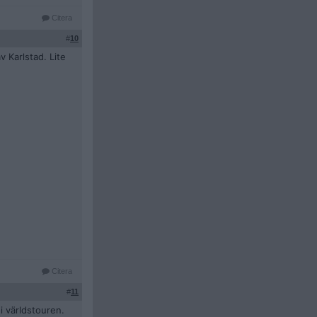
Citera
#
10
 Karlstad. Lite
Citera
#
11
i världstouren.