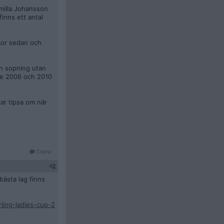
milla Johansson
inns ett antal
kor sedan och
en sopning utan
åde 2006 och 2010
ar tipsa om när
Citera
#
2
bästa lag finns
rling-ladies-cup-2