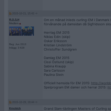
2015-10-21, 15:42
Om en månad inleds curling-EM i Danmark (
R.O.S.H
Medlem
förvånande på damsidan då Sigfridsson slo
Herrlag EM 2015
Niklas Edin (skip)
Oskar Eriksson
Reg: Jun 2013
Kristian Lindström
Inlägg: 3 628
Christoffer Sundgren
Damlag EM 2015
Cissi Östlund (skip)
Sabina Kraupp
Sara Carlsson
Paulina Stein
Officiell hemsida för EM 2015:
http://world
Spelprogram EM damer och herrar 2015:
ht
2015-10-29, 19:44
Grand Slam-tävlingen Masters of Curling sp
Krockich