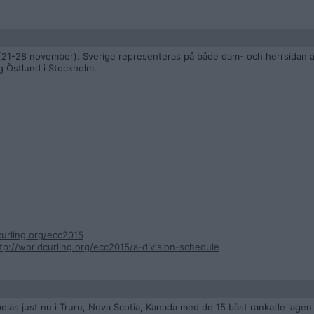
21-28 november). Sverige representeras på både dam- och herrsidan av
g Östlund i Stockholm.
curling.org/ecc2015
tp://worldcurling.org/ecc2015/a-division-schedule
elas just nu i Truru, Nova Scotia, Kanada med de 15 bäst rankade lagen 