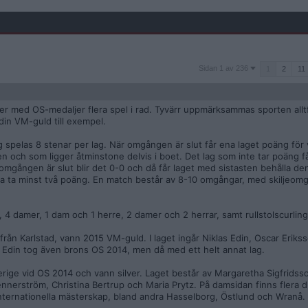
Sidan
Sidan 1 av 236
1
2
11
1
av
236
der med OS-medaljer flera spel i rad. Tyvärr uppmärksammas sporten alltf
din VM-guld till exempel.
ng spelas 8 stenar per lag. När omgången är slut får ena laget poäng för
 och som ligger åtminstone delvis i boet. Det lag som inte tar poäng få
mgången är slut blir det 0-0 och då får laget med sistasten behålla den 
na ta minst två poäng. En match består av 8-10 omgångar, med skiljeom
, 4 damer, 1 dam och 1 herre, 2 damer och 2 herrar, samt rullstolscurling
 från Karlstad, vann 2015 VM-guld. I laget ingår Niklas Edin, Oscar Erikss
 Edin tog även brons OS 2014, men då med ett helt annat lag.
erige vid OS 2014 och vann silver. Laget består av Margaretha Sigfridss
ennerström, Christina Bertrup och Maria Prytz. På damsidan finns flera 
l internationella mästerskap, bland andra Hasselborg, Östlund och Wranå.