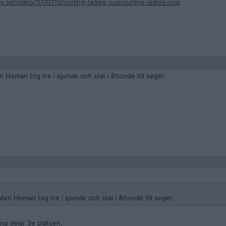
y.se/video/3770115/curling-ladies-cup/curling-ladies-cup
Homan tog tre i sjunde och stal i åttonde till seger.
en Homan tog tre i sjunde och stal i åttonde till seger.
na delar 3e platsen.