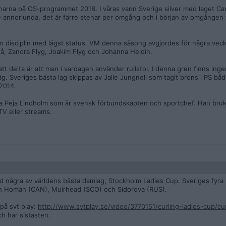
narna på OS-programmet 2018. I våras vann Sverige silver med laget Ca
e annorlunda, det är färre stenar per omgång och i början av omgången f
n disciplin med lägst status. VM denna säsong avgjordes för några vec
å, Zandra Flyg, Joakim Flyg och Johanna Heldin.
att delta är att man i vardagen använder rullstol. I denna gren finns ing
iväg. Sveriges bästa lag skippas av Jalle Jungnell som tagit brons i PS b
 2014.
lja Peja Lindholm som är svensk förbundskapten och sportchef. Han bruk
TV eller streams.
d några av världens bästa damlag, Stockholm Ladies Cup. Sveriges fyra 
h Homan (CAN), Muirhead (SCO) och Sidorova (RUS).
på svt play:
http://www.svtplay.se/video/3770151/curling-ladies-cup/cu
h har sistasten.