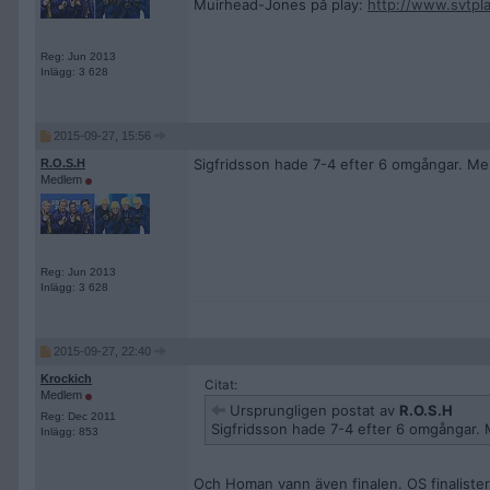
Muirhead-Jones på play:
http://www.svtpla
Reg: Jun 2013
Inlägg: 3 628
2015-09-27, 15:56
Sigfridsson hade 7-4 efter 6 omgångar. Men 
R.O.S.H
Medlem
Reg: Jun 2013
Inlägg: 3 628
2015-09-27, 22:40
Krockich
Citat:
Medlem
Ursprungligen postat av
R.O.S.H
Reg: Dec 2011
Sigfridsson hade 7-4 efter 6 omgångar. M
Inlägg: 853
Och Homan vann även finalen. OS finalister