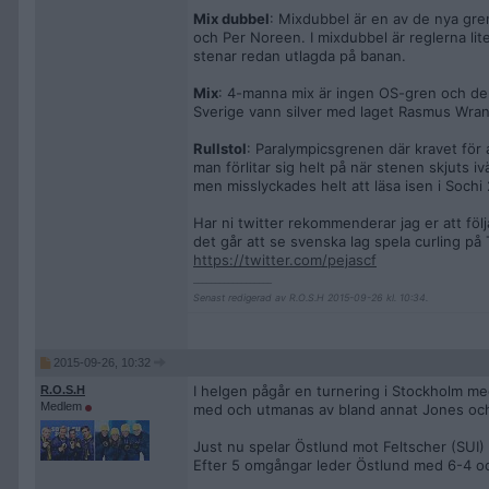
Mix dubbel
: Mixdubbel är en av de nya gre
och Per Noreen. I mixdubbel är reglerna lit
stenar redan utlagda på banan.
Mix
: 4-manna mix är ingen OS-gren och de
Sverige vann silver med laget Rasmus Wran
Rullstol
: Paralympicsgrenen där kravet för 
man förlitar sig helt på när stenen skjuts 
men misslyckades helt att läsa isen i Sochi
Har ni twitter rekommenderar jag er att fö
det går att se svenska lag spela curling på 
https://twitter.com/pejascf
__________________
Senast redigerad av R.O.S.H 2015-09-26 kl. 10:34.
2015-09-26, 10:32
I helgen pågår en turnering i Stockholm me
R.O.S.H
Medlem
med och utmanas av bland annat Jones oc
Just nu spelar Östlund mot Feltscher (SUI) 
Efter 5 omgångar leder Östlund med 6-4 oc