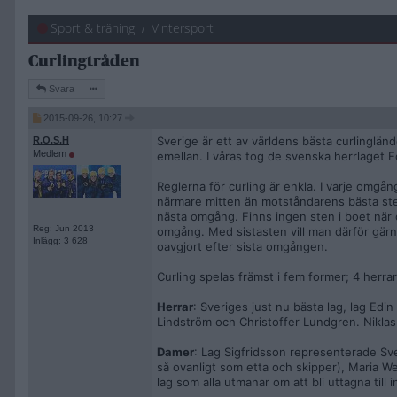
Sport & träning
Vintersport
Curlingtråden
Svara
2015-09-26, 10:27
Sverige är ett av världens bästa curlinglän
R.O.S.H
Medlem
emellan. I våras tog de svenska herrlaget E
Reglerna för curling är enkla. I varje omgå
närmare mitten än motståndarens bästa sten
nästa omgång. Finns ingen sten i boet när o
Reg: Jun 2013
omgång. Med sistasten vill man därför gär
Inlägg: 3 628
oavgjort efter sista omgången.
Curling spelas främst i fem former; 4 herrar
Herrar
: Sveriges just nu bästa lag, lag Edin
Lindström och Christoffer Lundgren. Niklas
Damer
: Lag Sigfridsson representerade Sv
så ovanligt som etta och skipper), Maria W
lag som alla utmanar om att bli uttagna til