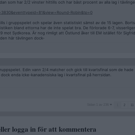
an som har 2/2 vinster hittills och har bäst procent av alla lag i tävling
id=3830&eventtypeid=81&view=Round-Robin&tp=0
ills i gruppspelet och spelar även statistiskt sämst av de 15 lagen. Borts
stiken bland ettorna har de inte spelat bra. De förlorade 6-7, visserlige
mot Sydkorea. Är nog rimligt att Östlund åker till EM istället för Sigfri
l den här tävlingen dock-
 gruppspelet. Edin vann 2/4 matcher och gick till kvartsfinal som de hade
n dock enda icke-kanadensiska lag i kvartsfinal på herrsidan.
Sidan
Sidan 1 av 236
1
2
11
1
av
236
ller logga in för att kommentera