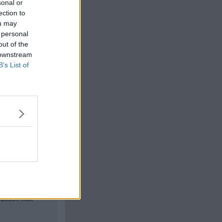
sonal or
ection to
ou may
 personal
out of the
 downstream
B’s List of
Citera
#
6
 men tappade och
l för övrigt en
Citera
#
7
ridsson mot