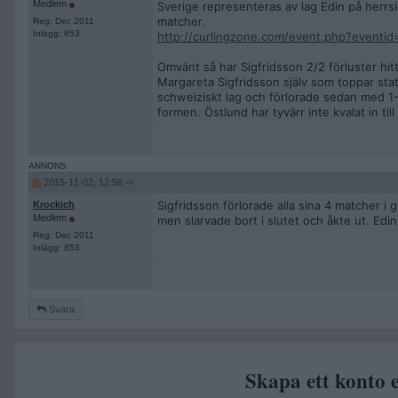
Medlem
Sverige representeras av lag Edin på herrsid
matcher.
Reg: Dec 2011
Inlägg: 853
http://curlingzone.com/event.php?event
Omvänt så har Sigfridsson 2/2 förluster hitt
Margareta Sigfridsson själv som toppar stati
schweiziskt lag och förlorade sedan med 1-9 
formen. Östlund har tyvärr inte kvalat in til
2015-11-02, 12:56
Sigfridsson förlorade alla sina 4 matcher i
Krockich
Medlem
men slarvade bort i slutet och åkte ut. Edi
Reg: Dec 2011
Inlägg: 853
Svara
Skapa ett konto e