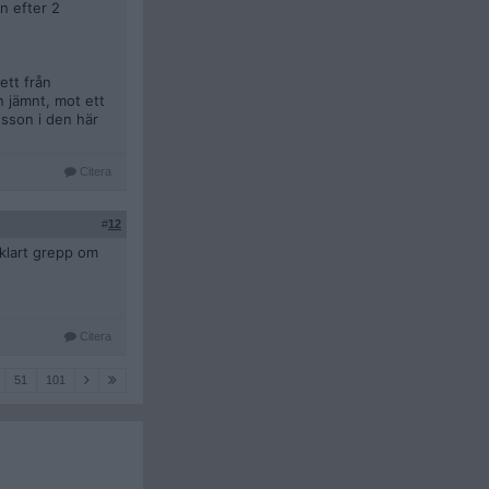
en efter 2
ett från
n jämnt, mot ett
dsson i den här
Citera
#
12
 klart grepp om
Citera
51
101