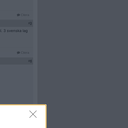
Citera
#
3
l. 3 svenska lag
Citera
#
4
Citera
#
5