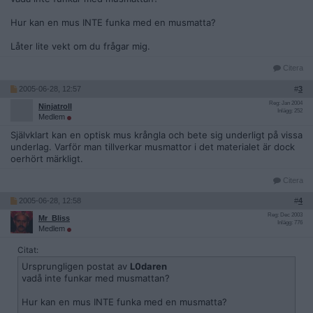
Hur kan en mus INTE funka med en musmatta?
Låter lite vekt om du frågar mig.
Citera
2005-06-28, 12:57
#
3
Reg: Jan 2004
Ninjatroll
Inlägg: 252
Medlem
Självklart kan en optisk mus krångla och bete sig underligt på vissa
underlag. Varför man tillverkar musmattor i det materialet är dock
oerhört märkligt.
Citera
2005-06-28, 12:58
#
4
Reg: Dec 2003
Mr_Bliss
Inlägg: 776
Medlem
Citat:
Ursprungligen postat av
L0daren
vadå inte funkar med musmattan?
Hur kan en mus INTE funka med en musmatta?