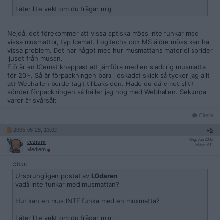
Låter lite vekt om du frågar mig.
Nejdå, det förekommer att vissa optiska möss inte funkar med
vissa musmattor, typ Icemat. Logitechs och MS äldre möss kan ha
vissa problem. Det har något med hur musmattans materiel sprider
ljuset från musen.
F.ö är en ICemat knappast att jämföra med en sladdrig musmatta
för 20:-. Så är förpackningen bara i oskadat skick så tycker jag allt
att Webhallen borde tagit tillbaks den. Hade du däremot slitit
sönder förpackningen så håller jag nog med Webhallen. Sekunda
varor är svårsålt
Citera
2005-06-28, 13:02
#
5
Reg: Jan 2005
cezium
Inlägg: 611
Medlem
Citat:
Ursprungligen postat av
L0daren
vadå inte funkar med musmattan?
Hur kan en mus INTE funka med en musmatta?
Låter lite vekt om du frågar mig.