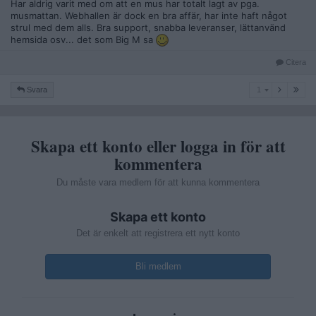
Har aldrig varit med om att en mus har totalt lagt av pga.
musmattan. Webhallen är dock en bra affär, har inte haft något
strul med dem alls. Bra support, snabba leveranser, lättanvänd
hemsida osv... det som Big M sa
Citera
1
Svara
1
Skapa ett konto eller logga in för att
kommentera
Du måste vara medlem för att kunna kommentera
Skapa ett konto
Det är enkelt att registrera ett nytt konto
Bli medlem