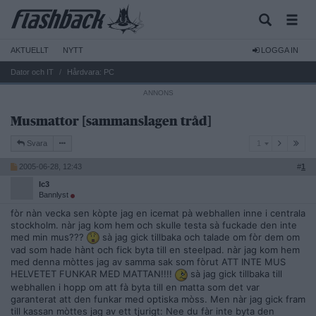
AKTUELLT
NYTT
LOGGA IN
Dator och IT
Hårdvara: PC
Musmattor [sammanslagen tråd]
1
Svara
1
2005-06-28, 12:43
#
1
Ic3
Bannlyst
fòr nàn vecka sen kòpte jag en icemat pà webhallen inne i centrala
stockholm. nàr jag kom hem och skulle testa sà fuckade den inte
med min mus???
sà jag gick tillbaka och talade om fòr dem om
vad som hade hànt och fick byta till en steelpad. nàr jag kom hem
med denna mòttes jag av samma sak som fòrut ATT INTE MUS
HELVETET FUNKAR MED MATTAN!!!!
sà jag gick tillbaka till
webhallen i hopp om att fà byta till en matta som det var
garanterat att den funkar med optiska mòss. Men nàr jag gick fram
till kassan mòttes jag av ett tjurigt: Nee du fàr inte byta den