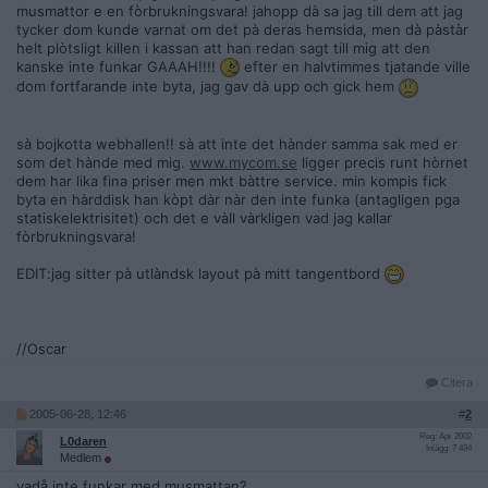
musmattor e en fòrbrukningsvara! jahopp dà sa jag till dem att jag
tycker dom kunde varnat om det pà deras hemsida, men dà pàstàr
helt plòtsligt killen i kassan att han redan sagt till mig att den
kanske inte funkar GAAAH!!!!
efter en halvtimmes tjatande ville
dom fortfarande inte byta, jag gav dà upp och gick hem
sà bojkotta webhallen!! sà att inte det hànder samma sak med er
som det hànde med mig.
www.mycom.se
ligger precis runt hòrnet
dem har lika fina priser men mkt bàttre service. min kompis fick
byta en hàrddisk han kòpt dàr nàr den inte funka (antagligen pga
statiskelektrisitet) och det e vàll vàrkligen vad jag kallar
fòrbrukningsvara!
EDIT:jag sitter pà utlàndsk layout pà mitt tangentbord
//Oscar
Citera
2005-06-28, 12:46
#
2
Reg: Apr 2002
L0daren
Inlägg: 7 494
Medlem
vadå inte funkar med musmattan?