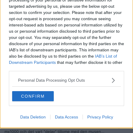
möss kan ha vissa problem. Det har något med hur
targeted advertising by us, please use the below opt-out
musmattans materiel sprider ljuset från musen.
section to confirm your selection. Please note that after your
F.ö är en ICemat knappast att jämföra med en sladdrig
opt-out request is processed you may continue seeing
musmatta för 20:-. Så är förpackningen bara i oskadat skick
så tycker jag allt att Webhallen borde tagit tillbaks den. Hade
interest-based ads based on personal information utilized by
du däremot slitit sönder förpackningen så håller jag nog med
us or personal information disclosed to third parties prior to
Webhallen. Sekunda varor är svårsålt
your opt-out. You may separately opt-out of the further
disclosure of your personal information by third parties on the
IAB’s list of downstream participants. This information may
Ok
also be disclosed by us to third parties on the
IAB’s List of
Downstream Participants
that may further disclose it to other
Men om hans mus e så kass att den inte funkar med 2 olika
third parties.
musmattor, då tycker jag han ska köpa en ny mus
Ic3:
Är lite efterblivet att sitta och skriva "bojkotta webhallen"
Personal Data Processing Opt Outs
Du kanske borde ha lite större koll på dina inköp istället?
Citera
CONFIRM
2005-06-28, 13:21
#
7
Ic3
Bannlyst
Data Deletion
Data Access
Privacy Policy
om ingen hade varnat mig om att min Microsoft mus inte skulle
funka sà ere inte sà làtt att veta..sen testade vi med min kompis
mx1000 och det vart "delay" tillome med den musen...