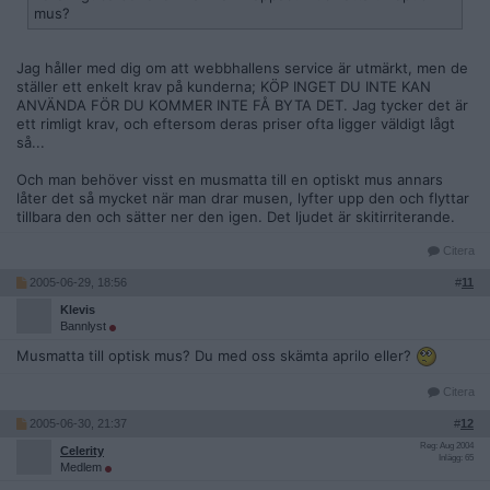
mus?
Jag håller med dig om att webbhallens service är utmärkt, men de
ställer ett enkelt krav på kunderna; KÖP INGET DU INTE KAN
ANVÄNDA FÖR DU KOMMER INTE FÅ BYTA DET. Jag tycker det är
ett rimligt krav, och eftersom deras priser ofta ligger väldigt lågt
så...
Och man behöver visst en musmatta till en optiskt mus annars
låter det så mycket när man drar musen, lyfter upp den och flyttar
tillbara den och sätter ner den igen. Det ljudet är skitirriterande.
Citera
2005-06-29, 18:56
#
11
Klevis
Bannlyst
Musmatta till optisk mus? Du med oss skämta aprilo eller?
Citera
2005-06-30, 21:37
#
12
Reg: Aug 2004
Celerity
Inlägg: 65
Medlem