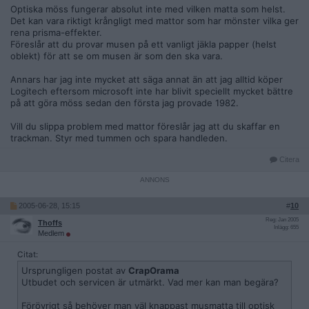
Optiska möss fungerar absolut inte med vilken matta som helst.
Det kan vara riktigt krångligt med mattor som har mönster vilka ger
rena prisma-effekter.
Föreslår att du provar musen på ett vanligt jäkla papper (helst
oblekt) för att se om musen är som den ska vara.
Annars har jag inte mycket att säga annat än att jag alltid köper
Logitech eftersom microsoft inte har blivit speciellt mycket bättre
på att göra möss sedan den första jag provade 1982.
Vill du slippa problem med mattor föreslår jag att du skaffar en
trackman. Styr med tummen och spara handleden.
Citera
2005-06-28, 15:15
#
10
Reg: Jan 2005
Thoffs
Inlägg: 655
Medlem
Citat:
Ursprungligen postat av
CrapOrama
Utbudet och servicen är utmärkt. Vad mer kan man begära?
Förövrigt så behöver man väl knappast musmatta till optisk