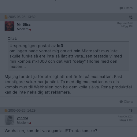
Citera
2005-06-28, 13:32
#
8
Reg: Dec 2003
Mr_Bliss
Inlägg: 776
Medlem
Citat:
Ursprungligen postat av
Ic3
om ingen hade varnat mig om att min Microsoft mus inte
skulle funka sà ere inte sà làtt att veta..sen testade vi med
min kompis mx1000 och det vart "delay" tillome med den
musen...
Mja jag tar det ju för otroligt att det är fel på musmattan. Fast
konstigare saker har ju hänt. Ta med dig musmattan och din
kompis mus till Webhallen och be dem kolla själva. Rena produktfel
kan de inte neka dig att reklamera.
Citera
2005-06-28, 14:29
#
9
Reg: Okt 2003
yendor
Inlägg: 1 444
Medlem
Webhallen, kan det vara gamla JET-data kanske?