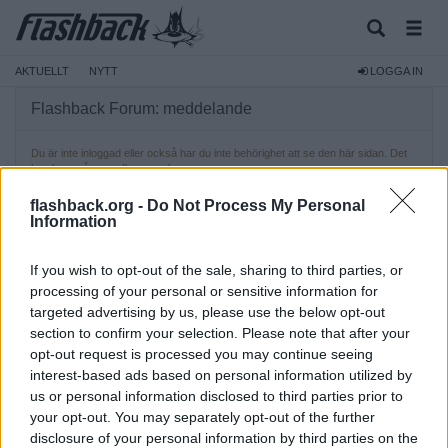
AKTUELLT
NYTT
LOGGA IN
Flashback Forum: meddelande
Du är inte inloggad eller också har du inte behörighet att se den här sidan. Det
kan bero på en av flera orsaker:
Du är inte inloggad. Fyll i formuläret längst ner på sidan och försök
flashback.org -
Do Not Process My Personal
igen.
Information
Du har inte rätt behörighet för att se den här sidan. Försöker du att
redigera någon annans inlägg, komma åt admininstrativa funktioner
eller något annat skyddat system?
If you wish to opt-out of the sale, sharing to third parties, or
Om du försöker att posta, kan det vara så att administratören har
stängt av ditt konto, eller så väntar det på aktivering.
processing of your personal or sensitive information for
targeted advertising by us, please use the below opt-out
Logga in
section to confirm your selection. Please note that after your
opt-out request is processed you may continue seeing
interest-based ads based on personal information utilized by
us or personal information disclosed to third parties prior to
your opt-out. You may separately opt-out of the further
Kom ihåg mig?
Glömt lösenord?
disclosure of your personal information by third parties on the