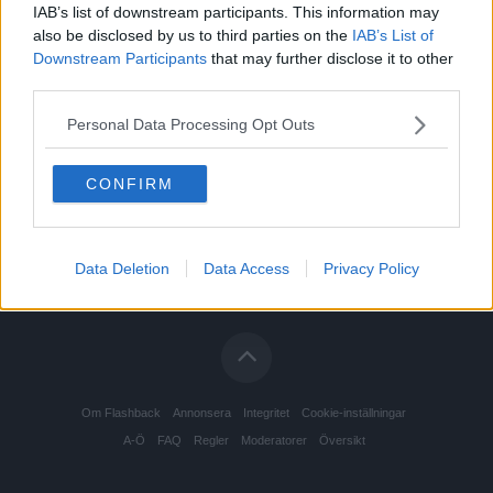
IAB’s list of downstream participants. This information may
Logga in
also be disclosed by us to third parties on the
IAB’s List of
Administratören kan ha krävt att du måste
registrerat
dig innan du kan se den
Downstream Participants
that may further disclose it to other
här sidan.
third parties.
Personal Data Processing Opt Outs
CONFIRM
Data Deletion
Data Access
Privacy Policy
Om Flashback
Annonsera
Integritet
Cookie-inställningar
A-Ö
FAQ
Regler
Moderatorer
Översikt