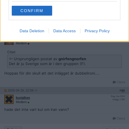
Norge kan inte spela fotboll så det kan du bara glömma allt om.
CONFIRM
Jag hoppas Brasilien vinner - brukar spela kul fotboll.
Citera
Data Deletion
Data Access
Privacy Policy
2026-04-26, 22:25
#
43
Reg: Okt 2005
Mr_Sinister
Inlägg: 1 486
Medlem
Citat:
Ursprungligen postat av
gnirfengnorfen
Det är ju Sverige som är i den gruppen (F).
Hoppas för din skull att det inlägget är dubbelironi....
Citera
2026-04-26, 22:59
#
44
Reg: Jun 2014
burialhex
Inlägg: 2 284
Medlem
hade det inte vart kul om Iran vann?
Citera
4