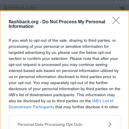
2026-04-26, 21:42
#
41
Reg: Mar 2014
gnirfengnorfen
Inlägg: 713
Medlem
flashback.org -
Do Not Process My Personal
Information
Citat:
Ursprungligen postat av
Mr_Sinister
Holland har ju fortfarande aldrig vunnit VM så på tiden .. bra
If you wish to opt-out of the sale, sharing to third parties, or
lottning för dem med Tunisien , Japan och ytterliggare ett
processing of your personal or sensitive information for
uefa lag.
targeted advertising by us, please use the below opt-out
section to confirm your selection. Please note that after your
Det är ju Sverige som är i den gruppen (F).
opt-out request is processed you may continue seeing
Citera
interest-based ads based on personal information utilized by
us or personal information disclosed to third parties prior to
your opt-out. You may separately opt-out of the further
2026-04-26, 22:00
#
42
disclosure of your personal information by third parties on the
IAB’s list of downstream participants. This information may
olikasmakeravbajs
Bannlyst
also be disclosed by us to third parties on the
IAB’s List of
Downstream Participants
that may further disclose it to other
Citat:
third parties.
Ursprungligen postat av
Vatos.Locos
Jag kommer följa Norge och hoppas på dem pga släkt där.
Personal Data Processing Opt Outs