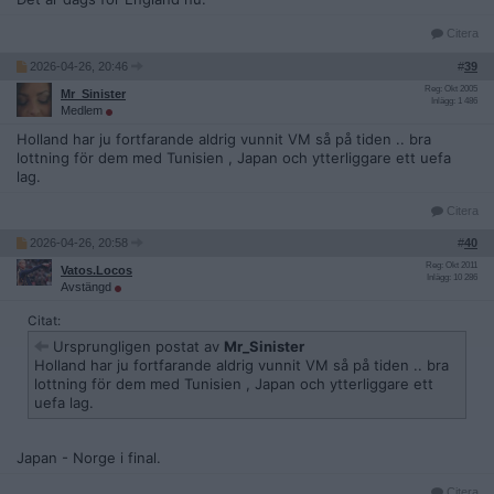
Citera
2026-04-26, 20:46
#
39
Reg: Okt 2005
Mr_Sinister
Inlägg: 1 486
Medlem
Holland har ju fortfarande aldrig vunnit VM så på tiden .. bra
lottning för dem med Tunisien , Japan och ytterliggare ett uefa
lag.
Citera
2026-04-26, 20:58
#
40
Reg: Okt 2011
Vatos.Locos
Inlägg: 10 286
Avstängd
Citat:
Ursprungligen postat av
Mr_Sinister
Holland har ju fortfarande aldrig vunnit VM så på tiden .. bra
lottning för dem med Tunisien , Japan och ytterliggare ett
uefa lag.
Japan - Norge i final.
Citera