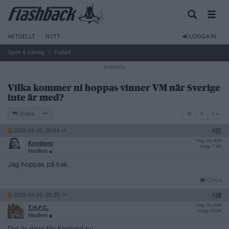
AKTUELLT
NYTT
LOGGA IN
Sport & träning
Fotboll
Vilka kommer ni hoppas vinner VM när Sverige
inte är med?
4
Svara
4
2026-04-26, 00:54
#
37
Reg: Jun 2010
Knotknet
Inlägg: 7 108
Medlem
Jag hoppas på Irak.
Citera
2026-04-26, 08:39
#
38
Reg: Okt 2008
T.H.F.C.
Inlägg: 19 228
Medlem
Det är dags för England nu.