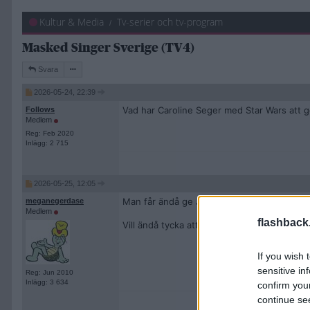
Kultur & Media
Tv-serier och tv-program
Masked Singer Sverige (TV4)
Svara
2026-05-24, 22:39
Vad har Caroline Seger med Star Wars att g
Follows
Medlem
Reg: Feb 2020
Inlägg: 2 715
2026-05-25, 12:05
Man får ändå ge John Lundvik att han gjorde
meganegerdase
Medlem
flashback
Vill ändå tycka att säsongens bästa framträ
If you wish 
sensitive in
Reg: Jun 2010
Inlägg: 3 634
confirm you
continue se