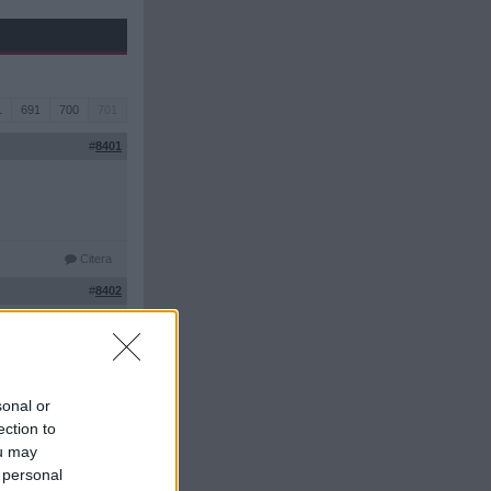
1
691
700
701
#
8401
Citera
#
8402
sonal or
ection to
ou may
 personal
Citera