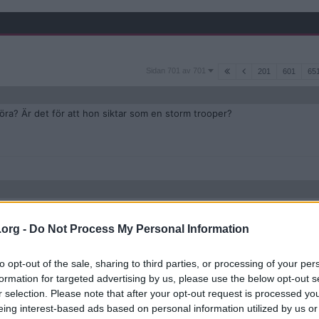
Sidan
Sidan 701 av 701
201
601
65
701
av
701
öra? Är det för att hon siktar som en storm trooper?
 det bästa av situationen som riktig artist i ett program mot amatörer.
.org -
Do Not Process My Personal Information
dande var Sheriffens finalnummer, han förtjänar att vinna
to opt-out of the sale, sharing to third parties, or processing of your per
formation for targeted advertising by us, please use the below opt-out s
r selection. Please note that after your opt-out request is processed y
eing interest-based ads based on personal information utilized by us or