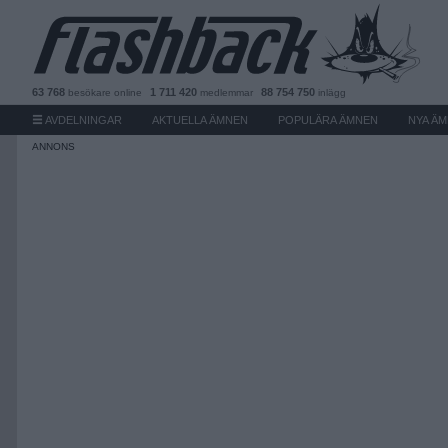
63 768
1 711 420
88 754 750
besökare
online
medlemmar
inlägg
AVDELNINGAR
AKTUELLA ÄMNEN
POPULÄRA ÄMNEN
NYA Ä