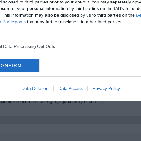
disclosed to third parties prior to your opt-out. You may separately opt-
losure of your personal information by third parties on the IAB’s list of
 hur jäkla dåligt det är
. This information may also be disclosed by us to third parties on the
IA
Participants
that may further disclose it to other third parties.
l Data Processing Opt Outs
ase
CONFIRM
rde det bästa av situationen som riktig artist i ett program mot amatöre
trädande var Sheriffens finalnummer, han förtjänar att vinna
Data Deletion
Data Access
Privacy Policy
go och självgodhet mer på något sätt då han mer eller mindre blivit cance
människan och hans otroligt själgoda attityd och flin...
9