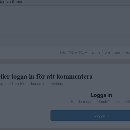
dan varit med.
Sidan
Sidan 701 av 701
201
601
65
701
av
701
ller logga in för att kommentera
ara medlem för att kunna kommentera
Logga in
Har du redan ett konto? Logga in h
Logga in