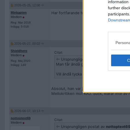
information 
2026-05-25, 12:08
further disc
Har fortfarande trauma efter man sett detta,
Minkapten
participants
Medlem
Downstream 
Reg: Mar 2018
Inlägg: 5 018
Persona
2026-05-27, 00:02
Shieldhero
Citat:
Medlem
Ursprungligen postat av
meganegerd
Reg: Maj 2020
Man får ändå ge John Lundvik att han gjo
Inlägg: 140
Vill ändå tycka att säsongens bästa fram
Absolut, han var ju tvungen att mata sitt e
Mellokritiken mot KAJ. Suck, klarar inte av 
2026-06-17, 10:13
nottoptext69
Citat:
Medlem
Ursprungligen postat av
nottoptext6