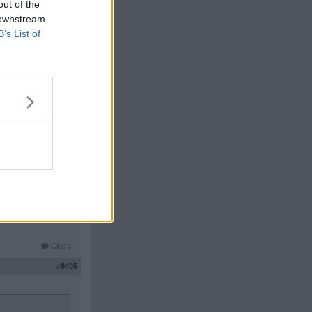
out of the
#
8403
 downstream
B’s List of
Citera
#
8404
r.
llad efter
Citera
#
8405