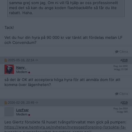
samma grej som jag. Om ni vill få hjälp av oss professionellt
med det så kan du ange koden flashback4life så får du lite
rabatt. Haha.
Tack!
Vet du hur din hyra på 90 000 kr var tänkt att fördelas mellan LF
och Convendum?
Citera
2025-05-16, 22:14
#
218
Reg: Jun 2002
Harry_
Inlägg: 13 198
Medlem
så det är OK att acceptera höga hyra för att anmäla dom för att
komma över lägenheten?
Citera
2026-02-28, 20:49
#
219
Reg: Jan 2024
LezFear
Inlägg: 985
Medlem
Leo Giertz försökte få huset tvångsförvaltat men gick på pumpen:
https://www.hemhyra.se/nyheter/hyresgastforening-forsokte-fa-