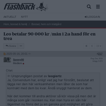
AKTUELLT
NYTT
LOGGA IN
Hem, bostad & familj
Bostad, hem och trädgård
Leo betalar 90 000 kr /mån i 2:a hand för en
trea
19
Svara
19
2025-05-16, 20:01
#
217
Reg: Dec 2019
Sonny00
Inlägg: 5 873
Medlem
Citat:
Ursprungligen postat av
leogiertz
Ja, Convendum har, enligt vad jag har förstått, beslutat att
lägga ner den här verksamheten men låter de som har
kontrakt med dem bo kvar. Ändå snyggt hanterat av dem.
När det kommer till andra aktörer så kör vissa på men det är
många som går i konken nu. Kan man hyra en sån här
lägenhet nu finns det ju en ganska god möjlighet att göra