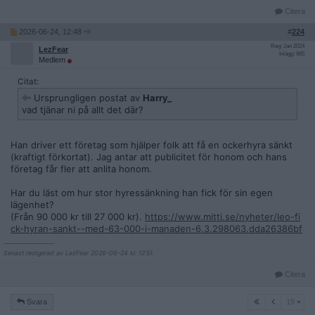
Citera
2026-06-24, 12:48
#
224
Reg: Jan 2024
LezFear
Inlägg: 985
Medlem
Citat:
Ursprungligen postat av
Harry_
vad tjänar ni på allt det där?
Han driver ett företag som hjälper folk att få en ockerhyra sänkt
(kraftigt förkortat). Jag antar att publicitet för honom och hans
företag får fler att anlita honom.
Har du läst om hur stor hyressänkning han fick för sin egen
lägenhet?
(Från 90 000 kr till 27 000 kr).
https://www.mitti.se/nyheter/leo-fi
ck-hyran-sankt--med-63-000-i-manaden-6.3.298063.dda26386bf
__________________
Senast redigerad av LezFear 2026-06-24 kl. 12:51.
Citera
19
Svara
19