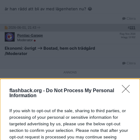
är han rädd att bli av med lägenheten nu? 😂
Citera
2026-06-01, 21:43
#
221
Reg: Nov 2016
Pontiac-Garage
Inlägg: 13 932
Moderator
Ekonomi: övrigt --> Bostad, hem och trädgård
/Moderator
Citera
2026-06-23, 16:22
#
222
flashback.org -
Do Not Process My Personal
Reg: Nov 2023
leogiertz
Inlägg: 8
Information
Medlem
Citat:
If you wish to opt-out of the sale, sharing to third parties, or
Ursprungligen postat av
LezFear
processing of your personal or sensitive information for
Leo Giertz försökte få huset tvångsförvaltat men gick på
targeted advertising by us, please use the below opt-out
pumpen:
https://www.hemhyra.se/nyheter/hyresgastforenin
g-forsokte-fa-hyreshus-tvangsforvaltat-hovratten-sager-nej/
section to confirm your selection. Please note that after your
opt-out request is processed you may continue seeing