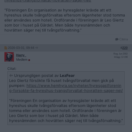
hyreshus-tvangsforvaltat-hovratten-sager-nej/
”Föreningen En organisation av hyresgäster krävde att ett
hyreshus skulle tvångsförvaltas eftersom lägenheter stod tomma
eller användes som hotell. Ordförande i föreningen är Leo Giertz
som bor i huset på Gärdet. Men både hyresnämnden och
hovrätten säger nej till tvångsförvaltning.”
Citera
2026-03-01, 09:44
#
220
Reg: Jun 2002
Harry_
Inlägg: 13 198
Medlem
Citat:
Ursprungligen postat av
LezFear
Leo Giertz försökte få huset tvångsförvaltat men gick på
pumpen:
https://www.hemhyra.se/nyheter/hyresgastforenin
g-forsokte-fa-hyreshus-tvangsforvaltat-hovratten-sager-nej/
”Föreningen En organisation av hyresgäster krävde att ett
hyreshus skulle tvångsförvaltas eftersom lägenheter stod
tomma eller användes som hotell. Ordförande i föreningen är
Leo Giertz som bor i huset på Gärdet. Men både
hyresnämnden och hovrätten säger nej till tvångsförvaltning.”