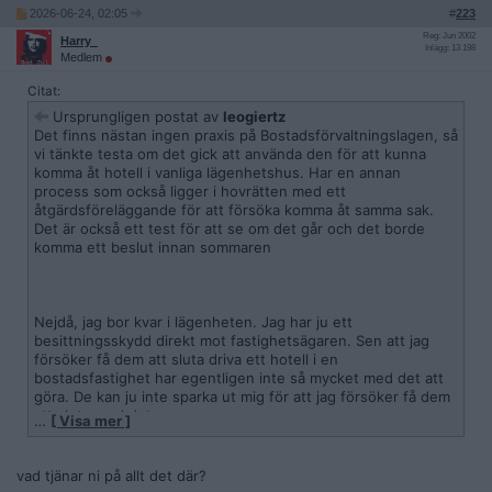
2026-06-24, 02:05
#
223
Reg: Jun 2002
Harry_
Inlägg: 13 198
Medlem
Citat:
Ursprungligen postat av
leogiertz
Det finns nästan ingen praxis på Bostadsförvaltningslagen, så
vi tänkte testa om det gick att använda den för att kunna
komma åt hotell i vanliga lägenhetshus. Har en annan
process som också ligger i hovrätten med ett
åtgärdsföreläggande för att försöka komma åt samma sak.
Det är också ett test för att se om det går och det borde
komma ett beslut innan sommaren
Nejdå, jag bor kvar i lägenheten. Jag har ju ett
besittningsskydd direkt mot fastighetsägaren. Sen att jag
försöker få dem att sluta driva ett hotell i en
bostadsfastighet har egentligen inte så mycket med det att
göra. De kan ju inte sparka ut mig för att jag försöker få dem
att sluta med det...
…
[ Visa mer ]
vad tjänar ni på allt det där?