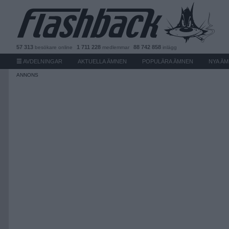
57 313
1 711 228
88 742 858
besökare
online
medlemmar
inlägg
AVDELNINGAR
AKTUELLA ÄMNEN
POPULÄRA ÄMNEN
NYA Ä