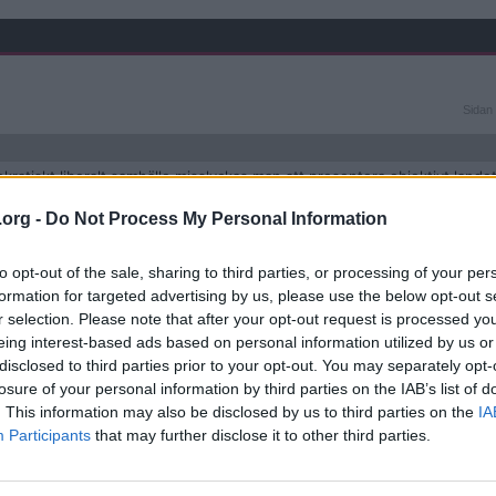
Sidan
Sidan 
3
av
3
okratiskt liberalt samhälle misslyckas man att presentera objektivt lande
ga schyssta svar. Kungen framstår som lågbegåvad och simpel. Det bästa 
slutet. Noll klass och personlig styrka.
.org -
Do Not Process My Personal Information
to opt-out of the sale, sharing to third parties, or processing of your per
formation for targeted advertising by us, please use the below opt-out s
r selection. Please note that after your opt-out request is processed y
eing interest-based ads based on personal information utilized by us or
disclosed to third parties prior to your opt-out. You may separately opt-
losure of your personal information by third parties on the IAB’s list of
verkar som det är det som tråden handlar om även om "och jag" saknas 
. This information may also be disclosed by us to third parties on the
IA
Participants
that may further disclose it to other third parties.
 när det gäller frågorna.