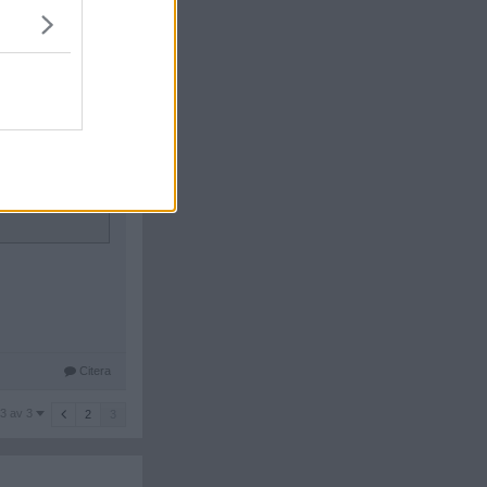
tt på nära håll
Citera
#
27
as i rubriken.
Citera
3 av 3
2
3