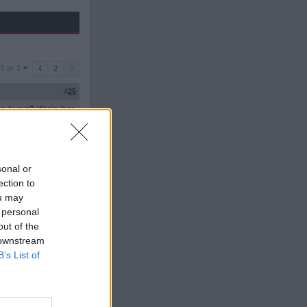
3 av 3
2
3
#
25
ts kung? Karin har
var när han
sonal or
ection to
ou may
 personal
Citera
out of the
#
26
 downstream
i rubriken.
B’s List of