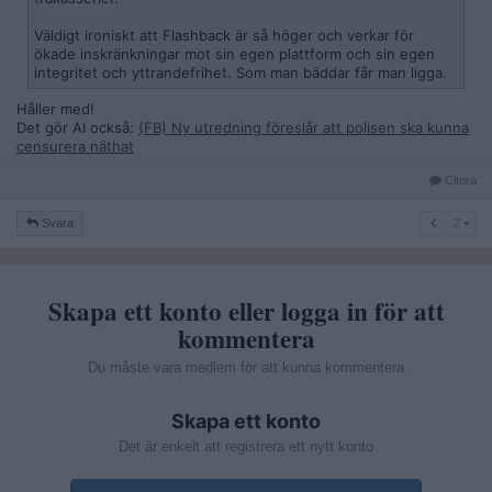
Väldigt ironiskt att Flashback är så höger och verkar för
ökade inskränkningar mot sin egen plattform och sin egen
integritet och yttrandefrihet. Som man bäddar får man ligga.
Håller med!
Det gör AI också:
(FB) Ny utredning föreslår att polisen ska kunna
censurera näthat
Citera
2
Svara
2
Skapa ett konto eller logga in för att
kommentera
Du måste vara medlem för att kunna kommentera
Skapa ett konto
Det är enkelt att registrera ett nytt konto