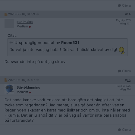
Citera
2026-06-16, 01:59
#
14
Reg: Apr 2015
panimalos
Inlägg: 237
Medlem
Citat:
Ursprungligen postat av
Room531
Du vet ju inte vad jag hatar! Det var hatiskt skrivet av dig!
Du svarade inte på det jag skrev.
Citera
2026-06-16, 02:07
#
15
Reg: Feb 2025
Stiert-Munning
Inlägg: 984
Medlem
Det hade kanske varit enklare att bara göra det olagligt att inte
tycka som regeringen? Jag menar, sluta gå över ån efter vatten.
Regeringen skapar en karta med åsikter och om du inte håller med
- Kumla. Det är ju ändå dit vi är på väg så varför inte bara snabba
på förfarandet?
Citera