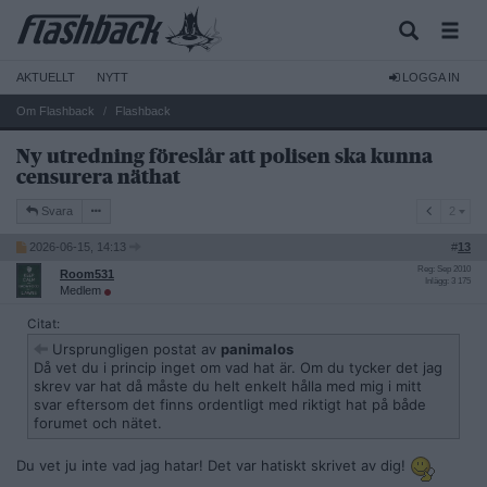
AKTUELLT
NYTT
LOGGA IN
Om Flashback
Flashback
Ny utredning föreslår att polisen ska kunna
censurera näthat
2
Svara
2
2026-06-15, 14:13
#
13
Reg: Sep 2010
Room531
Inlägg: 3 175
Medlem
Citat:
Ursprungligen postat av
panimalos
Då vet du i princip inget om vad hat är. Om du tycker det jag
skrev var hat då måste du helt enkelt hålla med mig i mitt
svar eftersom det finns ordentligt med riktigt hat på både
forumet och nätet.
Du vet ju inte vad jag hatar! Det var hatiskt skrivet av dig!