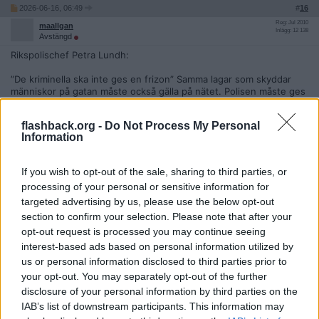
2026-06-16, 06:49
#
16
Reg: Jul 2010
maallgan
Inlägg: 12 138
Avstängd
Rikspolischef Petra Lundh:
”De kriminella ska inte ges en frizon” Samma lagar som skyddar
människor på gatan måste också gälla på nätet. Polisen måste ges
bättre möjlighet att ingripa mot brottsligheten i digitala miljöer,
skriver rikspolischef Petra Lundh.
flashback.org -
Do Not Process My Personal
Information
https://www.svd.se/a/9p6dLl/rikspolischefen-de-kriminella-ska-int
e-ges-en-frizon-pa-natet
If you wish to opt-out of the sale, sharing to third parties, or
Citera
processing of your personal or sensitive information for
2026-06-16, 10:44
#
17
targeted advertising by us, please use the below opt-out
Reg: Mar 2026
Devalvera
section to confirm your selection. Please note that after your
Inlägg: 1 550
Medlem
opt-out request is processed you may continue seeing
Citat:
interest-based ads based on personal information utilized by
us or personal information disclosed to third parties prior to
Ursprungligen postat av
triptyken
Om man läser lagförslaget så ser det ut som FB sitter lugnt.
your opt-out. You may separately opt-out of the further
Tänker att det kan bli hårdare med stjärnor i folks namn men
disclosure of your personal information by third parties on the
bortom det verkar det OK för vår del?
IAB’s list of downstream participants. This information may