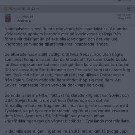
Citera
2026-06-26, 07:43
#
4
Reg: Jul 2015
Linnaeuss
Inlägg: 1 270
Medlem
Nationalsocialismen är inte nödvändigtvis imperialistisk. Att andra
världskriget uppkom berodde mer på kvarlevande osämja från
första världskriget än på aktuella ideologier, och det var just
krigföring som ledde till att tyskarna invaderade länder.
De allierade hade ställt väldigt orättvisa fredsvillkor, utan några
som helst kompromisser, där de krävde att Tyskland skulle betala
hutlösa krigskompensationer och ge dem flera av deras territorier.
Det var dessutom Storbritannien och Frankrike som förklarade krig
mot Tyskland efter att de, med all rätt, tog tillbaka Ostpreussen
från Polen. Sedan gaddade flera länder ihop sig med dem. Att
Sovjet invaderade Polen verkade dock vara helt okej.
De enda länderna Hitler faktiskt förklarade krig mot var Sovjet och
USA. Sovjet hade ju erövrat hela Östeuropa och det var
förmodligen bara en fråga om tid innan de gjorde samma sak med
Tyskland, varpå tyskarna bestämde sig för att preventivt invadera
dem först. Även om USA ”officiellt” var neutralt innan
krigsförklaringen gav de väpnat bistånd till Tysklands motståndare.
Hitler ville egentligen inget hellre än att helt enkelt få bygga upp