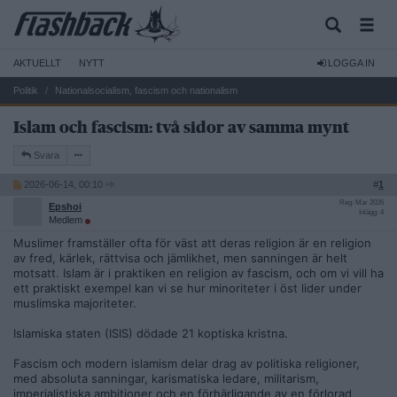
AKTUELLT
NYTT
LOGGA IN
Politik
Nationalsocialism, fascism och nationalism
Islam och fascism: två sidor av samma mynt
Svara
2026-06-14, 00:10
#
1
Reg: Mar 2026
Epshoi
Inlägg: 4
Medlem
Muslimer framställer ofta för väst att deras religion är en religion
av fred, kärlek, rättvisa och jämlikhet, men sanningen är helt
motsatt. Islam är i praktiken en religion av fascism, och om vi vill ha
ett praktiskt exempel kan vi se hur minoriteter i öst lider under
muslimska majoriteter.
Islamiska staten (ISIS) dödade 21 koptiska kristna.
Fascism och modern islamism delar drag av politiska religioner,
med absoluta sanningar, karismatiska ledare, militarism,
imperialistiska ambitioner och en förhärligande av en förlorad