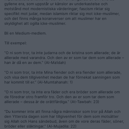
gyllene era, som uppstår ur känslor av underkastelse och
motstånd mot modernistiska värderingar; fascism riktar sig
specifikt mot judar, medan islamism riktar sig mot icke-muslimer,
och det finns många koranverser om att muslimer har en
skyldighet att ogilla icke-muslimer.
Bli en Medium-medlem.
Till exempel:
”O ni som tror, ta inte judarna och de kristna som allierade; de är
allierade med varandra. Och den av er som tar dem som allierade –
han är då en av dem.” (Al-Ma’idah)
”O ni som tror, ta inte Mina fiender och era fiender som allierade,
och visa dem tillgivenhet medan de har förnekat sanningen som
har kommit till er.” (Al-Mumtahanah: 1)
”O ni som tror, ta inte era fäder och era bröder som allierade om
de föredrar otro framför tro. Och den av er som tar dem som
allierade – dessa är de orättfärdiga.” (At-Tawbah: 23)
”Du kommer inte att finna några människor som tror på Allah och
den Yttersta dagen som har tillgivenhet för dem som motsätter
sig Allah och Hans sändebud, även om de vore deras fäder, söner,
bröder eller släktingar.” (Al-Mujadila: 22)