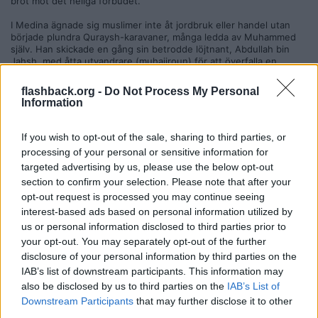
bröt mot det heliga förbudet.
I Medina ägnade sig muslimer inte åt jordbruk eller handel utan
började plundra Quraysh-karavaner, många ledda av Muhammed
själv. Han skickade en gång sin betrodde löjtnant, Abdullah bin
Jahsh, med åtta utvandrare (muhajiroun) för att överfalla en
Quraysh-karavan i Nakhla. De lydde, men när de fann att
karavanen bar läder och russin var det sista dagen i den heliga
flashback.org -
Do Not Process My Personal
månaden Rajab, då strid var förbjuden; att vänta skulle ha låtit
Information
karavanen återvända säkert till Mecka.
Och i Koranen finns verser såsom:
If you wish to opt-out of the sale, sharing to third parties, or
processing of your personal or sensitive information for
”Och vet att vad ni än erövrar som krigsbyte – så tillhör en
targeted advertising by us, please use the below opt-out
femtedel av det Allah och Sändebudet.” (Al-Anfal)
section to confirm your selection. Please note that after your
”Och kämpa mot dem tills det inte längre finns någon fitna och
opt-out request is processed you may continue seeing
hela religionen tillhör Allah. Men om de upphör, så ser Allah vad de
interest-based ads based on personal information utilized by
gör.” (Al-Anfal: 39)
us or personal information disclosed to third parties prior to
your opt-out. You may separately opt-out of the further
Källor: *The History of Jihad — From Muhammad to ISIS* Robert
Spencer, *Islamic Fascism* Hamed Abdel-Samad
disclosure of your personal information by third parties on the
IAB’s list of downstream participants. This information may
Citera
also be disclosed by us to third parties on the
IAB’s List of
2026-06-14, 01:14
#
2
Downstream Participants
that may further disclose it to other
Reg: Aug 2018
third parties.
SaboMuggade