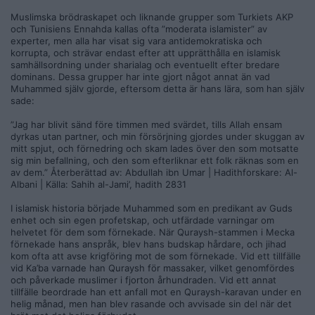
Muslimska brödraskapet och liknande grupper som Turkiets AKP
och Tunisiens Ennahda kallas ofta ”moderata islamister” av
experter, men alla har visat sig vara antidemokratiska och
korrupta, och strävar endast efter att upprätthålla en islamisk
samhällsordning under sharialag och eventuellt efter bredare
dominans. Dessa grupper har inte gjort något annat än vad
Muhammed själv gjorde, eftersom detta är hans lära, som han själv
sade:
”Jag har blivit sänd före timmen med svärdet, tills Allah ensam
dyrkas utan partner, och min försörjning gjordes under skuggan av
mitt spjut, och förnedring och skam lades över den som motsatte
sig min befallning, och den som efterliknar ett folk räknas som en
av dem.” Återberättad av: Abdullah ibn Umar | Hadithforskare: Al-
Albani | Källa: Sahih al-Jami’, hadith 2831
I islamisk historia började Muhammed som en predikant av Guds
enhet och sin egen profetskap, och utfärdade varningar om
helvetet för dem som förnekade. När Quraysh-stammen i Mecka
förnekade hans anspråk, blev hans budskap hårdare, och jihad
kom ofta att avse krigföring mot de som förnekade. Vid ett tillfälle
vid Ka’ba varnade han Quraysh för massaker, vilket genomfördes
och påverkade muslimer i fjorton århundraden. Vid ett annat
tillfälle beordrade han ett anfall mot en Quraysh-karavan under en
helig månad, men han blev rasande och avvisade sin del när det