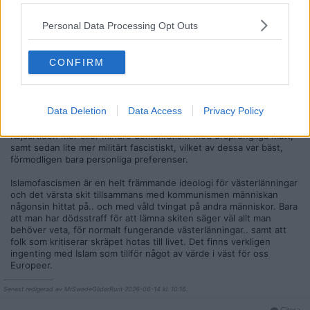
Inlägg: 1 484
Medlem
Vad skall diskuteras?
Personal Data Processing Opt Outs
Att du är nummer 6 miljoner på bollen med denna boomertagning?
Citera
CONFIRM
2026-06-14, 10:11
#
3
Reg: Okt 2020
MrSwedeGliderRunt
Inlägg: 3 862
Medlem
Data Deletion
Data Access
Privacy Policy
Antika Rom var både under den Romerska republiken och sedan
Kejsartiden mer eller mindre demokratiskt med ursprungliga mått,
samt sedan lite mer militärt fascistiskt, vilket av dessa var bäst,
förmodligen bara personliga preferenser.
Islamofascismen är en helt främmande ideologi för västerlänningar
och det värsta skit tillsammans med kommunismen människan
någonsin hittat på.. och med våld tvingat på andra människor. Bara
att man har dödsstraff för att lämna skiten säger väl allt man
behöver veta, för normalt fungerande västerlänningar.. samt att
folk som kritiserar skräpet hotas till livet. Det finns verkligen
ingenting med Islam som tillför något av värde i väst för oss
Europeer.
__________________
Senast redigerad av MrSwedeGliderRunt 2026-06-14 kl. 10:16.