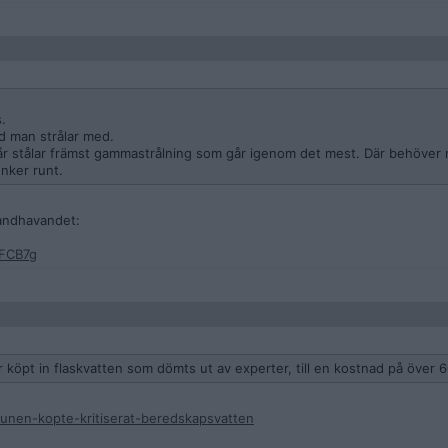
.
d man strålar med.
år stålar främst gammastrålning som går igenom det mest. Där behöver m
nker runt.
handhavandet:
jFCB7g
köpt in flaskvatten som dömts ut av experter, till en kostnad på över 6
munen-kopte-kritiserat-beredskapsvatten