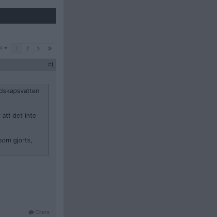
4
1
2
#
1
redskapsvatten
att det inte
som gjorts,
Citera