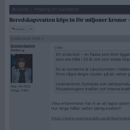
Livsstil
Prepping och survivalism
Beredskapsvatten köps in för miljoner kronor 
Svara
2026-06-04, 09:59
BombaySaphire
Citat:
Medlem
Ett enda test – en flaska som blivit lig
som ska hålla i 20 år och som sedan köps
En av kunderna är Länsstyrelsen i Hallan
finns några längre studier på att vatten på
Leverantören Outmeals och vattenproduce
Reg: Okt 2022
förpackningens kvalitet och interna kvalit
Inlägg: 5 981
Vilka erfarenheter har ni av att lagra vatten
Hur länge håller vatten tjänlig kvalitet?
https://www.sverigesradio.se/artikel/gran