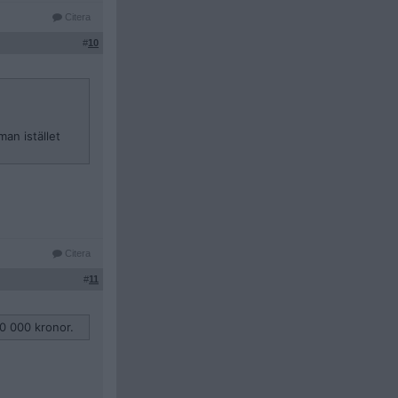
Citera
#
10
an istället
Citera
#
11
0 000 kronor.