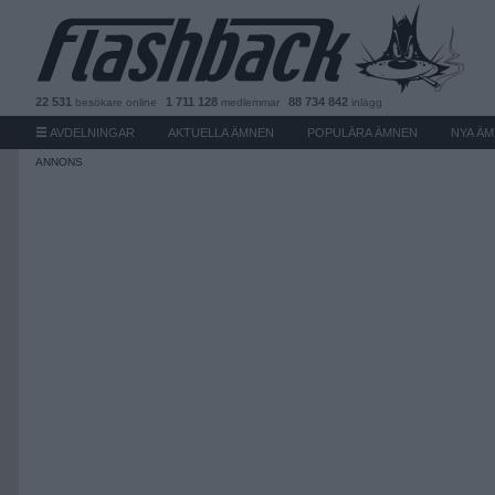
22 531
1 711 128
88 734 842
besökare
online
medlemmar
inlägg
AVDELNINGAR
AKTUELLA ÄMNEN
POPULÄRA ÄMNEN
NYA Ä