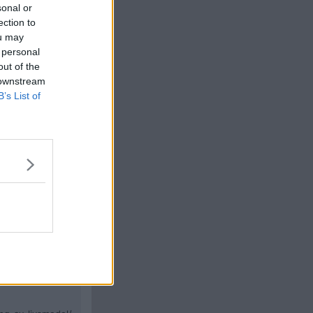
#
6
sonal or
ection to
ou may
 personal
out of the
 downstream
B’s List of
Citera
#
7