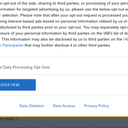
to opt-out of the sale, sharing to third parties, or processing of your per
formation for targeted advertising by us, please use the below opt-out s
r selection. Please note that after your opt-out request is processed y
eing interest-based ads based on personal information utilized by us or
t, så håller det väl hur länge som helst.
disclosed to third parties prior to your opt-out. You may separately opt-
losure of your personal information by third parties on the IAB’s list of
. This information may also be disclosed by us to third parties on the
IA
Participants
that may further disclose it to other third parties.
kvartsglas men tvivlar på att det finns.
l Data Processing Opt Outs
CONFIRM
av kvartsglas men tvivlar på att det finns.
Data Deletion
Data Access
Privacy Policy
dor dock :/