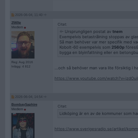
2026-06-04, 11:40
2560p
Citat:
Medlem
Ursprungligen postat av
tnem
Exempelvis betastrålning stoppas av glas
Så man behöver var mer specifik med va
Kobolt-60 exempelvis som
2560p
föresl
bygga en blyinfattning eller en betongbu
Reg: Aug 2016
Inlägg: 4 812
...och så behöver man vara lite försiktig i 
https://www.youtube.com/watch?v=jzdOu
2026-06-04, 14:54
BombaySaphire
Citat:
Medlem
Lidköping är en av de kommuner som har 
https://www.sverigesradio.se/artikel/kom