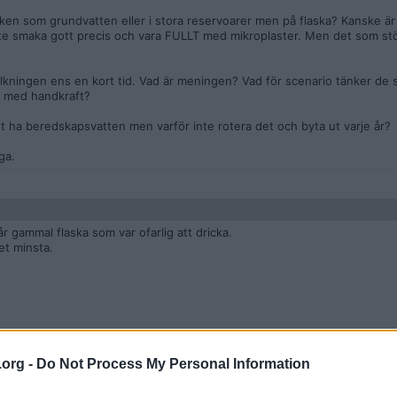
ken som grundvatten eller i stora reservoarer men på flaska? Kanske är 
nte smaka gott precis och vara FULLT med mikroplaster. Men det som stör
folkningen ens en kort tid. Vad är meningen? Vad för scenario tänker de 
t med handkraft?
 att ha beredskapsvatten men varför inte rotera det och byta ut varje år?
ga.
r gammal flaska som var ofarlig att dricka.
et minsta.
.org -
Do Not Process My Personal Information