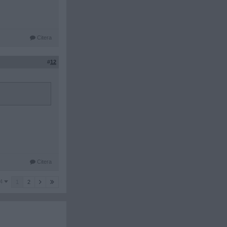
Citera
#
12
Citera
4
1
2