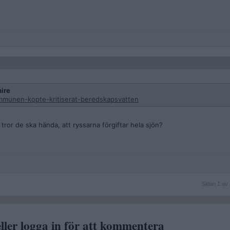
ire
ommunen-kopte-kritiserat-beredskapsvatten
 tror de ska hända, att ryssarna förgiftar hela sjön?
Sidan
Sidan 1 av 
1
av
4
ller logga in för att kommentera