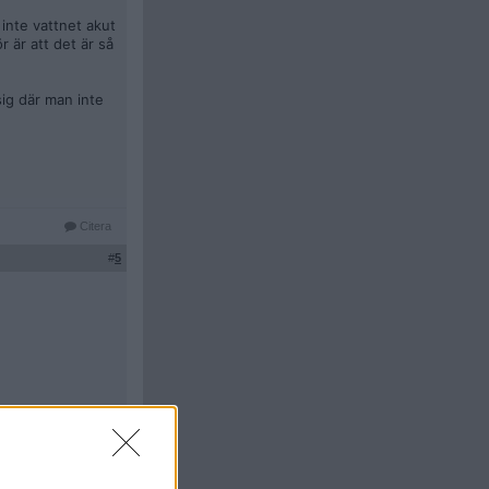
inte vattnet akut
 är att det är så
sig där man inte
Citera
#
5
Citera