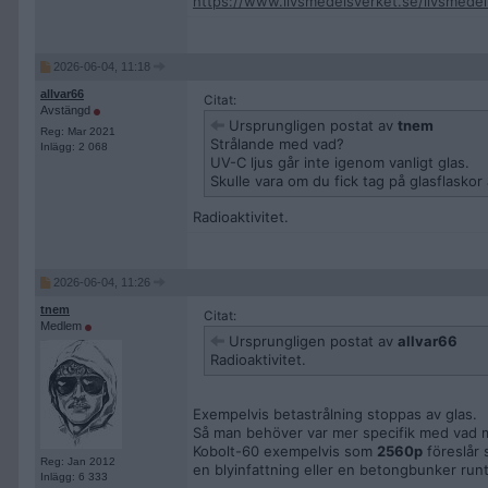
https://www.livsmedelsverket.se/livsmedel
2026-06-04, 11:18
allvar66
Citat:
Avstängd
Ursprungligen postat av
tnem
Reg: Mar 2021
Strålande med vad?
Inlägg: 2 068
UV-C ljus går inte igenom vanligt glas.
Skulle vara om du fick tag på glasflaskor 
Radioaktivitet.
2026-06-04, 11:26
tnem
Citat:
Medlem
Ursprungligen postat av
allvar66
Radioaktivitet.
Exempelvis betastrålning stoppas av glas.
Så man behöver var mer specifik med vad m
Kobolt-60 exempelvis som
2560p
föreslår 
Reg: Jan 2012
en blyinfattning eller en betongbunker runt
Inlägg: 6 333