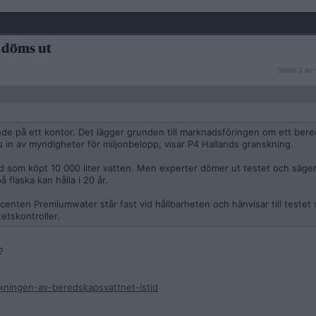
- döms ut
Sidan
Sidan 1 av 
1
av
4
gande på ett kontor. Det lägger grunden till marknadsföringen om ett be
 in av myndigheter för miljonbelopp, visar P4 Hallands granskning.
d som köpt 10 000 liter vatten. Men experter dömer ut testet och säger 
 flaska kan hålla i 20 år.
nten Premiumwater står fast vid hållbarheten och hänvisar till testet 
etskontroller.
?
skningen-av-beredskapsvattnet-istid