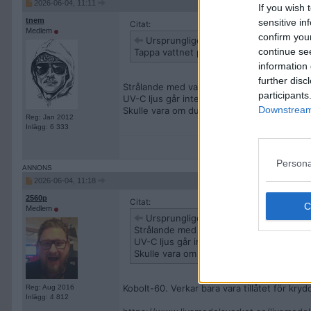
2026-06-04, 11:11
If you wish 
tnem
sensitive in
Citat:
Medlem
confirm you
Ursprungligen postat av
2560p
continue se
Tappa vattnet på glasflaska och stråla de
information 
further disc
Strålande med vad?
participants
UV-C ljus går inte igenom vanligt glas.
Downstream 
Skulle vara om du fick tag på glasflaskor av 
Reg: Jan 2012
Inlägg: 6 333
Persona
2026-06-04, 11:18
2560p
Citat:
Medlem
Ursprungligen postat av
tnem
Strålande med vad?
UV-C ljus går inte igenom vanligt glas.
Skulle vara om du fick tag på glasflaskor 
Kobolt-60. Verkar bara vara tillåtet för kryd
Reg: Aug 2016
Inlägg: 4 812