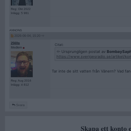
Reg: Okt 2022
Inlägg: 5 981
2026-06-04, 15:20
2560p
Citat:
Medlem
Ursprungligen postat av
BombaySaph
https://www.sverigesradio.se/artikel/k
Tar inte de sitt vatten från Vänern? Vad fan
Reg: Aug 2016
Inlägg: 4 812
Svara
Skapa ett konto e