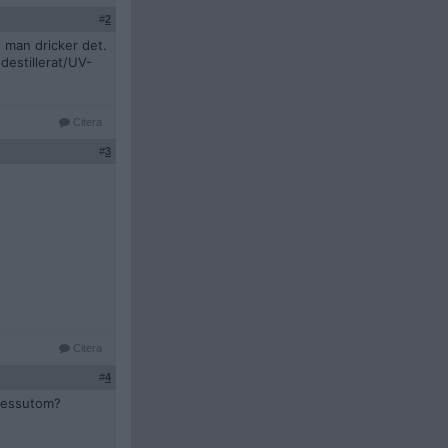
#
2
an man dricker det.
 destillerat/UV-
Citera
#
3
Citera
#
4
 dessutom?