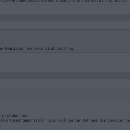
-och-innehall/oonskade-amnen/radioaktivitet-och-bestralning/bestralni
av kvartsglas men tvivlar på att det finns.
an strålar med.
stålar främst gammastrålning som går igenom det mest. Där behöver man
.