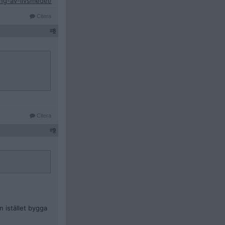
ng-av-livsmedel/
Citera
#
8
Citera
#
9
 istället bygga