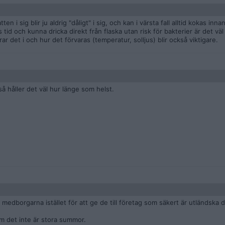
n i sig blir ju aldrig "dåligt" i sig, och kan i värsta fall alltid kokas inn
tid och kunna dricka direkt från flaska utan risk för bakterier är det väl
r det i och hur det förvaras (temperatur, solljus) blir också viktigare.
så håller det väl hur länge som helst.
l medborgarna istället för att ge de till företag som säkert är utländska
m det inte är stora summor.