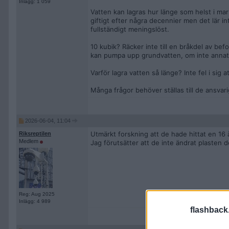
Inlägg: 1 059
Vatten kan lagras hur länge som helst i mar
giftigt efter några decennier men det lär i
fullständigt meningslöst.
10 kubik? Räcker inte till en bråkdel av be
kan pumpa upp grundvatten, om inte anna
Varför lagra vatten så länge? Inte fel i sig
Många frågor behöver ställas till de ansvari
2026-06-04, 11:04
Utmärkt forskning att de hade hittat en 16 å
Riksreptilen
Medlem
Jag förutsätter att de inte ändrat plasten d
Reg: Aug 2025
Inlägg: 4 989
flashback