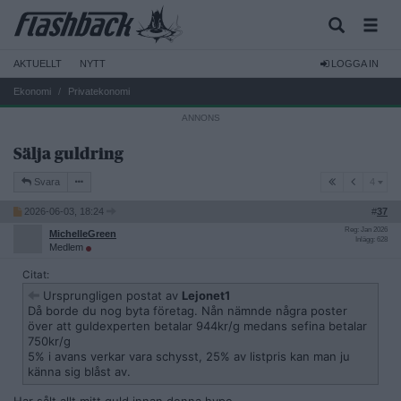
AKTUELLT
NYTT
LOGGA IN
Ekonomi
Privatekonomi
Sälja guldring
4
Svara
4
2026-06-03, 18:24
#
37
Reg: Jan 2026
MichelleGreen
Inlägg: 628
Medlem
Citat:
Ursprungligen postat av
Lejonet1
Då borde du nog byta företag. Nån nämnde några poster
över att guldexperten betalar 944kr/g medans sefina betalar
750kr/g
5% i avans verkar vara schysst, 25% av listpris kan man ju
känna sig blåst av.