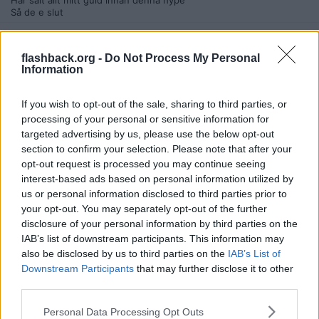
Har sålt allt mitt guld innan denna hype
Så de e slut
Citera
2026-06-03, 18:59
#
38
flashback.org -
Do Not Process My Personal
Information
Reg: Apr 2009
Lejonet1
Inlägg: 290
Medlem
If you wish to opt-out of the sale, sharing to third parties, or
Citat:
processing of your personal or sensitive information for
Ursprungligen postat av
MichelleGreen
targeted advertising by us, please use the below opt-out
Har sålt allt mitt guld innan denna hype
Så de e slut
section to confirm your selection. Please note that after your
opt-out request is processed you may continue seeing
Guld hypen har funnits i 2000 år nu isf. Guld har alltid varit
interest-based ads based on personal information utilized by
eftertraktat. Jag skulle köpa guld för 25% under spotpris, det
skulle Gengis Khan också gjort.
us or personal information disclosed to third parties prior to
your opt-out. You may separately opt-out of the further
Du måste ju förstå att sefina sätter sina priser efter spotpriset.
disclosure of your personal information by third parties on the
Om guld säljs för 500kr kommer inte sefina köpa guld för 750kr
IAB’s list of downstream participants. This information may
utan dom kommer köpa det för 375kr, guldexpress eller vad de nu
also be disclosed by us to third parties on the
IAB’s List of
heter skulle betala 475kr.
__________________
Downstream Participants
that may further disclose it to other
Senast redigerad av Lejonet1 2026-06-03 kl. 19:16.
third parties.
Citera
Personal Data Processing Opt Outs