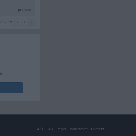
Citera
2 av 2
1
2
är
A-Ö
FAQ
Regler
Moderatorer
Översikt