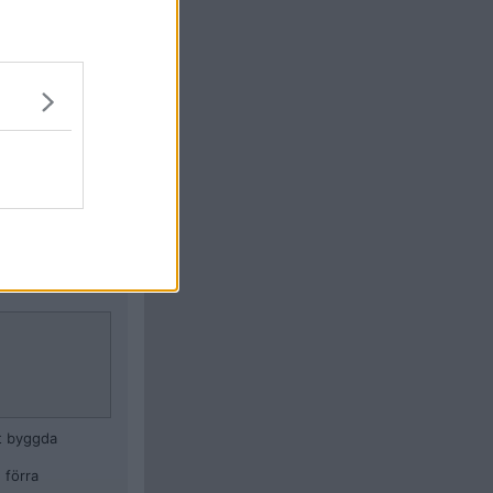
an
1929 och 1975
"
Citera
#
17
nt byggda
 förra