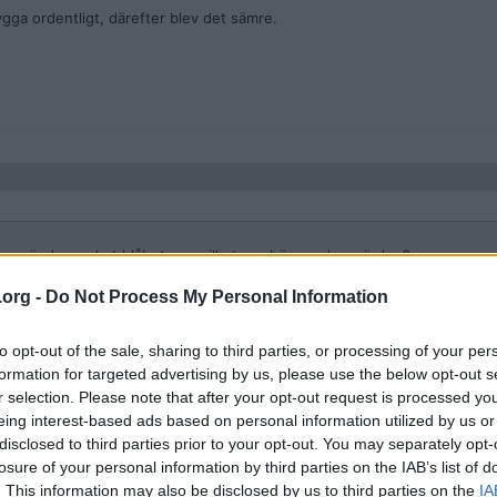
gga ordentligt, därefter blev det sämre.
an använde mycket blåbetong, vilket ger höga radon-värden?
 massproducerade radhus som inte får rivas idag.
.org -
Do Not Process My Personal Information
r 60- och
rial i många av bostäderna i det så kallade
to opt-out of the sale, sharing to third parties, or processing of your per
formation for targeted advertising by us, please use the below opt-out s
r selection. Please note that after your opt-out request is processed y
eing interest-based ads based on personal information utilized by us or
disclosed to third parties prior to your opt-out. You may separately opt-
losure of your personal information by third parties on the IAB’s list of
. This information may also be disclosed by us to third parties on the
IA