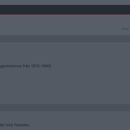
Sidan
Sidan 
2
av
2
ägenheterna från 1970-1990)
et inte fiskades.