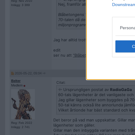
Reg: Nov 2010
Nej, framför allt tidigt 70-tal. I synner
Downstream 
Inlägg: 3 389
Blåbetongens ”storhetstid” var främst u
70-talen då den användes som byggnadsma
miljonprogrammet.
enligt ai
Persona
Jag har alltid trott det var 50-talet och har
edit
ser nu att
"Blåbetong, även kallad blå lätt
2026-05-22, 09:04
Belter
Citat:
Medlem
Ursprungligen postat av
RadioGaGa
60-tals lägenheter är det vanligaste och 
Jag gillar lägenheter som byggdes på 70-
50-tal känns också lite annorlunda jämfö
Vilket årtionde har bäst standard och kva
Det beror på vad man uppskattar. Gillar ma
Reg: Feb 2022
lägenheter som gäller.
Inlägg: 2 741
Gillar man den inbyggda varianten med trån