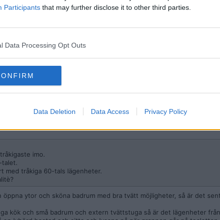
het massproducerade radhus som inte får rivas idag.
Participants
that may further disclose it to other third parties.
nder 60- och
terial i många av bostäderna i det så kallade
l Data Processing Opt Outs
 ratat flera lägenheter p g a det, men ai vet väl bäst.
CONFIRM
betong, är ett byggmaterial som användes flitigt i svenska bostäder mell
Data Deletion
Data Access
Privacy Policy
tråkigaste imo.
talet.
rt med tråkiga 60-tals lägenheter.
litè?
n öppna ytor och sköna badrum med bra tvätt möjligheter, så är det se
ga kök och små badrum och extern tvättstuga så är det lägenheter från