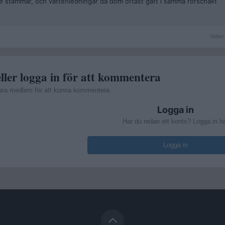
 stammar, och vattenledningar då dom oftast gått i samma rörschakt
Sidan
Sidan 
2
av
2
ller logga in för att kommentera
ara medlem för att kunna kommentera
Logga in
Har du redan ett konto? Logga in h
Logga in