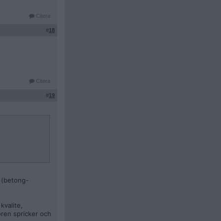
Citera
#
18
Citera
#
19
g (betong-
kvalite,
ören spricker och