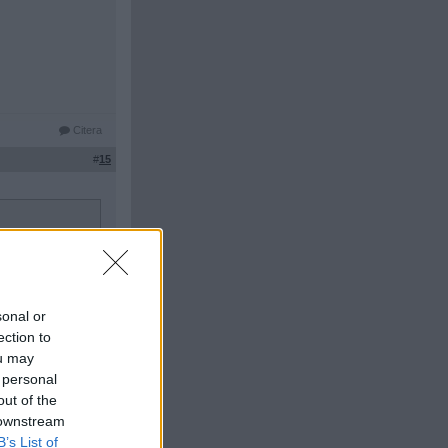
Citera
#
15
sonal or
ection to
ou may
Citera
 personal
#
16
out of the
 downstream
B’s List of