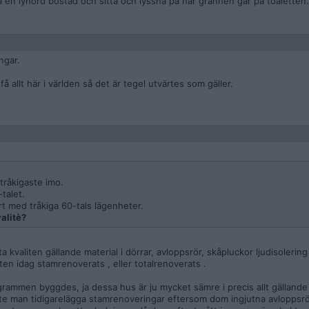
 en lyhörd bostad och sitta och lyssna på när grannen går på toaletten.
ngar.
å allt här i världen så det är tegel utvärtes som gäller.
tråkigaste imo.
talet.
rt med tråkiga 60-tals lägenheter.
alitè?
a kvaliten gällande material i dörrar, avloppsrör, skåpluckor ljudisolerin
ten idag stamrenoverats , eller totalrenoverats .
rogrammen byggdes, ja dessa hus är ju mycket sämre i precis allt gällande 
ste man tidigarelägga stamrenoveringar eftersom dom ingjutna avloppsr