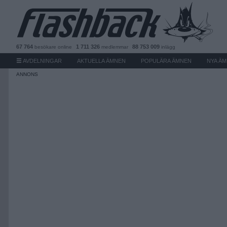
67 764
1 711 326
88 753 009
besökare
online
medlemmar
inlägg
AVDELNINGAR
AKTUELLA ÄMNEN
POPULÄRA ÄMNEN
NYA Ä