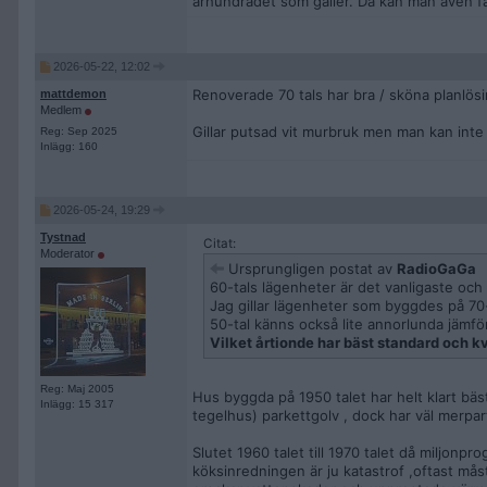
århundradet som gäller. Då kan man även få
2026-05-22, 12:02
Renoverade 70 tals har bra / sköna planlösi
mattdemon
Medlem
Gillar putsad vit murbruk men man kan inte f
Reg: Sep 2025
Inlägg: 160
2026-05-24, 19:29
Tystnad
Citat:
Moderator
Ursprungligen postat av
RadioGaGa
60-tals lägenheter är det vanligaste och 
Jag gillar lägenheter som byggdes på 70-
50-tal känns också lite annorlunda jämfö
Vilket årtionde har bäst standard och kv
Reg: Maj 2005
Hus byggda på 1950 talet har helt klart bäst
Inlägg: 15 317
tegelhus) parkettgolv , dock har väl merpar
Slutet 1960 talet till 1970 talet då miljonp
köksinredningen är ju katastrof ,oftast må