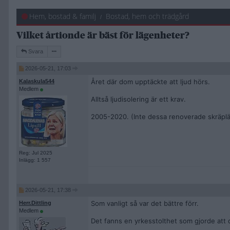
Hem, bostad & familj
Bostad, hem och trädgård
Vilket årtionde är bäst för lägenheter?
Svara
2026-05-21, 17:03
Året där dom upptäckte att ljud hörs.
Kalaskula544
Medlem
Alltså ljudisolering är ett krav.
2005-2020. (Inte dessa renoverade skräpl
Reg: Jul 2025
Inlägg: 1 557
2026-05-21, 17:38
Som vanligt så var det bättre förr.
Herr.Dittling
Medlem
Det fanns en yrkesstolthet som gjorde att d