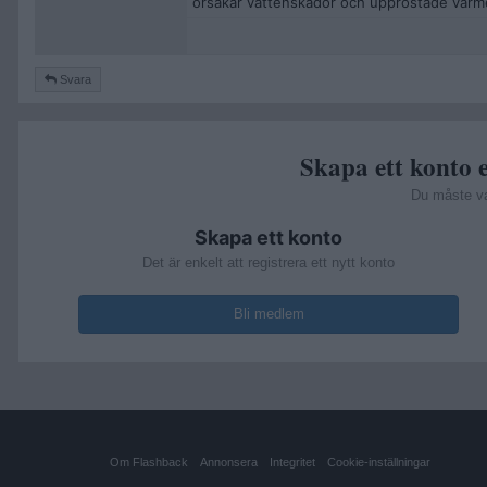
orsakar vattenskador och upprostade värme
Svara
Skapa ett konto e
Du måste v
Skapa ett konto
Det är enkelt att registrera ett nytt konto
Bli medlem
Om Flashback
Annonsera
Integritet
Cookie-inställningar