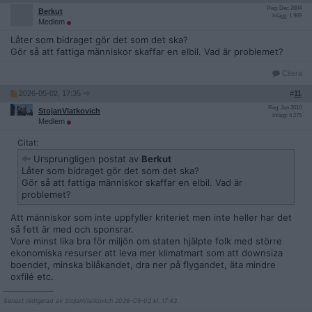
Reg: Dec 2004
Berkut
Inlägg: 1 969
Medlem
Låter som bidraget gör det som det ska?
Gör så att fattiga människor skaffar en elbil. Vad är problemet?
Citera
2026-05-02, 17:35
#
11
Reg: Jun 2010
StojanVlatkovich
Inlägg: 6 275
Medlem
Citat:
Ursprungligen postat av
Berkut
Låter som bidraget gör det som det ska?
Gör så att fattiga människor skaffar en elbil. Vad är
problemet?
Att människor som inte uppfyller kriteriet men inte heller har det
så fett är med och sponsrar.
Vore minst lika bra för miljön om staten hjälpte folk med större
ekonomiska resurser att leva mer klimatmart som att downsiza
boendet, minska bilåkandet, dra ner på flygandet, äta mindre
oxfilé etc.
__________________
Senast redigerad av StojanVlatkovich 2026-05-02 kl. 17:42.