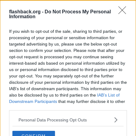
Ursprungligen postat av
GeneralRuskendrul
flashback.org -
Do Not Process My Personal
Har mina skattepengar gått till en bil åt Robin istället för
Information
sjukvård?
If you wish to opt-out of the sale, sharing to third parties, or
Robins bilval har minskat behovet av sjukvård.
processing of your personal or sensitive information for
Hade han satsat på avgasbil hade sjukvårdsbehovet ökat.
targeted advertising by us, please use the below opt-out
section to confirm your selection. Please note that after your
Citera
opt-out request is processed you may continue seeing
2026-05-02, 16:42
#
7
interest-based ads based on personal information utilized by
Reg: Aug 2024
EttTillKonto2
us or personal information disclosed to third parties prior to
Inlägg: 4 530
Medlem
your opt-out. You may separately opt-out of the further
disclosure of your personal information by third parties on the
Ännu ett misslyckande från Tidölaget.
Naturligtvis borde man
IAB’s list of downstream participants. This information may
ha begränsat premien så att den bara skulle täcka upp till X% av
köpeskillingen. Jävla amatörer alltså.
also be disclosed by us to third parties on the
IAB’s List of
Downstream Participants
that may further disclose it to other
Citera
third parties.
2026-05-02, 16:44
#
8
Personal Data Processing Opt Outs
Reg: Dec 2012
Jahbrah
Inlägg: 3 658
Medlem
Citat: