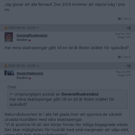
Jag gissar att alla Renault Zoe 2014 kommer att skjuta iväg i pris
nu
Citera
2026-05-02, 14:24
#
3
Reg: Dec 2017
GeneralRuskendrul
Inlägg: 2 017
Medlem
Har mina skattepengar gått till en bil åt Robin istället för sjukvård?
Citera
2026-05-02, 14:28
#
4
Reg: Jun 2010
StojanVlatkovich
Inlägg: 6 275
Medlem
Citat:
Ursprungligen postat av
GeneralRuskendrul
Har mina skattepengar gått till en bil åt Robin istället för
sjukvård?
Naturvårdsverket är i alla fall glada över att sponsra de särskilt
utvalda hushållen med våra skattepengar.
"Vi är positiva till att det börjar finnas fler billiga begagnade elbilar.
Det ökar möjligheten för hushåll med små marginaler att välja elbil,
säger Elin Hall, Naturvårdsverket".