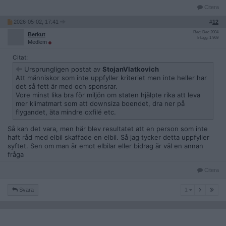
Citera
2026-05-02, 17:41
#
12
Reg: Dec 2004
Berkut
Inlägg: 1 969
Medlem
Citat:
Ursprungligen postat av
StojanVlatkovich
Att människor som inte uppfyller kriteriet men inte heller har
det så fett är med och sponsrar.
Vore minst lika bra för miljön om staten hjälpte rika att leva
mer klimatmart som att downsiza boendet, dra ner på
flygandet, äta mindre oxfilé etc.
Så kan det vara, men här blev resultatet att en person som inte
haft råd med elbil skaffade en elbil. Så jag tycker detta uppfyller
syftet. Sen om man är emot elbilar eller bidrag är väl en annan
fråga
Citera
1
Svara
1