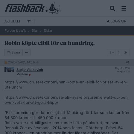
AKTUELLT
NYTT
LOGGA IN
Fordon & trafik
Bilar
Elbilar
Robin köpte elbil för en hundring.
1
Svara
1
2026-05-02, 14:16
#
1
Reg: Jun 2010
StojanVlatkovich
Inlägg: 6 275
Medlem
https://www.dn.se/ekonomi/han-kopte-en-elbil-for-priset-av-en-
utelunch/
https://www.dn.se/ekonomi/sa-blir-nya-elbilspremien-allt-du-beh
over-veta-for-att-gora-klipp/
"Elbilspremien gör det möjligt att få bidrag för bilar som kostar från
64 800 kronor till 450 000 kronor.
Robin valde det billigaste han kunde hitta på blocket, en svart
Renault Zoe av årsmodell 2014 som fanns i Göteborg. Priset 64
900 kronor – en hundring mer än det lägsta elbilsstödet. Det