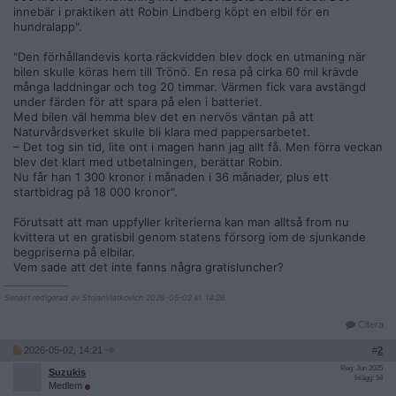
innebär i praktiken att Robin Lindberg köpt en elbil för en
hundralapp".
"Den förhållandevis korta räckvidden blev dock en utmaning när
bilen skulle köras hem till Trönö. En resa på cirka 60 mil krävde
många laddningar och tog 20 timmar. Värmen fick vara avstängd
under färden för att spara på elen i batteriet.
Med bilen väl hemma blev det en nervös väntan på att
Naturvårdsverket skulle bli klara med pappersarbetet.
– Det tog sin tid, lite ont i magen hann jag allt få. Men förra veckan
blev det klart med utbetalningen, berättar Robin.
Nu får han 1 300 kronor i månaden i 36 månader, plus ett
startbidrag på 18 000 kronor".
Förutsatt att man uppfyller kriterierna kan man alltså from nu
kvittera ut en gratisbil genom statens försorg iom de sjunkande
begpriserna på elbilar.
Vem sade att det inte fanns några gratisluncher?
__________________
Senast redigerad av StojanVlatkovich 2026-05-02 kl. 14:26.
Citera
2026-05-02, 14:21
#
2
Reg: Jun 2025
Suzukis
Inlägg: 54
Medlem