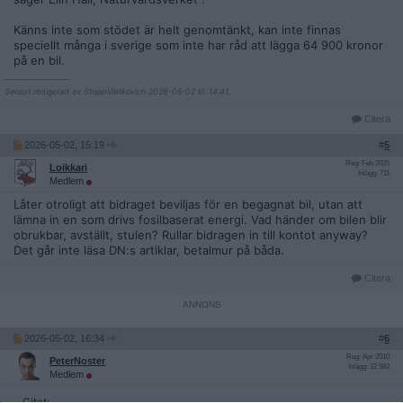
Känns inte som stödet är helt genomtänkt, kan inte finnas
speciellt många i sverige som inte har råd att lägga 64 900 kronor
på en bil.
__________________
Senast redigerad av StojanVlatkovich 2026-05-02 kl. 14:41.
Citera
2026-05-02, 15:19
#
5
Reg: Feb 2025
Loikkari
Inlägg: 711
Medlem
Låter otroligt att bidraget beviljas för en begagnat bil, utan att
lämna in en som drivs fosilbaserat energi. Vad händer om bilen blir
obrukbar, avställt, stulen? Rullar bidragen in till kontot anyway?
Det går inte läsa DN:s artiklar, betalmur på båda.
Citera
2026-05-02, 16:34
#
6
Reg: Apr 2010
PeterNoster
Inlägg: 32 982
Medlem
Citat: