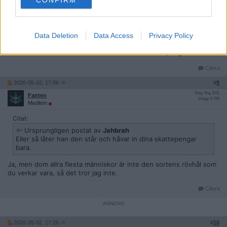
CONFIRM
Ursprungligen postat av
Fanten
Ja jo. Men så måste han köra en Zoe från 2014 med kasst
batteripack.
Data Deletion
Data Access
Privacy Policy
Eller så låter han den står och håvar in dina skattepengar bara.
Citera
2026-05-02, 17:06
#
9
Reg: Maj 2011
Fanten
Inlägg: 6 785
Medlem
Citat:
Ursprungligen postat av
Jahbrah
Eller så låter han den står och håvar in dina skattepengar
bara.
Ja, men dom allra flesta människor är inte den sortens rövhål som
du verkar vara, så det tror jag inte.
Citera
2026-05-02, 17:26
#
10