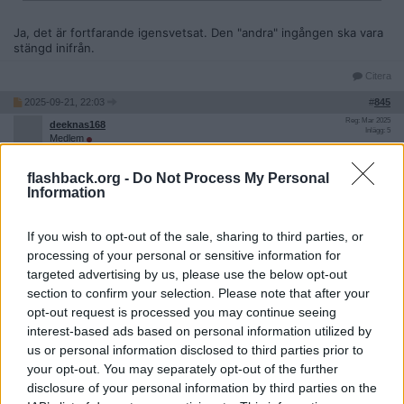
Ja, det är fortfarande igensvetsat. Den "andra" ingången ska vara
stängd inifrån.
Citera
2025-09-21, 22:03
#
845
Reg: Mar 2025
deeknas168
Inlägg: 5
Medlem
Citat:
flashback.org -
Do Not Process My Personal
Ursprungligen postat av
staaerkelse
Information
Ja, det är fortfarande igensvetsat. Den "andra" ingången ska
vara stängd inifrån.
If you wish to opt-out of the sale, sharing to third parties, or
blir så när tiktok pojkarna lägger upp platser
processing of your personal or sensitive information for
targeted advertising by us, please use the below opt-out
Citera
section to confirm your selection. Please note that after your
opt-out request is processed you may continue seeing
interest-based ads based on personal information utilized by
2025-09-22, 15:52
#
846
us or personal information disclosed to third parties prior to
Reg: Okt 2024
staaerkelse
Inlägg: 66
your opt-out. You may separately opt-out of the further
Medlem
disclosure of your personal information by third parties on the
Citat: