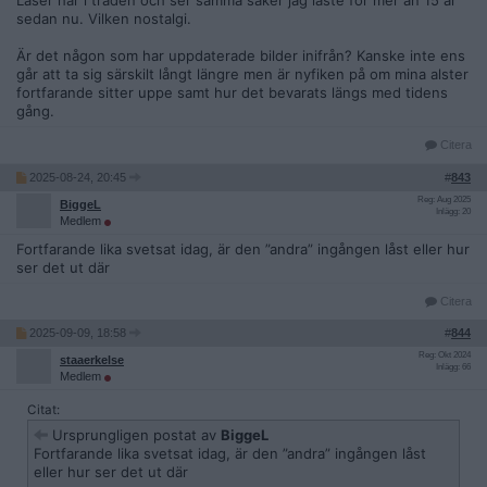
Läser här i tråden och ser samma saker jag läste för mer än 15 år
sedan nu. Vilken nostalgi.
Är det någon som har uppdaterade bilder inifrån? Kanske inte ens
går att ta sig särskilt långt längre men är nyfiken på om mina alster
fortfarande sitter uppe samt hur det bevarats längs med tidens
gång.
Citera
2025-08-24, 20:45
#
843
Reg: Aug 2025
BiggeL
Inlägg: 20
Medlem
Fortfarande lika svetsat idag, är den ”andra” ingången låst eller hur
ser det ut där
Citera
2025-09-09, 18:58
#
844
Reg: Okt 2024
staaerkelse
Inlägg: 66
Medlem
Citat:
Ursprungligen postat av
BiggeL
Fortfarande lika svetsat idag, är den ”andra” ingången låst
eller hur ser det ut där