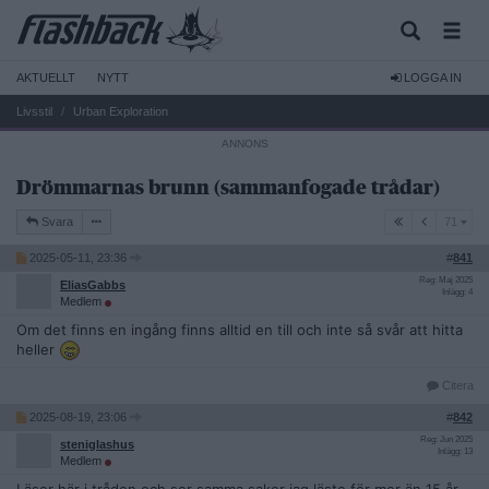
AKTUELLT
NYTT
LOGGA IN
Livsstil
Urban Exploration
Drömmarnas brunn (sammanfogade trådar)
71
Svara
71
2025-05-11, 23:36
#
841
Reg: Maj 2025
EliasGabbs
Inlägg: 4
Medlem
Om det finns en ingång finns alltid en till och inte så svår att hitta
heller
Citera
2025-08-19, 23:06
#
842
Reg: Jun 2025
steniglashus
Inlägg: 13
Medlem