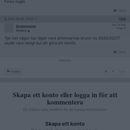
Finns ingån
Citera
2026-08-02, 14:31
#
849
Reg: Jan 2026
Duvermongo
Inlägg: 23
Medlem
Tja! Vet något hur läget med drömmarnas brunn nu 2026/2027?
skulle vara riktigt kul att göra ett besök.
Citera
71
Svara
71
Skapa ett konto eller logga in för att
kommentera
Du måste vara medlem för att kunna kommentera
Skapa ett konto