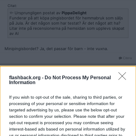
Citat:
Ursprungligen postat av
PippaDelight
Funderar på att köpa pingisbordet för hemmabruk som säljs
på Jula. Är det någon som har testat? Är det något att ha?
Litar inte på recensionerna på hemsidan som upplevs skapat
av AI
Minipingisbordet? Ja, det passar för barn - inte vuxna.
Citera
2025-12-29, 12:29
#
3
Reg: Sep 2025
Fanochhans
flashback.org -
Do Not Process My Personal
Inlägg: 311
Medlem
Information
Citat:
Ursprungligen postat av
PippaDelight
If you wish to opt-out of the sale, sharing to third parties, or
Funderar på att köpa pingisbordet för hemmabruk som säljs
processing of your personal or sensitive information for
på Jula. Är det någon som har testat? Är det något att ha?
targeted advertising by us, please use the below opt-out
Litar inte på recensionerna på hemsidan som upplevs skapat
section to confirm your selection. Please note that after your
av AI
opt-out request is processed you may continue seeing
interest-based ads based on personal information utilized by
Jag har testat det är ett pingisbord för barn så det blir inget roligt
us or personal information disclosed to third parties prior to