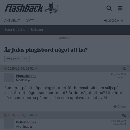
AKTUELLT
NYTT
LOGGA IN
Sport & träning
Bollsport
Är Julas pingisbord något att ha?
Svara
2025-12-29, 11:52
#
1
Reg: Mar 2024
PippaDelight
Inlägg: 1
Medlem
Funderar på att köpa pingisbordet för hemmabruk som säljs på
Jula. Är det någon som har testat? Är det något att ha? Litar inte
på recensionerna på hemsidan som upplevs skapat av AI
Citera
2025-12-29, 12:04
#
2
Reg: Sep 2019
BetterStories
Inlägg: 2 719
Avstängd