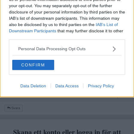
spel för vuxna.
your opt-out. You may separately opt-out of the further
Citera
disclosure of your personal information by third parties on the
IAB’s list of downstream participants. This information may
2025-12-29, 12:32
#
4
also be disclosed by us to third parties on the
IAB’s List of
Reg: Okt 2022
Cooltrayne
Inlägg: 10 443
Downstream Participants
that may further disclose it to other
Medlem
third parties.
Citat:
Ursprungligen postat av
PippaDelight
Personal Data Processing Opt Outs
Funderar på att köpa pingisbordet för hemmabruk som säljs
på Jula. Är det någon som har testat? Är det något att ha?
Litar inte på recensionerna på hemsidan som upplevs skapat
CONFIRM
av AI
Just pingisbord lär ju vara något av det enklaste att hitta
Data Deletion
Data Access
Privacy Policy
begagnat, stort som litet.
Citera
Svara
Skapa ett konto eller logga in för att