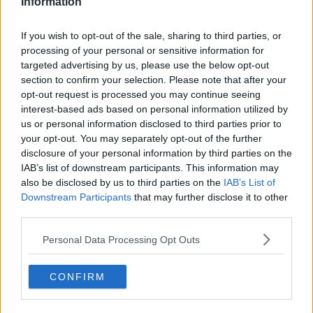
Information
När spelade du detta spel senast och hur gick det?
Vad är det galnaste du har varit med om?
If you wish to opt-out of the sale, sharing to third parties, or
processing of your personal or sensitive information for
Citera
targeted advertising by us, please use the below opt-out
2025-11-17, 11:24
#
2
section to confirm your selection. Please note that after your
Reg: Dec 2012
drKickass
opt-out request is processed you may continue seeing
Inlägg: 2 435
Medlem
interest-based ads based on personal information utilized by
Man blir troligen för gammal för denna lek när man inser att allt
us or personal information disclosed to third parties prior to
man vill dölja, har alla andra redan också gjort. Alltså finns inte
your opt-out. You may separately opt-out of the further
incitamentet kvar att dölja nåt, alltså väljer man sanning…
disclosure of your personal information by third parties on the
Citera
IAB’s list of downstream participants. This information may
also be disclosed by us to third parties on the
IAB’s List of
Svara
Downstream Participants
that may further disclose it to other
third parties.
Personal Data Processing Opt Outs
Skapa ett konto eller logga in för att
kommentera
CONFIRM
Du måste vara medlem för att kunna kommentera