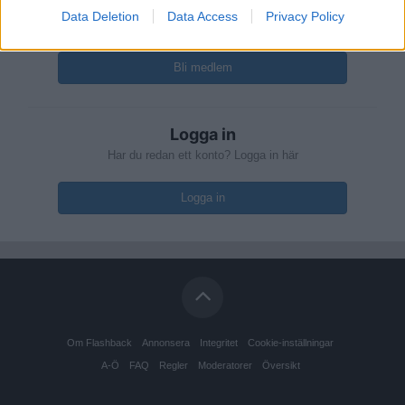
Skapa ett konto
Data Deletion
Data Access
Privacy Policy
Det är enkelt att registrera ett nytt konto
Bli medlem
Logga in
Har du redan ett konto? Logga in här
Logga in
Om Flashback
Annonsera
Integritet
Cookie-inställningar
A-Ö
FAQ
Regler
Moderatorer
Översikt