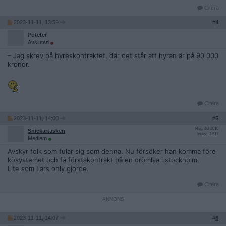
Citera
2023-11-11, 13:59
#
4
Poteter
Avslutad
– Jag skrev på hyreskontraktet, där det står att hyran är på 90 000
kronor.
Citera
2023-11-11, 14:00
#
5
Reg: Jul 2010
Snickartasken
Inlägg: 3 617
Medlem
Avskyr folk som fular sig som denna. Nu försöker han komma före
kösystemet och få förstakontrakt på en drömlya i stockholm.
Lite som Lars ohly gjorde.
Citera
2023-11-11, 14:07
#
6