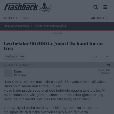
AKTUELLT
NYTT
LOGGA IN
Hem, bostad & familj
Bostad, hem och trädgård
Leo betalar 90 000 kr /mån i 2:a hand för en
trea
1
Svara
1
2023-11-11, 13:54
#
1
Reg: Apr 2021
Eaum
Inlägg: 234
Medlem
”Leo Giertz, 42, har bott i sin trea på 168 kvadratmeter på Gärdet i
Stockholm sedan den första juni i år.
– Jag hade precis separerat och behövde någonstans att bo. Vi
hade redan sålt vårt gemensamma boende vilket gjorde att jag
hade lite ont om tid. Det blev lite stressigt, säger han.”
Leo hyr dyrt i andra hand av ett företag, och tror att han har
möjlighet att få tillbaka överpriset och även få överta