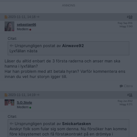
2023-11-11, 14:18
#
10
Reg: Sep 2011
sebastian66
Inlägg: 5 543
Medlem
Citat:
Ursprungligen postat av
Airwave92
Lyxfällan nästa
Läser du alltid enbart de 3 första raderna och anser man ska
hamna i lyxfällan?
Har han problem med att betala hyran? Varför kommentera ens
innan du vet hur storyn igger till.
Citera
2023-11-11, 14:19
#
11
Reg: Jun 2012
S.O.Stolp
Inlägg: 8 271
Medlem
Citat:
Ursprungligen postat av
Snickartasken
Avskyr folk som fular sig som denna. Nu försöker han komma
före kösystemet och få förstakontrakt på en drömlya i