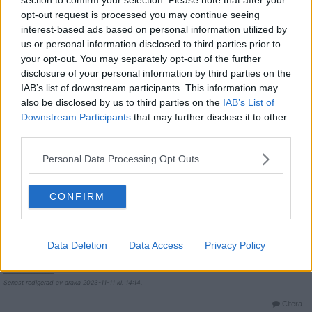
Leo ljuger kring inledande text. Det går med enkelhet att hyra ett
opt-out request is processed you may continue seeing
rum eller lägenhet med betydligt lägre ockerhyra (säg 15-20K för
en etta) men då det ser ut så för många i Sthlm och har
interest-based ads based on personal information utilized by
normaliserats så blir det inga artiklar så han har siktat in sig på
us or personal information disclosed to third parties prior to
denna med avsikt att ta över från första början.
your opt-out. You may separately opt-out of the further
disclosure of your personal information by third parties on the
Jag är kluven, jag både hoppas att han lyckas (för att klämma åt
IAB’s list of downstream participants. This information may
företaget som kräver sjuka hyror) och samtidigt vill jag att det ska
gå åt helvete för honom för att han manipulerar och har sig.
also be disclosed by us to third parties on the
IAB’s List of
__________________
Downstream Participants
that may further disclose it to other
Senast redigerad av ClitEastwood 2023-11-11 kl. 14:11.
third parties.
Citera
Personal Data Processing Opt Outs
2023-11-11, 14:11
#
9
Reg: Apr 2010
araka
Inlägg: 5 508
Medlem
CONFIRM
It takes one to know one.
Uthyrningsföretaget är dock ett snäpp värre så jag hoppas att de
torskar.
Data Deletion
Data Access
Privacy Policy
Skulle vara kul att veta vad lille Leo gör för brödfödan, tror inte att
det är röda korset i alla fall, ☺️.
__________________
Senast redigerad av araka 2023-11-11 kl. 14:14.
Citera