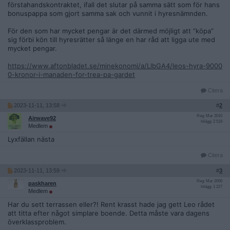
förstahandskontraktet, ifall det slutar på samma sätt som för hans
bonuspappa som gjort samma sak och vunnit i hyresnämnden.
För den som har mycket pengar är det därmed möjligt att ”köpa”
sig förbi kön till hyresrätter så länge en har råd att ligga ute med
mycket pengar.
https://www.aftonbladet.se/minekonomi/a/LlbGA4/leos-hyra-9000
0-kronor-i-manaden-for-trea-pa-gardet
Citera
2023-11-11, 13:58
#
2
Reg: Mar 2010
Airwave92
Inlägg: 2 519
Medlem
Lyxfällan nästa
Citera
2023-11-11, 13:59
#
3
Reg: Mar 2006
paskharen
Inlägg: 1 227
Medlem
Har du sett terrassen eller?! Rent krasst hade jag gett Leo rådet
att titta efter något simplare boende. Detta måste vara dagens
överklassproblem.