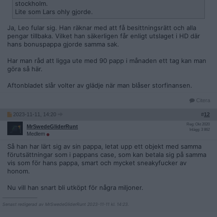
stockholm.
Lite som Lars ohly gjorde.
Ja, Leo fular sig. Han räknar med att få besittningsrätt och alla
pengar tillbaka. Vilket han säkerligen får enligt utslaget i HD där
hans bonuspappa gjorde samma sak.
Har man råd att ligga ute med 90 papp i månaden ett tag kan man
göra så här.
Aftonbladet slår volter av glädje när man blåser storfinansen.
Citera
2023-11-11, 14:20
#
12
Reg: Okt 2020
MrSwedeGliderRunt
Inlägg: 3 862
Medlem
Så han har lärt sig av sin pappa, letat upp ett objekt med samma
förutsättningar som i pappans case, som kan betala sig på samma
vis som för hans pappa, smart och mycket sneakyfucker av
honom.
Nu vill han snart bli utköpt för några miljoner.
__________________
Senast redigerad av MrSwedeGliderRunt 2023-11-11 kl. 14:23.