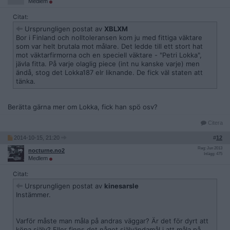
Medlem
Citat:
Ursprungligen postat av
XBLXM
Bor i Finland och nolltoleransen kom ju med fittiga väktare
som var helt brutala mot målare. Det ledde till ett stort hat
mot väktarfirmorna och en speciell väktare - "Petri Lokka",
jävla fitta. På varje olaglig piece (int nu kanske varje) men
ändå, stog det Lokka187 elr liknande. De fick väl staten att
tänka.
Berätta gärna mer om Lokka, fick han spö osv?
Citera
2014-10-15, 21:20
#
12
Reg: Jun 2013
nocturne.no2
Inlägg: 475
Medlem
Citat:
Ursprungligen postat av
kinesarsle
Instämmer.
Varför måste man måla på andras väggar? Är det för dyrt att
köpa själv? Eller finns det något självändamål i att måla på