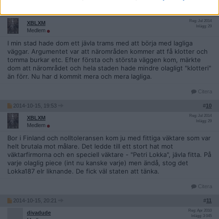
2014-10-15, 19:49
#
9
Reg: Jul 2014
XBLXM
Inlägg: 29
Medlem
I min stad hade dom ett jävla trams med att börja med lagliga
väggar. Argumentet var att närområden kommer att få klotter och
tomma burkar etc. Efter första och största väggen kom, märkte
dom att närområdet och hela staden hade mindre olagligt "klotteri"
än förr. Nu har d kommit mera och mera lagliga.
Citera
2014-10-15, 19:53
#
10
Reg: Jul 2014
XBLXM
Inlägg: 29
Medlem
Bor i Finland och nolltoleransen kom ju med fittiga väktare som var
helt brutala mot målare. Det ledde till ett stort hat mot
väktarfirmorna och en speciell väktare - "Petri Lokka", jävla fitta. På
varje olaglig piece (int nu kanske varje) men ändå, stog det
Lokka187 elr liknande. De fick väl staten att tänka.
Citera
2014-10-15, 20:21
#
11
Reg: Apr 2010
divadude
Inlägg: 3 045