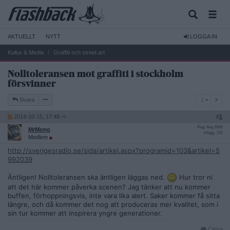
AKTUELLT
NYTT
LOGGA IN
Kultur & Media
Graffiti och street art
Nolltoleransen mot graffiti i stockholm
försvinner
1
Svara
1
2014-10-15, 17:48
#
1
Reg: Aug 2009
MrMono
Inlägg: 724
Medlem
http://sverigesradio.se/sida/artikel.aspx?programid=103&artikel=5
992039
Äntligen! Nolltoleransen ska äntligen läggas ned.
Hur tror ni
att det här kommer påverka scenen? Jag tänker att nu kommer
buffen, förhoppningsvis, inte vara lika alert. Saker kommer få sitta
längre, och då kommer det nog att produceras mer kvalitet, som i
sin tur kommer att inspirera yngre generationer.
Citera