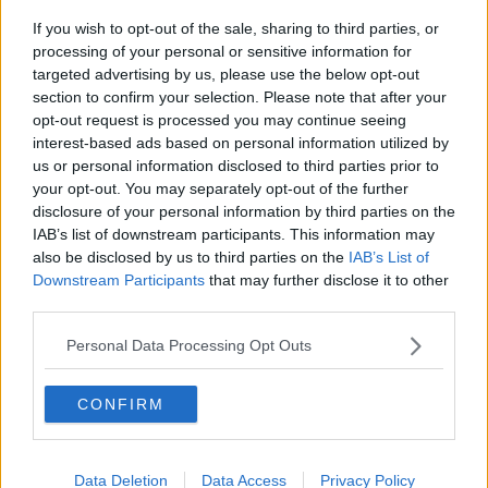
2014-10-15, 19:37
#
7
If you wish to opt-out of the sale, sharing to third parties, or
Reg: Aug 2012
processing of your personal or sensitive information for
thewellovedone
Inlägg: 4 384
Medlem
targeted advertising by us, please use the below opt-out
I Malmö där jag bor har vi haft lagliga graffittiväggar så länge jag
section to confirm your selection. Please note that after your
kan minnas och det har alltid fungerat bra och självfallet är det
opt-out request is processed you may continue seeing
väggar på ett kommunägt hus. Nolltolerans mot graffitti är och
interest-based ads based on personal information utilized by
förblir tramsig "konstsharia".
us or personal information disclosed to third parties prior to
Citera
your opt-out. You may separately opt-out of the further
disclosure of your personal information by third parties on the
2014-10-15, 19:45
#
8
IAB’s list of downstream participants. This information may
Reg: Aug 2012
cay
Inlägg: 6 096
also be disclosed by us to third parties on the
IAB’s List of
Medlem
Downstream Participants
that may further disclose it to other
Förhoppningsvis för det med sig något positivt för själva
third parties.
graffitiscenen.
Personal Data Processing Opt Outs
Citat:
Ursprungligen postat av
kinesarsle
Och hur fan tänkte de där?
CONFIRM
Jag tror inte att det i längden var försvarbart att upprätthålla ett
program som inte gav det resultat som var tänkt.
Data Deletion
Data Access
Privacy Policy
Citera