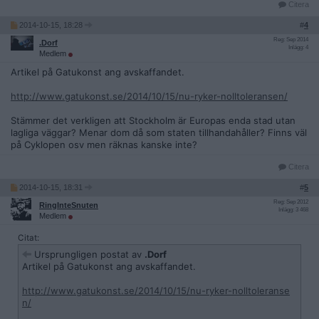
Citera
2014-10-15, 18:28
#
4
Reg: Sep 2014
.Dorf
Inlägg: 4
Medlem
Artikel på Gatukonst ang avskaffandet.
http://www.gatukonst.se/2014/10/15/nu-ryker-nolltoleransen/
Stämmer det verkligen att Stockholm är Europas enda stad utan
lagliga väggar? Menar dom då som staten tillhandahåller? Finns väl
på Cyklopen osv men räknas kanske inte?
Citera
2014-10-15, 18:31
#
5
Reg: Sep 2012
RingInteSnuten
Inlägg: 3 468
Medlem
Citat:
Ursprungligen postat av
.Dorf
Artikel på Gatukonst ang avskaffandet.
http://www.gatukonst.se/2014/10/15/nu-ryker-nolltoleranse
n/