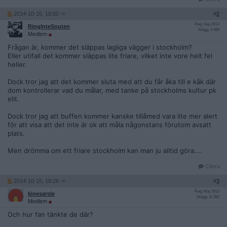
2014-10-15, 18:02
#
2
Reg: Sep 2012
RingInteSnuten
Inlägg: 3 468
Medlem
Frågan är, kommer det släppas lagliga vägger i stockholm?
Eller utifall det kommer släppas lite friare, vilket inte vore helt fel
heller.
Dock tror jag att det kommer sluta med att du får åka till e kåk där
dom kontrollerar vad du målar, med tanke på stockholms kultur pk
elit.
Dock tror jag att buffen kommer kanske tillåmed vara lite mer alert
för att visa att det inte är ok att måla någonstans förutom avsatt
plats.
Men drömma om ett friare stockholm kan man ju alltid göra....
Citera
2014-10-15, 18:26
#
3
Reg: Maj 2013
kinesarsle
Inlägg: 11 382
Medlem
Och hur fan tänkte de där?