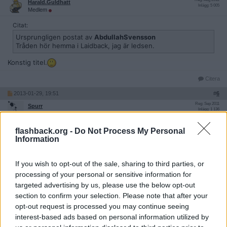
Harald.Guldhatt
Inlägg: 5 005
Medlem
Citat:
Ursprungligen postat av
AbdullahSvensson
Tråden hör hemma i Laidback, jag är ledsen.
Konstig titel.
Citera
2013-01-29, 19:51
#
6
Reg: Sep 2011
Spurr
Inlägg: 1 136
Medlem
Dos and Don'ts när du ska knulla en sjuåring.
flashback.org -
Do Not Process My Personal
Information
Av: Nicklas Murmstedt.
Citera
If you wish to opt-out of the sale, sharing to third parties, or
processing of your personal or sensitive information for
2013-01-29, 19:52
#
7
targeted advertising by us, please use the below opt-out
Reg: Maj 2012
JaBaDaBaDoo
Inlägg: 3 780
section to confirm your selection. Please note that after your
Medlem
opt-out request is processed you may continue seeing
Alla kloka Norrmän genom tiderna.
interest-based ads based on personal information utilized by
Av / Inge.Glid !