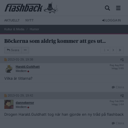
AKTUELLT
NYTT
LOGGA IN
Kultur & Media
Humor
Böckerna som aldrig kommer att ges ut...
1
Svara
1
2013-01-29, 19:38
#
1
Reg: Aug 2012
Harald.Guldhatt
Inlägg: 5 005
Medlem
Vilka är titlarna?
Citera
2013-01-29, 19:42
#
2
Reg: Feb 2009
dannekerror
Inlägg: 1 414
Medlem
Drogen Harald.Guldhatt tog när han gjorde en ny tråd på flashback
Citera