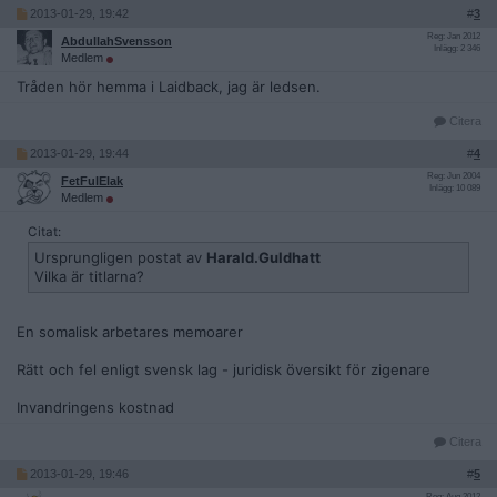
2013-01-29, 19:42
#
3
Reg: Jan 2012
AbdullahSvensson
Inlägg: 2 346
Medlem
Tråden hör hemma i Laidback, jag är ledsen.
Citera
2013-01-29, 19:44
#
4
Reg: Jun 2004
FetFulElak
Inlägg: 10 089
Medlem
Citat:
Ursprungligen postat av
Harald.Guldhatt
Vilka är titlarna?
En somalisk arbetares memoarer
Rätt och fel enligt svensk lag - juridisk översikt för zigenare
Invandringens kostnad
Citera
2013-01-29, 19:46
#
5
Reg: Aug 2012