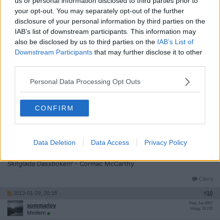
us or personal information disclosed to third parties prior to
your opt-out. You may separately opt-out of the further
Citera
disclosure of your personal information by third parties on the
2013-01-29, 19:55
#
8
IAB’s list of downstream participants. This information may
Reg: Apr 2012
Kluff
also be disclosed by us to third parties on the
IAB’s List of
Inlägg: 1 172
Medlem
Downstream Participants
that may further disclose it to other
Massörmatrosen på den ryska räktrålarens samlade dikter och
third parties.
visor
Personal Data Processing Opt Outs
Citera
2013-01-29, 20:16
#
9
CONFIRM
Reg: Maj 2009
lendryggh
Inlägg: 4 966
Medlem
Nu är jag mätt på uppmärksamhet
- Jonas Gardell
Data Deletion
Data Access
Privacy Policy
Min freskportfolio
- Nina Hemmingsson
Skitglada Dassboken!
- Cormac McCarthy
Citera
2013-01-29, 20:18
#
10
Reg: Jun 2007
sommarlov
Inlägg: 28 235
Medlem