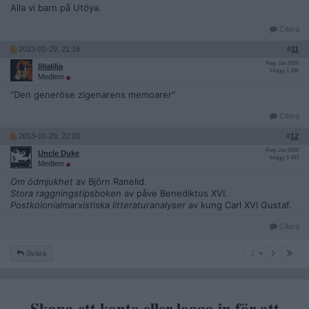
Alla vi barn på Utöya.
Citera
2013-01-29, 21:16
#
11
Reg: Jan 2009
lillalilja
Inlägg: 1 498
Medlem
"Den generöse zigenarens memoarer"
Citera
2013-01-29, 22:20
#
12
Reg: Jan 2008
Uncle Duke
Inlägg: 6 493
Medlem
Om ödmjukhet
av Björn Ranelid.
Stora raggningstipsboken
av påve Benediktus XVI.
Postkolonialmarxistiska litteraturanalyser
av kung Carl XVI Gustaf.
Citera
1
Svara
1
Skapa ett konto eller logga in för att