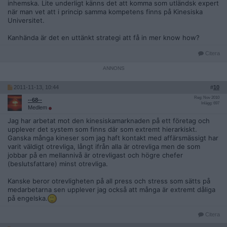
inhemska. Lite underligt känns det att komma som utländsk expert
när man vet att i princip samma kompetens finns på Kinesiska
Universitet.
Kanhända är det en uttänkt strategi att få in mer know how?
Citera
2011-11-13, 10:44
#
10
Reg: Nov 2010
--68--
Inlägg: 697
Medlem
Jag har arbetat mot den kinesiskamarknaden på ett företag och
upplever det system som finns där som extremt hierarkiskt.
Ganska många kineser som jag haft kontakt med affärsmässigt har
varit väldigt otrevliga, långt ifrån alla är otrevliga men de som
jobbar på en mellannivå är otrevligast och högre chefer
(beslutsfattare) minst otrevliga.
Kanske beror otrevligheten på all press och stress som sätts på
medarbetarna sen upplever jag också att många är extremt dåliga
på engelska.
Citera