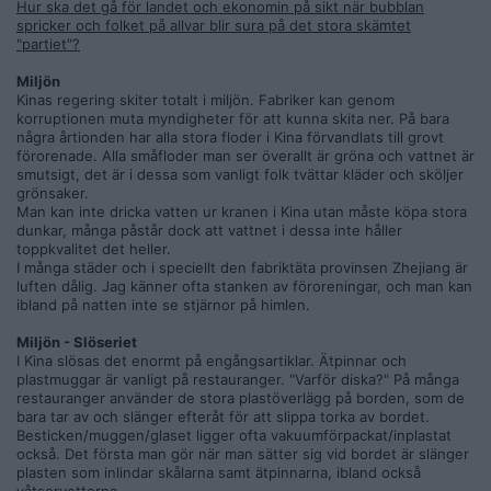
Hur ska det gå för landet och ekonomin på sikt när bubblan
spricker och folket på allvar blir sura på det stora skämtet
"partiet"?
Miljön
Kinas regering skiter totalt i miljön. Fabriker kan genom
korruptionen muta myndigheter för att kunna skita ner. På bara
några årtionden har alla stora floder i Kina förvandlats till grovt
förorenade. Alla småfloder man ser överallt är gröna och vattnet är
smutsigt, det är i dessa som vanligt folk tvättar kläder och sköljer
grönsaker.
Man kan inte dricka vatten ur kranen i Kina utan måste köpa stora
dunkar, många påstår dock att vattnet i dessa inte håller
toppkvalitet det heller.
I många städer och i speciellt den fabriktäta provinsen Zhejiang är
luften dålig. Jag känner ofta stanken av föroreningar, och man kan
ibland på natten inte se stjärnor på himlen.
Miljön - Slöseriet
I Kina slösas det enormt på engångsartiklar. Ätpinnar och
plastmuggar är vanligt på restauranger. "Varför diska?" På många
restauranger använder de stora plastöverlägg på borden, som de
bara tar av och slänger efteråt för att slippa torka av bordet.
Besticken/muggen/glaset ligger ofta vakuumförpackat/inplastat
också. Det första man gör när man sätter sig vid bordet är slänger
plasten som inlindar skålarna samt ätpinnarna, ibland också