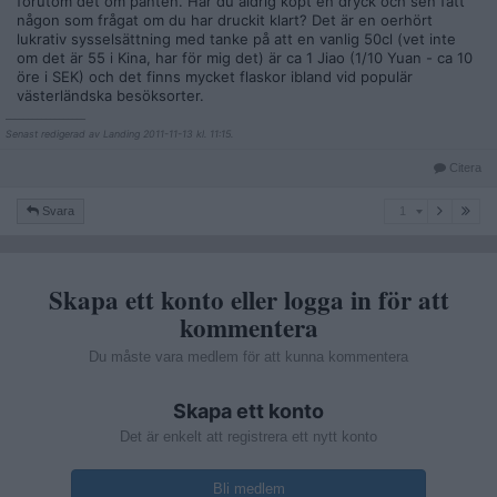
förutom det om panten. Har du aldrig köpt en dryck och sen fått
någon som frågat om du har druckit klart? Det är en oerhört
lukrativ sysselsättning med tanke på att en vanlig 50cl (vet inte
om det är 55 i Kina, har för mig det) är ca 1 Jiao (1/10 Yuan - ca 10
öre i SEK) och det finns mycket flaskor ibland vid populär
västerländska besöksorter.
__________________
Senast redigerad av Landing 2011-11-13 kl. 11:15.
Citera
1
Svara
1
Skapa ett konto eller logga in för att
kommentera
Du måste vara medlem för att kunna kommentera
Skapa ett konto
Det är enkelt att registrera ett nytt konto
Bli medlem