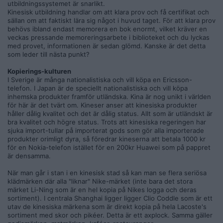
utbildningssystemet är snarlikt.
Kinesisk utbildning handlar om att klara prov och få certifikat och
sällan om att faktiskt lära sig något i huvud taget. För att klara prov
behövs ibland endast memorera en bok enormt, vilket kräver en
veckas pressande memoreringsarbete i biblioteket och du lyckas
med provet, informationen är sedan glömd. Kanske är det detta
som leder till nästa punkt?
Kopierings-kulturen
I Sverige är många nationalistiska och vill köpa en Ericsson-
telefon. I Japan är de speciellt nationalistiska och vill köpa
inhemska produkter framför utländska. Kina är nog unikt i världen
för här är det tvärt om. Kineser anser att kinesiska produkter
håller dålig kvalitet och det är dålig status. Allt som är utländskt är
bra kvalitet och högre status. Trots att kinesiska regeringen har
sjuka import-tullar på importerat gods som gör alla importerade
produkter orimligt dyra, så föredrar kineserna att betala 1000 kr
för en Nokia-telefon istället för en 200kr Huawei som på pappret
är densamma.
När man går i stan i en kinesisk stad så kan man se flera seriösa
klädmärken där alla "liknar" Nike-märket (inte bara det stora
märket Li-Ning som är en hel kopia på Nikes logga och deras
sortiment). I centrala Shanghai ligger ligger Clio Coddle som är ett
utav de kinesiska märkena som är direkt kopia på hela Lacoste's
sortiment med skor och pikéer. Detta är ett axplock. Samma gäller