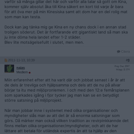
varför så många gillar det här och varför alla talar så gott om Kina,
kommer själv absolut åka till Kina säkert en kort tid varje år bara
för att öva mer på min Kinesiska samt att dom har en del rolig mat
som man kan testa.
Dock kan jag tänka mig ge Kina en ny chans dock i en annan stad
troligen söderut. Det är fortfarande ett gigantiskt land så man ska
ju inte döma hela landet efter 1-2 städer.
Blev lite motsägelsefullt i slutet, men men.
Citera
2011-11-13, 10:39
#
9
Reg: Dec 2007
najas
Inlägg: 11 374
Medlem
Miin erfarenhet efter att ha varit där och jobbat senast i år är att
de dels är trevliga och hjälpsamma och dels att de nu på allvar
börjar ta itu med miljöpronlemen. I och med den 12:e femårsplanen
som sparkades igång i fjor tycker jag man kan se en betydligt
större satsning på miljöprojekt.
När man jobbar inne i systemet med olika organisationer och
myndigheter slås man av att det är så enorma satsningar som
görs. Då märker man också villken tradition av revirpinkkannde det
finns mellan olika organisationer/myndigheter, och att de har
lättare att betala för utländsk expertis än att ta hjällp av den