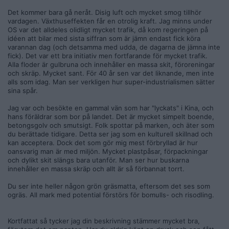
Det kommer bara gå neråt. Disig luft och mycket smog tillhör
vardagen. Växthuseffekten får en otrolig kraft. Jag minns under
OS var det alldeles olidligt mycket trafik, då kom regeringen på
idéen att bilar med sista siffran som är jämn endast fick köra
varannan dag (och detsamma med udda, de dagarna de jämna inte
fick). Det var ett bra initiativ men fortfarande för mycket trafik.
Alla floder är gulbruna och innehåller en massa skit, föroreningar
och skräp. Mycket sant. För 40 år sen var det liknande, men inte
alls som idag. Man ser verkligen hur super-industrialismen sätter
sina spår.
Jag var och besökte en gammal vän som har "lyckats" i Kina, och
hans föräldrar som bor på landet. Det är mycket simpelt boende,
betongsgolv och smutsigt. Folk spottar på marken, och äter som
du berättade tidigare. Detta ser jag som en kulturell skillnad och
kan acceptera. Dock det som gör mig mest förbryllad är hur
oansvarig man är med miljön. Mycket plastpåsar, förpackningar
och dylikt skit slängs bara utanför. Man ser hur buskarna
innehåller en massa skräp och allt är så förbannat torrt.
Du ser inte heller någon grön gräsmatta, eftersom det ses som
ogräs. All mark med potential förstörs för bomulls- och risodling.
Kortfattat så tycker jag din beskrivning stämmer mycket bra,