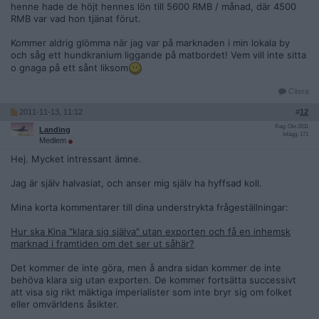
henne hade de höjt hennes lön till 5600 RMB / månad, där 4500
RMB var vad hon tjänat förut.
Kommer aldrig glömma när jag var på marknaden i min lokala by
och såg ett hundkranium liggande på matbordet! Vem vill inte sitta
o gnaga på ett sånt liksom
Citera
2011-11-13, 11:12
#
12
Reg: Okt 2011
Landing
Inlägg: 171
Medlem
Hej. Mycket intressant ämne.
Jag är själv halvasiat, och anser mig själv ha hyffsad koll.
Mina korta kommentarer till dina understrykta frågeställningar:
Hur ska Kina "klara sig själva" utan exporten och få en inhemsk
marknad i framtiden om det ser ut såhär?
Det kommer de inte göra, men å andra sidan kommer de inte
behöva klara sig utan exporten. De kommer fortsätta successivt
att visa sig rikt mäktiga imperialister som inte bryr sig om folket
eller omvärldens åsikter.