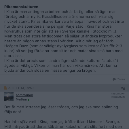
Rikemanskulturen
I Kina är man antingen arbetare och är fattig, eller så äger man
företag och är nyrik. Klasskillnaderna är enorma och visar sig
mycket starkt. Kinas rika verkar vara knäppa i huvudet och vet inte
hur de ska spendera sina pengar. Varje stad i Kina har stora
lyxvaruhus som inte går att se i Sverige(kanske i Stockholm...).
Men trots den stora fattigdomen så säljer utländska lyxprodukter
hetare än någon annan stans i världen. Alltid när jag går förbi
Haägen Daze (som är väldigt dyr lyxglass som kostar 80kr för 2-3
kulor) så ser jag föräldrar som sitter och matar sina små barn med
stora lass.
I Kina är det precis som i andra lägre stående kulturer "status" i
ägodelar viktigt. Vilken bil man har och vilka märken. Att kunna
bjuda andar och slösa en massa pengar på krogen.
Citera
2011-11-13, 09:50
#
3
Reg: Jun 2007
sommarlov
Inlägg: 28 235
Medlem
Det är med intresse jag läser tråden, och jag ska med spänning
följa den!
Har inte själv varit i Kina, men jag träffar ibland kineser i Sverige.
Mitt intryck är att deras kök är en katastrof, allt slits fort med den