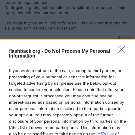
metod de lagar sin mat.
De är galna i godis, och har alltid en ursäkt att stoppa godis i sin
egen, min och mina barns munnar.
Jag oroas mycket av miljöförstöringen i Kina, folk vet inte ens om
själva vad som händer, verkar det som.
Citera
2011-11-13, 10:05
#
4
flashback.org -
Do Not Process My Personal
Reg: Mar 2010
Road
Information
Inlägg: 1 020
Medlem
det är dags att komma hem nu, tror inte det finns mycket du kan
If you wish to opt-out of the sale, sharing to third parties, or
göra åt detta monstrum inte ens USA skulle ha en chans vill ja tro,
mycket intressant läsning dock sorgligt nog visste jag redan om
processing of your personal or sensitive information for
en del, sjukt att man skall behöva leva under dylika villkor.
targeted advertising by us, please use the below opt-out
section to confirm your selection. Please note that after your
jag tror de enda som kan göra något är det kinesiska folket de
opt-out request is processed you may continue seeing
lyckades med MAO, nu är det hög tid för en ny frihetsarme för
dessa gossar har blivit för bra för sitt eget bästa nu.
interest-based ads based on personal information utilized by
us or personal information disclosed to third parties prior to
Citera
your opt-out. You may separately opt-out of the further
2011-11-13, 10:23
#
5
disclosure of your personal information by third parties on the
Reg: Mar 2008
IAB’s list of downstream participants. This information may
Milkmaster
Inlägg: 459
Medlem
also be disclosed by us to third parties on the
IAB’s List of