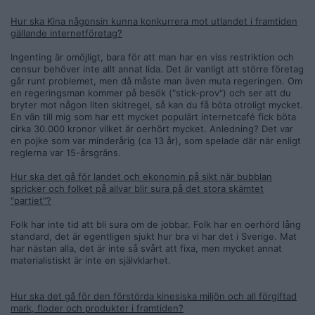
Hur ska Kina någonsin kunna konkurrera mot utlandet i framtiden
gällande internetföretag?
Ingenting är omöjligt, bara för att man har en viss restriktion och
censur behöver inte allt annat lida. Det är vanligt att större företag
går runt problemet, men då måste man även muta regeringen. Om
en regeringsman kommer på besök ("stick-prov") och ser att du
bryter mot någon liten skitregel, så kan du få böta otroligt mycket.
En vän till mig som har ett mycket populärt internetcafé fick böta
cirka 30.000 kronor vilket är oerhört mycket. Anledning? Det var
en pojke som var minderårig (ca 13 år), som spelade där när enligt
reglerna var 15-årsgräns.
Hur ska det gå för landet och ekonomin på sikt när bubblan
spricker och folket på allvar blir sura på det stora skämtet
"partiet"?
Folk har inte tid att bli sura om de jobbar. Folk har en oerhörd lång
standard, det är egentligen sjukt hur bra vi har det i Sverige. Mat
har nästan alla, det är inte så svårt att fixa, men mycket annat
materialistiskt är inte en självklarhet.
Hur ska det gå för den förstörda kinesiska miljön och all förgiftad
mark, floder och produkter i framtiden?