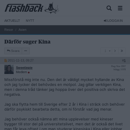
AKTUELLT
NYTT
LOGGA IN
Resor
Asien
Därför suger Kina
1
Svara
1
2011-11-13, 09:27
#
1
Reg: Nov 2007
Sweetiepie
Inlägg: 3 978
Medlem
Missförstå mig inte nu. Den det är väldigt mycket hyllande av Kina
och jag tycker det behövdes en motpol. Jag gillar verkligen Kina,
men i denna tråd tänker jag hoppa över det positiva och skriva det
negativa.
Jag ska flytta hem till Sverige efter 2 år i Kina i sträck och behöver
därför psykiskt bearbeta detta, om ni förstår vad jag menar.
Jag behöver också nämna att mina upplevelser med kineser
bygger till stor del på universitetslivet, men det är också det livet
man får leva oftast i om man studerar kinesiska i Kina eller jobbar