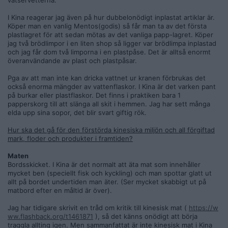
våtservetterna.
I Kina reagerar jag även på hur dubbelonödigt inplastat artiklar är.
Köper man en vanlig Mentos(godis) så får man ta av det första
plastlagret för att sedan mötas av det vanliga papp-lagret. Köper
jag två brödlimpor i en liten shop så ligger var brödlimpa inplastad
och jag får dom två limporna i en plastpåse. Det är alltså enormt
överanvändande av plast och plastpåsar.
Pga av att man inte kan dricka vattnet ur kranen förbrukas det
också enorma mängder av vattenflaskor. I Kina är det varken pant
på burkar eller plastflaskor. Det finns i praktiken bara 1
papperskorg till att slänga all skit i hemmen. Jag har sett många
elda upp sina sopor, det blir svart giftig rök.
Hur ska det gå för den förstörda kinesiska miljön och all förgiftad
mark, floder och produkter i framtiden?
Maten
Bordsskicket. I Kina är det normalt att äta mat som innehåller
mycket ben (speciellt fisk och kyckling) och man spottar glatt ut
allt på bordet undertiden man äter. (Ser mycket skabbigt ut på
matbord efter en måltid är över).
Jag har tidigare skrivit en tråd om kritik till kinesisk mat (
https://w
ww.flashback.org/t1461871
), så det känns onödigt att börja
traggla allting igen. Men sammanfattat är inte kinesisk mat i Kina