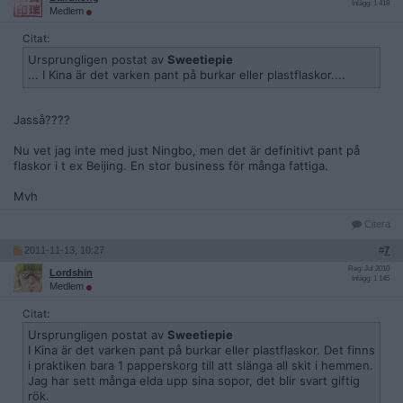
Inlägg: 1 418
Medlem
Citat:
Ursprungligen postat av
Sweetiepie
... I Kina är det varken pant på burkar eller plastflaskor....
Jasså????
Nu vet jag inte med just Ningbo, men det är definitivt pant på
flaskor i t ex Beijing. En stor business för många fattiga.
Mvh
Citera
2011-11-13, 10:27
#
7
Reg: Jul 2010
Lordshin
Inlägg: 1 145
Medlem
Citat:
Ursprungligen postat av
Sweetiepie
I Kina är det varken pant på burkar eller plastflaskor. Det finns
i praktiken bara 1 papperskorg till att slänga all skit i hemmen.
Jag har sett många elda upp sina sopor, det blir svart giftig
rök.