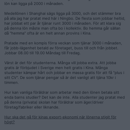
lön kan ligga på 2000 i månaden.
Medellönen i Shanghai sägs ligga på 3000, och det stämmer bra
på alla jag har pratat med här i Ningbo. De flesta som jobbar heltid,
har jobbat ett par år tjänar runt 3000 i månaden. För att klara sig
på denna lön måste man ofta bo i kollektiv. Bo hemma går sällan
då "hemma" ofta är en helt annan provins i Kina.
Pratade med en kompis förra veckan som tjänar 3000 i månaden,
får jobb-lägenhet betald av företaget, buss till och från jobbet.
Jobbar 08.00 till 19.00 Måndag till Fredag.
Värst är det för studenterna. Många vill jobba extra. Att jobba
gratis är förbjudet i Sverige men helt gratis i Kina. Många
studenter kämpar hårt och jobbar en massa gratis för att få "plus i
sitt CV". De som tjänar pengar så är det vanligt att tjäna 10kr i
timmen.
Hur kan vanliga föräldrar som arbetar med den lönen betala sitt
enda barns studier? Det kan de inte. Alla studenter jag pratat med
på denna (privata) skolan har föräldrar som äger/driver
företag/fabriker eller liknande.
Hur ska det gå för kinas export-ekonomi när lönerna stigit för
högt?