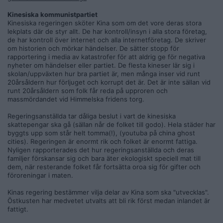
Kinesiska kommunistpartiet
Kinesiska regeringen sköter Kina som om det vore deras stora
lekplats där de styr allt. De har kontroll/insyn i alla stora företag,
de har kontroll över internet och alla internetföretag. De skriver
om historien och mörkar händelser. De sätter stopp för
rapportering i media av katastrofer för att aldrig ge för negativa
nyheter om händelser eller partiet. De flesta kineser lär sig i
skolan/uppväxten hur bra partiet är, men många inser vid runt
20årsåldern hur förljuget och korrupt det är. Det är inte sällan vid
runt 20årsåldern som folk får reda på upproren och
massmördandet vid Himmelska fridens torg.
Regeringsanställda tar dåliga beslut i vart de kinesiska
skattepengar ska gå (sällan når de folket till godo). Hela städer har
byggts upp som står helt tomma(!), (youtuba på china ghost
cities). Regeringen är enormt rik och folket är enormt fattiga.
Nyligen rapporterades det hur regeringsanställda och deras
familjer förskansar sig och bara äter ekologiskt speciell mat till
dem, när resterande folket får fortsätta oroa sig för gifter och
föroreningar i maten.
Kinas regering bestämmer vilja delar av Kina som ska "utvecklas".
Östkusten har medvetet utvalts att bli rik först medan inlandet är
fattigt.