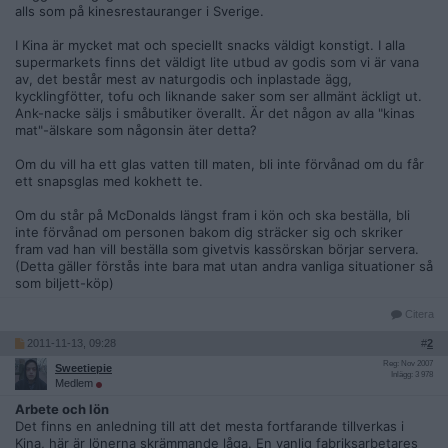
alls som på kinesrestauranger i Sverige.
I Kina är mycket mat och speciellt snacks väldigt konstigt. I alla
supermarkets finns det väldigt lite utbud av godis som vi är vana
av, det består mest av naturgodis och inplastade ägg,
kycklingfötter, tofu och liknande saker som ser allmänt äckligt ut.
Ank-nacke säljs i småbutiker överallt. Är det någon av alla "kinas
mat"-älskare som någonsin äter detta?
Om du vill ha ett glas vatten till maten, bli inte förvånad om du får
ett snapsglas med kokhett te.
Om du står på McDonalds längst fram i kön och ska beställa, bli
inte förvånad om personen bakom dig sträcker sig och skriker
fram vad han vill beställa som givetvis kassörskan börjar servera.
(Detta gäller förstås inte bara mat utan andra vanliga situationer så
som biljett-köp)
Citera
2011-11-13, 09:28
#
2
Reg: Nov 2007
Sweetiepie
Inlägg: 3 978
Medlem
Arbete och lön
Det finns en anledning till att det mesta fortfarande tillverkas i
Kina, här är lönerna skrämmande låga. En vanlig fabriksarbetares