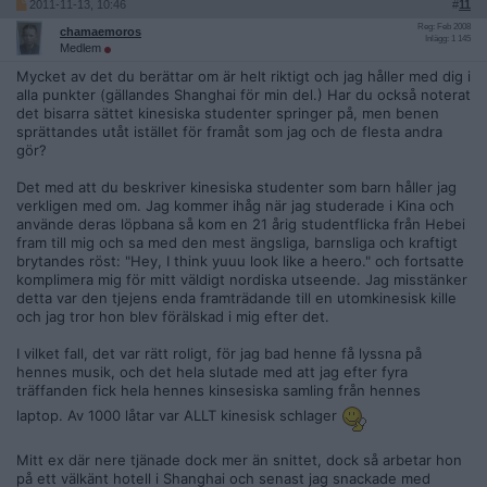
2011-11-13, 10:46
#
11
Reg: Feb 2008
chamaemoros
Inlägg: 1 145
Medlem
Mycket av det du berättar om är helt riktigt och jag håller med dig i
alla punkter (gällandes Shanghai för min del.) Har du också noterat
det bisarra sättet kinesiska studenter springer på, men benen
sprättandes utåt istället för framåt som jag och de flesta andra
gör?
Det med att du beskriver kinesiska studenter som barn håller jag
verkligen med om. Jag kommer ihåg när jag studerade i Kina och
använde deras löpbana så kom en 21 årig studentflicka från Hebei
fram till mig och sa med den mest ängsliga, barnsliga och kraftigt
brytandes röst: "Hey, I think yuuu look like a heero." och fortsatte
komplimera mig för mitt väldigt nordiska utseende. Jag misstänker
detta var den tjejens enda framträdande till en utomkinesisk kille
och jag tror hon blev förälskad i mig efter det.
I vilket fall, det var rätt roligt, för jag bad henne få lyssna på
hennes musik, och det hela slutade med att jag efter fyra
träffanden fick hela hennes kinsesiska samling från hennes
laptop. Av 1000 låtar var ALLT kinesisk schlager
Mitt ex där nere tjänade dock mer än snittet, dock så arbetar hon
på ett välkänt hotell i Shanghai och senast jag snackade med