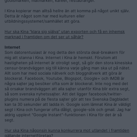
godismärken, matmärken, kaféer, restauranger.
I Kina kopierar man alltså hellre än att komma på något unikt själv.
Detta är något som har med kulturen eller
utbildningssystemet/samhället att göra.
Hur ska Kina "klara sig själva" utan exporten och få en inhemsk
marknad i framtiden om det ser ut såhär?
Internet
Som datorentusiast är nog detta den största deal-breakern för
mig att stanna i Kina. Internet i Kina är hemskt. Förutom att
hastigheten på internet är otroligt segt, så gör den stora kinesiska
censur-brandväggen sig till känna varje gång man ska ut på nätet.
Allt som har med sociala nätverk och bloggnätverk att göra är
blockerat. Facebook, Youtube, Blogspot, Google+ och IMDB är
några sajter jag besöker ofta som är blockerat. Inte nog med det
så orsakar brandväggen att alla sajter utanför Kina blir extra segt,
så som svenska nyhetssajter. Att det ligger facebook/twitter-
plugins numera på de flesta sajter gör att tex Svenska Dagbladet
kan ta 30 sekunder att ladda in. Google som lämnat Kina är väldigt
segt i Kina och fungerar ofta dåligt, google-sök och gmail. Jag har
aldrig upplevt "Google Instant"-funktionen i Kina för det är så
segt.
Hur ska Kina någonsin kunna konkurrera mot utlandet i framtiden
gällande internetföretag?