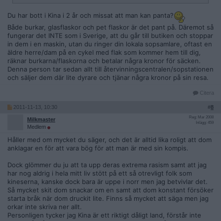
Du har bott i Kina i 2 år och missat att man kan panta?
Både burkar, glasflaskor och pet flaskor är det pant på. Däremot så
fungerar det INTE som i Sverige, att du går till butiken och stoppar
in dem i en maskin, utan du ringer din lokala sopsamlare, oftast en
äldre herre/dam på en cykel med flak som kommer hem till dig,
räknar burkarna/flaskorna och betalar några kronor för säcken.
Denna person tar sedan allt till återvinningscentralen/sopstationen
och säljer dem där lite dyrare och tjänar några kronor på sin resa.
Citera
2011-11-13, 10:30
#
8
Reg: Mar 2008
Milkmaster
Inlägg: 459
Medlem
Håller med om mycket du säger, och det är alltid lika roligt att dom
anklagar en för att vara bög för att man är med sin kompis.
Dock glömmer du ju att ta upp deras extrema rasism samt att jag
har nog aldrig i hela mitt liv stött på ett så otrevligt folk som
kineserna, kanske dock bara är uppe i norr men jag betvivlar det.
Så mycket skit dom snackar om en samt att dom konstant försöker
starta bråk när dom druckit lite. Finns så mycket att säga men jag
orkar inte skriva ner allt.
Personligen tycker jag Kina är ett riktigt dåligt land, förstår inte