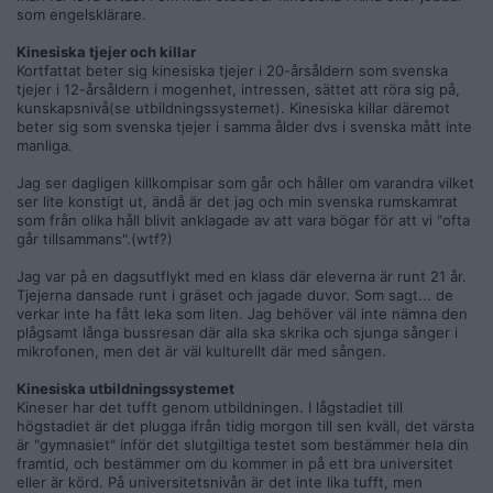
som engelsklärare.
Kinesiska tjejer och killar
Kortfattat beter sig kinesiska tjejer i 20-årsåldern som svenska
tjejer i 12-årsåldern i mogenhet, intressen, sättet att röra sig på,
kunskapsnivå(se utbildningssystemet). Kinesiska killar däremot
beter sig som svenska tjejer i samma ålder dvs i svenska mått inte
manliga.
Jag ser dagligen killkompisar som går och håller om varandra vilket
ser lite konstigt ut, ändå är det jag och min svenska rumskamrat
som från olika håll blivit anklagade av att vara bögar för att vi "ofta
går tillsammans".(wtf?)
Jag var på en dagsutflykt med en klass där eleverna är runt 21 år.
Tjejerna dansade runt i gräset och jagade duvor. Som sagt... de
verkar inte ha fått leka som liten. Jag behöver väl inte nämna den
plågsamt långa bussresan där alla ska skrika och sjunga sånger i
mikrofonen, men det är väl kulturellt där med sången.
Kinesiska utbildningssystemet
Kineser har det tufft genom utbildningen. I lågstadiet till
högstadiet är det plugga ifrån tidig morgon till sen kväll, det värsta
är "gymnasiet" inför det slutgiltiga testet som bestämmer hela din
framtid, och bestämmer om du kommer in på ett bra universitet
eller är körd. På universitetsnivån är det inte lika tufft, men