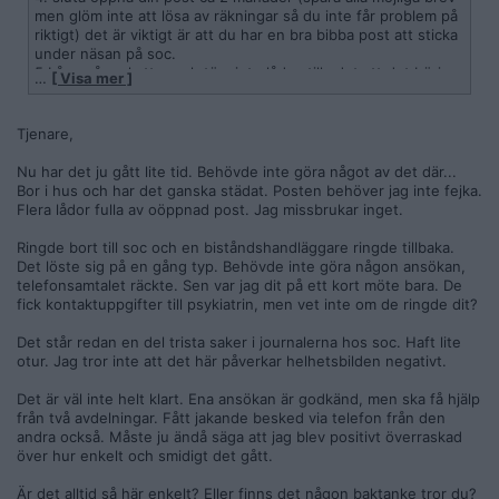
men glöm inte att lösa av räkningar så du inte får problem på
riktigt) det är viktigt är att du har en bra bibba post att sticka
under näsan på soc.
5 Låna några katter och töm inte lådan tills det att det börjar
…
[ Visa mer ]
lukta gött
6 lägg in dig på psykakuten en vecka pga att du är
sönderstressad (det kan vem som helst göra spela lite suicid
Tjenare,
eller kom på något annat och stå på dig bara tills de tar emot
dig) här inne pratar du flitigt om att du behöver ha hjälp med
Nu har det ju gått lite tid. Behövde inte göra något av det där...
struktur i vardagen äter mat och får lite justa mediciner och
Bor i hus och har det ganska städat. Posten behöver jag inte fejka.
du kan absolut inte tänka dig att gå hem de närmsta dagarna
Flera lådor fulla av oöppnad post. Jag missbrukar inget.
eftersom du mår så jävla dåligt
Ringde bort till soc och en biståndshandläggare ringde tillbaka.
OBS var i förberedelserna också noga med att lukten inte går
Det löste sig på en gång typ. Behövde inte göra någon ansökan,
ut i trappuppgången etc för då får du småstäda lite under
telefonsamtalet räckte. Sen var jag dit på ett kort möte bara. De
tiden!!!!
fick kontaktuppgifter till psykiatrin, men vet inte om de ringde dit?
Gör precis så som du skrev, kontakta socialtjänsten och be
Det står redan en del trista saker i journalerna hos soc. Haft lite
att få tala med en biståndshandläggare. Här säger du sedan
otur. Jag tror inte att det här påverkar helhetsbilden negativt.
hur jävla svårt livet är, du har sopor och disk staplade längs
med väggarna, Du luktar hummer eftersom tvättmaskinen
Det är väl inte helt klart. Ena ansökan är godkänd, men ska få hjälp
gick sönder i fjol och din sociala fobi gör att du ändå inte
från två avdelningar. Fått jakande besked via telefon från den
träffat någon de senaste 5 åren och att du även har svårt att
andra också. Måste ju ändå säga att jag blev positivt överraskad
duscha eftersom du inte har tid eftersom du spelar tv-spel
över hur enkelt och smidigt det gått.
dygnet runt. Säg att det kommit klagomål från grannarna på
lukt i trappuppgången och att hyresvärden varnat dig och du
Är det alltid så här enkelt? Eller finns det någon baktanke tror du?