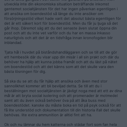
utveckla inte din ekonomiska situation beträffande inkomst
gentemot socialtjänsten för det har ingen påverkan egentligen i
att ansöka om boendestöd så länge du inte ansöker om
försörjningsstöd vilket hade varit det absolut bästa egentligen för
det är ett säkert kort för boendestöd. Men du får ju ljuga så det
går ihop. Däremot säg att du det senaste även slutat öppna din
post och att du inte vet varför och du har en massa inkasso
naturligtvis och att det är en tidsfråga innan kronofogden blir
inblandad.
Tjata hål i huvdet på biståndshandläggaren och se till att de gör
ett hembesök där du visar upp din misär i all sin prakt och där du
behöver ha hjälp att kunna jobba framåt och att du läst på nätet
om boendestöd och att det känns som att det skulle vara den
bästa lösningen för dig.
Så ska du se att du får hjälp att ansöka och även med stor
sannolikhet kommer att bli beviljad detta. Se till att du i
beställningen mot socialtjänsten är jävligt noga med att ett av dina
mål är att bryta social isolering och att promenader är motmedel
samt att du även också behöver öva på att åka buss med
boendestödet. kanske du måste boka en tid på psyk också för att
få lite understöd och dokumentation till din historia ifall det skulle
behövas. lite extra ammunition är alltid fint att ha.
Ok och nu lämnar du hem katterna och städar fort som fan hela