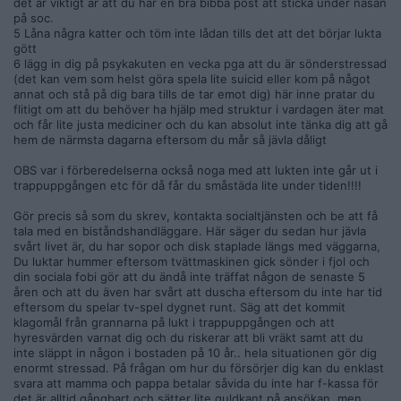
det är viktigt är att du har en bra bibba post att sticka under näsan
på soc.
5 Låna några katter och töm inte lådan tills det att det börjar lukta
gött
6 lägg in dig på psykakuten en vecka pga att du är sönderstressad
(det kan vem som helst göra spela lite suicid eller kom på något
annat och stå på dig bara tills de tar emot dig) här inne pratar du
flitigt om att du behöver ha hjälp med struktur i vardagen äter mat
och får lite justa mediciner och du kan absolut inte tänka dig att gå
hem de närmsta dagarna eftersom du mår så jävla dåligt
OBS var i förberedelserna också noga med att lukten inte går ut i
trappuppgången etc för då får du småstäda lite under tiden!!!!
Gör precis så som du skrev, kontakta socialtjänsten och be att få
tala med en biståndshandläggare. Här säger du sedan hur jävla
svårt livet är, du har sopor och disk staplade längs med väggarna,
Du luktar hummer eftersom tvättmaskinen gick sönder i fjol och
din sociala fobi gör att du ändå inte träffat någon de senaste 5
åren och att du även har svårt att duscha eftersom du inte har tid
eftersom du spelar tv-spel dygnet runt. Säg att det kommit
klagomål från grannarna på lukt i trappuppgången och att
hyresvärden varnat dig och du riskerar att bli vräkt samt att du
inte släppt in någon i bostaden på 10 år.. hela situationen gör dig
enormt stressad. På frågan om hur du försörjer dig kan du enklast
svara att mamma och pappa betalar såvida du inte har f-kassa för
det är alltid gångbart och sätter lite guldkant på ansökan. men