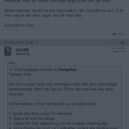
missbruk. Men du måste som sagt ljuga så att det går ihop.
Sedan kommer du att ha lite trista saker i din journal hos soc i 5 år
men vad är det man säger, lite får man tåla.
Lycka till nu Fido
Citera
2025-08-24, 21:00
#
12
Reg: Jan 2022
fido1986
Inlägg: 2 969
Medlem
Citat:
Ursprungligen postat av
Gargolius
Tjenare Fido
Det finns inget facit mig veterligen utan det görs personliga
bedömningar. Men här ska du få lite råd som kan öka dina
chanser.
Förberedelser innan hembesök av socialtjänsten
1. Spara alla dina sopor i 2 månader
2. Spara all disk lika länge
3. Städa fan inte någonting och strö saker omkring dig.
4. sluta öppna din post ca 2 månader (spara alla möjliga brev