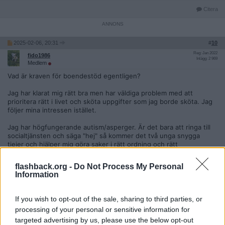
Citera
2025-02-06, 20:31
#
10
Reg: Jan 2022
fido1986
Inlägg: 2 969
Medlem
Vad är kraven för boendestöd egentligen?
Jag har klarat mig rätt bra men har väldiga problem med att
prioritera rätt i livet och sköta uppgifter som jag borde sköta. Jag
följer mina intressen istället.
Jag har högfungerande autism/asperger. Är det bara att ringa till
socialtjänsten och säga "hej" så kommer det två unga snygga
tjejer och hjälper mig göra saker i rätt ordning och rätt
prioriteringar?
flashback.org -
Do Not Process My Personal
Citera
Information
2025-08-24, 19:02
#
11
Gargolius
If you wish to opt-out of the sale, sharing to third parties, or
Bannlyst
processing of your personal or sensitive information for
Citat:
targeted advertising by us, please use the below opt-out