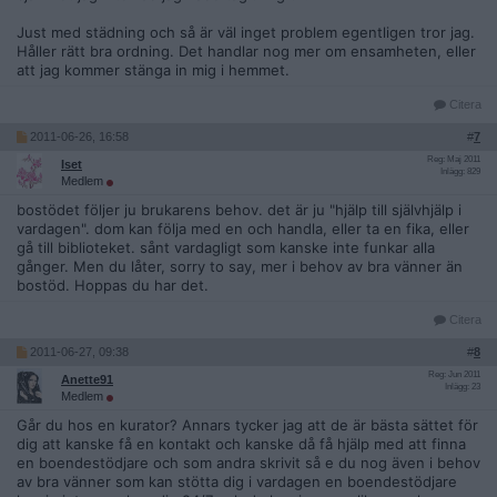
Just med städning och så är väl inget problem egentligen tror jag.
Håller rätt bra ordning. Det handlar nog mer om ensamheten, eller
att jag kommer stänga in mig i hemmet.
Citera
2011-06-26, 16:58
#
7
Reg: Maj 2011
Iset
Inlägg: 829
Medlem
bostödet följer ju brukarens behov. det är ju "hjälp till självhjälp i
vardagen". dom kan följa med en och handla, eller ta en fika, eller
gå till biblioteket. sånt vardagligt som kanske inte funkar alla
gånger. Men du låter, sorry to say, mer i behov av bra vänner än
bostöd. Hoppas du har det.
Citera
2011-06-27, 09:38
#
8
Reg: Jun 2011
Anette91
Inlägg: 23
Medlem
Går du hos en kurator? Annars tycker jag att de är bästa sättet för
dig att kanske få en kontakt och kanske då få hjälp med att finna
en boendestödjare och som andra skrivit så e du nog även i behov
av bra vänner som kan stötta dig i vardagen en boendestödjare