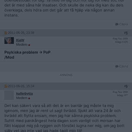
boendestödet för dig. Ta mod till dig och hör dig för med soc hur
det är med såna här insatser. Och skulle de neka dig kan du dels
överklaga, dels höra om det går att få hjälp via någon annan
instans.
Citera
2011-06-25, 23:38
#
5
Reg: Nov 2009
KiaW
Inlägg: 6 870
Medlem
Psykiska problem -> PoP
/Mod
Citera
2011-06-26, 15:34
#
6
Reg: Nov 2008
kullerbytta
Inlägg: 477
Medlem
Det kan säkert vara så att det är en barriär jag måste ta mig
igenom, men jag är rent ut sagt livrädd. Sjukt att vara 24 år och
livrädd att flytta ensam, men jag har sånna psykiska problem.
Suttit med panikångest hela dagen som vanligt och morsan har
fått klappat mig på ryggen och försökt lugna ner mig, om jag bott
själv vet jag inte vad jag hade tagit mig till!