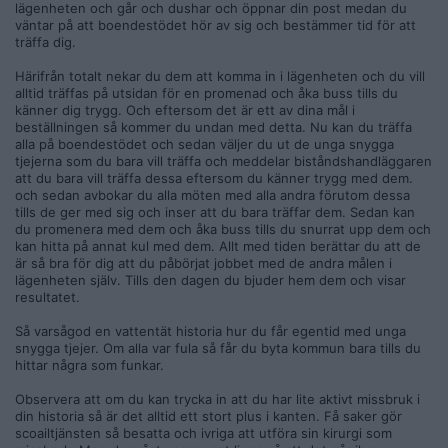
lägenheten och går och dushar och öppnar din post medan du
väntar på att boendestödet hör av sig och bestämmer tid för att
träffa dig.
Härifrån totalt nekar du dem att komma in i lägenheten och du vill
alltid träffas på utsidan för en promenad och åka buss tills du
känner dig trygg. Och eftersom det är ett av dina mål i
beställningen så kommer du undan med detta. Nu kan du träffa
alla på boendestödet och sedan väljer du ut de unga snygga
tjejerna som du bara vill träffa och meddelar biståndshandläggaren
att du bara vill träffa dessa eftersom du känner trygg med dem.
och sedan avbokar du alla möten med alla andra förutom dessa
tills de ger med sig och inser att du bara träffar dem. Sedan kan
du promenera med dem och åka buss tills du snurrat upp dem och
kan hitta på annat kul med dem. Allt med tiden berättar du att de
är så bra för dig att du påbörjat jobbet med de andra målen i
lägenheten själv. Tills den dagen du bjuder hem dem och visar
resultatet.
Så varsågod en vattentät historia hur du får egentid med unga
snygga tjejer. Om alla var fula så får du byta kommun bara tills du
hittar några som funkar.
Observera att om du kan trycka in att du har lite aktivt missbruk i
din historia så är det alltid ett stort plus i kanten. Få saker gör
scoailtjänsten så besatta och ivriga att utföra sin kirurgi som