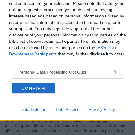
Ursprungligen postat av
fido1986
section to confirm your selection. Please note that after your
Vad är kraven för boendestöd egentligen?
opt-out request is processed you may continue seeing
interest-based ads based on personal information utilized by
Jag har klarat mig rätt bra men har väldiga problem med att
us or personal information disclosed to third parties prior to
prioritera rätt i livet och sköta uppgifter som jag borde sköta.
your opt-out. You may separately opt-out of the further
Jag följer mina intressen istället.
disclosure of your personal information by third parties on the
Jag har högfungerande autism/asperger. Är det bara att ringa
IAB’s list of downstream participants. This information may
till socialtjänsten och säga "hej" så kommer det två unga
also be disclosed by us to third parties on the
IAB’s List of
snygga tjejer och hjälper mig göra saker i rätt ordning och
Downstream Participants
that may further disclose it to other
rätt prioriteringar?
third parties.
Personal Data Processing Opt Outs
Tjenare Fido
Det finns inget facit mig veterligen utan det görs personliga
CONFIRM
bedömningar. Men här ska du få lite råd som kan öka dina chanser.
Förberedelser innan hembesök av socialtjänsten
Data Deletion
Data Access
Privacy Policy
1. Spara alla dina sopor i 2 månader
2. Spara all disk lika länge
3. Städa fan inte någonting och strö saker omkring dig.
4. sluta öppna din post ca 2 månader (spara alla möjliga brev men
glöm inte att lösa av räkningar så du inte får problem på riktigt)