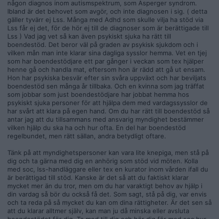
någon diagnos inom autismspektrum, som Asperger syndrom.
Ibland är det behovet som avgör, och inte diagnosen i sig. ( detta
gäller tyvärr ej Lss. Många med Adhd som skulle vilja ha stöd via
Lss får ej det, för de hör ej till de diagnoser som är berättigade till
Lss ) Vad jag vet så kan även psykiskt sjuka ha rätt till
boendestöd. Det beror väl på graden av psykisk sjukdom och i
vilken mån man inte klarar sina dagliga sysslor hemma. Vet en tjej
som har boendestödjare ett par gånger i veckan som tex hjälper
henne gå och handla mat, eftersom hon är rädd att gå ut ensam.
Hon har psykiska besvär efter sin svåra uppväxt och har beviljats
boendestöd sen många år tillbaka. Och en kvinna som jag träffat
som jobbar som just boendestödjare har jobbat hemma hos
psykiskt sjuka personer för att hjälpa dem med vardagssysslor de
har svårt att klara på egen hand. Om du har rätt till boendestöd så
antar jag att du tillsammans med ansvarig myndighet bestämmer
vilken hjälp du ska ha och hur ofta. En del har boendestöd
regelbundet, men rätt sällan, andra betydligt oftare.
Tänk på att myndighetspersoner kan vara lite knepiga, men stå på
dig och ta gärna med dig en anhörig som stöd vid möten. Kolla
med soc, lss-handläggare eller tex en kurator inom vården ifall du
är berättigad till stöd. Kanske är det så att du faktiskt klarar
mycket mer än du tror, men om du har varaktigt behov av hjälp i
din vardag så bör du också få det. Som sagt, stå på dig, var envis
och ta reda på så mycket du kan om dina rättigheter. Är det sen så
att du klarar alltmer själv, kan man ju då minska eller avsluta