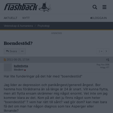
AKTUELLT
NYTT
LOGGA IN
Vetenskap & humaniora
Psykologi
Boendestöd?
1
Svara
1
2011-06-25, 17:54
#
1
Reg: Nov 2008
kullerbytta
Inlägg: 477
Medlem
Har lite funderingar på det här med "boendestöd"
Jag lider av depression och panikångest/generell ångest. Bor
hemma hos föräldrarna än så länge är 24 år snart. Vill kunna flytta,
men att flytta ensam skrämmer mig något enormt. Vet inte om jag
kommer klara av det. Kom på att det ju finns något som heter
"boendestöd" ? vem har rätt till sånt? vad gör dom? kan man bara
få det om man har någon diagnos som tex Asperger eller
liknande?