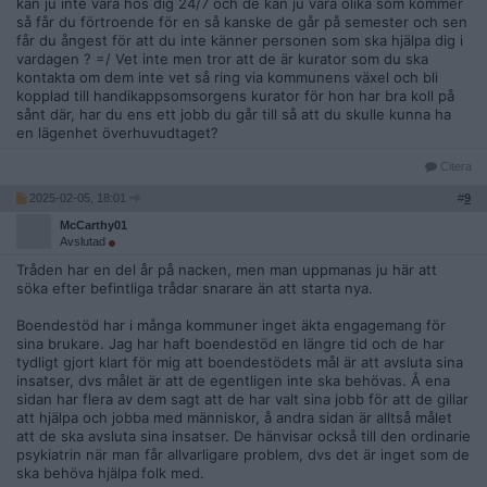
kan ju inte vara hos dig 24/7 och de kan ju vara olika som kommer
så får du förtroende för en så kanske de går på semester och sen
får du ångest för att du inte känner personen som ska hjälpa dig i
vardagen ? =/ Vet inte men tror att de är kurator som du ska
kontakta om dem inte vet så ring via kommunens växel och bli
kopplad till handikappsomsorgens kurator för hon har bra koll på
sånt där, har du ens ett jobb du går till så att du skulle kunna ha
en lägenhet överhuvudtaget?
Citera
2025-02-05, 18:01
#
9
McCarthy01
Avslutad
Tråden har en del år på nacken, men man uppmanas ju här att
söka efter befintliga trådar snarare än att starta nya.
Boendestöd har i många kommuner inget äkta engagemang för
sina brukare. Jag har haft boendestöd en längre tid och de har
tydligt gjort klart för mig att boendestödets mål är att avsluta sina
insatser, dvs målet är att de egentligen inte ska behövas. Å ena
sidan har flera av dem sagt att de har valt sina jobb för att de gillar
att hjälpa och jobba med människor, å andra sidan är alltså målet
att de ska avsluta sina insatser. De hänvisar också till den ordinarie
psykiatrin när man får allvarligare problem, dvs det är inget som de
ska behöva hjälpa folk med.