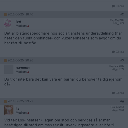
Citera
2011-06-25, 18:40
#
2
Reg: Maj 2011
Iset
Inlägg: 829
Medlem
Det är biståndsbedömare hos socialtjänstens underavdelning (här
heter den funktionshinder- och vuxenenheten) som avgör om du
har rätt till bostöd.
Citera
2011-06-25, 20:26
#
3
Reg: Mar 2005
razerman
Inlägg: 1 175
Medlem
Du tror inte bara det kan vara en barriär du behöver ta dig igenom
då?
Citera
2011-06-25, 23:27
#
4
Reg: Jul 2010
Ly
Inlägg: 2 563
Medlem
Vid tex Lss-insatser ( lagen om stöd och service) så är man
berättigad till stöd om man tex är utvecklingsstörd eller hör till