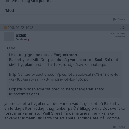
Det var allt jag ville just nu.
/Mod
Citera
2008-09-22, 10:38
#
12
Reg: Jun 2003
b@ron
Inlägg: 52
Medlem
Citat:
Ursprungligen postat av
Fanjunkaren
Barkarby är civilt. Det plan du såg var säkert en Saab Safir, ett
civilt flygplan med militär bakgrund, därav kamouflage.
http://alt.aero-auction.com/pics/lots/saab-safir-73-mindre-lot
-ks-105/saab-safir-73-mindre-lot-ks-105.jpg
Uppställningsplatserna bredvid bergshangaren är för
utlandsmissioner.
ja precis detta flygplan var det - men vad f.. gör det på Barkarby
en lördag eftermiddag .. jag tänker på ÖB tillägg o dyl. Det svenska
forsvar är väl en stor Wall Street hårdsmälta just jnu - kanske
användar armeen Barkarby för att spara landings fee på Bromma
Citera