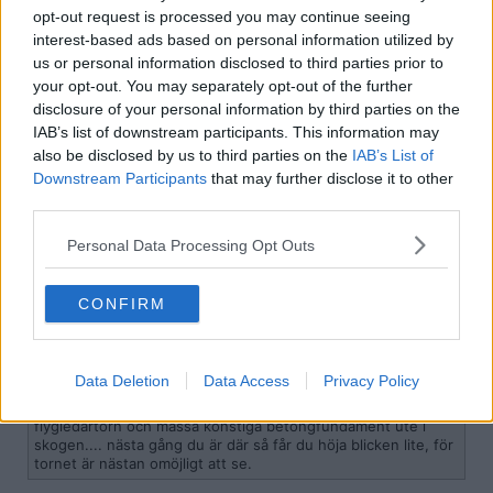
Uppställningsplatserna bredvid bergshangaren är för
opt-out request is processed you may continue seeing
utlandsmissioner.
interest-based ads based on personal information utilized by
Citera
us or personal information disclosed to third parties prior to
your opt-out. You may separately opt-out of the further
2008-09-21, 21:34
#
7
disclosure of your personal information by third parties on the
Reg: Jul 2007
Mark8
Inlägg: 715
IAB’s list of downstream participants. This information may
Medlem
also be disclosed by us to third parties on the
IAB’s List of
det som är lite kul med barkis är att det finns ett flygledartorn och
Downstream Participants
that may further disclose it to other
massa konstiga betongfundament ute i skogen.... nästa gång du
är där så får du höja blicken lite, för tornet är nästan omöjligt att
third parties.
se.
Personal Data Processing Opt Outs
Citera
2008-09-21, 23:24
#
8
CONFIRM
eltoroblanco
Bannlyst
Citat:
Data Deletion
Data Access
Privacy Policy
Ursprungligen postat av
Mark8
det som är lite kul med barkis är att det finns ett
flygledartorn och massa konstiga betongfundament ute i
skogen.... nästa gång du är där så får du höja blicken lite, för
tornet är nästan omöjligt att se.