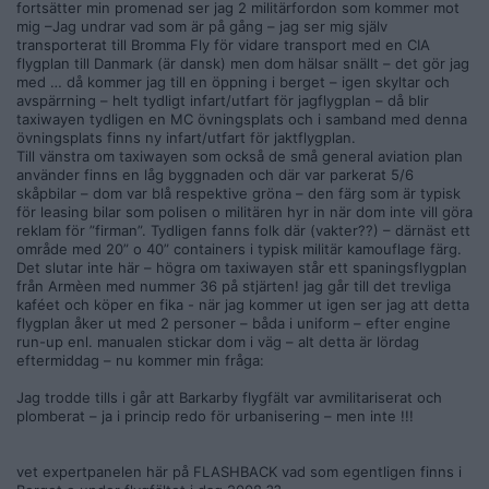
fortsätter min promenad ser jag 2 militärfordon som kommer mot
mig –Jag undrar vad som är på gång – jag ser mig själv
transporterat till Bromma Fly för vidare transport med en CIA
flygplan till Danmark (är dansk) men dom hälsar snällt – det gör jag
med … då kommer jag till en öppning i berget – igen skyltar och
avspärrning – helt tydligt infart/utfart för jagflygplan – då blir
taxiwayen tydligen en MC övningsplats och i samband med denna
övningsplats finns ny infart/utfart för jaktflygplan.
Till vänstra om taxiwayen som också de små general aviation plan
använder finns en låg byggnaden och där var parkerat 5/6
skåpbilar – dom var blå respektive gröna – den färg som är typisk
för leasing bilar som polisen o militären hyr in när dom inte vill göra
reklam för ”firman”. Tydligen fanns folk där (vakter??) – därnäst ett
område med 20” o 40” containers i typisk militär kamouflage färg.
Det slutar inte här – högra om taxiwayen står ett spaningsflygplan
från Armèen med nummer 36 på stjärten! jag går till det trevliga
kaféet och köper en fika - när jag kommer ut igen ser jag att detta
flygplan åker ut med 2 personer – båda i uniform – efter engine
run-up enl. manualen stickar dom i väg – alt detta är lördag
eftermiddag – nu kommer min fråga:
Jag trodde tills i går att Barkarby flygfält var avmilitariserat och
plomberat – ja i princip redo för urbanisering – men inte !!!
vet expertpanelen här på FLASHBACK vad som egentligen finns i