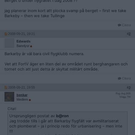
Berget o under flygfältet i dag 2008 ??
jag planerar inom kort att plocka svamp på berget – first we take
Barkeby – then we take Tullinge
Citera
2008-09-21, 19:21
#
2
Edwards
Bannlyst
Barkarby är väl bara civil flygklubb numera.
Vet att FortV äger en liten del av området runt berghangaren och
tornet och att just detta är skyltat militärt område.
Citera
2008-09-21, 19:55
#
3
Reg: Aug 2005
benkar
Inlägg: 794
Medlem
Citat:
Ursprungligen postat av
b@ron
Jag trodde tills i går att Barkarby flygfält var avmilitariserat
och plomberat – ja i princip redo för urbanisering – men inte
!!!