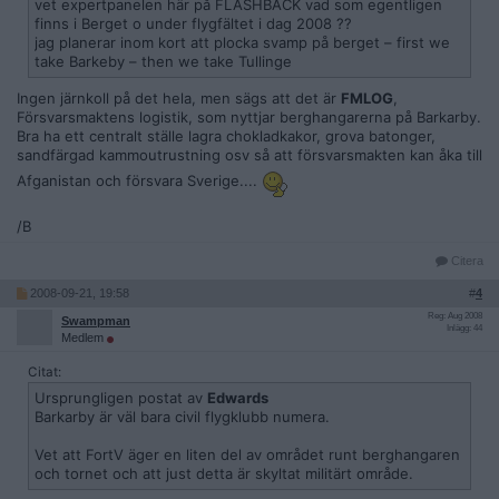
vet expertpanelen här på FLASHBACK vad som egentligen
finns i Berget o under flygfältet i dag 2008 ??
jag planerar inom kort att plocka svamp på berget – first we
take Barkeby – then we take Tullinge
Ingen järnkoll på det hela, men sägs att det är
FMLOG
,
Försvarsmaktens logistik, som nyttjar berghangarerna på Barkarby.
Bra ha ett centralt ställe lagra chokladkakor, grova batonger,
sandfärgad kammoutrustning osv så att försvarsmakten kan åka till
Afganistan och försvara Sverige....
/B
Citera
2008-09-21, 19:58
#
4
Reg: Aug 2008
Swampman
Inlägg: 44
Medlem
Citat:
Ursprungligen postat av
Edwards
Barkarby är väl bara civil flygklubb numera.
Vet att FortV äger en liten del av området runt berghangaren
och tornet och att just detta är skyltat militärt område.