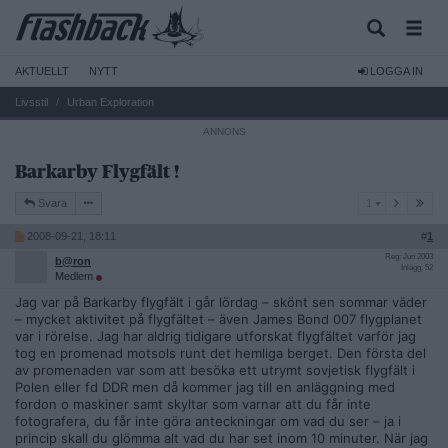
AKTUELLT
NYTT
LOGGA IN
Livsstil
Urban Exploration
Barkarby Flygfält !
1
Svara
1
2008-09-21, 18:11
#
1
Reg: Jun 2003
b@ron
Inlägg: 52
Medlem
Jag var på Barkarby flygfält i går lördag – skönt sen sommar väder
– mycket aktivitet på flygfältet – även James Bond 007 flygplanet
var i rörelse. Jag har aldrig tidigare utforskat flygfältet varför jag
tog en promenad motsols runt det hemliga berget. Den första del
av promenaden var som att besöka ett utrymt sovjetisk flygfält i
Polen eller fd DDR men då kommer jag till en anläggning med
fordon o maskiner samt skyltar som varnar att du får inte
fotografera, du får inte göra anteckningar om vad du ser – ja i
princip skall du glömma alt vad du har set inom 10 minuter. När jag