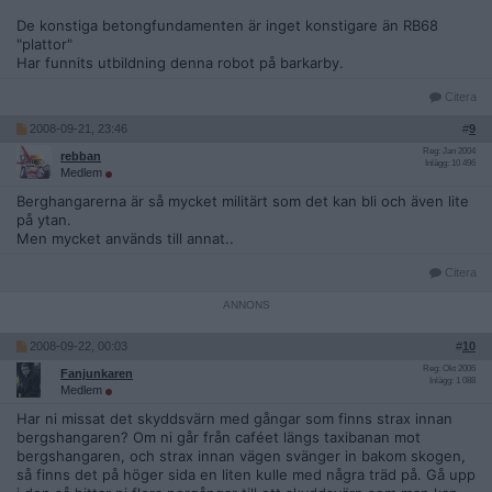
De konstiga betongfundamenten är inget konstigare än RB68
"plattor"
Har funnits utbildning denna robot på barkarby.
Citera
2008-09-21, 23:46
#
9
Reg: Jan 2004
rebban
Inlägg: 10 496
Medlem
Berghangarerna är så mycket militärt som det kan bli och även lite
på ytan.
Men mycket används till annat..
Citera
2008-09-22, 00:03
#
10
Reg: Okt 2006
Fanjunkaren
Inlägg: 1 088
Medlem
Har ni missat det skyddsvärn med gångar som finns strax innan
bergshangaren? Om ni går från caféet längs taxibanan mot
bergshangaren, och strax innan vägen svänger in bakom skogen,
så finns det på höger sida en liten kulle med några träd på. Gå upp