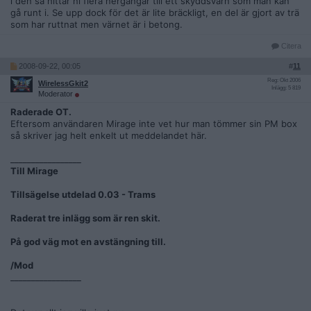
i den så hittar ni flera nergångar till ett skyddsvärn som man kan
gå runt i. Se upp dock för det är lite bräckligt, en del är gjort av trä
som har ruttnat men värnet är i betong.
Citera
2008-09-22, 00:05
#
11
Reg: Okt 2006
WirelessGkit2
Inlägg: 5 819
Moderator
Raderade OT.
Eftersom användaren Mirage inte vet hur man tömmer sin PM box
så skriver jag helt enkelt ut meddelandet här.
_________________
Till Mirage
Tillsägelse utdelad 0.03 - Trams
Raderat tre inlägg som är ren skit.
På god väg mot en avstängning till.
/Mod
_________________