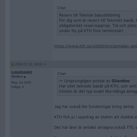
Citat:
Reserv till Teknisk basutbildning
För dig som är reserv till Tekniskt basår
obligatoriskt reservupprop. Tid och pla
under Ny på KTH före terminstart.
https://www.kth.se/utbildning/anmalan-an
2020-07-15, 16:55
Loppilopplol
Citat:
Medlem
Ursprungligen postat av
Gilardino
Reg: Jul 2020
Har sökt tekniskt basår på KTH, och sett
Inlägg: 6
hösten är det typ exakt lika många antagn
Jag har också lite funderingar kring detta;
KTH fick ju i uppdrag av staten att dubbla a
Det här året är antalet antagna också 770