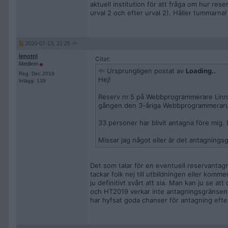
aktuell institution för att fråga om hur re
urval 2 och efter urval 2). Håller tummarna!
2020-07-13, 21:25
lenotnl
Citat:
Medlem
Ursprungligen postat av
Loading..
Reg: Dec 2019
Hej!
Inlägg: 139
Reserv nr.5 på Webbprogrammerare Linnéun
gången den 3-åriga Webbprogrammerarutb
33 personer har blivit antagna före mig. 
Missar jag något eller är det antagningsg
Det som talar för en eventuell reservantagn
tackar folk nej till utbildningen eller komm
ju definitivt svårt att sia. Man kan ju se 
och HT2019 verkar inte antagningsgränsen s
har hyfsat goda chanser för antagning efter u