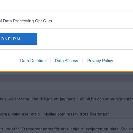
ar de dig via mejl eller telefon om erbjuden plats. Observera att efter 
ngsbesked, utan från och med det andra beskedet så är det universitet
l Data Processing Opt Outs
CONFIRM
 48 antagna. Kan tillägga att jag hade 1.45 på hp och antagningsgränsen
urvalet eller att bli inkallad som reserv trots överintag?
Data Deletion
Data Access
Privacy Policy
en. 48 antagna. Kan tillägga att jag hade 1.45 på hp och antagningsgrä
ra urvalet eller att bli inkallad som reserv trots överintag?
att ungefär 30 reserver antas för att du ska bli erbjuden en plats. Skola