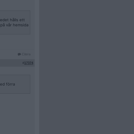
edet hålls ett
 på vår hemsida
Citera
#
17374
med förra