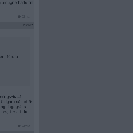
 antagne hade till
Citera
#
17367
en, första
pningsvis så
tidigare så det är
ntagningsgräns
 nog tro att du
Citera