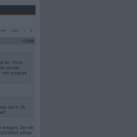
1498
1548
#
17365
på SU. Förra
 Det antogs
är nytt program
togs det in 25
mal?
l antagna. Det blir
 JUSTERAS siffran