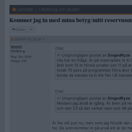
Samhälle
Utbildning och studier
Kommer jag in med mina betyg/mitt reservnu
Svara
2020-07-13, 21:10
lenotnl
Citat:
Medlem
Ursprungligen postat av
SingedRyze
Reg: Dec 2019
Hej har en fråga. Är på reservplats nr 
Inlägg: 139
året kom 15 in första urvalet och 11 på 
totalt 70 pers på programmet förra året (
borde de kanske ta in lite fler i år kansk
Citat:
Ursprungligen postat av
SingedRyze
Medans jag ändå är igång. Är även på res
och sen 23 så det verkar vara runt 48 pl
Är lite slö just nu, men som jag förstår det
fel. De som kommer in på urval ett är de m