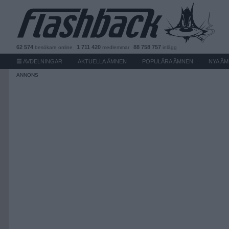
62 574
1 711 420
88 758 757
besökare
online
medlemmar
inlägg
AVDELNINGAR
AKTUELLA ÄMNEN
POPULÄRA ÄMNEN
NYA Ä