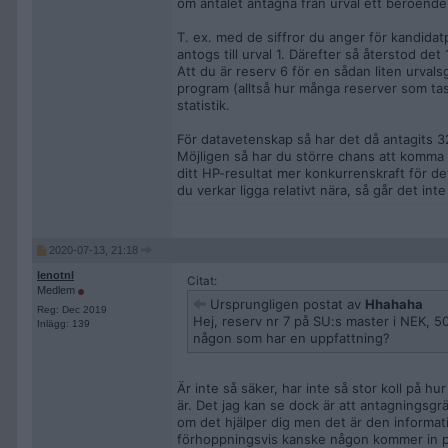
om antalet antagna från urval ett beroende
T. ex. med de siffror du anger för kandida
antogs till urval 1. Därefter så återstod de
Att du är reserv 6 för en sådan liten urvals
program (alltså hur många reserver som tas i
statistik.
För datavetenskap så har det då antagits 32 
Möjligen så har du större chans att komma 
ditt HP-resultat mer konkurrenskraft för d
du verkar ligga relativt nära, så går det int
2020-07-13, 21:18
lenotnl
Citat:
Medlem
Ursprungligen postat av
Hhahaha
Reg: Dec 2019
Hej, reserv nr 7 på SU:s master i NEK, 50
Inlägg: 139
någon som har en uppfattning?
Är inte så säker, har inte så stor koll på h
är. Det jag kan se dock är att antagningsgrä
om det hjälper dig men det är den informati
förhoppningsvis kanske någon kommer in på 