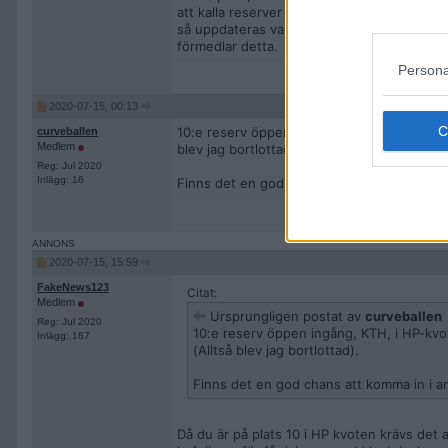
att kalla reserver på egen hand. Då kontakt
så uppdateras varken köplats eller antagni
förmedlar detta.
Persona
2020-07-15, 00:13
10:e reserv öppen ingång, KTH, i HP-kvoten.
curveballen
Medlem
blev jag bortlottad).
Reg: Jul 2020
Inlägg: 16
Finns det en god chans att komma in i andra 
2020-07-15, 15:59
FakeNews123
Citat:
Medlem
Ursprungligen postat av
curveballen
Reg: Jul 2020
10:e reserv öppen ingång, KTH, i HP-kvot
Inlägg: 187
(Alltså blev jag bortlottad).
Finns det en god chans att komma in i and
Då du är på plats 10 i HP kvoten krävs det 