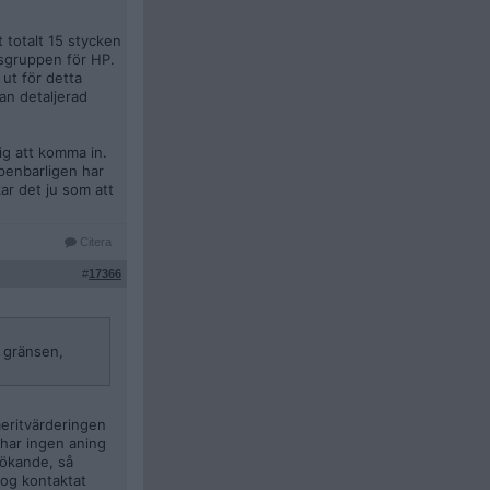
 totalt 15 stycken
alsgruppen för HP.
 ut för detta
dan detaljerad
dig att komma in.
penbarligen har
ar det ju som att
Citera
#
17366
å gränsen,
 meritvärderingen
 har ingen aning
sökande, så
nog kontaktat