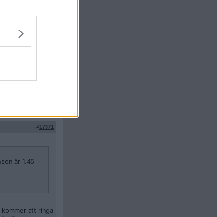
andra antagningen
en själva som
Citera
#
17370
 är 1.45 (Alltså
Citera
#
17371
nsen är 1.45
n kommer att ringa