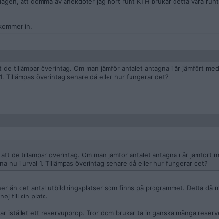
gsdagen, att dömma av anekdoter jag hört runt KTH brukar detta vara run
 kommer in.
t de tillämpar överintag. Om man jämför antalet antagna i år jämfört med
 1. Tillämpas överintag senare då eller hur fungerar det?
 att de tillämpar överintag. Om man jämför antalet antagna i år jämfört 
a nu i urval 1. Tillämpas överintag senare då eller hur fungerar det?
ner än det antal utbildningsplatser som finns på programmet. Detta då
j till sin plats.
har istället ett reservupprop. Tror dom brukar ta in ganska många reserv