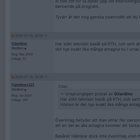
in folk om för få dyker upp vid inskrivnin
beroende på program.
Tyvärr är det nog ganska osannolikt att du
2020-07-15, 16:01
Har sökt tekniskt basår på KTH, och sett at
Gilardino
Medlem
det typ exakt lika många antagna nu i urval
Reg: Maj 2020
Inlägg: 12
2020-07-15, 16:28
FakeNews123
Citat:
Medlem
Ursprungligen postat av
Gilardino
Reg: Jul 2020
Har sökt tekniskt basår på KTH, och sett
Inlägg: 187
hösten är det typ exakt lika många antagn
Överintag betyder att man antar fler perso
att en del av alla antagna kommer att tacka ne
Basåret tillämpar dock inte överintag utan 