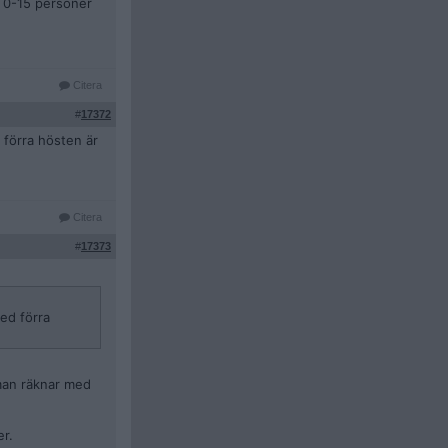
t 0-15 personer
Citera
#
17372
 förra hösten är
Citera
#
17373
med förra
 man räknar med
er.