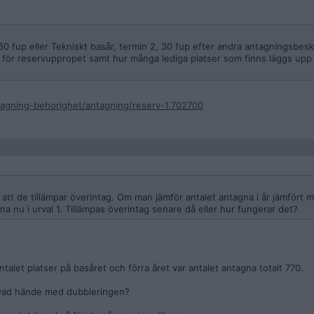
, 60 fup eller Tekniskt basår, termin 2, 30 fup efter andra antagningsbesk
ts för reservuppropet samt hur många lediga platser som finns läggs upp
tagning-behorighet/antagning/reserv-1.702700
 att de tillämpar överintag. Om man jämför antalet antagna i år jämfört 
a nu i urval 1. Tillämpas överintag senare då eller hur fungerar det?
ntalet platser på basåret och förra året var antalet antagna totalt 770.
, vad hände med dubbleringen?