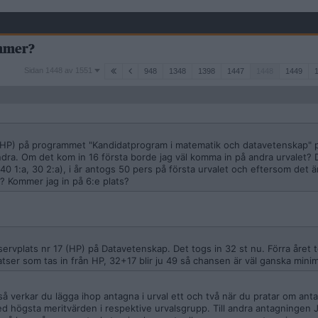
mmer?
Sidan
Sidan 1448 av 1551
948
1348
1398
1447
1448
1449
1448
av
1551
6 (HP) på programmet "Kandidatprogram i matematik och datavetenskap" 
andra. Om det kom in 16 första borde jag väl komma in på andra urvalet?
40 1:a, 30 2:a), i år antogs 50 pers på första urvalet och eftersom det 
e? Kommer jag in på 6:e plats?
ervplats nr 17 (HP) på Datavetenskap. Det togs in 32 st nu. Förra året 
atser som tas in från HP, 32+17 blir ju 49 så chansen är väl ganska mini
 så verkar du lägga ihop antagna i urval ett och två när du pratar om anta
ed högsta meritvärden i respektive urvalsgrupp. Till andra antagningen