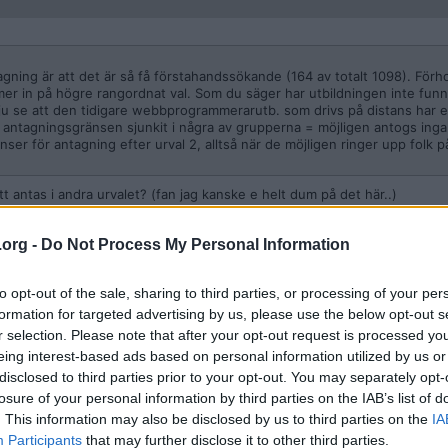
agning är att det är så få förstahandssökande (164 av totalt 1098). För
ommer in på högre rangordnat val. Som du säger har utbildningen inte funni
an ju se att den tidigare webbprogrammerarutb. som drivs på distans har 
antagningsgränsen sjunkit i några av grupperna = möjligen antogs inga
ser för antagning efter urval 2, alltså när de möjligen ringer upp folk p
t antas i andra urvalet? (fan jag kanske e helt dum på det här..)
.org -
Do Not Process My Personal Information
to opt-out of the sale, sharing to third parties, or processing of your per
formation for targeted advertising by us, please use the below opt-out s
att antas i andra urvalet? (fan jag kanske e helt dum på det här..)
r selection. Please note that after your opt-out request is processed y
eing interest-based ads based on personal information utilized by us or
omplicerade, så inte konstigt att det känns rörigt. Så i dagsläget är du 
disclosed to third parties prior to your opt-out. You may separately opt-
g som står i kö för en utbildningsplats. Reservplatsen gäller, som du säg
losure of your personal information by third parties on the IAB’s list of
ar universitetet på hur många som tackat nej, och om man behöver ta in r
. This information may also be disclosed by us to third parties on the
IA
eda på om du lyckats bli antagen. Blir du inte antagen kan du se om du
Participants
that may further disclose it to other third parties.
e det vara så att flera tackar nej efter andra urvalet kan universitetet 