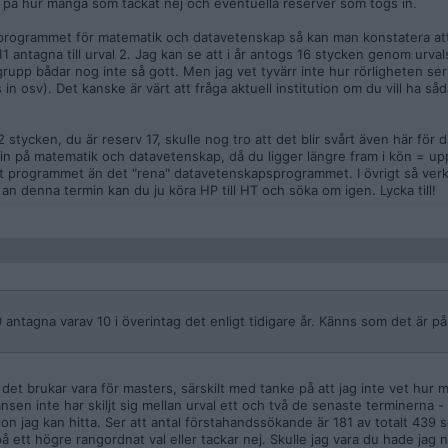
 på hur många som tackat nej och eventuella reserver som togs in.
tprogrammet för matematik och datavetenskap så kan man konstatera att
t 11 antagna till urval 2. Jag kan se att i år antogs 16 stycken genom urv
grupp bådar nog inte så gott. Men jag vet tyvärr inte hur rörligheten ser
n osv). Det kanske är värt att fråga aktuell institution om du vill ha så
stycken, du är reserv 17, skulle nog tro att det blir svårt även här för 
in på matematik och datavetenskap, då du ligger längre fram i kön = up
et programmet än det "rena" datavetenskapsprogrammet. I övrigt så verk
e an denna termin kan du ju köra HP till HT och söka om igen. Lycka till!
 antagna varav 10 i överintag det enligt tidigare år. Känns som det är p
ur det brukar vara för masters, särskilt med tanke på att jag inte vet hur
nsen inte har skiljt sig mellan urval ett och två de senaste terminerna -
on jag kan hitta. Ser att antal förstahandssökande är 181 av totalt 439 
ett högre rangordnat val eller tackar nej. Skulle jag vara du hade jag 