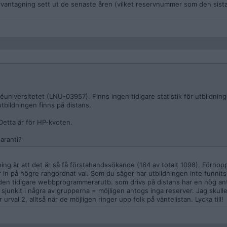
servantagning sett ut de senaste åren (vilket reservnummer som den sista
iversitetet (LNU-03957). Finns ingen tidigare statistik för utbildning
ildningen finns på distans.
Detta är för HP-kvoten.
aranti?
ing är att det är så få förstahandssökande (164 av totalt 1098). Förhop
er in på högre rangordnat val. Som du säger har utbildningen inte funnits 
att den tidigare webbprogrammerarutb. som drivs på distans har en hög a
junkit i några av grupperna = möjligen antogs inga reserver. Jag skulle
rval 2, alltså när de möjligen ringer upp folk på väntelistan. Lycka till!