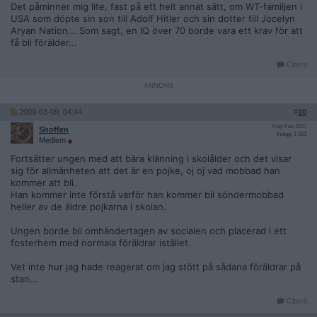
Det påminner mig lite, fast på ett helt annat sätt, om WT-familjen i
USA som döpte sin son till Adolf Hitler och sin dotter till Jocelyn
Aryan Nation... Som sagt, en IQ över 70 borde vara ett krav för att
få bli förälder...
Citera
2009-03-09, 04:44
#
10
Reg: Feb 2007
Shoffen
Inlägg: 1 031
Medlem
Fortsätter ungen med att bära klänning i skolålder och det visar
sig för allmänheten att det är en pojke, oj oj vad mobbad han
kommer att bli.
Han kommer inte förstå varför han kommer bli söndermobbad
heller av de äldre pojkarna i skolan.
Ungen borde bli omhändertagen av socialen och placerad i ett
fosterhem med normala föräldrar istället.
Vet inte hur jag hade reagerat om jag stött på sådana föräldrar på
stan...
Citera