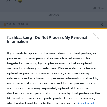
BUSTED!
Citera
2009-03-09, 01:08
#
6
Reg: Mar 2008
BiffenEk
Inlägg: 1 219
Medlem
flashback.org -
Do Not Process My Personal
Sköna idealister.
Information
De kommer tyvärr få en läskigt brutal uppvaknande när de inser
att de har avskärmat barnet ifrån världen snarae än att ha
förberett denne.
If you wish to opt-out of the sale, sharing to third parties, or
processing of your personal or sensitive information for
Citera
targeted advertising by us, please use the below opt-out
2009-03-09, 01:13
#
7
section to confirm your selection. Please note that after your
Reg: Aug 2006
Bob Lunta
opt-out request is processed you may continue seeing
Inlägg: 4 292
Medlem
interest-based ads based on personal information utilized by
us or personal information disclosed to third parties prior to
Citat:
your opt-out. You may separately opt-out of the further
Ursprungligen postat av
BiffenEk
Sköna idealister.
disclosure of your personal information by third parties on the
De kommer tyvärr få en läskigt brutal uppvaknande när de
IAB’s list of downstream participants. This information may
inser att de har avskärmat barnet ifrån världen snarae än att
also be disclosed by us to third parties on the
IAB’s List of
ha förberett denne.