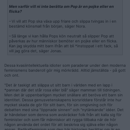
Men varför vill ni inte berätta om Pop är en pojke eller en
flicka?
– Vi vill att Pop ska växa upp friare och slippa tvingas in i en
bestämd könsmall från början, säger Nora.
– Så länge vi kan hålla Pops kön neutralt så slipper Pop att
påverkas av hur människor bemöter en pojke eller en flicka.
Kan jag skydda mitt barn ifrån att bli *instoppat i ett fack, så
vill jag göra det, säger Jonas.
Dessa kvasiintellektuella idioter som paraderar under den moderna
feminismens banderoll gör mig mörkrädd. Alltid jämställda - på gott
och ont.
"Det är taskigt att släppa ut sitt barn i världen med en lapp i
*pannan där det står rosa eller blå" säger mamman till tidningen.
Men det är uppenbarligen mycket snällare att beröva ett barn sin
identitet. Dessa genusvetenskapens korsriddare förstår inte hur
mycket skada de gör för sitt barn, för sin omgivning och för
debatten med sina "öppnade sinnen" och "nytänkande" idéer. Det
är händelser som denna som avskräcker folk från att kalla sig för
feminister och som får människor att rygga tillbaka när de hör
någon använda det ordet för att beskriva sig själva eller någon
annan. Radikalfeminism som den här historien berättar om är en