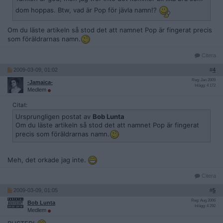
dom hoppas. Btw, vad är Pop för jävla namn!?
Om du läste artikeln så stod det att namnet Pop är fingerat precis
som föräldrarnas namn.
Citera
2009-03-09, 01:02
#
4
Reg: Jan 2009
-Jamaica-
Inlägg: 4 172
Medlem
Citat:
Ursprungligen postat av
Bob Lunta
Om du läste artikeln så stod det att namnet Pop är fingerat
precis som föräldrarnas namn.
Meh, det orkade jag inte.
Citera
2009-03-09, 01:05
#
5
Reg: Aug 2006
Bob Lunta
Inlägg: 4 292
Medlem