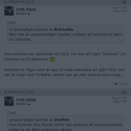
2009-03-09, 05:39
#
11
Reg: Dec 2007
Coffe_K4n0n
Inlägg: 21 943
Medlem
Citat:
Ursprungligen postat av
Bob Lunta
Men det är uppenbarligen mycket snällare att beröva ett barn
sin identitet.
Genusidioternas tjattrande till trots, hur kan ett barn "berövas" sin
identitet av föräldrarna?
Identitet är något som är upp till varje människa att själv hitta, och
det är inget som föräldrar varken kan ge eller beröva sina ungar...
Citera
2009-03-09, 05:42
#
12
Reg: Dec 2007
Coffe_K4n0n
Inlägg: 21 943
Medlem
Citat:
Ursprungligen postat av
Shoffen
Han kommer inte förstå varför han kommer bli söndermobbad
heller av de äldre pojkarna i skolan.