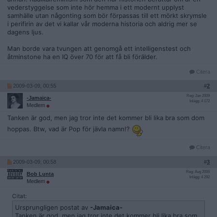
vederstyggelse som inte hör hemma i ett modernt upplyst
samhälle utan någonting som bör förpassas till ett mörkt skrymsle
i perifirin av det vi kallar vår moderna historia och aldrig mer se
dagens ljus.
Man borde vara tvungen att genomgå ett intelligenstest och
åtminstone ha en IQ över 70 för att få bli förälder.
Citera
2009-03-09, 00:55
#
2
Reg: Jan 2009
-Jamaica-
Inlägg: 4 172
Medlem
Tanken är god, men jag tror inte det kommer bli lika bra som dom
hoppas. Btw, vad är Pop för jävla namn!?
Citera
2009-03-09, 00:58
#
3
Reg: Aug 2006
Bob Lunta
Inlägg: 4 292
Medlem
Citat:
Ursprungligen postat av
-Jamaica-
Tanken är god, men jag tror inte det kommer bli lika bra som