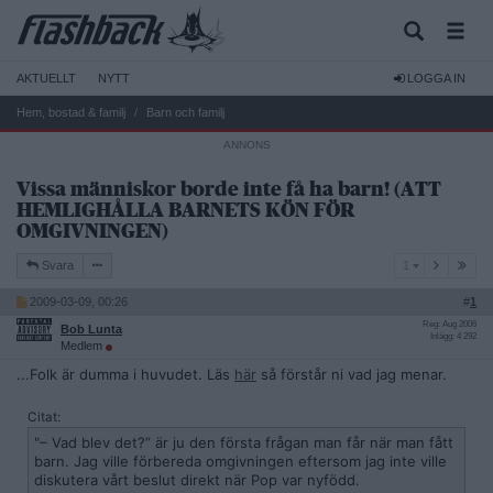
AKTUELLT
NYTT
LOGGA IN
Hem, bostad & familj
Barn och familj
Vissa människor borde inte få ha barn! (ATT
HEMLIGHÅLLA BARNETS KÖN FÖR
OMGIVNINGEN)
1
Svara
1
2009-03-09, 00:26
#
1
Reg: Aug 2006
Bob Lunta
Inlägg: 4 292
Medlem
...Folk är dumma i huvudet. Läs
här
så förstår ni vad jag menar.
Citat:
"– Vad blev det?” är ju den första frågan man får när man fått
barn. Jag ville förbereda omgivningen eftersom jag inte ville
diskutera vårt beslut direkt när Pop var nyfödd.