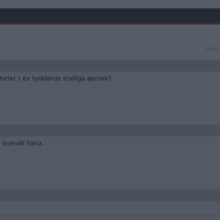
Sidan
Sidan 
1
av
3
heter t ex tysklands statliga apotek?
 överallt haha.