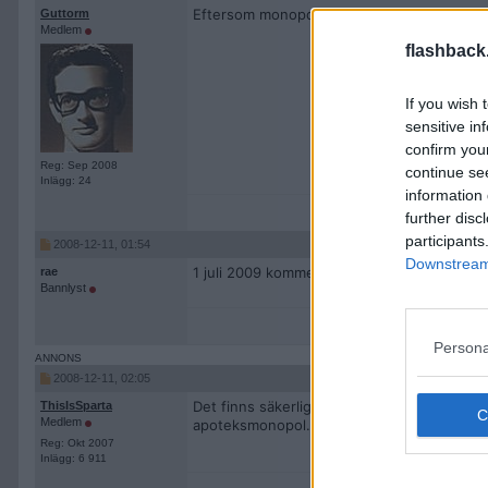
Eftersom monopolet i sverige är inne på sit
Guttorm
Medlem
flashback
If you wish 
sensitive in
confirm you
Reg: Sep 2008
continue se
Inlägg: 24
information 
further disc
participants
2008-12-11, 01:54
Downstream 
1 juli 2009 kommer apoteksmonopolet att a
rae
Bannlyst
Persona
2008-12-11, 02:05
Det finns säkerligen flera länder som har 
ThisIsSparta
Medlem
apoteksmonopol.
Reg: Okt 2007
Inlägg: 6 911