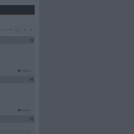
1 av 3
1
2
#
1
Citera
#
2
Citera
#
3