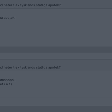
ad heter t ex tysklands statliga apotek?
pa apotek.
ad heter t ex tysklands statliga apotek?
ksmonopol,
 i.a.f.)