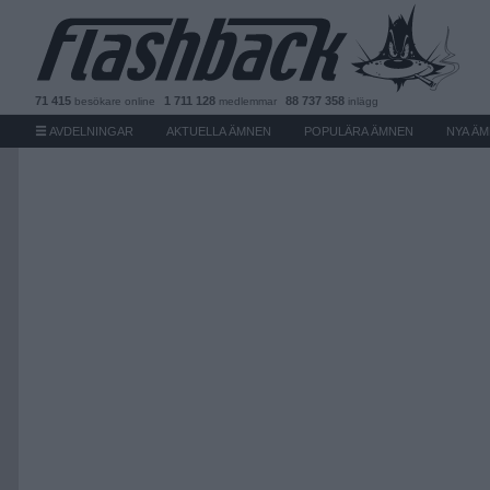
71 415
1 711 128
88 737 358
besökare
online
medlemmar
inlägg
AVDELNINGAR
AKTUELLA ÄMNEN
POPULÄRA ÄMNEN
NYA Ä