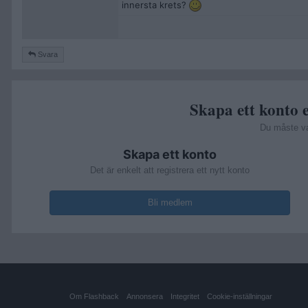
innersta krets?
Svara
Skapa ett konto e
Du måste v
Skapa ett konto
Det är enkelt att registrera ett nytt konto
Bli medlem
Om Flashback
Annonsera
Integritet
Cookie-inställningar