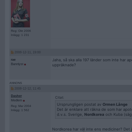
Reg: Okt 2006
Inlägg: 1 231
2008-12-11, 19:00
Jaha, så ska alla 197 länder som inte har a
rae
Bannlyst
uppräknade?
2008-12-12, 11:45
Dasher
Citat:
Medlem
Ursprungligen postat av
Ormen Långe
Reg: Mar 2004
Det är enklare att räkna de som har apo
Inlägg: 1 562
d.v.s. Sverige,
Nordkorea
och Kuba (sägs 
Nordkorea har väl inte ens mediciner? Det 