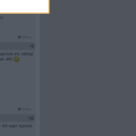
Citera
#
8
ol.
Citera
#
9
apotek ett väldigt
an allt!
Citera
#
10
r ett eget Apotek.