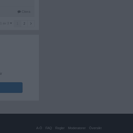
Citera
1 av 3
1
2
är
A-Ö
FAQ
Regler
Moderatorer
Översikt