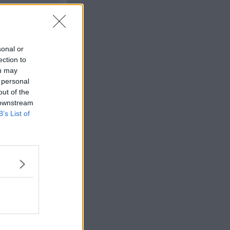
sonal or
ection to
ou may
 personal
out of the
Citera
 downstream
B’s List of
#
6
Citera
#
7
tatliga