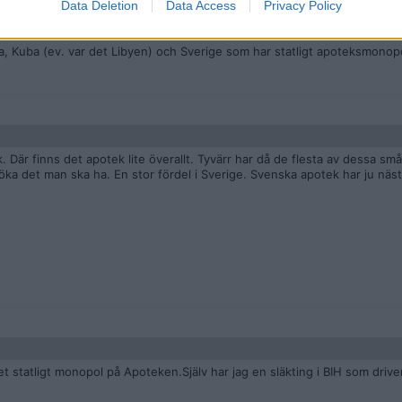
Data Deletion
Data Access
Privacy Policy
a, Kuba (ev. var det Libyen) och Sverige som har statligt apoteksmonop
 Där finns det apotek lite överallt. Tyvärr har då de flesta av dessa små
 söka det man ska ha. En stor fördel i Sverige. Svenska apotek har ju näst
t statligt monopol på Apoteken.Själv har jag en släkting i BIH som drive