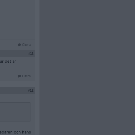
Citera
#
11
ar det är
Citera
#
12
 ledaren och hans