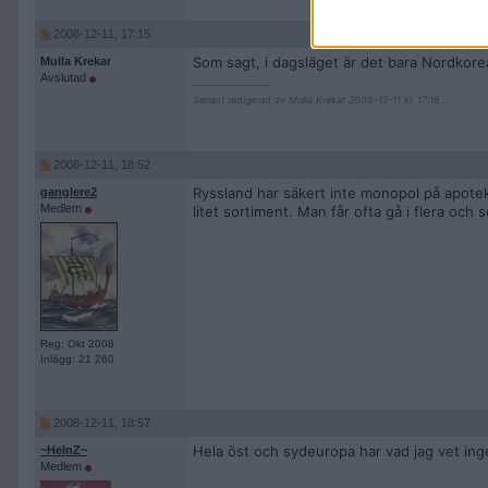
2008-12-11, 17:15
Som sagt, i dagsläget är det bara Nordkore
Mulla Krekar
Avslutad
__________________
Senast redigerad av Mulla Krekar 2008-12-11 kl. 17:18.
2008-12-11, 18:52
Ryssland har säkert inte monopol på apotek.
ganglere2
Medlem
litet sortiment. Man får ofta gå i flera och
Reg: Okt 2008
Inlägg: 21 260
2008-12-11, 18:57
Hela öst och sydeuropa har vad jag vet inge
~HeInZ~
Medlem