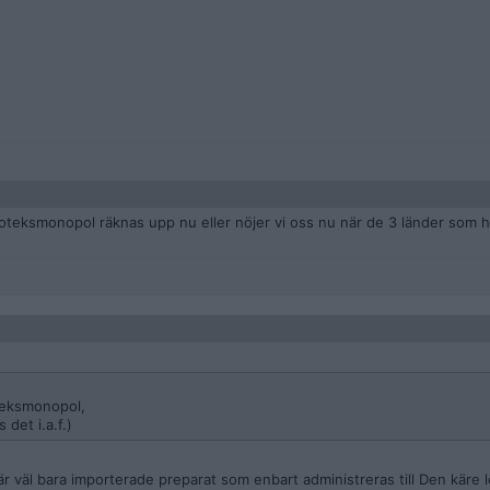
poteksmonopol räknas upp nu eller nöjer vi oss nu när de 3 länder som h
teksmonopol,
det i.a.f.)
är väl bara importerade preparat som enbart administreras till Den käre