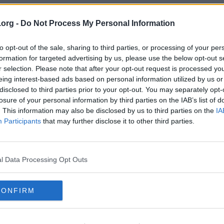
t sista år så är svaret snart Kuba och Nordkorea.
.org -
Do Not Process My Personal Information
to opt-out of the sale, sharing to third parties, or processing of your per
formation for targeted advertising by us, please use the below opt-out s
r selection. Please note that after your opt-out request is processed y
eing interest-based ads based on personal information utilized by us or
disclosed to third parties prior to your opt-out. You may separately opt-
losure of your personal information by third parties on the IAB’s list of
. This information may also be disclosed by us to third parties on the
IA
Participants
that may further disclose it to other third parties.
vskaffas.
l Data Processing Opt Outs
statliga apotek, men Sverige, Nordkorea och Kuba är ensamma om att ha s
CONFIRM