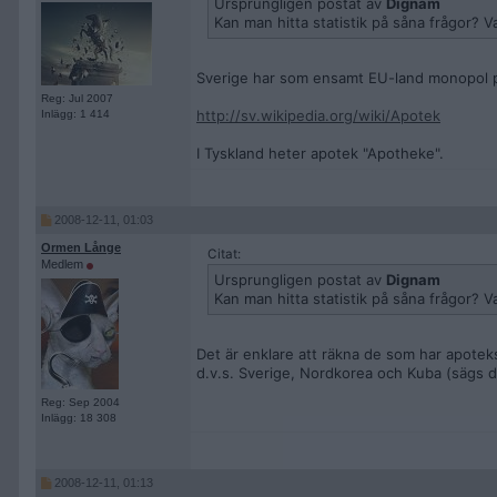
Ursprungligen postat av
Dignam
Kan man hitta statistik på såna frågor? V
Sverige har som ensamt EU-land monopol 
Reg: Jul 2007
http://sv.wikipedia.org/wiki/Apotek
Inlägg: 1 414
I Tyskland heter apotek "Apotheke".
2008-12-11, 01:03
Ormen Långe
Citat:
Medlem
Ursprungligen postat av
Dignam
Kan man hitta statistik på såna frågor? V
Det är enklare att räkna de som har apote
d.v.s. Sverige, Nordkorea och Kuba (sägs det
Reg: Sep 2004
Inlägg: 18 308
2008-12-11, 01:13