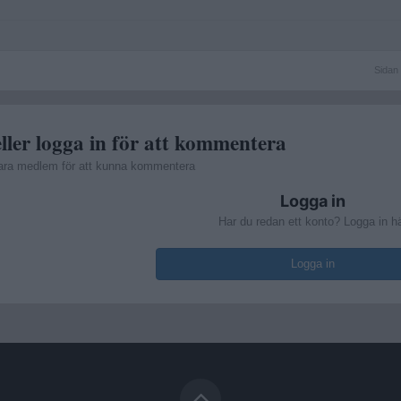
Sidan
Sidan 
1
av
3
ller logga in för att kommentera
ara medlem för att kunna kommentera
Logga in
Har du redan ett konto? Logga in h
Logga in