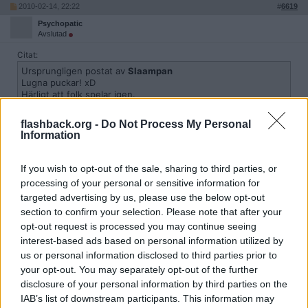
2010-02-14, 22:22
#
6619
Psychopatic
Avslutad
Citat:
Ursprungligen postat av
Slaampan
Lugna puckar! xD
Härligt att folk spelar igen.
Ja, visst är det! Det var åratal sen jag spelade det. Men efter att
flashback.org -
Do Not Process My Personal
min farsa börjat spela det igen, o han har blivit helt insnöad i det,
Information
så var jag också tvungen att börja spela igen. Nu har jag kommit till
Travincal o ska slå sönder the Compelling Orb!
If you wish to opt-out of the sale, sharing to third parties, or
Citera
processing of your personal or sensitive information for
2010-02-14, 22:23
#
6620
targeted advertising by us, please use the below opt-out
section to confirm your selection. Please note that after your
Psychopatic
Avslutad
opt-out request is processed you may continue seeing
Ska köpa Diablo 3, när ekonomin räcker till. Jag har mycket dåligt
interest-based ads based on personal information utilized by
med pengar nu...
us or personal information disclosed to third parties prior to
Så man kan spela multiplayer!
your opt-out. You may separately opt-out of the further
disclosure of your personal information by third parties on the
Citera
IAB’s list of downstream participants. This information may
2010-02-14, 22:46
#
6621