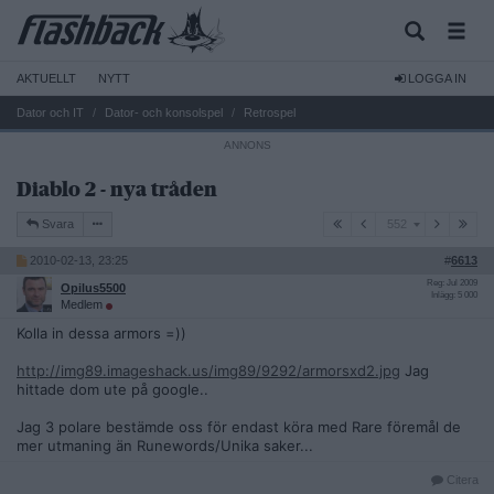
AKTUELLT
NYTT
LOGGA IN
Dator och IT
Dator- och konsolspel
Retrospel
Diablo 2 - nya tråden
552
Svara
552
2010-02-13, 23:25
#
6613
Reg: Jul 2009
Opilus5500
Inlägg: 5 000
Medlem
Kolla in dessa armors =))
http://img89.imageshack.us/img89/9292/armorsxd2.jpg
Jag
hittade dom ute på google..
Jag 3 polare bestämde oss för endast köra med Rare föremål de
mer utmaning än Runewords/Unika saker...
Citera