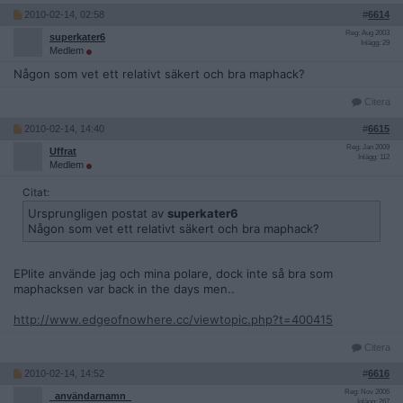
2010-02-14, 02:58
#
6614
Reg: Aug 2003
superkater6
Inlägg: 29
Medlem
Någon som vet ett relativt säkert och bra maphack?
Citera
2010-02-14, 14:40
#
6615
Reg: Jan 2009
Uffrat
Inlägg: 112
Medlem
Citat:
Ursprungligen postat av
superkater6
Någon som vet ett relativt säkert och bra maphack?
EPlite använde jag och mina polare, dock inte så bra som
maphacksen var back in the days men..
http://www.edgeofnowhere.cc/viewtopic.php?t=400415
Citera
2010-02-14, 14:52
#
6616
Reg: Nov 2006
_användarnamn_
Inlägg: 267