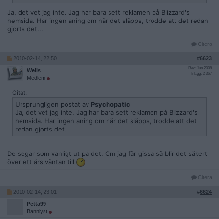
Ja, det vet jag inte. Jag har bara sett reklamen på Blizzard's
hemsida. Har ingen aning om när det släpps, trodde att det redan
gjorts det...
Citera
2010-02-14, 22:50
#
6623
Reg: Jun 2008
Wells
Inlägg: 2 367
Medlem
Citat:
Ursprungligen postat av
Psychopatic
Ja, det vet jag inte. Jag har bara sett reklamen på Blizzard's
hemsida. Har ingen aning om när det släpps, trodde att det
redan gjorts det...
De segar som vanligt ut på det. Om jag får gissa så blir det säkert
över ett års väntan till
Citera
2010-02-14, 23:01
#
6624
Petta99
Bannlyst