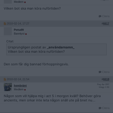
Medlem
Vilken bot ska man köra nuförtiden?
Citera
2010-02-14, 17:27
#
6617
Petta99
Bannlyst
Citat:
Ursprungligen postat av
_användarnamn_
Vilken bot ska man köra nuförtiden?
Den som får dig bannad förhoppningsvis.
Citera
2010-02-14, 21:54
#
6618
Reg: Apr 2007
hembränt
Inlägg: 1 311
Medlem
Någon som vill hjälpa mig i act 5 i morgon kväll? Behöver göra
ancients, men orkar inte leta någon snäll ute på bnet nu...
Citera