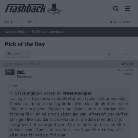
AKTUELLT
NYTT
LOGGA IN
Kultur & Media
Graffiti och street art
Pick of the Day
1276
Svara
1276
2019-05-13, 21:57
#
15301
Reg: Nov 2016
EinR
Inlägg: 72
Medlem
Citat:
Ursprungligen postat av
Presentpapper
Jo, jag är intresserad av arkitektur och tycker det är vackert i
Gamla stan med alla små gränder. Men ska i ärlighetens namn
säga att om jag ska lägga en tag i Gamla stan brukar jag ofta
försöka få till en så snygg sådan jag kan, eftersom det buffas
tämligen lite där. Samt undvika de allra äldsta men det är ju
jävligt svårt att se egentligen. Lite respekt bör man ha. Men
torskar man i Gamla stan väntar ju saftiga böter i många fall
så idioter får vad de förtjänar.