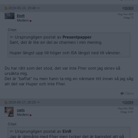
2019-05-16, 19:48
#
15303
Reg: Nov 2016
EinR
Inlägg: 72
Medlem
Citat:
Ursprungligen postat av
Presentpapper
Sant, det är lite en del av charmen i min mening.
Huper längst upp till höger och ISA längst ned till vänster.
Du har rätt som det stod, det var inte Fher som jag skrev så
ursäkta mig.
Det är ”baffat” nu men hann ta mig en närmare titt innan så jag såg
att det var Huper och inte Fher.
Citera
2019-05-17, 20:25
#
15304
Reg: Mar 2006
carls
Inlägg: 3 427
Medlem
Citat:
Ursprungligen postat av
EinR
Jag är jämnårig med Fher men tycker det är barnsligt att gå