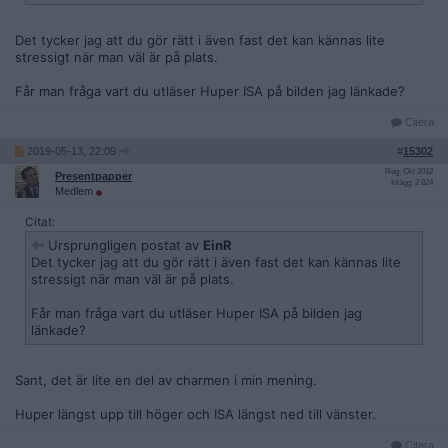
Det tycker jag att du gör rätt i även fast det kan kännas lite
stressigt när man väl är på plats.
Får man fråga vart du utläser Huper ISA på bilden jag länkade?
Citera
2019-05-13, 22:09
#
15302
Reg: Okt 2012
Presentpapper
Inlägg: 2 824
Medlem
Citat:
Ursprungligen postat av
EinR
Det tycker jag att du gör rätt i även fast det kan kännas lite
stressigt när man väl är på plats.
Får man fråga vart du utläser Huper ISA på bilden jag
länkade?
Sant, det är lite en del av charmen i min mening.
Huper längst upp till höger och ISA längst ned till vänster.
Citera