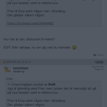
på nya fasader samt k-märkta hus.
Fher & Etsa samt någon mer i Bredäng;
Det glädjer säkert någon:
https://m.imgur.com/UHH4482
Hur fan är det rätblocket K-märkt?
EDIT: Eller aahaaa, nu ser jag vad du menade.
Citera
2019-05-18, 01:13
#
15305
Reg: Feb 2011
korvryttaren
Inlägg: 137
Medlem
Citat:
Ursprungligen postat av
EinR
Jag är jämnårig med Fher men tycker det är barnsligt att gå
på nya fasader samt k-märkta hus.
Fher & Etsa samt någon mer i Bredäng;
Det glädjer säkert någon: