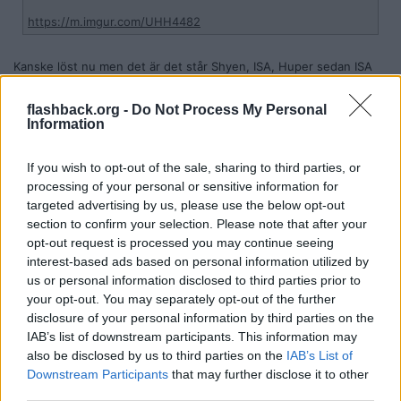
https://m.imgur.com/UHH4482
Kanske löst nu men det är det står Shyen, ISA, Huper sedan ISA
igen ner till vänster.
flashback.org -
Do Not Process My Personal
Citera
Information
2019-07-10, 21:23
#
15306
Reg: Okt 2017
TragiskPotatis
Inlägg: 97
If you wish to opt-out of the sale, sharing to third parties, or
Medlem
processing of your personal or sensitive information for
va ute i stan tidigare och såg det här rullet.
targeted advertising by us, please use the below opt-out
https://anonfile.com/McIdS7yane/20190710_185646_2_jpg
section to confirm your selection. Please note that after your
Citera
opt-out request is processed you may continue seeing
interest-based ads based on personal information utilized by
2019-07-12, 18:27
#
15307
us or personal information disclosed to third parties prior to
Reg: Mar 2015
GoUoD
Inlägg: 9 230
your opt-out. You may separately opt-out of the further
Medlem
disclosure of your personal information by third parties on the
Citat:
IAB’s list of downstream participants. This information may
Ursprungligen postat av
TragiskPotatis
also be disclosed by us to third parties on the
IAB’s List of
va ute i stan tidigare och såg det här rullet.
Downstream Participants
that may further disclose it to other
https://anonfile.com/McIdS7yane/20190710_185646_2_jpg
third parties.