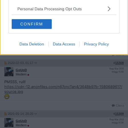
Vilken fräsch panel av nie!
Personal Data Processing Opt Outs
Får väl bidra jag med, Stockholm direkt istället för rull från där;
CONFIRM
https://anonfile.com/R0a6n4zen7/2014-03-14_16.28.26_jpg
https://cdn-01.anonfile.com/R0a6n4zen7/e83cea1a-1562949374/2
014-03-14+16.28.26.jpg
Data Deletion
Data Access
Privacy Policy
Samma bild, nedre är bara direktlänk.
Citera
2020-02-03, 01:17
#
15308
Reg: Mar 2015
GoUoD
Inlägg: 9 230
Medlem
PMSSS, rull!
https://cdn-12.anonfiles.com/n67cncTan4/3648b97b-1580689617/
source.jpg
Citera
2021-01-14, 20:20
#
15309
Reg: Mar 2015
GoUoD
Inlägg: 9 230
Medlem