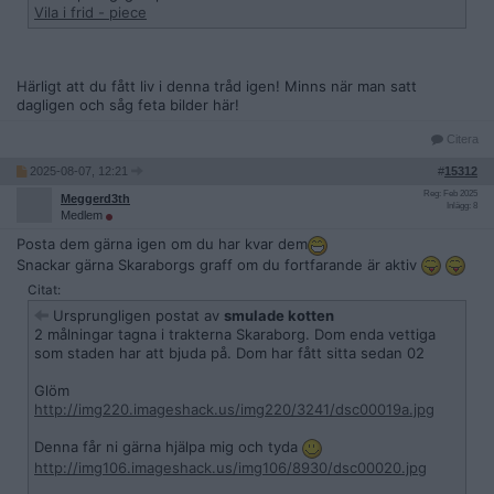
Vila i frid - piece
Härligt att du fått liv i denna tråd igen! Minns när man satt
dagligen och såg feta bilder här!
Citera
2025-08-07, 12:21
#
15312
Reg: Feb 2025
Meggerd3th
Inlägg: 8
Medlem
Posta dem gärna igen om du har kvar dem
Snackar gärna Skaraborgs graff om du fortfarande är aktiv
Citat:
Ursprungligen postat av
smulade kotten
2 målningar tagna i trakterna Skaraborg. Dom enda vettiga
som staden har att bjuda på. Dom har fått sitta sedan 02
Glöm
http://img220.imageshack.us/img220/3241/dsc00019a.jpg
Denna får ni gärna hjälpa mig och tyda
http://img106.imageshack.us/img106/8930/dsc00020.jpg