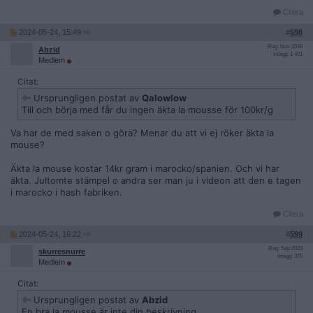
Citera
2024-05-24, 15:49
#
598
Reg: Nov 2018
Abzid
Inlägg: 1 401
Medlem
Citat:
Ursprungligen postat av
Qalowlow
Till och börja med får du ingen äkta la mousse för 100kr/g
Va har de med saken o göra? Menar du att vi ej röker äkta la
mouse?
Äkta la mouse kostar 14kr gram i marocko/spanien. Och vi har
äkta. Jultomte stämpel o andra ser man ju i videon att den e tagen
i marocko i hash fabriken.
Citera
2024-05-24, 16:22
#
599
Reg: Sep 2023
skurresnurre
Inlägg: 370
Medlem
Citat:
Ursprungligen postat av
Abzid
En bra la mousse är inte din beskrivning.