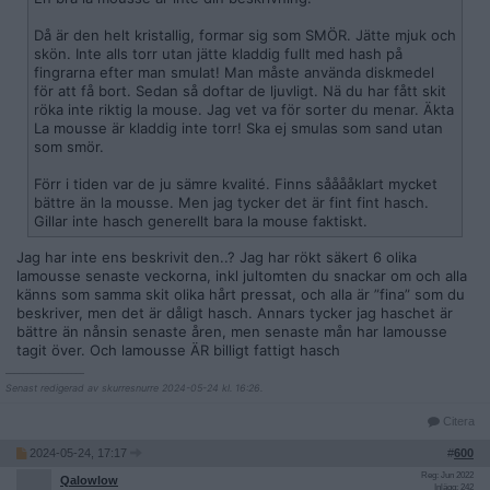
Då är den helt kristallig, formar sig som SMÖR. Jätte mjuk och
skön. Inte alls torr utan jätte kladdig fullt med hash på
fingrarna efter man smulat! Man måste använda diskmedel
för att få bort. Sedan så doftar de ljuvligt. Nä du har fått skit
röka inte riktig la mouse. Jag vet va för sorter du menar. Äkta
La mousse är kladdig inte torr! Ska ej smulas som sand utan
som smör.
Förr i tiden var de ju sämre kvalité. Finns sååååklart mycket
bättre än la mousse. Men jag tycker det är fint fint hasch.
Gillar inte hasch generellt bara la mouse faktiskt.
Jag har inte ens beskrivit den..? Jag har rökt säkert 6 olika
lamousse senaste veckorna, inkl jultomten du snackar om och alla
känns som samma skit olika hårt pressat, och alla är ”fina” som du
beskriver, men det är dåligt hasch. Annars tycker jag haschet är
bättre än nånsin senaste åren, men senaste mån har lamousse
tagit över. Och lamousse ÄR billigt fattigt hasch
__________________
Senast redigerad av skurresnurre 2024-05-24 kl. 16:26.
Citera
2024-05-24, 17:17
#
600
Reg: Jun 2022
Qalowlow
Inlägg: 242