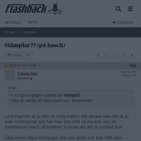
AKTUELLT
NYTT
LOGGA IN
Droger
Cannabis
Stämplar?? (på hasch)
50
Svara
50
2024-04-29, 04:58
#
589
Reg: Mar 2023
CubanLinks
Inlägg: 1 585
Medlem
Citat:
Ursprungligen postat av
telepati
Vilka är värda att köpa just nu? Stockholm
Lord Hashish är ju helt ok (50g kakor), lite dyrare men det är ju
över commercial och har man inte rökt så mycket mer än
commercial hasch så kommer ni tycka att det är mycket bra!
Lägg helst några tior/tjugor mer per gram och köp nått som