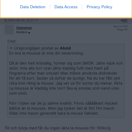
hasch generellt bara la mouse faktiskt.
Data Deletion
Data Access
Privacy Policy
Citera
2024-05-24, 15:17
#
597
Reg: Jun 2022
Qalowlow
Inlägg: 242
Medlem
Citat:
Ursprungligen postat av
Abzid
En bra la mousse är inte din beskrivning.
Då är den helt kristallig, formar sig som SMÖR. Jätte mjuk och
skön. Inte alls torr utan jätte kladdig fullt med hash på
fingrarna efter man smulat! Man måste använda diskmedel
för att få bort. Sedan så doftar de ljuvligt. Nä du har fått skit
röka inte riktig la mouse. Jag vet va för sorter du menar. Äkta
La mousse är kladdig inte torr! Ska ej smulas som sand utan
som smör.
Förr i tiden var de ju sämre kvalité. Finns sååååklart mycket
bättre än la mousse. Men jag tycker det är fint fint hasch.
Gillar inte hasch generellt bara la mouse faktiskt.
Till och börja med får du ingen äkta la mousse för 100kr/g