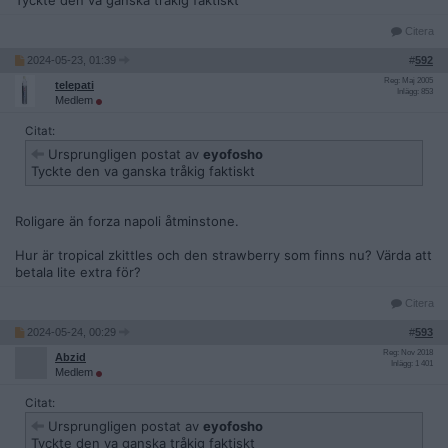
Tyckte den va ganska tråkig faktiskt
Citera
2024-05-23, 01:39
#
592
Reg: Maj 2005
telepati
Inlägg: 853
Medlem
Citat:
Ursprungligen postat av
eyofosho
Tyckte den va ganska tråkig faktiskt
Roligare än forza napoli åtminstone.
Hur är tropical zkittles och den strawberry som finns nu? Värda att
betala lite extra för?
Citera
2024-05-24, 00:29
#
593
Reg: Nov 2018
Abzid
Inlägg: 1 401
Medlem
Citat:
Ursprungligen postat av
eyofosho
Tyckte den va ganska tråkig faktiskt