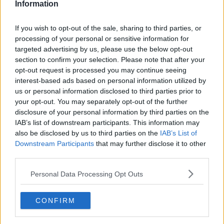
Information
Citera
If you wish to opt-out of the sale, sharing to third parties, or
2024-05-24, 14:29
#
596
processing of your personal or sensitive information for
Reg: Nov 2018
Abzid
Inlägg: 1 401
targeted advertising by us, please use the below opt-out
Medlem
section to confirm your selection. Please note that after your
Citat:
opt-out request is processed you may continue seeing
Ursprungligen postat av
skurresnurre
interest-based ads based on personal information utilized by
Hur kan ni gilla lamousse? Sämsta som hänt svenska
us or personal information disclosed to third parties prior to
marknaden ju. Skit tråkiga sorter varav alla känns som samma
skit. Formar sig inte ens som hasch ska. Känns som det är
your opt-out. You may separately opt-out of the further
dom här torra, ljusa, hårda sorterna som fanns förr som dom
disclosure of your personal information by third parties on the
nu gör på nåt nytt sätt
IAB’s list of downstream participants. This information may
also be disclosed by us to third parties on the
IAB’s List of
En bra la mousse är inte din beskrivning.
Downstream Participants
that may further disclose it to other
Då är den helt kristallig, formar sig som SMÖR. Jätte mjuk och
third parties.
skön. Inte alls torr utan jätte kladdig fullt med hash på fingrarna
efter man smulat! Man måste använda diskmedel för att få bort.
Personal Data Processing Opt Outs
Sedan så doftar de ljuvligt. Nä du har fått skit röka inte riktig la
mouse. Jag vet va för sorter du menar. Äkta La mousse är kladdig
inte torr! Ska ej smulas som sand utan som smör.
CONFIRM
Förr i tiden var de ju sämre kvalité. Finns sååååklart mycket bättre
än la mousse. Men jag tycker det är fint fint hasch. Gillar inte