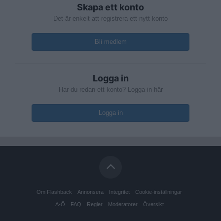
Skapa ett konto
Det är enkelt att registrera ett nytt konto
Bli medlem
Logga in
Har du redan ett konto? Logga in här
Logga in
Om Flashback
Annonsera
Integritet
Cookie-inställningar
A-Ö
FAQ
Regler
Moderatorer
Översikt