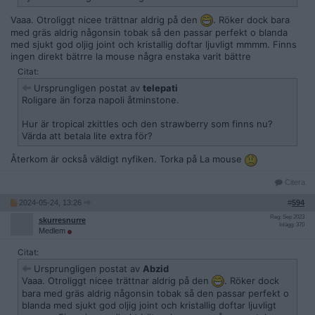
Vaaa. Otroliggt nicee trättnar aldrig på den
. Röker dock bara
med gräs aldrig någonsin tobak så den passar perfekt o blanda
med sjukt god oljig joint och kristallig doftar ljuvligt mmmm. Finns
ingen direkt bätrre la mouse några enstaka varit bättre
Citat:
Ursprungligen postat av
telepati
Roligare än forza napoli åtminstone.
Hur är tropical zkittles och den strawberry som finns nu?
Värda att betala lite extra för?
Återkom är också väldigt nyfiken. Torka på La mouse
Citera
2024-05-24, 13:26
#
594
Reg: Sep 2023
skurresnurre
Inlägg: 370
Medlem
Citat:
Ursprungligen postat av
Abzid
Vaaa. Otroliggt nicee trättnar aldrig på den
. Röker dock
bara med gräs aldrig någonsin tobak så den passar perfekt o
blanda med sjukt god oljig joint och kristallig doftar ljuvligt