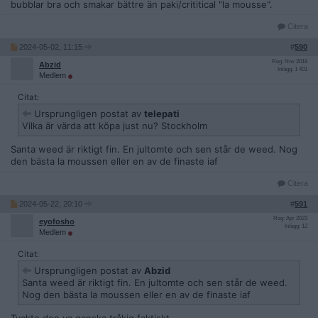
bubblar bra och smakar bättre än paki/crititical "la mousse".
Citera
2024-05-02, 11:15
#
590
Reg: Nov 2018
Abzid
Inlägg: 1 401
Medlem
Citat:
Ursprungligen postat av
telepati
Vilka är värda att köpa just nu? Stockholm
Santa weed är riktigt fin. En jultomte och sen står de weed. Nog
den bästa la moussen eller en av de finaste iaf
Citera
2024-05-22, 20:10
#
591
Reg: Apr 2023
eyofosho
Inlägg: 12
Medlem
Citat:
Ursprungligen postat av
Abzid
Santa weed är riktigt fin. En jultomte och sen står de weed.
Nog den bästa la moussen eller en av de finaste iaf