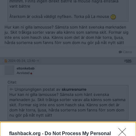
mmmm. Finns ingen direkt bätrre la mouse några enstaka
varit bättre
Återkom är också väldigt nyfiken. Torka på La mouse
Hur kan ni gilla lamousse? Sämsta som hänt svenska marknaden
ju. Skit tråkiga sorter varav alla känns som samma skit. Formar sig
inte ens som hasch ska. Känns som det är dom här torra, ljusa,
hårda sorterna som fanns förr som dom nu gör på nåt nytt sätt
Citera
2024-05-24, 13:40
#
595
eltonkebab
Avslutad
Citat:
Ursprungligen postat av
skurresnurre
Hur kan ni gilla lamousse? Sämsta som hänt svenska
marknaden ju. Skit tråkiga sorter varav alla känns som samma
skit. Formar sig inte ens som hasch ska. Känns som det är
dom här torra, ljusa, hårda sorterna som fanns förr som dom
nu gör på nåt nytt sätt
Billigt THC, mycket för pengarna. Folk som gnäller fattar inte så
fattigt hasch som sågs som acceptabelt förr och som dessutom
flashback.org -
Do Not Process My Personal
kostade minst 100 kr/g.