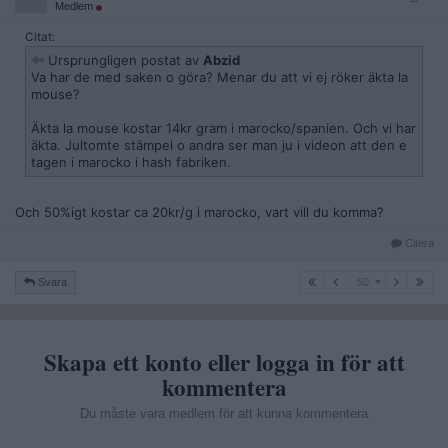
Medlem
Citat:
Ursprungligen postat av
Abzid
Va har de med saken o göra? Menar du att vi ej röker äkta la
mouse?
Äkta la mouse kostar 14kr gram i marocko/spanien. Och vi har
äkta. Jultomte stämpel o andra ser man ju i videon att den e
tagen i marocko i hash fabriken.
Och 50%igt kostar ca 20kr/g i marocko, vart vill du komma?
Citera
50
Svara
50
Skapa ett konto eller logga in för att
kommentera
Du måste vara medlem för att kunna kommentera