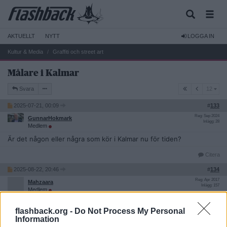
AKTUELLT
NYTT
LOGGA IN
Kultur & Media
Graffiti och street art
Målare i Kalmar
12
Svara
12
2025-07-21, 00:09
#
133
Reg: Sep 2024
GunnarHokmark
Inlägg: 28
Medlem
Är det någon eller några som kör i Kalmar nu för tiden?
Citera
2025-08-22, 20:46
#
134
Reg: Apr 2017
Mahzaara
Inlägg: 157
Medlem
Citat:
flashback.org -
Do Not Process My Personal
Ursprungligen postat av
Mx_1337
Information
Har funderat på att flytta ner till kalmar igen har fått