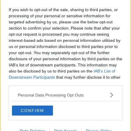
erbjudande om jobb där.. men de är en annan historia..
If you wish to opt-out of the sale, sharing to third parties, or
Undrar om det är mycket graff i kalmar nuförtiden ?
processing of your personal or sensitive information for
Minns att de var ganska mycket när jag bodde där ( bodde
targeted advertising by us, please use the below opt-out
iochförsig bara där i typ 1 år men)
section to confirm your selection. Please note that after your
Om det är mycket vilka målare/crew´s ser man mest av ?
opt-out request is processed you may continue seeing
interest-based ads based on personal information utilized by
Hade nog kollat mot Osin och gänget.
us or personal information disclosed to third parties prior to
THUG crew och kända i Kalmar för graff.
your opt-out. You may separately opt-out of the further
Citera
disclosure of your personal information by third parties on the
IAB’s list of downstream participants. This information may
12
Svara
12
also be disclosed by us to third parties on the
IAB’s List of
Downstream Participants
that may further disclose it to other
third parties.
Skapa ett konto eller logga in för att
Personal Data Processing Opt Outs
kommentera
Du måste vara medlem för att kunna kommentera
CONFIRM
Skapa ett konto
Det är enkelt att registrera ett nytt konto