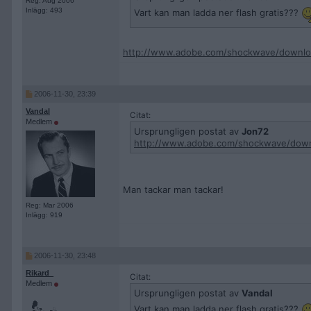
Reg: Aug 2006
Inlägg: 493
Vart kan man ladda ner flash gratis???
http://www.adobe.com/shockwave/downlo
2006-11-30, 23:39
Vandal
Citat:
Medlem
Ursprungligen postat av
Jon72
http://www.adobe.com/shockwave/down
Man tackar man tackar!
Reg: Mar 2006
Inlägg: 919
2006-11-30, 23:48
Rikard_
Citat:
Medlem
Ursprungligen postat av
Vandal
Vart kan man ladda ner flash gratis???