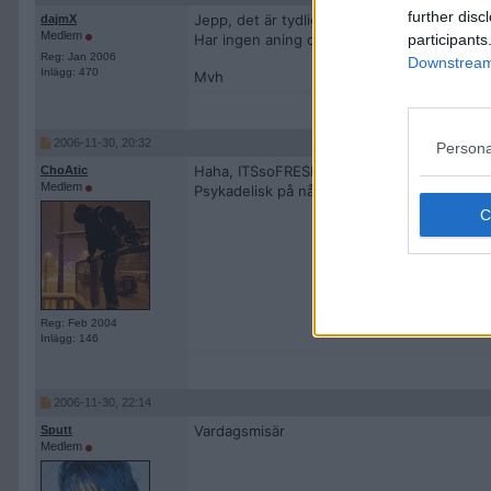
further disc
Jepp, det är tydligen NUG som lever om
dajmX
Medlem
participants
Har ingen aning om när dessa filmer gjorde
Reg: Jan 2006
Downstream 
Inlägg: 470
Mvh
2006-11-30, 20:32
Persona
Haha, ITSsoFRESHiCANTtakeIT var ju grym!
ChoAtic
Medlem
Psykadelisk på nått skönt vis
Reg: Feb 2004
Inlägg: 146
2006-11-30, 22:14
Vardagsmisär
Sputt
Medlem