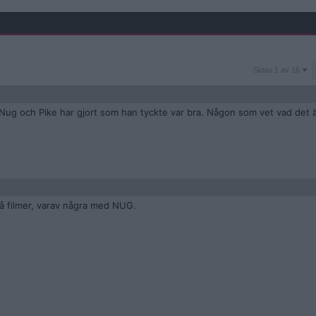
Sidan
Sidan 1 av 16
1
av
16
 Nug och Pike har gjort som han tyckte var bra. Någon som vet vad det ä
å filmer, varav några med NUG.