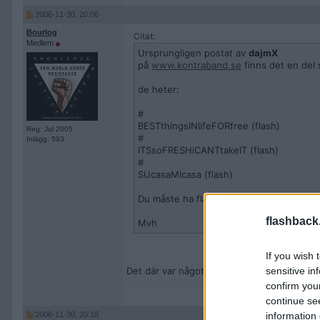
2006-11-30, 20:06
Bourlog
Citat:
Medlem
Ursprungligen postat av
dajmX
på
www.kontraband.se
finns det en del
de heter:
#
BESTthingsINlifeFORfree (flash)
Reg: Jul 2005
#
Inlägg: 593
ITSsoFRESHiCANTtakeIT (flash)
#
SUcasaMIcasa (flash)
Du måste ha flash installerat för att kun
flashback
Mvh
If you wish 
Det där var något av det bästa jag har sett
sensitive in
confirm you
continue se
2006-11-30, 20:18
information 