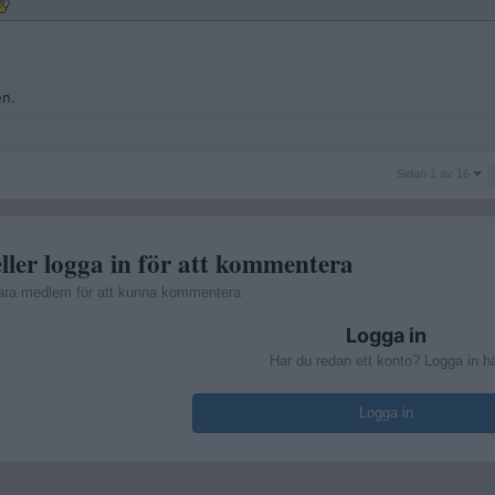
en.
Sidan
Sidan 1 av 16
1
av
16
ller logga in för att kommentera
ara medlem för att kunna kommentera
Logga in
Har du redan ett konto? Logga in h
Logga in