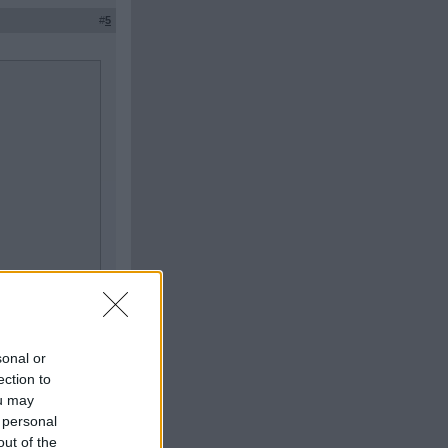
#
5
sonal or
ection to
ou may
Citera
 personal
out of the
#
6