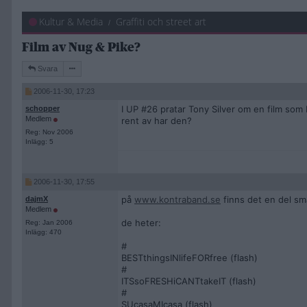
Kultur & Media
Graffiti och street art
Film av Nug & Pike?
Svara
2006-11-30, 17:23
I UP #26 pratar Tony Silver om en film som
schopper
Medlem
rent av har den?
Reg: Nov 2006
Inlägg: 5
2006-11-30, 17:55
på
www.kontraband.se
finns det en del sm
dajmX
Medlem
de heter:
Reg: Jan 2006
Inlägg: 470
#
BESTthingsINlifeFORfree (flash)
#
ITSsoFRESHiCANTtakeIT (flash)
#
SUcasaMIcasa (flash)