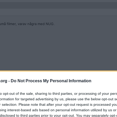
 små filmer, varav några med NUG.
na se på dem.
.org -
Do Not Process My Personal Information
to opt-out of the sale, sharing to third parties, or processing of your per
formation for targeted advertising by us, please use the below opt-out s
r selection. Please note that after your opt-out request is processed y
eing interest-based ads based on personal information utilized by us or
disclosed to third parties prior to your opt-out. You may separately opt-