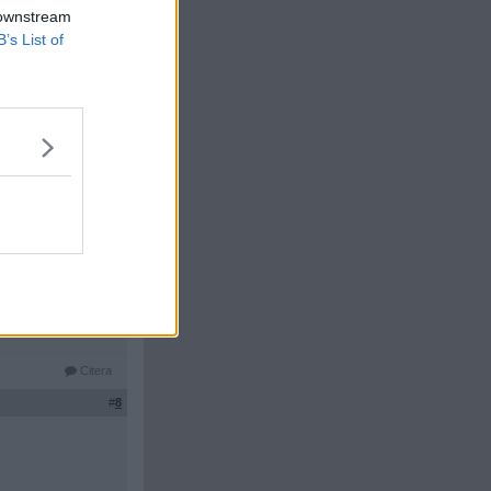
 downstream
B’s List of
Citera
#
7
Citera
#
8