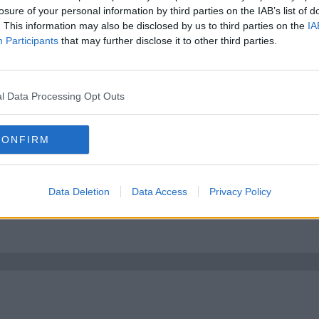
losure of your personal information by third parties on the IAB’s list of
. This information may also be disclosed by us to third parties on the
IA
s, men det var nog ett tag sen.
Participants
that may further disclose it to other third parties.
l Data Processing Opt Outs
CONFIRM
Data Deletion
Data Access
Privacy Policy