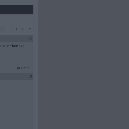
1
2
11
#
1
r eller kanske
Citera
#
2