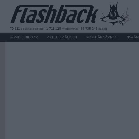
70 311
1 711 128
88 735 246
besökare
online
medlemmar
inlägg
AVDELNINGAR
AKTUELLA ÄMNEN
POPULÄRA ÄMNEN
NYA Ä