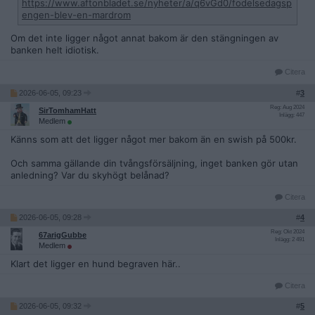
https://www.aftonbladet.se/nyheter/a/q6vGd0/fodelsedagsp
engen-blev-en-mardrom
Om det inte ligger något annat bakom är den stängningen av
banken helt idiotisk.
Citera
2026-06-05, 09:23
#
3
Reg: Aug 2024
SirTomhamHatt
Inlägg: 447
Medlem
Känns som att det ligger något mer bakom än en swish på 500kr.
Och samma gällande din tvångsförsäljning, inget banken gör utan
anledning? Var du skyhögt belånad?
Citera
2026-06-05, 09:28
#
4
Reg: Okt 2024
67arigGubbe
Inlägg: 2 491
Medlem
Klart det ligger en hund begraven här..
Citera
2026-06-05, 09:32
#
5