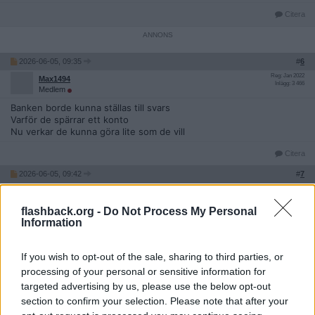
Citera
2026-06-05, 09:35
#
6
Reg: Jan 2022
Max1494
Inlägg: 3 466
Medlem
Banken borde kunna ställas till svars
Varför de spärrar ett konto
Nu verkar de kunna göra lite som de vill
Citera
2026-06-05, 09:42
#
7
Reg: Jul 2012
RiverStyx
Inlägg: 5 660
Medlem
flashback.org -
Do Not Process My Personal
Man tycker att de borde ställa frågor först innan de bara stänger
Information
ner folks konto. Var det så jävla svårt att fråga "du den här
swishen, vad är det för transaktion?"
If you wish to opt-out of the sale, sharing to third parties, or
Men som flera redan skrivit, det känns som det måste ligga mer
processing of your personal or sensitive information for
bakom i detta fallet.
targeted advertising by us, please use the below opt-out
section to confirm your selection. Please note that after your
Citera