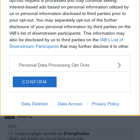
opt-out request is processed you may continue seeing
2026-06-05, 09:46
#
8
interest-based ads based on personal information utilized by
Reg: Mar 2021
Nisse71
us or personal information disclosed to third parties prior to
Inlägg: 375
Medlem
your opt-out. You may separately opt-out of the further
Citat:
disclosure of your personal information by third parties on the
Ursprungligen postat av
SirTomhamHatt
IAB’s list of downstream participants. This information may
Känns som att det ligger något mer bakom än en swish på
also be disclosed by us to third parties on the
IAB’s List of
500kr.
Downstream Participants
that may further disclose it to other
third parties.
Och samma gällande din tvångsförsäljning, inget banken gör
utan anledning? Var du skyhögt belånad?
Personal Data Processing Opt Outs
Nej jag har inga lån. Anledningen var att jag inte svarat på ett mail
om kundkännedom. Av någon anledning hade jag gett banken en
mailadress jag inte använder så ofta. Nedstängnigen gick väldigt
CONFIRM
snabbt och något vanligt brev skickades aldrig.
Citera
Data Deletion
Data Access
Privacy Policy
2026-06-05, 09:48
#
9
Reg: Maj 2012
JaBaDaBaDoo
Inlägg: 3 797
Medlem
Citat:
Ursprungligen postat av
67arigGubbe
Klart det ligger en hund begraven här..