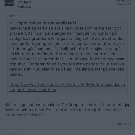
Reg: Mar 2010
JeffDavis
Inlägg: 26 770
Medlem
Citat:
Ursprungligen postat av
Nisse71
Bankerna idag verka se alla sina kunder som terrorister och
grova brottslingar. De stänger ner mängder av konton på
väldigt lösa grunder eller inga alls. Jag vet inte om det är den
nuvarande regeringen som skrämt upp bankerna till den grad
att de nu går "bannanas" på allt och alla. Fick sjäv min depå
på Nordnet nedstängd efter en kortare semesterresa de
hade tvångsålt mina fonder till en hög avgift vid en ogynasam
tidpunkt. Funderar på att flytta alla mina pengar till utländska
banker som N26 eller Wise då jag inte längre litar på svenska
banker.
https://www.aftonbladet.se/nyheter/a/q6vGd0/fodelsedagsp
engen-blev-en-mardrom
Måste ligga nåt annat bakom. Varför spärras inte mitt konto när jag
Swishar och tar emot Swish (ofta mitt i nätterna) för tusentals
kronor varje månad?
Citera
1