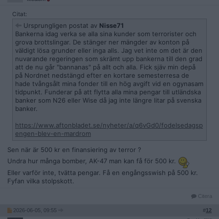
Citat:
Ursprungligen postat av
Nisse71
Bankerna idag verka se alla sina kunder som terrorister och
grova brottslingar. De stänger ner mängder av konton på
väldigt lösa grunder eller inga alls. Jag vet inte om det är den
nuvarande regeringen som skrämt upp bankerna till den grad
att de nu går "bannanas" på allt och alla. Fick sjäv min depå
på Nordnet nedstängd efter en kortare semesterresa de
hade tvångsålt mina fonder till en hög avgift vid en ogynasam
tidpunkt. Funderar på att flytta alla mina pengar till utländska
banker som N26 eller Wise då jag inte längre litar på svenska
banker.
https://www.aftonbladet.se/nyheter/a/q6vGd0/fodelsedagsp
engen-blev-en-mardrom
Sen när är 500 kr en finansiering av terror ?
Undra hur många bomber, AK-47 man kan få för 500 kr.
Eller varför inte, tvätta pengar. Få en engångsswish på 500 kr.
Fyfan vilka stolpskott.
Citera
2026-06-05, 09:55
#
12