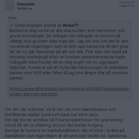
Reg: Aug 2019
Kammadaj
Inlägg: 10 415
Medlem
Citat:
Ursprungligen postat av
Nisse71
Bankerna idag verka se alla sina kunder som terrorister och
grova brottslingar. De stänger ner mängder av konton på
väldigt lösa grunder eller inga alls. Jag vet inte om det är den
nuvarande regeringen som skrämt upp bankerna till den grad
att de nu går bannanas på allt och alla. Fick sjäv min depå på
Nordnet nedstängd efter en kortare semesterresa de hade
tvångsålt mina fonder till en hög avgift vid en ogynasam
tidpunkt. Funderar på att flytta alla mina pengar till utländska
banker som N26 eller Wise då jag inte längre litar på svenska
banker.
https://www.aftonbladet.se/nyheter/a/q6vGd0/fodelsedagsp
engen-blev-en-mardrom
Om det där stämmer, så är det ett rent maktmissbruk och
förhållande mellan kund och bank har blivit skev.
Det där borde anmälas till Finansinspektionen för granskning
också får de ta ställning om hur det borde fungera.
Sverige är numera en kapitalistdiktatur, där vi sitter i knäna på
kapitalister som egentligen är de som styr landet ex. bankerna.