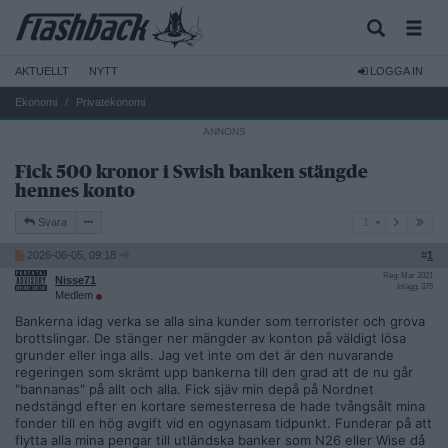
AKTUELLT
NYTT
LOGGA IN
Ekonomi
Privatekonomi
Fick 500 kronor i Swish banken stängde
hennes konto
1
Svara
1
2026-06-05, 09:18
#
1
Reg: Mar 2021
Nisse71
Inlägg: 375
Medlem
Bankerna idag verka se alla sina kunder som terrorister och grova
brottslingar. De stänger ner mängder av konton på väldigt lösa
grunder eller inga alls. Jag vet inte om det är den nuvarande
regeringen som skrämt upp bankerna till den grad att de nu går
"bannanas" på allt och alla. Fick sjäv min depå på Nordnet
nedstängd efter en kortare semesterresa de hade tvångsålt mina
fonder till en hög avgift vid en ogynasam tidpunkt. Funderar på att
flytta alla mina pengar till utländska banker som N26 eller Wise då