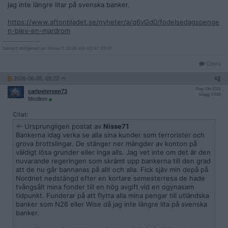
jag inte längre litar på svenska banker.
https://www.aftonbladet.se/nyheter/a/q6vGd0/fodelsedagspenge
n-blev-en-mardrom
__________________
Senast redigerad av Nisse71 2026-06-05 kl. 09:51.
Citera
2026-06-05, 09:22
#
2
Reg: Okt 2013
carlpetersen73
Inlägg: 5 918
Medlem
Citat:
Ursprungligen postat av
Nisse71
Bankerna idag verka se alla sina kunder som terrorister och
grova brottslingar. De stänger ner mängder av konton på
väldigt lösa grunder eller inga alls. Jag vet inte om det är den
nuvarande regeringen som skrämt upp bankerna till den grad
att de nu går bannanas på allt och alla. Fick sjäv min depå på
Nordnet nedstängd efter en kortare semesterresa de hade
tvångsålt mina fonder till en hög avgift vid en ogynasam
tidpunkt. Funderar på att flytta alla mina pengar till utländska
banker som N26 eller Wise då jag inte längre lita på svenska
banker.