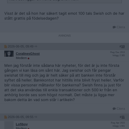
Visst är det så hon har säkert tagit emot 100 tals Swish och de har
stått grattis på födelsedagen?
Citera
2026-06-05, 09:49
#
10
Reg: Dec 2013
CoralinesGhost
Inlägg: 2 365
Medlem
Men jag förstår inte sådana här nyheter, för det är ju inte första
gången vi kan läsa om sånt här. Jag swishar och får pengar
swishat till mig och jag är helt säker på att banken inte förstår
syftet då heller. Bankkontot har hittills inte blivit fryst heller. Varför
blir vissa personer måltavlor för bankerna? Swish finns ju just för
att det ska användas till enkla transaktioner och 500 kr från en
anhörig borde ses som högst normalt. Det måste ju ligga mer
bakom detta än vad som står i artikeln?
Citera
2026-06-05, 09:55
#
11
Reg: Apr 2023
Lofiboy
Inlägg: 1 661
Medlem